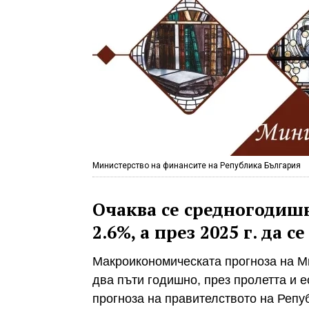
Министерство на финансите на Република България
Очаква се средногодиш
2.6%, а през 2025 г. да с
Макроикономическата прогноза на М
два пъти годишно, през пролетта и 
прогноза на правителството на Репуб