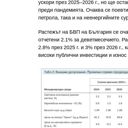
ускори през 2025–2026 г., но ще ост
преди пандемията. Очаква се поевт
петрола, така и на неенергийните су
Растежът на БВП на България се очак
отчетени 2.1% за деветмесечието. Р
2.8% през 2025 г. и 3% през 2026 г.,
високи публични инвестиции и износ