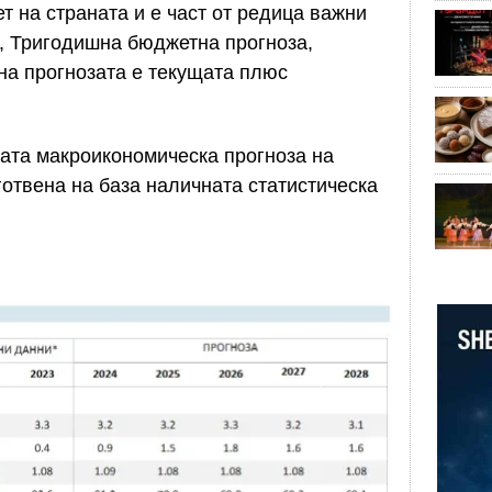
 на страната и е част от редица важни
, Тригодишна бюджетна прогноза,
на прогнозата е текущата плюс
ата макроикономическа прогноза на
готвена на база наличната статистическа