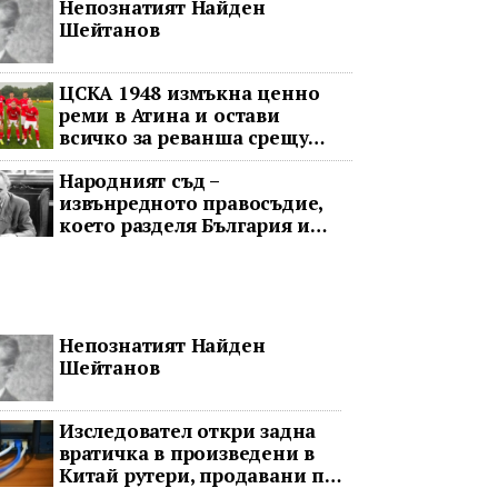
Непознатият Найден
обрат
Шейтанов
ЦСКА 1948 измъкна ценно
реми в Атина и остави
всичко за реванша срещу
Панатинайкос
Народният съд –
извънредното правосъдие,
което разделя България и
днес
Непознатият Найден
Шейтанов
Изследовател откри задна
вратичка в произведени в
Китай рутери, продавани по
целия свят