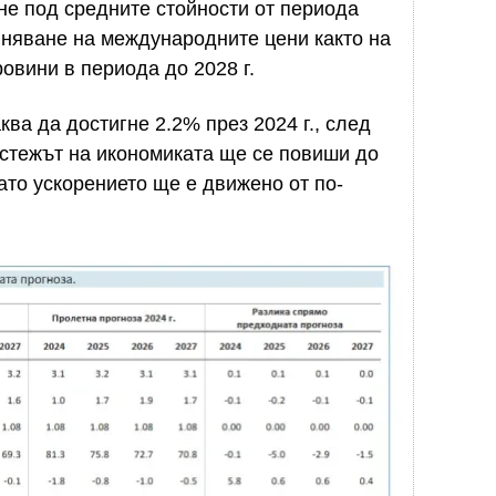
ане под средните стойности от периода
иняване на международните цени както на
ровини в периода до 2028 г.
ва да достигне 2.2% през 2024 г., след
астежът на икономиката ще се повиши до
 като ускорението ще е движено от по-