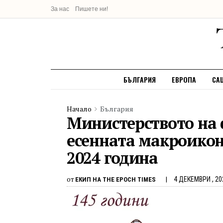
За нас
Пишете ни!
БЪЛГАРИЯ
ЕВРОПА
СА
Начало
България
Министерството на
есенната макроикон
2024 година
от
4 ДЕКЕМВРИ , 20
ЕКИП НА THE EPOCH TIMES