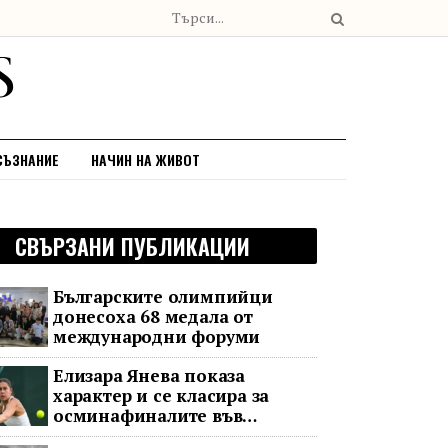
СЪЗНАНИЕ
НАЧИН НА ЖИВОТ
СВЪРЗАНИ ПУБЛИКАЦИИ
Българските олимпийци
донесоха 68 медала от
международни форуми
Елизара Янева показа
характер и се класира за
осминафиналите във
Варшава след впечатляващ