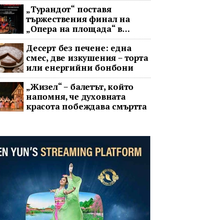
„Турандот“ поставя
тържествения финал на
„Опера на площада“ в
София
Десерт без печене: една
смес, две изкушения – торта
или енергийни бонбони
„Жизел“ – балетът, който
напомня, че духовната
красота побеждава смъртта