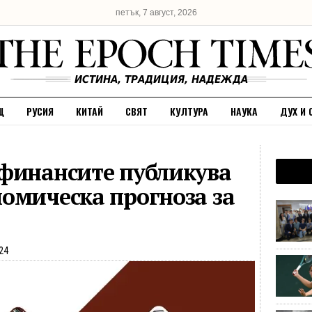
петък, 7 август, 2026
Щ
РУСИЯ
КИТАЙ
СВЯТ
КУЛТУРА
НАУКА
ДУХ И 
 финансите публикува
омическа прогноза за
24