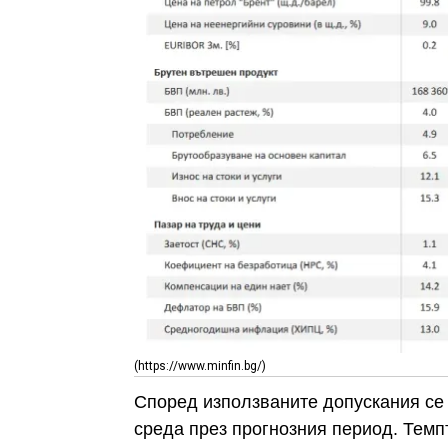
(https://www.minfin.bg/)
Според използваните допускания се
среда през прогнозния период. Темп