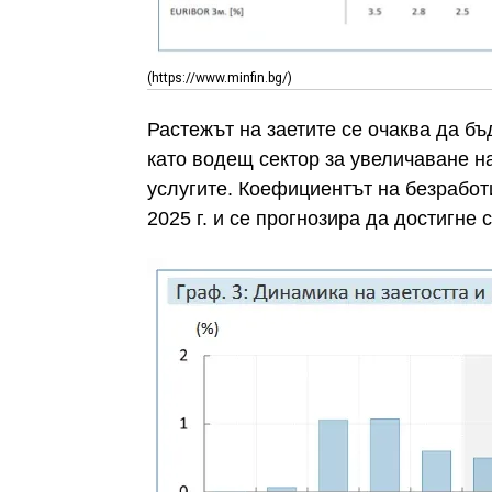
(https://www.minfin.bg/)
Растежът на заетите се очаква да бъд
като водещ сектор за увеличаване н
услугите. Коефициентът на безработи
2025 г. и се прогнозира да достигне 