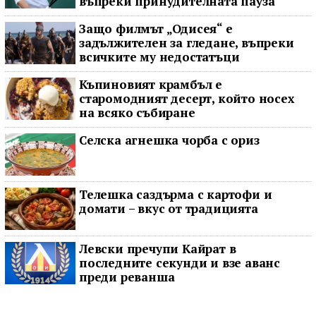
въпреки принудителната пауза
Защо филмът „Одисея“ е
задължителен за гледане, въпреки
всичките му недостатъци
Къпиновият крамбъл е
старомодният десерт, който носех
на всяко събиране
Селска агнешка чорба с ориз
Телешка саздърма с картофи и
домати – вкус от традицията
Левски пречупи Кайрат в
последните секунди и взе аванс
преди реванша