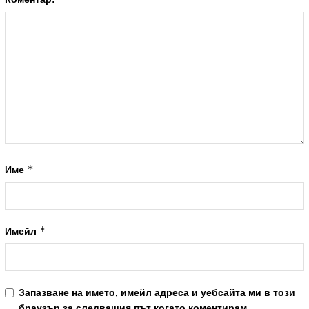
*
Име
*
Имейл
Запазване на името, имейл адреса и уебсайта ми в този
браузър за следващия път когато коментирам.