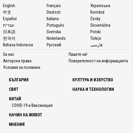
English
Français
Українська
中文
Deutsch
Română
Español
Italiano
Česky
עברית
Português
Slovenščina
日本語
Svenska
Polski
한국어
Nederlands
Türkçe
Bahasa Indonesia
Русский
فارسی
За нас
Пишете ни!
Авторски права
Поверителност на информацията
Условия за ползване
БЪЛГАРИЯ
КУЛТУРА И ИЗКУСТВО
СВЯТ
НАУКА И ТЕХНОЛОГИИ
КИТАЙ
COVID-19 и Ваксинация
НАЧИН НА ЖИВОТ
МНЕНИЯ