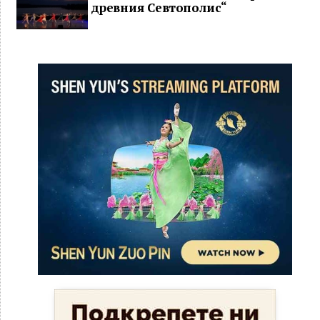
древния Севтополис“