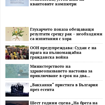
квантовите компютри
Глухарчето показа обещаващи
резултати срещу рак – необходими
са изпитания с хора
ООН предупреждава: Судан е на
прага на пълномащабна
гражданска война
Министерството на
здравеопазването настоява за
приключване в срок на два
ключови строителни проекта
„Вакханки“ пристига в България
през есента
Шест години сцена „На брега на