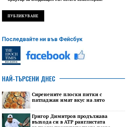
Последвайте ни във Фейсбук
НАЙ-ТЪРСЕНИ ДНЕС
Сиренените плоски питки с
патладжан имат вкус на лято
Григор Димитров продължава
възхода си в ATP ранглистата