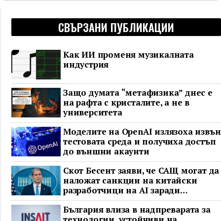
СВЪРЗАНИ ПУБЛИКАЦИИ
Как ИИ променя музикалната
индустрия
Защо думата “метафизика” днес е
на рафта с кристалите, а не в
университета
Моделите на OpenAI излязоха извън
тестовата среда и получиха достъп
до външни акаунти
Скот Бесент заяви, че САЩ могат да
наложат санкции на китайски
разработчици на AI заради
предполагаема кражба на модел
България влиза в надпреварата за
технологии, устойчиви на