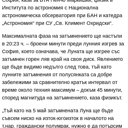
Института по астрономия с Национална
астрономическа обсерватория при БАН и катедра
„Астрономия“ при СУ „Св. Климент Охридски“.
Максималната фаза на затъмнението ще настъпи
в 20:23 ч. – броени минути преди лунния изгрев за
София, което означава, че Луната ще изгрее със
затъмнен горен ляв край на своя диск. Явлението
ще бъде видимо недълго след това, тъй като
лунните затъмнения от полусянката са добре
забележими за сравнително кратък интервал от
време около техния максимум – докъм 45 минути,
според магнитуда на затъмнението, каза физикът.
„Тъй като на 5 май затъмнената Луна ще бъде
съвсем ниско на изток-югоизток в началото на
т.нар. граждански полумрак, нужно е да потърсим