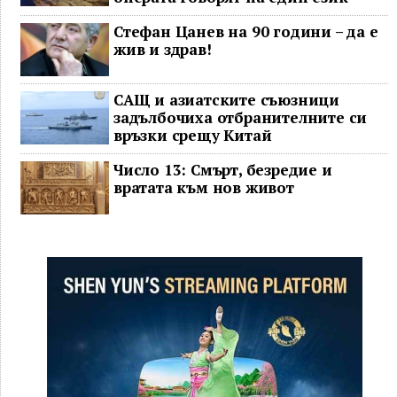
Стефан Цанев на 90 години – да е
жив и здрав!
САЩ и азиатските съюзници
задълбочиха отбранителните си
връзки срещу Китай
Число 13: Смърт, безредие и
вратата към нов живот