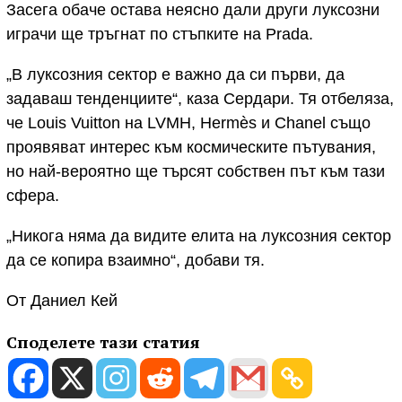
Засега обаче остава неясно дали други луксозни
играчи ще тръгнат по стъпките на Prada.
„В луксозния сектор е важно да си първи, да
задаваш тенденциите“, каза Сердари. Тя отбеляза,
че Louis Vuitton на LVMH, Hermès и Chanel също
проявяват интерес към космическите пътувания,
но най-вероятно ще търсят собствен път към тази
сфера.
„Никога няма да видите елита на луксозния сектор
да се копира взаимно“, добави тя.
От Даниел Кей
Споделете тази статия