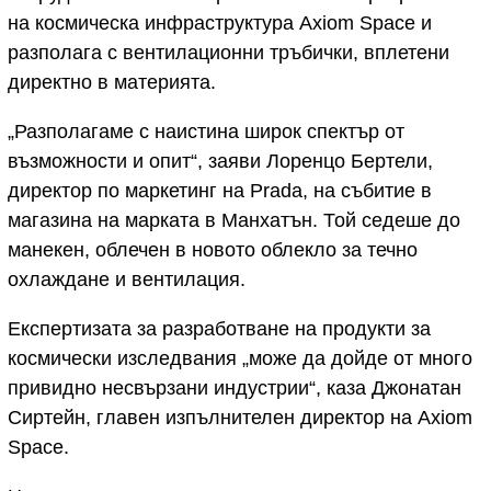
на космическа инфраструктура Axiom Space и
разполага с вентилационни тръбички, вплетени
директно в материята.
„Разполагаме с наистина широк спектър от
възможности и опит“, заяви Лоренцо Бертели,
директор по маркетинг на Prada, на събитие в
магазина на марката в Манхатън. Той седеше до
манекен, облечен в новото облекло за течно
охлаждане и вентилация.
Експертизата за разработване на продукти за
космически изследвания „може да дойде от много
привидно несвързани индустрии“, каза Джонатан
Сиртейн, главен изпълнителен директор на Axiom
Space.