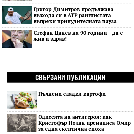
Григор Димитров продължава
възхода си в ATP ранглистата
въпреки принудителната пауза
Стефан Цанев на 90 години – да е
жив и здрав!
СВЪРЗАНИ ПУБЛИКАЦИИ
Пълнени сладки картофи
Одисеята на антигероя: как
Кристофър Нолан пренаписа Омир
за една скептична епоха