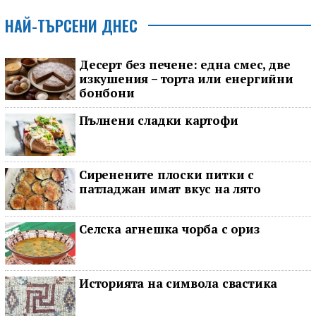
НАЙ-ТЪРСЕНИ ДНЕС
Десерт без печене: една смес, две
изкушения – торта или енергийни
бонбони
Пълнени сладки картофи
Сиренените плоски питки с
патладжан имат вкус на лято
Селска агнешка чорба с ориз
Историята на символа свастика