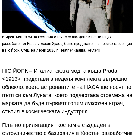
Вътрешният слой на костюма с течно охлаждане и вентилация,
разработен от Prada и Axiom Space, беше представен на пресконференция
в Ню Йорк, САЩ, на 7 юни 2026 г. Heather Khalifa/Reuters
НЮ ЙОРК – Италианската модна къща Prada
<1913> представи в неделя комплекта вътрешно
облекло, което астронавтите на НАСА ще носят по
пътя си към Луната, което подчертава стремежа на
марката да бъде първият голям луксозен играч,
стъпил в космическата индустрия.
Плътно прилягащият костюм е създаден в
сътрудничество с базирания в Хюстън разработчик