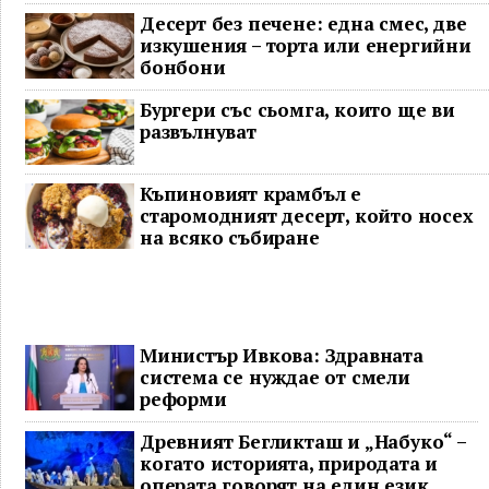
Десерт без печене: една смес, две
изкушения – торта или енергийни
бонбони
Бургери със сьомга, които ще ви
развълнуват
Къпиновият крамбъл е
старомодният десерт, който носех
на всяко събиране
Министър Ивкова: Здравната
система се нуждае от смели
реформи
Древният Бегликташ и „Набуко“ –
когато историята, природата и
операта говорят на един език