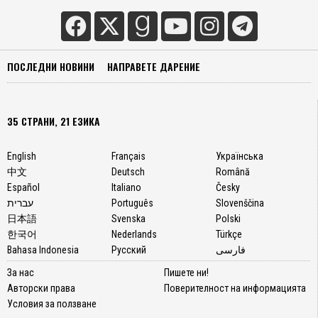
ПОСЛЕДНИ НОВИНИ
НАПРАВЕТЕ ДАРЕНИЕ
35 СТРАНИ, 21 ЕЗИКА
English
Français
Українська
中文
Deutsch
Română
Español
Italiano
Česky
עברית
Português
Slovenščina
日本語
Svenska
Polski
한국어
Nederlands
Türkçe
Bahasa Indonesia
Русский
فارسی
За нас
Пишете ни!
Авторски права
Поверителност на информацията
Условия за ползване