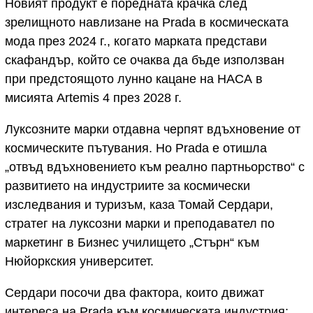
Новият продукт е поредната крачка след
зрелищното навлизане на Prada в космическата
мода през 2024 г., когато марката представи
скафандър, който се очаква да бъде използван
при предстоящото лунно кацане на НАСА в
мисията Artemis 4 през 2028 г.
Луксозните марки отдавна черпят вдъхновение от
космическите пътувания. Но Prada е отишла
„отвъд вдъхновението към реално партньорство“ с
развитието на индустриите за космически
изследвания и туризъм, каза Томай Сердари,
стратег на луксозни марки и преподавател по
маркетинг в Бизнес училището „Стърн“ към
Нюйоркския университет.
Сердари посочи два фактора, които движат
интереса на Prada към космическата индустрия: