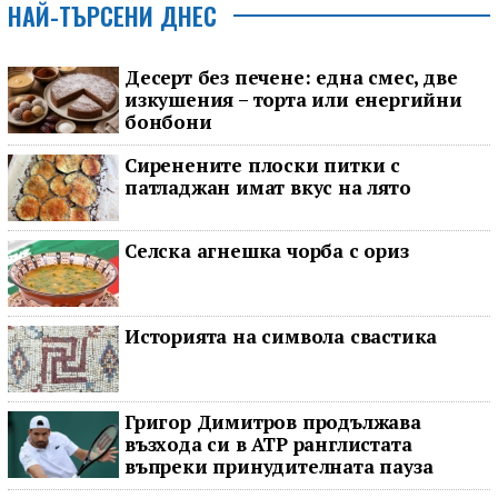
НАЙ-ТЪРСЕНИ ДНЕС
Десерт без печене: една смес, две
изкушения – торта или енергийни
бонбони
Сиренените плоски питки с
патладжан имат вкус на лято
Селска агнешка чорба с ориз
Историята на символа свастика
Григор Димитров продължава
възхода си в ATP ранглистата
въпреки принудителната пауза