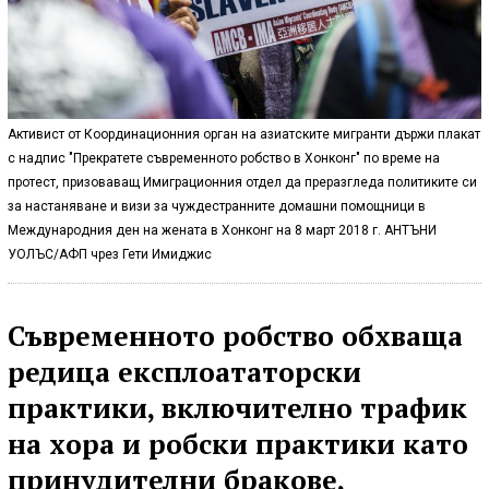
Активист от Координационния орган на азиатските мигранти държи плакат
с надпис "Прекратете съвременното робство в Хонконг" по време на
протест, призоваващ Имиграционния отдел да преразгледа политиките си
за настаняване и визи за чуждестранните домашни помощници в
Международния ден на жената в Хонконг на 8 март 2018 г. АНТЪНИ
УОЛЪС/АФП чрез Гети Имиджис
Съвременното робство обхваща
редица експлоататорски
практики, включително трафик
на хора и робски практики като
принудителни бракове,