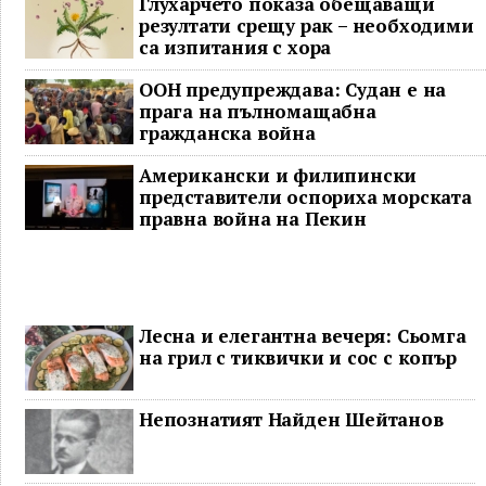
Глухарчето показа обещаващи
резултати срещу рак – необходими
са изпитания с хора
ООН предупреждава: Судан е на
прага на пълномащабна
гражданска война
Американски и филипински
представители оспориха морската
правна война на Пекин
Лесна и елегантна вечеря: Сьомга
на грил с тиквички и сос с копър
Непознатият Найден Шейтанов