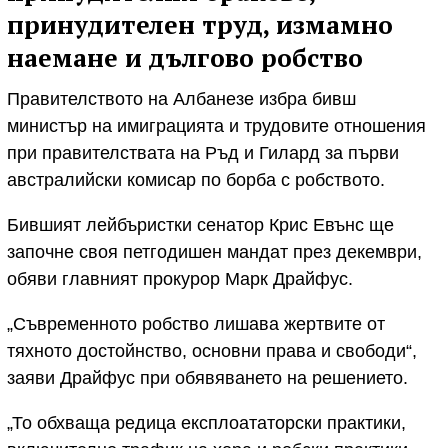
принудителен труд, измамно
наемане и дългово робство
Правителството на Албанезе избра бивш
министър на имиграцията и трудовите отношения
при правителствата на Ръд и Гилард за първи
австралийски комисар по борба с робството.
Бившият лейбъристки сенатор Крис Евънс ще
започне своя петгодишен мандат през декември,
обяви главният прокурор Марк Драйфус.
„Съвременното робство лишава жертвите от
тяхното достойнство, основни права и свободи“,
заяви Драйфус при обявяването на решението.
„То обхваща редица експлоататорски практики,