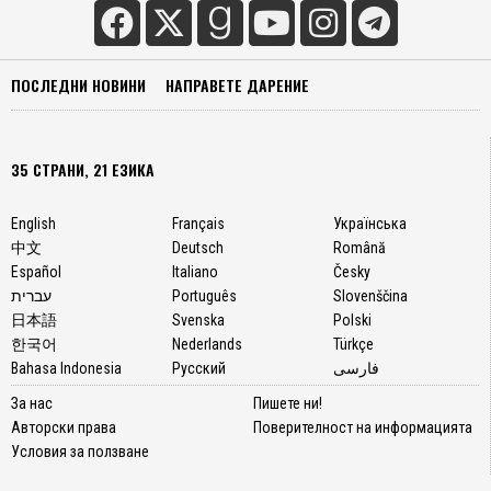
ПОСЛЕДНИ НОВИНИ
НАПРАВЕТЕ ДАРЕНИЕ
35 СТРАНИ, 21 ЕЗИКА
English
Français
Українська
中文
Deutsch
Română
Español
Italiano
Česky
עברית
Português
Slovenščina
日本語
Svenska
Polski
한국어
Nederlands
Türkçe
Bahasa Indonesia
Русский
فارسی
За нас
Пишете ни!
Авторски права
Поверителност на информацията
Условия за ползване