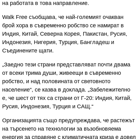
на работата в това направление.
Walk Free съобщава, че най-големият очакван
брой хора в съвременно робство се намират в
Индия, Китай, Северна Корея, Пакистан, Русия,
Индонезия, Нигерия, Турция, Бангладеш и
Съединените щати.
„Заедно тези страни представляват почти двама
от всеки трима души, живеещи в съвременно
робство, и над половината от световното
население“, се казва в доклада. „Забележително
е, че шест от тях са страни от Г-20: Индия, Китай,
Русия, Индонезия, Турция и САЩ.“
Организацията също предупреждава, че растежът
на търсенето на технологии за възобновяема
енергия за справяне с климатичната криза е довел