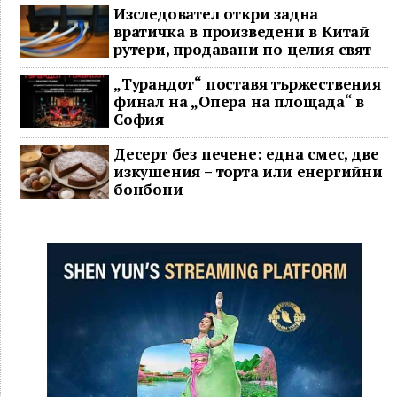
Изследовател откри задна
вратичка в произведени в Китай
рутери, продавани по целия свят
„Турандот“ поставя тържествения
финал на „Опера на площада“ в
София
Десерт без печене: една смес, две
изкушения – торта или енергийни
бонбони