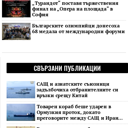
„Турандот“ поставя тържествения
финал на „Опера на площада“ в
София
Българските олимпийци донесоха
68 медала от международни форуми
СВЪРЗАНИ ПУБЛИКАЦИИ
САЩ и азиатските съюзници
задълбочиха отбранителните си
връзки срещу Китай
Товарен кораб беше ударен в
Ормузкия проток, докато
преговорите между САЩ и Иран
останаха в безизходица