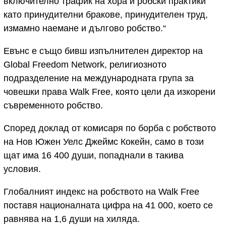
включително трафик на хора и робски практики
като принудителни бракове, принудителен труд,
измамно наемане и дългово робство.“
Евънс е също бивш изпълнителен директор на
Global Freedom Network, религиозното
подразделение на международната група за
човешки права Walk Free, която цели да изкорени
съвременното робство.
Според доклад от комисаря по борба с робството
на Нов Южен Уелс Джеймс Кокейн, само в този
щат има 16 400 души, попаднали в такива
условия.
Глобалният индекс на робството на Walk Free
поставя националната цифра на 41 000, което се
равнява на 1,6 души на хиляда.