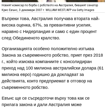
Новият комисар по борба с робството на Австралия, бившият сенатор
Крис Евънс, 3 декември 2007 г. WILLIAM WEST/AFP via Getty Images
Въпреки това, Австралия получава втората най-
висока оценка, 67%, за превантивни усилия,
наравно с Нидерландия и само с един процент
след Обединеното кралство.
Организацията особено положително изтъква
Закона за съвременното робство, приет през 2018
г., който изисква компаниите с консолидиран
приход над 100 милиона австралийски долара (61
милиона евро) годишно да докладват за
действията, които предприемат в отговор на
съвременното робство.
Евънс ще се съсредоточи върху това как се
прилага закона и дали Австралия може