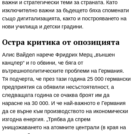
важни и стратегически теми за страната. Като
изключително важни за бъдещето бяха споменати
също дигитализацията, както и построяването на
нови училища и детски градини.
Остра критика от опозицията
Алис Вайдел нарече Фридрих Мерц „външен
канцлер“ и го обвини, че бяга от
вътрешнополитическите проблеми на Германия.
Тя подчерта, че през тази година 25 000 германски
предприятия са обявили несъстоятелност, а
следващата година се очаква броят им да
нарасне на 30 000. И че най-важното е Германия
да се върне към производството на икономически
изгодна енергия. „Трябва да спрем
унищожаването на атомните централи (в края на