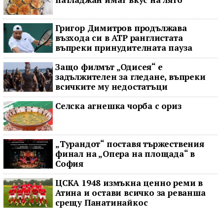
Григор Димитров продължава
възхода си в ATP ранглистата
въпреки принудителната пауза
Защо филмът „Одисея“ е
задължителен за гледане, въпреки
всичките му недостатъци
Селска агнешка чорба с ориз
„Турандот“ поставя тържествения
финал на „Опера на площада“ в
София
ЦСКА 1948 измъкна ценно реми в
Атина и остави всичко за реванша
срещу Панатинайкос