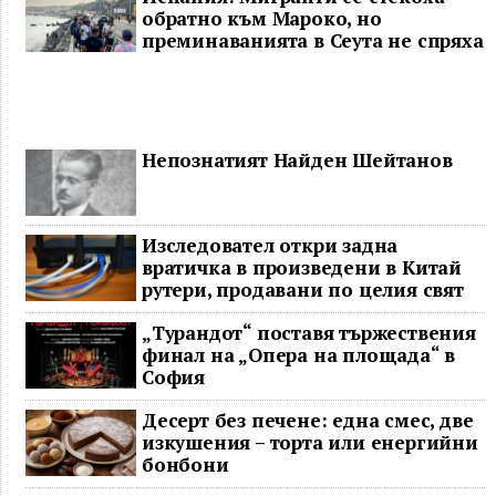
обратно към Мароко, но
преминаванията в Сеута не спряха
Непознатият Найден Шейтанов
Изследовател откри задна
вратичка в произведени в Китай
рутери, продавани по целия свят
„Турандот“ поставя тържествения
финал на „Опера на площада“ в
София
Десерт без печене: една смес, две
изкушения – торта или енергийни
бонбони