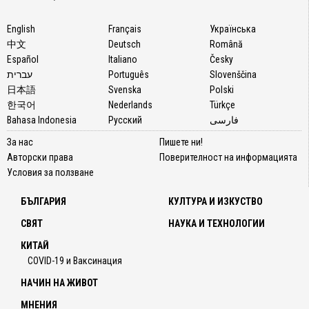
English
Français
Українська
中文
Deutsch
Română
Español
Italiano
Česky
עברית
Português
Slovenščina
日本語
Svenska
Polski
한국어
Nederlands
Türkçe
Bahasa Indonesia
Русский
فارسی
За нас
Пишете ни!
Авторски права
Поверителност на информацията
Условия за ползване
БЪЛГАРИЯ
КУЛТУРА И ИЗКУСТВО
СВЯТ
НАУКА И ТЕХНОЛОГИИ
КИТАЙ
COVID-19 и Ваксинация
НАЧИН НА ЖИВОТ
МНЕНИЯ