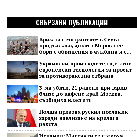
СВЪРЗАНИ ПУБЛИКАЦИИ
Кризата с мигрантите в Сеута
продължава, докато Мароко се
бори с обвинения в чужбина и с
гнева у дома
Украински производител ще купи
европейски технологии за проект
за противоракетна отбрана
3-ма убити, 21 ранени при взрив
близо до кафене край Москва,
съобщиха властите
Полша призова руския посланик
заради навлизане на крилата
ракета
Испания: Мигранти се стекоха