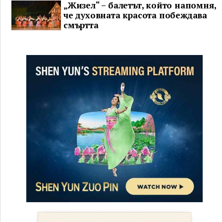
„Жизел“ – балетът, който напомня,
че духовната красота побеждава
смъртта