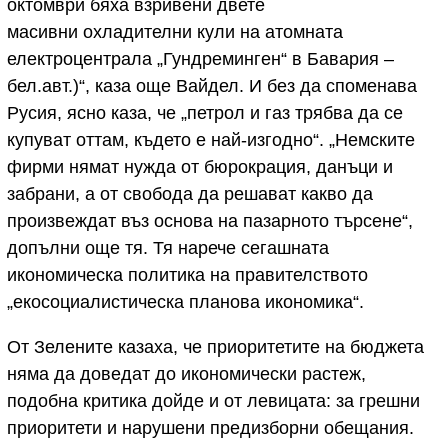
октомври бяха взривени двете
масивни охладителни кули на атомната
електроцентрала „Гундреминген“ в Бавария –
бел.авт.)“, каза още Вайдел. И без да споменава
Русия, ясно каза, че „петрол и газ трябва да се
купуват оттам, където е най-изгодно“. „Немските
фирми нямат нужда от бюрокрация, данъци и
забрани, а от свобода да решават какво да
произвеждат въз основа на пазарното търсене“,
допълни още тя. Тя нарече сегашната
икономическа политика на правителството
„екосоциалистическа планова икономика“.
От Зелените казаха, че приоритетите на бюджета
няма да доведат до икономически растеж,
подобна критика дойде и от левицата: за грешни
приоритети и нарушени предизборни обещания.