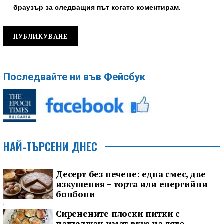
браузър за следващия път когато коментирам.
Последвайте ни във Фейсбук
НАЙ-ТЪРСЕНИ ДНЕС
Десерт без печене: една смес, две
изкушения – торта или енергийни
бонбони
Сиренените плоски питки с
патладжан имат вкус на лято