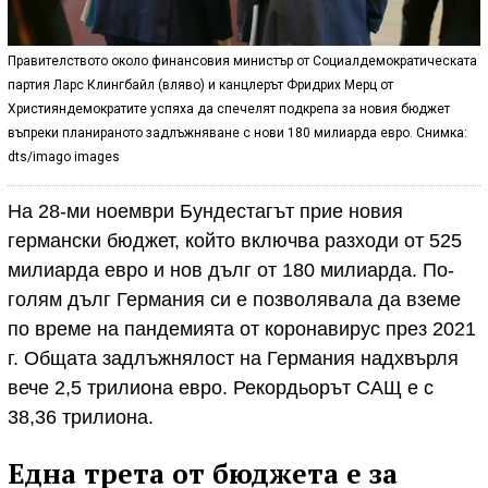
Правителството около финансовия министър от Социалдемократическата
партия Ларс Клингбайл (вляво) и канцлерът Фридрих Мерц от
Християндемократите успяха да спечелят подкрепа за новия бюджет
въпреки планираното задлъжняване с нови 180 милиарда евро. Снимка:
dts/​imago images
На 28-ми ноември Бундестагът прие новия
германски бюджет, който включва разходи от 525
милиарда евро и нов дълг от 180 милиарда. По-
голям дълг Германия си е позволявала да вземе
по време на пандемията от коронавирус през 2021
г. Общата задлъжнялост на Германия надхвърля
вече 2,5 трилиона евро. Рекордьорът САЩ е с
38,36 трилиона.
Една трета от бюджета е за