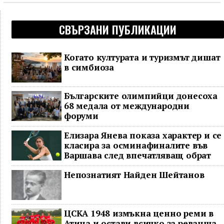
СВЪРЗАНИ ПУБЛИКАЦИИ
Когато културата и туризмът дишат
в симбиоза
Българските олимпийци донесоха
68 медала от международни
форуми
Елизара Янева показа характер и се
класира за осминафиналите във
Варшава след впечатляващ обрат
Непознатият Найден Шейтанов
ЦСКА 1948 измъкна ценно реми в
Атина и остави всичко за реванша