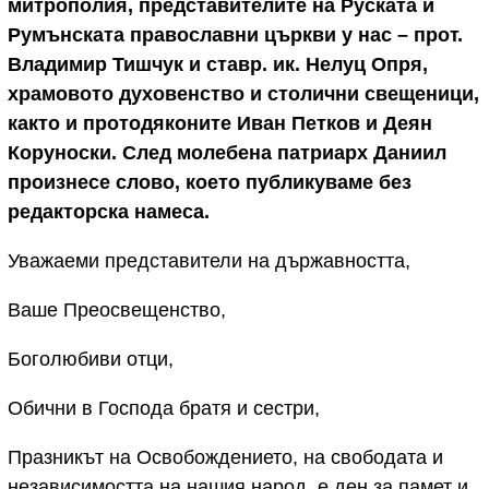
митрополия, представителите на Руската и
Румънската православни църкви у нас – прот.
Владимир Тишчук и ставр. ик. Нелуц Опря,
храмовото духовенство и столични свещеници,
както и протодяконите Иван Петков и Деян
Коруноски. След молебена патриарх Даниил
произнесе слово, което публикуваме без
редакторска намеса.
Уважаеми представители на държавността,
Ваше Преосвещенство,
Боголюбиви отци,
Обични в Господа братя и сестри,
Празникът на Освобождението, на свободата и
независимостта на нашия народ, е ден за памет и