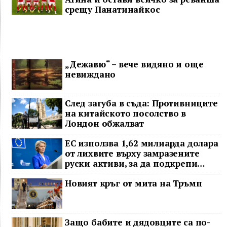
срещу Панатинайкос
„Дежавю“ – вече видяно и още
невиждано
След загуба в съда: Противниците
на китайското посолство в
Лондон обжалват
ЕС използва 1,62 милиарда долара
от лихвите върху замразените
руски активи, за да подкрепи
Украйна
Новият кръг от мита на Тръмп
Защо бабите и дядовците са по-