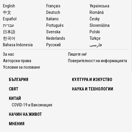
English
Français
Українська
中文
Deutsch
Română
Español
Italiano
Česky
עברית
Português
Slovenščina
日本語
Svenska
Polski
한국어
Nederlands
Türkçe
Bahasa Indonesia
Русский
فارسی
За нас
Пишете ни!
Авторски права
Поверителност на информацията
Условия за ползване
БЪЛГАРИЯ
КУЛТУРА И ИЗКУСТВО
СВЯТ
НАУКА И ТЕХНОЛОГИИ
КИТАЙ
COVID-19 и Ваксинация
НАЧИН НА ЖИВОТ
МНЕНИЯ