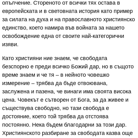
опълчение. Стореното от всички тях остава в
европейската и в световната история като пример
за силата на духа и на православното християнско
единство, което намира във войната за нашето
освобождение една от своите най-категорични
изяви.
Като християни ние знаем, че свободата
безспорно е преди всичко Божий дар, но в същото
време знаем и че тя – в нейното човешко
измерение – трябва да бъде отвоювана,
заслужена и пазена, че винаги има своята висока
цена. Човекът е сътворен от Бога, за да живее и
съществува свободно, но тази свобода е
достояние, което той трябва да отстоява
постоянно. Нека бъдем благодарни за този дар.
Християнското разбиране за свободата казва още