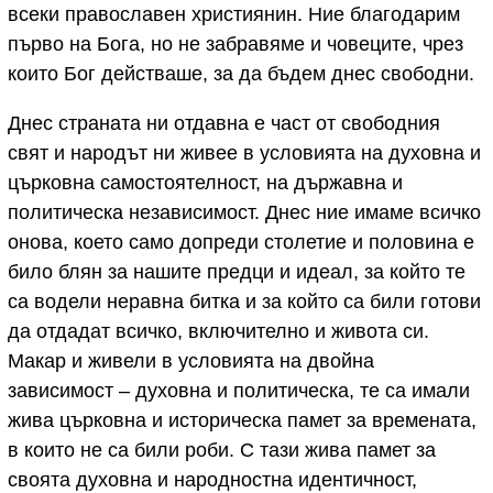
всеки православен християнин. Ние благодарим
първо на Бога, но не забравяме и човеците, чрез
които Бог действаше, за да бъдем днес свободни.
Днес страната ни отдавна е част от свободния
свят и народът ни живее в условията на духовна и
църковна самостоятелност, на държавна и
политическа независимост. Днес ние имаме всичко
онова, което само допреди столетие и половина е
било блян за нашите предци и идеал, за който те
са водели неравна битка и за който са били готови
да отдадат всичко, включително и живота си.
Макар и живели в условията на двойна
зависимост – духовна и политическа, те са имали
жива църковна и историческа памет за времената,
в които не са били роби. С тази жива памет за
своята духовна и народностна идентичност,