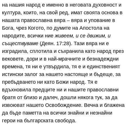
на нашия народ е именно в неговата духовност и
култура, които, на свой ред, имат своята основа в
нашата православна вяра – вяра и упование в
Бога, чрез Когото, по думите на Апостола на
народите, всички ние
живеем, и се движим, и
съществуваме
(Деян. 17:28). Тази вяра ни е
изградила, сплотила и съхранила като народ през
вековете, дори и в най-мрачните и безнадеждни
времена, тя ни е утвърдила, тя е и единственият
истински залог за нашето настояще и бъдеще, за
пребъдването ни като Божи народ. Тя е
вдъхновила предците ни и нашите православни
братя от близо и далеч, дошли някога тук, за да
извоюват нашето Освобождение. Вечна и блажена
да бъде паметта на всички знайни и незнайни
герои на българската свобода.