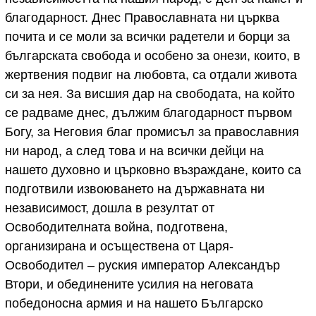
благодарност. Днес Православната ни църква
почита и се моли за всички радетели и борци за
българската свобода и особено за онези, които, в
жертвения подвиг на любовта, са отдали живота
си за нея. За висшия дар на свободата, на който
се радваме днес, дължим благодарност първом
Богу, за Неговия благ промисъл за православния
ни народ, а след това и на всички дейци на
нашето духовно и църковно възраждане, които са
подготвили извоюването на държавната ни
независимост, дошла в резултат от
Освободителната война, подготвена,
организирана и осъществена от Царя-
Освободител – руския император Александър
Втори, и обединените усилия на неговата
победоносна армия и на нашето Българско