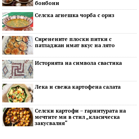
бонбони
Селска агнешка чорба с ориз
Сиренените плоски питки с
патладжан имат вкус на лято
Историята на символа свастика
Лека и свежа картофена салата
Селски картофи – гарнитурата на
мечтите ми в стил „класическа
закусвалня“