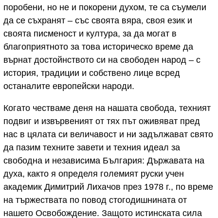
поробени, но не и покорени духом, те са съумели
да се съхранят – със своята вяра, своя език и
своята писменост и култура, за да могат в
благоприятното за това историческо време да
върнат достойнството си на свободен народ – с
история, традиции и собствено лице всред
останалите европейски народи.
Когато честваме деня на нашата свобода, техният
подвиг и извървеният от тях път оживяват пред
нас в цялата си величавост и ни задължават свято
да пазим техните завети и техния идеал за
свободна и независима България: Държавата на
духа, както я определя големият руски учен
академик Димитрий Лихачов през 1978 г., по време
на тържествата по повод стогодишнината от
нашето Освобождение. Защото истинската сила