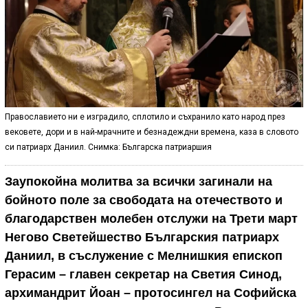
Православието ни е изградило, сплотило и съхранило като народ през
вековете, дори и в най-мрачните и безнадеждни времена, каза в словото
си патриарх Даниил. Снимка: Българска патриаршия
Заупокойна молитва за всички загинали на
бойното поле за свободата на отечеството и
благодарствен молебен отслужи на Трети март
Негово Светейшество Българския
патриарх
Даниил, в съслужение с Мелнишкия епископ
Герасим – главен секретар на Светия Синод,
архимандрит Йоан – протосингел на Софийска