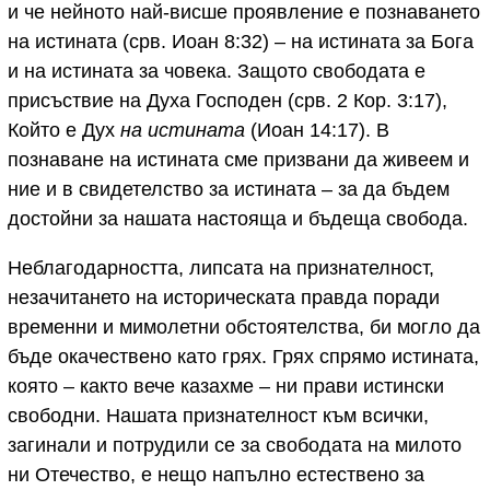
и че нейното най-висше проявление е познаването
на истината (срв. Иоан 8:32) – на истината за Бога
и на истината за човека. Защото свободата е
присъствие на Духа Господен (срв. 2 Кор. 3:17),
Който е Дух
на истината
(Иоан 14:17). В
познаване на истината сме призвани да живеем и
ние и в свидетелство за истината – за да бъдем
достойни за нашата настояща и бъдеща свобода.
Неблагодарността, липсата на признателност,
незачитането на историческата правда поради
временни и мимолетни обстоятелства, би могло да
бъде окачествено като грях. Грях спрямо истината,
която – както вече казахме – ни прави истински
свободни. Нашата признателност към всички,
загинали и потрудили се за свободата на милото
ни Отечество, е нещо напълно естествено за