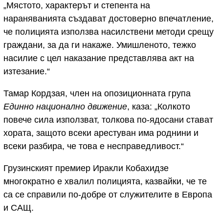
„Мястото, характерът и степента на
нараняванията създават достоверно впечатление,
че полицията използва насилствени методи срещу
граждани, за да ги накаже. Умишленото, тежко
насилие с цел наказание представлява акт на
изтезание.“
Тамар Кордзая, член на опозиционната група
Единно национално движение
, каза: „Колкото
повече сила използват, толкова по-ядосани стават
хората, защото всеки арестуван има роднини и
всеки разбира, че това е несправедливост.“
Грузинският премиер Иракли Кобахидзе
многократно е хвалил полицията, казвайки, че те
са се справили по-добре от служителите в Европа
и САЩ.