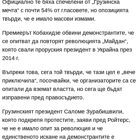
Официално те бяха спечелени от „Грузинска
мечта“ с почти 54% от гласовете, но опозицията
твърди, че е имало масови измами.
Премиерът Кобахидзе обвини демонстрантите, че
се опитват да повторят революцията „Майдан“,
която свали проруския президент в Украйна през
2014 г.
Въпреки това, сега той твърди, че тази цел е „вече
приключила“, посочвайки, че организаторите са се
опитали да вземат властта, но сега ще бъдат
изправени пред правосъдието.
Грузинският президент Саломе Зурабишвили,
която подкрепя протестите, заяви пред Ройтерс,
че не е имало опит за революция и че
единственото искане на демонстрантите е