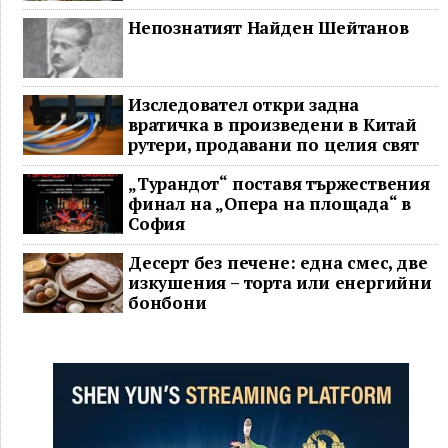
Непознатият Найден Шейтанов
Изследовател откри задна
вратичка в произведени в Китай
рутери, продавани по целия свят
„Турандот“ поставя тържествения
финал на „Опера на площада“ в
София
Десерт без печене: една смес, две
изкушения – торта или енергийни
бонбони