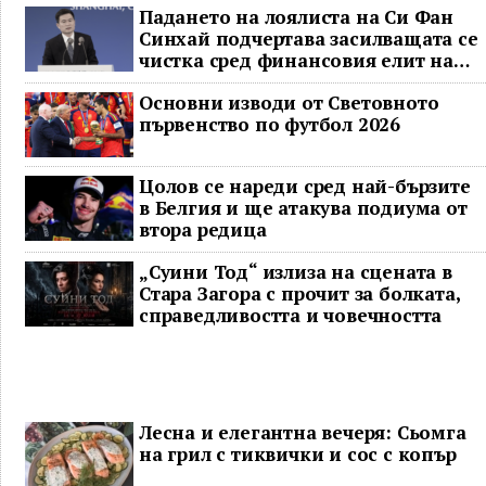
Падането на лоялиста на Си Фан
Синхай подчертава засилващата се
чистка сред финансовия елит на
Китай
Основни изводи от Световното
първенство по футбол 2026
Цолов се нареди сред най-бързите
в Белгия и ще атакува подиума от
втора редица
„Суини Тод“ излиза на сцената в
Стара Загора с прочит за болката,
справедливостта и човечността
Лесна и елегантна вечеря: Сьомга
на грил с тиквички и сос с копър