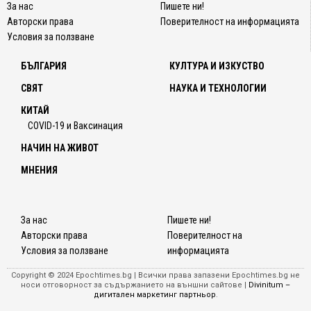
За нас
Пишете ни!
Авторски права
Поверителност на информацията
Условия за ползване
БЪЛГАРИЯ
КУЛТУРА И ИЗКУСТВО
СВЯТ
НАУКА И ТЕХНОЛОГИИ
КИТАЙ
COVID-19 и Ваксинация
НАЧИН НА ЖИВОТ
МНЕНИЯ
За нас
Пишете ни!
Авторски права
Поверителност на
Условия за ползване
информацията
Copyright © 2024 Epochtimes.bg | Всички права запазени Epochtimes.bg не
носи отговорност за съдържанието на външни сайтове |
Divinitum –
дигитален маркетинг партньор
.