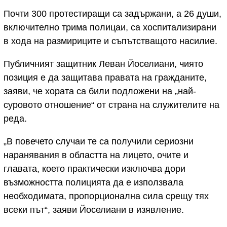
Почти 300 протестиращи са задържани, а 26 души,
включително трима полицаи, са хоспитализирани
в хода на размириците и съпътстващото насилие.
Публичният защитник Леван Йоселиани, чиято
позиция е да защитава правата на гражданите,
заяви, че хората са били подложени на „най-
суровото отношение“ от страна на служителите на
реда.
„В повечето случаи те са получили сериозни
наранявания в областта на лицето, очите и
главата, което практически изключва дори
възможността полицията да е използвала
необходимата, пропорционална сила срещу тях
всеки път“, заяви Йоселиани в изявление.