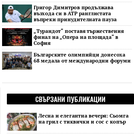
Григор Димитров продължава
възхода си в ATP ранглистата
въпреки принудителната пауза
„Турандот“ поставя тържествения
финал на „Опера на площада“ в
София
Българските олимпийци донесоха
68 медала от международни форуми
СВЪРЗАНИ ПУБЛИКАЦИИ
Лесна и елегантна вечеря: Сьомга
на грил с тиквички и сос с копър