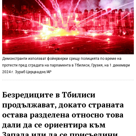
Демонстранти използват фойерверки срещу полицията по време на
протести пред сградата на парламента в Тбилиси, Грузия, на 1 декември
2024 г. Зураб Церцвадзе/AP
Безредиците в Тбилиси
продължават, докато страната
остава разделена относно това
дали да се ориентира към
Запада или да се присъедини