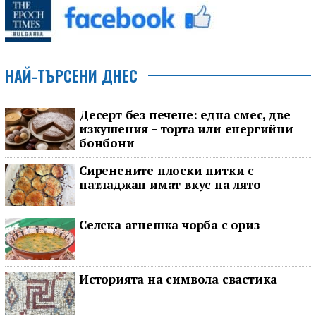
НАЙ-ТЪРСЕНИ ДНЕС
Десерт без печене: една смес, две
изкушения – торта или енергийни
бонбони
Сиренените плоски питки с
патладжан имат вкус на лято
Селска агнешка чорба с ориз
Историята на символа свастика