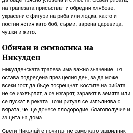
на трапезата присъстват и обредни хлябове,
украсени с фигури на риба или лодка, както и
постни ястия като боб, сърми, варена царевица,
чушки и жито.
Обичаи и символика на
Никулден
Никулденската трапеза има важно значение. Тя
остава подредена през целия ден, за да може
всеки гост да бъде посрещнат. Костите на рибата
не се изхвърлят, а се изгарят, заравят в земята или
се пускат в реката. Този ритуал се изпълнява с
вярата, че ще донесе плодородие, благополучие и
защита на дома.
Свети Николай е почитан не само като закрилник