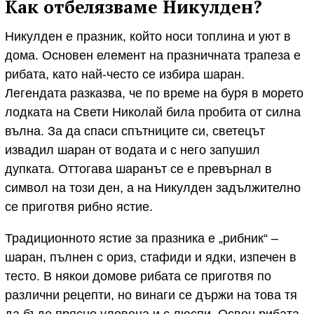
Как отбелязваме Никулден?
Никулден е празник, който носи топлина и уют в
дома. Основен елемент на празничната трапеза е
рибата, като най-често се избира шаран.
Легендата разказва, че по време на буря в морето
лодката на Свети Николай била пробита от силна
вълна. За да спаси спътниците си, светецът
извадил шаран от водата и с него запушил
дупката. Оттогава шаранът се е превърнал в
символ на този ден, а на Никулден задължително
се приготвя рибно ястие.
Традиционното ястие за празника е „рибник“ –
шаран, пълнен с ориз, стафиди и ядки, изпечен в
тесто. В някои домове рибата се приготвя по
различни рецепти, но винаги се държи на това тя
да бъде прясно уловена и с люспи. Освен рибата,