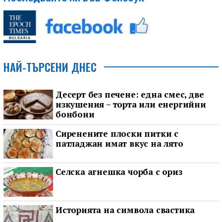
НАЙ-ТЪРСЕНИ ДНЕС
Десерт без печене: една смес, две
изкушения – торта или енергийни
бонбони
Сиренените плоски питки с
патладжан имат вкус на лято
Селска агнешка чорба с ориз
Историята на символа свастика