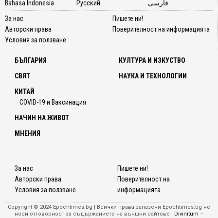
Bahasa Indonesia
Русский
فارسی
За нас
Пишете ни!
Авторски права
Поверителност на информацията
Условия за ползване
БЪЛГАРИЯ
КУЛТУРА И ИЗКУСТВО
СВЯТ
НАУКА И ТЕХНОЛОГИИ
КИТАЙ
COVID-19 и Ваксинация
НАЧИН НА ЖИВОТ
МНЕНИЯ
За нас
Пишете ни!
Авторски права
Поверителност на
Условия за ползване
информацията
Copyright © 2024 Epochtimes.bg | Всички права запазени Epochtimes.bg не
носи отговорност за съдържанието на външни сайтове |
Divinitum –