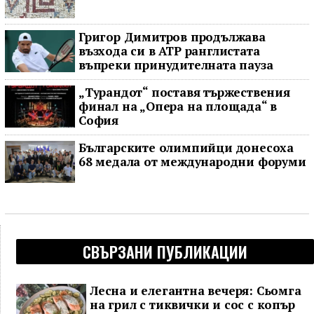
Григор Димитров продължава
възхода си в ATP ранглистата
въпреки принудителната пауза
„Турандот“ поставя тържествения
финал на „Опера на площада“ в
София
Българските олимпийци донесоха
68 медала от международни форуми
СВЪРЗАНИ ПУБЛИКАЦИИ
Лесна и елегантна вечеря: Сьомга
на грил с тиквички и сос с копър