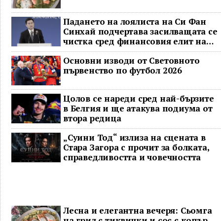
Падането на лоялиста на Си Фан
Синхай подчертава засилващата се
чистка сред финансовия елит на
Китай
Основни изводи от Световното
първенство по футбол 2026
Цолов се нареди сред най-бързите
в Белгия и ще атакува подиума от
втора редица
„Суини Тод“ излиза на сцената в
Стара Загора с прочит за болката,
справедливостта и човечността
Лесна и елегантна вечеря: Сьомга
на грил с тиквички и сос с копър