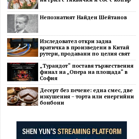
Непознатият Найден Шейтанов
Изследовател откри задна
вратичка в произведени в Китай
рутери, продавани по целия свят
„Турандот“ поставя тържествения
финал на „Опера на площада“ в
София
Десерт без печене: една смес, две
изкушения – торта или енергийни
бонбони