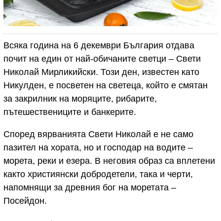
Всяка година на 6 декември България отдава
почит на един от най-обичаните светци – Свети
Николай Мирликийски. Този ден, известен като
Никулден, е посветен на светеца, който е смятан
за закрилник на моряците, рибарите,
пътешествениците и банкерите.
Според вярванията Свети Николай е не само
пазител на хората, но и господар на водите –
морета, реки и езера. В неговия образ са вплетени
както християнски добродетели, така и черти,
напомнящи за древния бог на моретата –
Посейдон.