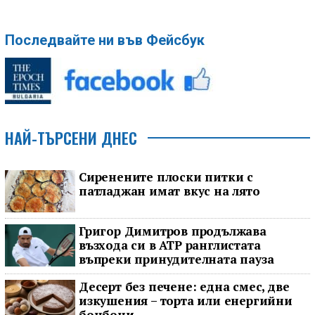
Последвайте ни във Фейсбук
НАЙ-ТЪРСЕНИ ДНЕС
Сиренените плоски питки с
патладжан имат вкус на лято
Григор Димитров продължава
възхода си в ATP ранглистата
въпреки принудителната пауза
Десерт без печене: една смес, две
изкушения – торта или енергийни
бонбони