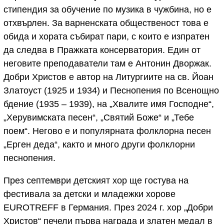
стипендия за обучение по музика в чужбина, но е
отхвърлен. За варненската общественост това е
обида и хората събират пари, с които е изпратен
да следва в Пражката консерватория. Един от
неговите преподаватели там е Антонин Дворжак.
Добри Христов е автор на Литургиите на св. Йоан
Златоуст (1925 и 1934) и Песнопения по Всенощно
бдение (1935 – 1939), на „Хвалите имя Господне“,
„Херувимската песен“, „Святий Боже“ и „Тебе
поем“. Негово е и популярната фолклорна песен
„Ерген деда“, както и много други фолклорни
песнопения.
През септември детският хор ще гостува на
фестивала за детски и младежки хорове
EUROTREFF в Германия. През 2024 г. хор „Добри
Христов“ печели първа награда и златен медал в