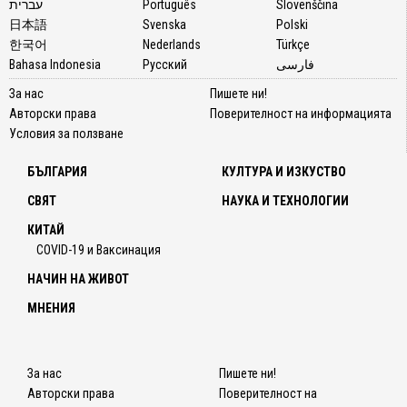
עברית
Português
Slovenščina
日本語
Svenska
Polski
한국어
Nederlands
Türkçe
Bahasa Indonesia
Русский
فارسی
За нас
Пишете ни!
Авторски права
Поверителност на информацията
Условия за ползване
БЪЛГАРИЯ
КУЛТУРА И ИЗКУСТВО
СВЯТ
НАУКА И ТЕХНОЛОГИИ
КИТАЙ
COVID-19 и Ваксинация
НАЧИН НА ЖИВОТ
МНЕНИЯ
За нас
Пишете ни!
Авторски права
Поверителност на