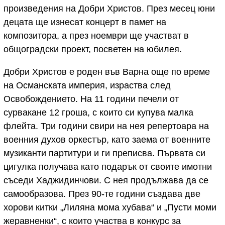
произведения на Добри Христов. През месец юни
децата ще изнесат концерт в памет на
композитора, а през ноември ще участват в
общоградски проект, посветен на юбилея.
Добри Христов е роден във Варна още по време
на Османската империя, израства след
Освобождението. На 11 години печели от
сурвакане 12 гроша, с които си купува малка
флейта. Три години свири на нея репертоара на
военния духов оркестър, като заема от военните
музиканти партитури и ги преписва. Първата си
цигулка получава като подарък от своите имотни
съседи Хаджидинчови. С нея продължава да се
самообразова. През 90-те години създава две
хорови китки „Лиляна мома хубава“ и „Пусти моми
жеравненки“, с които участва в конкурс за