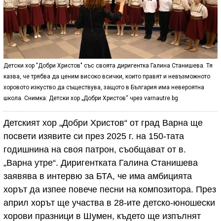
Детски хор "Добри Христов" със своята диригентка Галина Станишева. Тя
казва, че трябва да ценим високо всички, които правят и невъзможното
хоровото изкуство да съществува, защото в България има невероятна
школа. Снимка: Детски хор „Добри Христов“ чрез varnautre.bg
Детският хор „Добри Христов“ от град Варна ще
посвети изявите си през 2025 г. на 150-тата
годишнина на своя патрон, съобщават от в.
„Варна утре“. Диригентката Галина Станишева
заявява в интервю за БТА, че има амбицията
хорът да изпее повече песни на композитора. През
април хорът ще участва в 28-ите детско-юношески
хорови празници в Шумен, където ще изпълнят