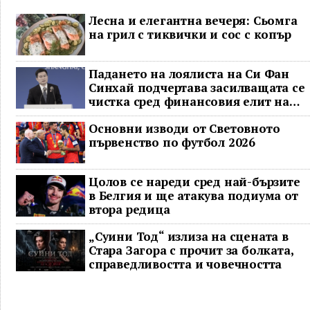
Лесна и елегантна вечеря: Сьомга
на грил с тиквички и сос с копър
Падането на лоялиста на Си Фан
Синхай подчертава засилващата се
чистка сред финансовия елит на
Китай
Основни изводи от Световното
първенство по футбол 2026
Цолов се нареди сред най-бързите
в Белгия и ще атакува подиума от
втора редица
„Суини Тод“ излиза на сцената в
Стара Загора с прочит за болката,
справедливостта и човечността