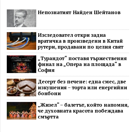
Непознатият Найден Шейтанов
Изследовател откри задна
вратичка в произведени в Китай
рутери, продавани по целия свят
„Турандот“ поставя тържествения
финал на „Опера на площада“ в
София
Десерт без печене: една смес, две
изкушения – торта или енергийни
бонбони
„Жизел“ – балетът, който напомня,
че духовната красота побеждава
смъртта