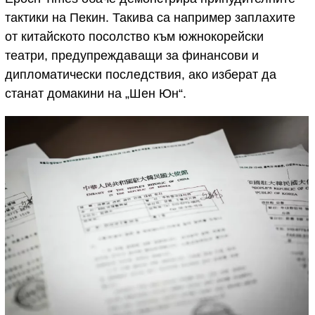
тактики на Пекин. Такива са например заплахите
от китайското посолство към южнокорейски
театри, предупреждаващи за финансови и
дипломатически последствия, ако изберат да
станат домакини на „Шен Юн“.