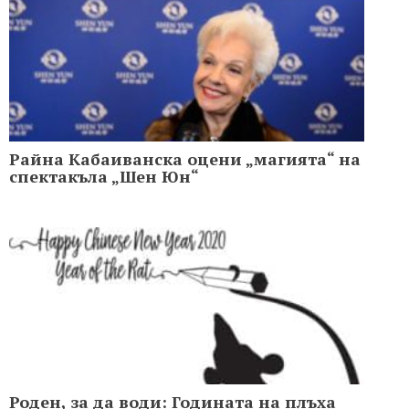
Райна Кабаиванска оцени „магията“ на
спектакъла „Шен Юн“
Роден, за да води: Годината на плъха