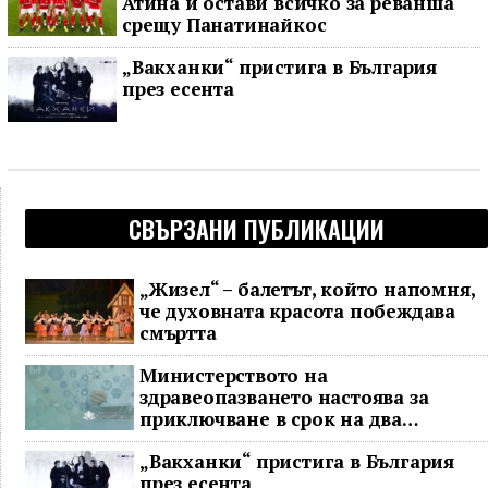
Атина и остави всичко за реванша
срещу Панатинайкос
„Вакханки“ пристига в България
през есента
СВЪРЗАНИ ПУБЛИКАЦИИ
„Жизел“ – балетът, който напомня,
че духовната красота побеждава
смъртта
Министерството на
здравеопазването настоява за
приключване в срок на два
ключови строителни проекта
„Вакханки“ пристига в България
през есента