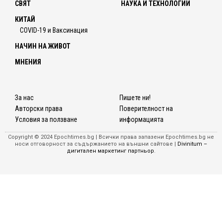
СВЯТ
НАУКА И ТЕХНОЛОГИИ
КИТАЙ
COVID-19 и Ваксинация
НАЧИН НА ЖИВОТ
МНЕНИЯ
За нас
Пишете ни!
Авторски права
Поверителност на
Условия за ползване
информацията
Copyright © 2024 Epochtimes.bg | Всички права запазени Epochtimes.bg не
носи отговорност за съдържанието на външни сайтове |
Divinitum –
дигитален маркетинг партньор
.