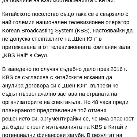
да повлияе на взаимоотношенията с Китай.
Китайското посолство също така се е свързало с
най-големия национален телевизионен оператор
Korean Broadcasting System (KBS), настоявайки да
не допуска спектаклите на „Шен Юн“ в
притежаваната от телевизионната компания зала
„KBS Hall“ в Сеул.
В заведено по случая съдебно дело през 2016 г.
KBS се съгласява с китайските искания да
анулира договора си с „Шен Юн“, въпреки че
съдът първоначално застава на страната на
организаторите на спектакъла. Но 48 часа преди
планираното представление той отменя
решението си, аргументирайки се, че има опасност
да бъдат спрени излъчванията на KBS в Китай и
потенциални финансови загуби. В резултат на