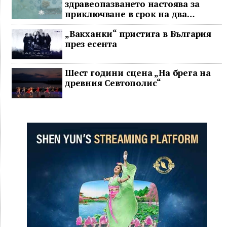
здравеопазването настоява за
приключване в срок на два
ключови строителни проекта
„Вакханки“ пристига в България
през есента
Шест години сцена „На брега на
древния Севтополис“