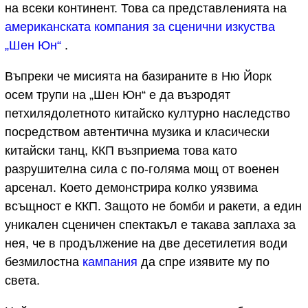
на всеки континент. Това са представленията на
американската компания за сценични изкуства
„Шен Юн“
.
Въпреки че мисията на базираните в Ню Йорк
осем трупи на „Шен Юн“ е да възродят
петхилядолетното китайско културно наследство
посредством автентична музика и класически
китайски танц, ККП възприема това като
разрушителна сила с по-голяма мощ от военен
арсенал. Което демонстрира колко уязвима
всъщност е ККП. Защото не бомби и ракети, а един
уникален сценичен спектакъл е такава заплаха за
нея, че в продължение на две десетилетия води
безмилостна
кампания
да спре изявите му по
света.