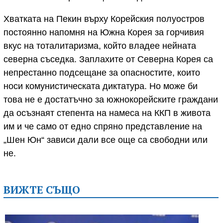
Хватката на Пекин върху Корейския полуостров
постоянно напомня на Южна Корея за горчивия
вкус на тоталитаризма, който владее нейната
северна съседка. Заплахите от Северна Корея са
непрестанно подсещане за опасностите, които
носи комунистическата диктатура. Но може би
това не е достатъчно за южнокорейските граждани
да осъзнаят степента на намеса на ККП в живота
им и че само от едно спряно представление на
„Шен Юн“ зависи дали все още са свободни или
не.
ВИЖТЕ СЪЩО