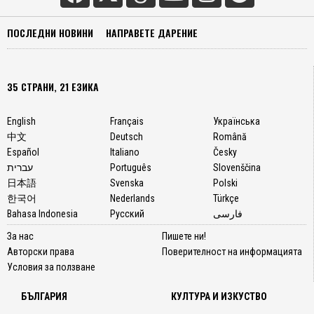
ПОСЛЕДНИ НОВИНИ
НАПРАВЕТЕ ДАРЕНИЕ
35 СТРАНИ, 21 ЕЗИКА
English
Français
Українська
中文
Deutsch
Română
Español
Italiano
Česky
עברית
Português
Slovenščina
日本語
Svenska
Polski
한국어
Nederlands
Türkçe
Bahasa Indonesia
Русский
فارسی
За нас
Пишете ни!
Авторски права
Поверителност на информацията
Условия за ползване
БЪЛГАРИЯ
КУЛТУРА И ИЗКУСТВО