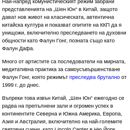
Най-напред комунистическият режим забрани
представленията на „Шен Юн“ в Китай, защото
дават нов живот на класическата, автентична
китайска култура и показват опитите на ККП да я
унищожи, включително преследването на духовни
общности като Фалун Гонг, позната също като
Фалун Дафа.
Много от артистите са последователи на мирната,
медитативна практика за самоусъвършенстване
Фалун Гонг, която режимът
преследва брутално
от
1999 г. до днес.
Въпреки това извън Китай, „Шен Юн“ ежегодно се
радва на препълнени зали и огромен успех в
континентите Северна и Южна Америка, Европа,
Азия и Австралия, включително на най-големите
световни сцени, като Lincoln Center в Ню Йорк,