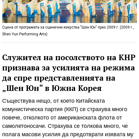
Сцена от програмата за сценични изкуства "Шен Юн" през 2009 г. (2009 г.,
Shen Yun Performing Arts)
Служител на посолството на КНР
признава за усилията на режима
да спре представленията на
„Шен Юн“ в Южна Корея
Съществува нещо, от което Китайската
комунистическа партия (ККП) се страхува много
повече, отколкото от американската флота от
самолетоносачи. Страхува се толкова много, че
полага масови усилия да предотврати изявата му