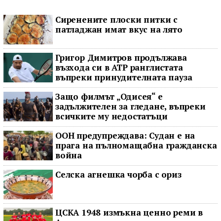
Сиренените плоски питки с
патладжан имат вкус на лято
Григор Димитров продължава
възхода си в ATP ранглистата
въпреки принудителната пауза
Защо филмът „Одисея“ е
задължителен за гледане, въпреки
всичките му недостатъци
ООН предупреждава: Судан е на
прага на пълномащабна гражданска
война
Селска агнешка чорба с ориз
ЦСКА 1948 измъкна ценно реми в