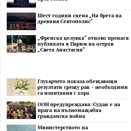
Шест години сцена „На брега на
древния Севтополис“
„Френска целувка“ отново пренася
публиката в Париж на остров
„Света Анастасия“
Глухарчето показа обещаващи
резултати срещу рак – необходими
са изпитания с хора
ООН предупреждава: Судан е на
прага на пълномащабна
гражданска война
Министерството на