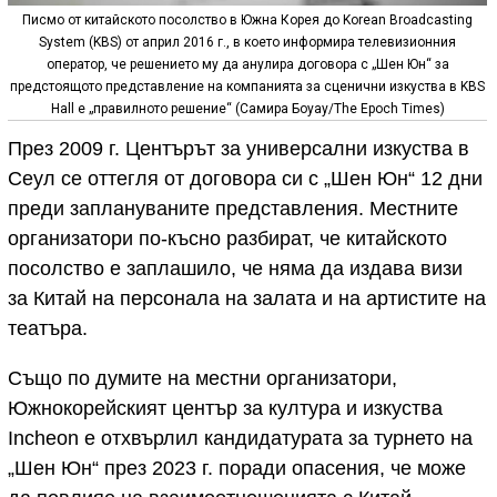
Писмо от китайското посолство в Южна Корея до Korean Broadcasting
System (KBS) от април 2016 г., в което информира телевизионния
оператор, че решението му да анулира договора с „Шен Юн“ за
предстоящото представление на компанията за сценични изкуства в KBS
Hall е „правилното решение“ (Самира Боуау/The Epoch Times)
През 2009 г. Центърът за универсални изкуства в
Сеул се оттегля от договора си с „Шен Юн“ 12 дни
преди заплануваните представления. Местните
организатори по-късно разбират, че китайското
посолство е заплашило, че няма да издава визи
за Китай на персонала на залата и на артистите на
театъра.
Също по думите на местни организатори,
Южнокорейският център за култура и изкуства
Incheon е отхвърлил кандидатурата за турнето на
„Шен Юн“ през 2023 г. поради опасения, че може