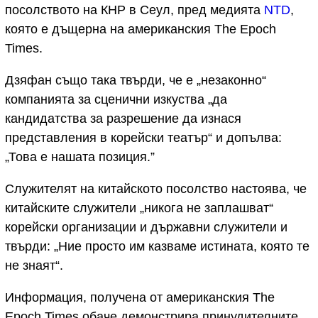
посолството на КНР в Сеул, пред медията
NTD
,
която е дъщерна на американския The Epoch
Times.
Дзяфан също така твърди, че е „незаконно“
компанията за сценични изкуства „да
кандидатства за разрешение да изнася
представления в корейски театър“ и допълва:
„Това е нашата позиция.”
Служителят на китайското посолство настоява, че
китайските служители „никога не заплашват“
корейски организации и държавни служители и
твърди: „Ние просто им казваме истината, която те
не знаят“.
Информация, получена от американския The
Epoch Times обаче демонстрира принудителните