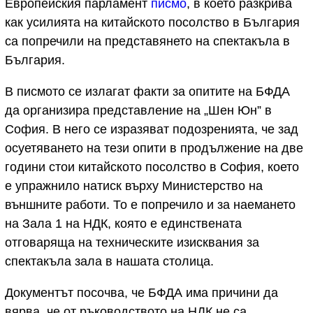
Европейския парламент
писмо
, в което разкрива
как усилията на китайското посолство в България
са попречили на представянето на спектакъла в
България.
В писмото се излагат факти за опитите на БФДА
да организира представление на „Шен Юн” в
София. В него се изразяват подозренията, че зад
осуетяването на тези опити в продължение на две
години стои китайското посолство в София, което
е упражнило натиск върху Министерство на
външните работи. То е попречило и за наемането
на Зала 1 на НДК, която е единствената
отговаряща на техническите изисквания за
спектакъла зала в нашата столица.
Документът посочва, че БФДА има причини да
вярва, че от ръководството на НДК не са