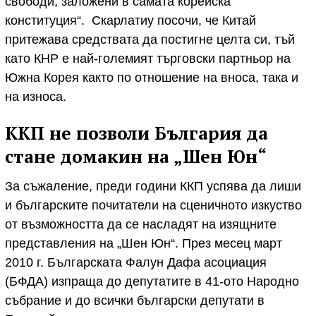
свободи, заложени в самата корейска
конституция“. Скарлатиу посочи, че Китай
притежава средствата да постигне целта си, тъй
като КНР е най-големият търговски партньор на
Южна Корея както по отношение на вноса, така и
на износа.
ККП не позволи България да
стане домакин на „Шен Юн“
За съжаление, преди години ККП успява да лиши
и българските почитатели на сценичното изкуство
от възможността да се насладят на изящните
представления на „Шен Юн“. През месец март
2010 г. Българската Фалун Дафа асоциация
(БФДА) изпраща до депутатите в 41-ото Народно
събрание и до всички български депутати в