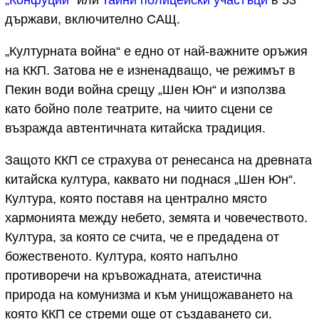
държави, включително САЩ.
„Културната война“ е едно от най-важните оръжия
на ККП. Затова не е изненадващо, че режимът в
Пекин води война срещу „Шен Юн“ и използва
като бойно поле театрите, на чиито сцени се
възражда автентичната китайска традиция.
Защото ККП се страхува от ренесанса на древната
китайска култура, каквато ни поднася „Шен Юн“.
Култура, която поставя на централно място
хармонията между небето, земята и човечеството.
Култура, за която се счита, че е предадена от
божественото. Култура, която напълно
противоречи на кръвожадната, атеистична
природа на комунизма и към унищожаването на
която ККП се стреми още от създаването си.