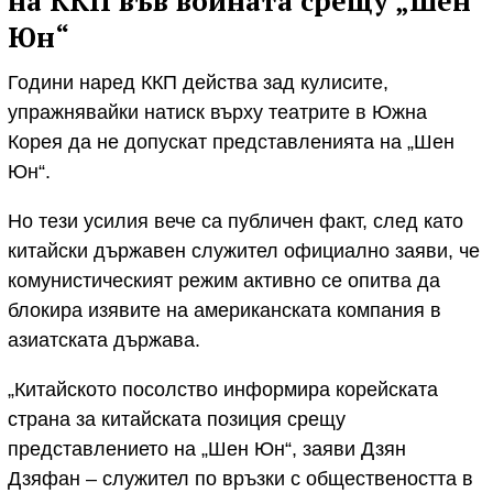
на ККП във войната срещу „Шен
Юн“
Години наред ККП действа зад кулисите,
упражнявайки натиск върху театрите в Южна
Корея да не допускат представленията на „Шен
Юн“.
Но тези усилия вече са публичен факт, след като
китайски държавен служител официално заяви, че
комунистическият режим активно се опитва да
блокира изявите на американската компания в
азиатската държава.
„Китайското посолство информира корейската
страна за китайската позиция срещу
представлението на „Шен Юн“, заяви Дзян
Дзяфан – служител по връзки с обществеността в