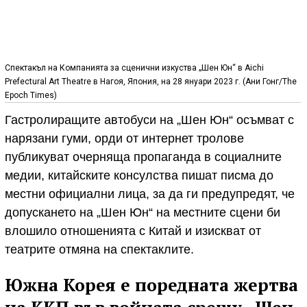
Спектакъл на Компанията за сценични изкуства „Шен Юн“ в Aichi
Prefectural Art Theatre в Нагоя, Япония, на 28 януари 2023 г. (Ани Гонг/The
Epoch Times)
Гастролиращите автобуси на „Шен Юн“ осъмват с
нарязани гуми, орди от интернет тролове
публикуват очерняща пропаганда в социалните
медии, китайските консулства пишат писма до
местни официални лица, за да ги предупредят, че
допускането на „Шен Юн“ на местните сцени би
влошило отношенията с Китай и изискват от
театрите отмяна на спектаклите.
Южна Корея е поредната жертва