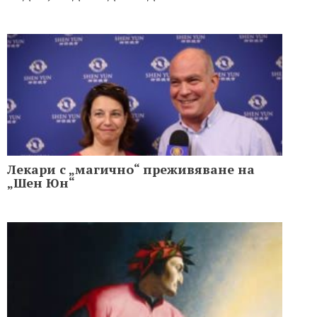
Лекари с „магично“ преживяване на
„Шен Юн“