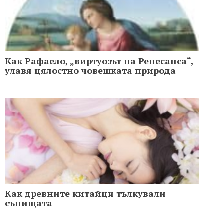
Как Рафаело, „виртуозът на Ренесанса“,
улaвя цялостно човешката природа
Как древните китайци тълкували
сънищата