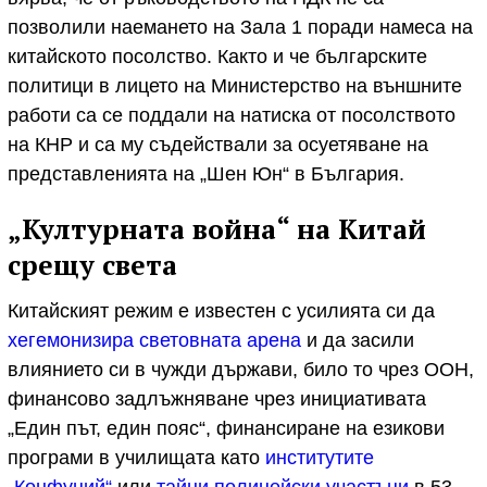
позволили наемането на Зала 1 поради намеса на
китайското посолство. Както и че българските
политици в лицето на Министерство на външните
работи са се поддали на натиска от посолството
на КНР и са му съдействали за осуетяване на
представленията на „Шен Юн“ в България.
„Културната война“ на Китай
срещу света
Китайският режим е известен с усилията си да
хегемонизира световната арена
и да засили
влиянието си в чужди държави, било то чрез ООН,
финансово задлъжняване чрез инициативата
„Един път, един пояс“, финансиране на езикови
програми в училищата като
институтите
„Конфуций“
или
тайни полицейски участъци
в 53