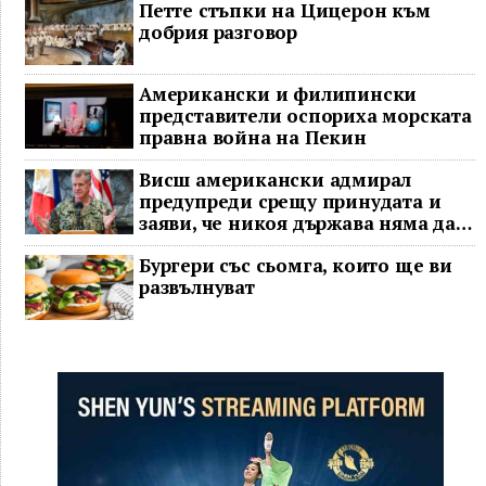
Петте стъпки на Цицерон към
добрия разговор
Американски и филипински
представители оспориха морската
правна война на Пекин
Висш американски адмирал
предупреди срещу принудата и
заяви, че никоя държава няма да
доминира в Индо-Тихоокеанския
Бургери със сьомга, които ще ви
регион
развълнуват