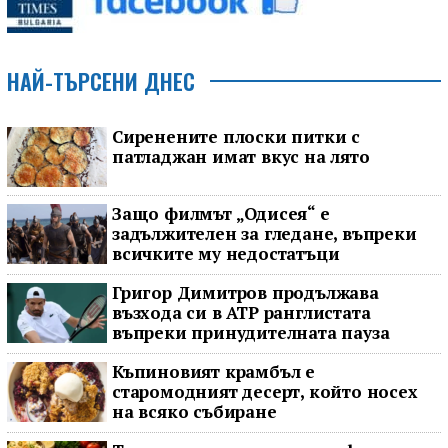
НАЙ-ТЪРСЕНИ ДНЕС
Сиренените плоски питки с
патладжан имат вкус на лято
Защо филмът „Одисея“ е
задължителен за гледане, въпреки
всичките му недостатъци
Григор Димитров продължава
възхода си в ATP ранглистата
въпреки принудителната пауза
Къпиновият крамбъл е
старомодният десерт, който носех
на всяко събиране