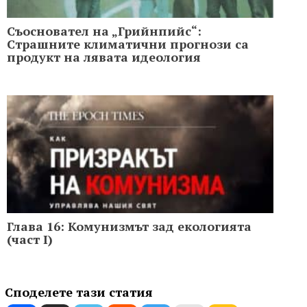
Съосновател на „Грийнпийс“:
Страшните климатични прогнози са
продукт на лявата идеология
Глава 16: Комунизмът зад екологията
(част I)
Споделете тази статия