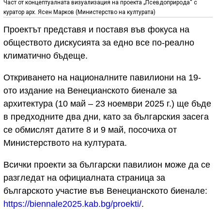
Част от концептуалната визуализация на проекта „Псевдоприрода“ с
куратор арх. Ясен Марков (Министерство на културата)
Проектът представя и поставя във фокуса на
обществото дискусията за едно все по-реално
климатично бъдеще.
Откриването на националните павилиони на 19-
ото издание на Венецианското биенале за
архитектура (10 май – 23 ноември 2025 г.) ще бъде
в предходните два дни, като за българския засега
се обмислят датите 8 и 9 май, посочиха от
Министерството на културата.
Всички проекти за български павилион може да се
разгледат на официалната страница за
българското участие във Венецианското биенале:
https://biennale2025.kab.bg/proekti/
.