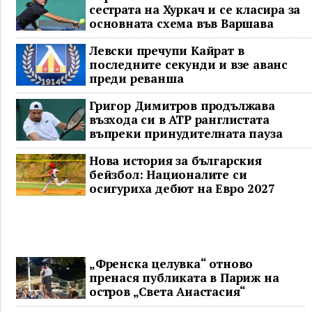
сестрата на Хуркач и се класира за
основната схема във Варшава
Левски пречупи Кайрат в
последните секунди и взе аванс
преди реванша
Григор Димитров продължава
възхода си в ATP ранглистата
въпреки принудителната пауза
Нова история за българския
бейзбол: Националите си
осигуриха дебют на Евро 2027
„Френска целувка“ отново
пренася публиката в Париж на
остров „Света Анастасия“