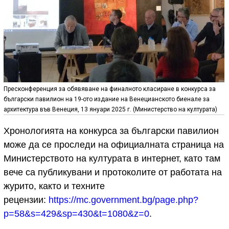
Пресконференция за обявяване на финалното класиране в конкурса за
български павилион на 19-ото издание на Венецианското биенале за
архитектура във Венеция, 13 януари 2025 г. (Министерство на културата)
Хронологията на конкурса за български павилион
може да се проследи на официалната страница на
Министерството на културата в интернет, като там
вече са публикувани и протоколите от работата на
журито, както и техните
рецензии:
https://mc.government.bg/page.php?
p=58&s=429&sp=430&t=1080&z=0
.