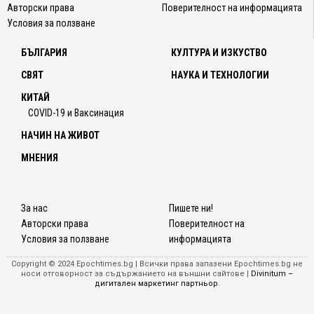
Авторски права
Поверителност на информацията
Условия за ползване
БЪЛГАРИЯ
КУЛТУРА И ИЗКУСТВО
СВЯТ
НАУКА И ТЕХНОЛОГИИ
КИТАЙ
COVID-19 и Ваксинация
НАЧИН НА ЖИВОТ
МНЕНИЯ
За нас
Пишете ни!
Авторски права
Поверителност на
Условия за ползване
информацията
Copyright © 2024 Epochtimes.bg | Всички права запазени Epochtimes.bg не
носи отговорност за съдържанието на външни сайтове |
Divinitum –
дигитален маркетинг партньор
.