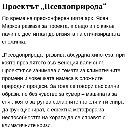
Проектът „Псевдоприрода“
По време на пресконференцията арх. Ясен
Марков разказа за проекта, а също и по какъв
начин е достигнал до визията на стилизираната
снежинка.
„Псевдоприрода“ развива абсурдна хипотеза, при
която през лятото във Венеция вали сняг.
Проектът се занимава с темата за климатичните
промени и човешката намеса в сложните
природни процеси. За това се говори със силни
образи, не без чувство за хумор – машината за
сняг, която затрупва соларните панели и ги спира
да функционират, е ефектна метафора за
неспособността на хората да се справят с
климатичните кризи.