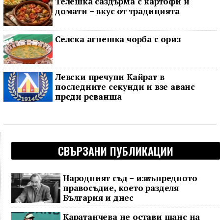
Телешка саздърма с картофи и
домати – вкус от традицията
Селска агнешка чорба с ориз
Левски пречупи Кайрат в
последните секунди и взе аванс
преди реванша
СВЪРЗАНИ ПУБЛИКАЦИИ
Народният съд – извънредното
правосъдие, което разделя
България и днес
Каратанчева не остави шанс на