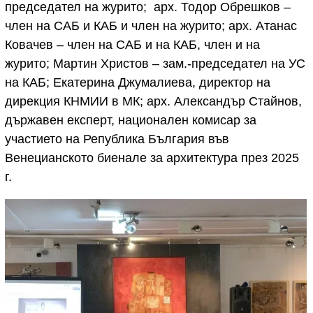
председател на журито; арх. Тодор Обрешков –
член на САБ и КАБ и член на журито; арх. Атанас
Ковачев – член на САБ и на КАБ, член и на
журито; Мартин Христов – зам.-председател на УС
на КАБ; Екатерина Джумалиева, директор на
дирекция КНМИИ в МК; арх. Александър Стайнов,
държавен експерт, национален комисар за
участието на Република България във
Венецианското биенале за архитектура през 2025
г.