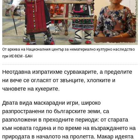
От архива на Националния център за нематериално културно наследство
при ИЕФЕМ - БАН
Неотдавна изпратихме сурвакарите, а пределите
ни вече се огласят от звънците, хлопките и
чановете на кукерите.
Двата вида маскарадни игри, широко
разпространени по българските земи, са
разположени в преходните периоди: от старата
към новата година и по време на възраждането на
природата в началото на пролетта. Макар идеята