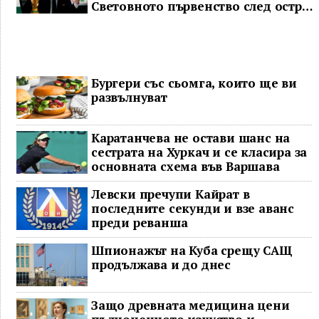
Световното първенство след остра
реакция
Бургери със сьомга, които ще ви
развълнуват
Каратанчева не остави шанс на
сестрата на Хуркач и се класира за
основната схема във Варшава
Левски пречупи Кайрат в
последните секунди и взе аванс
преди реванша
Шпионажът на Куба срещу САЩ
продължава и до днес
Защо древната медицина цени