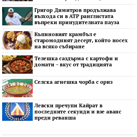
Григор Димитров продължава
възхода си в ATP ранглистата
въпреки принудителната пауза
Къпиновият крамбъл е
старомодният десерт, който носех
на всяко събиране
Телешка саздърма с картофи и
домати – вкус от традицията
Селска агнешка чорба с ориз
Левски пречупи Кайрат в
последните секунди и взе аванс
преди реванша