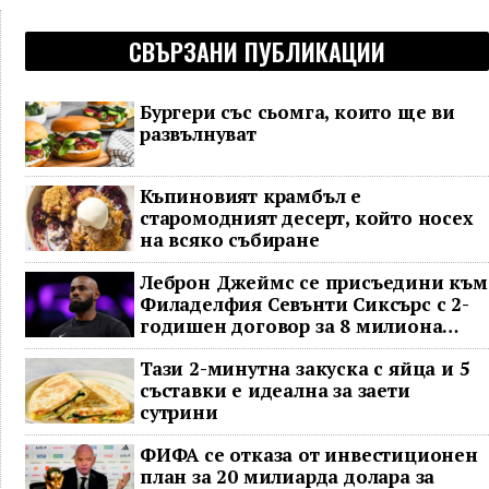
СВЪРЗАНИ ПУБЛИКАЦИИ
Бургери със сьомга, които ще ви
развълнуват
Къпиновият крамбъл е
старомодният десерт, който носех
на всяко събиране
Леброн Джеймс се присъедини към
Филаделфия Севънти Сиксърс с 2-
годишен договор за 8 милиона
долара
Тази 2-минутна закуска с яйца и 5
съставки е идеална за заети
сутрини
ФИФА се отказа от инвестиционен
план за 20 милиарда долара за