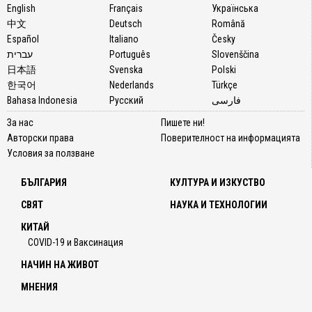
English
Français
Українська
中文
Deutsch
Română
Español
Italiano
Česky
עברית
Português
Slovenščina
日本語
Svenska
Polski
한국어
Nederlands
Türkçe
Bahasa Indonesia
Русский
فارسی
За нас
Пишете ни!
Авторски права
Поверителност на информацията
Условия за ползване
БЪЛГАРИЯ
КУЛТУРА И ИЗКУСТВО
СВЯТ
НАУКА И ТЕХНОЛОГИИ
КИТАЙ
COVID-19 и Ваксинация
НАЧИН НА ЖИВОТ
МНЕНИЯ