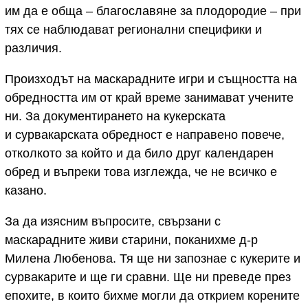
им да е обща – благославяне за плодородие – при
тях се наблюдават регионални специфики и
различия.
Произходът на маскарадните игри и същността на
обредността им от край време занимават учените
ни. За документирането на кукерската
и сурвакарската обредност е направено повече,
отколкото за който и да било друг календарен
обред и въпреки това изглежда, че не всичко е
казано.
За да изясним въпросите, свързани с
маскарадните живи старини, поканихме д-р
Милена Любенова. Тя ще ни запознае с кукерите и
сурвакарите и ще ги сравни. Ще ни преведе през
епохите, в които бихме могли да открием корените