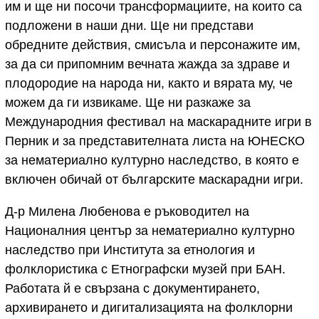
им и ще ни посочи трансформациите, на които са
подложени в наши дни. Ще ни представи
обредните действия, смисъла и персонажите им,
за да си припомним вечната жажда за здраве и
плодородие на народа ни, както и вярата му, че
можем да ги извикаме. Ще ни разкаже за
Международния фестивал на маскарадните игри в
Перник и за представителната листа на ЮНЕСКО
за нематериално културно наследство, в която е
включен обичай от българските маскарадни игри.
Д-р Милена Любенова е ръководител на
Националния център за нематериално културно
наследство при Института за етнология и
фолклористика с Етнографски музей при БАН.
Работата й е свързана с документирането,
архивирането и дигитализацията на фолклорни