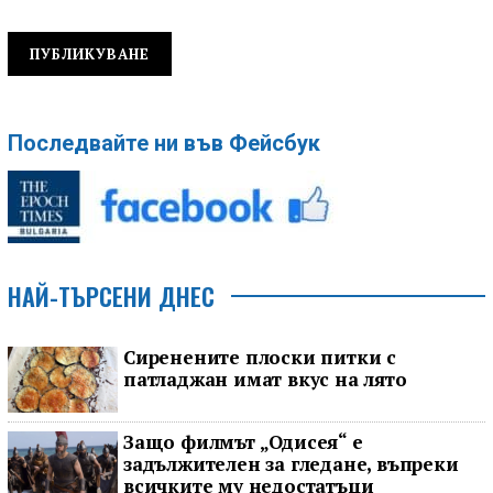
Последвайте ни във Фейсбук
НАЙ-ТЪРСЕНИ ДНЕС
Сиренените плоски питки с
патладжан имат вкус на лято
Защо филмът „Одисея“ е
задължителен за гледане, въпреки
всичките му недостатъци