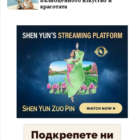
пълноценното изкуство и
красотата