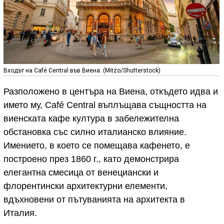
Входът на Café Central във Виена. (Mitzo/Shutterstock)
Разположено в центъра на Виена, откъдето идва и
името му, Café Central въплъщава същността на
виенската кафе култура в забележителна
обстановка със силно италианско влияние.
Имението, в което се помещава кафенето, е
построено през 1860 г., като демонстрира
елегантна смесица от венециански и
флорентински архитектурни елементи,
вдъхновени от пътуванията на архитекта в
Италия.