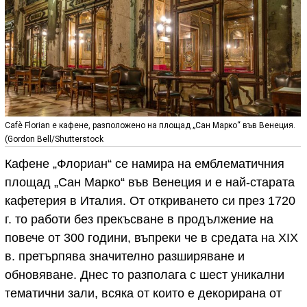
Cafè Florian е кафене, разположено на площад „Сан Марко“ във Венеция.
(Gordon Bell/Shutterstock
Кафене „Флориан“ се намира на емблематичния
площад „Сан Марко“ във Венеция и е най-старата
кафетерия в Италия. От откриването си през 1720
г. то работи без прекъсване в продължение на
повече от 300 години, въпреки че в средата на XIX
в. претърпява значително разширяване и
обновяване. Днес то разполага с шест уникални
тематични зали, всяка от които е декорирана от