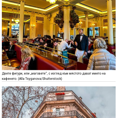
Двете фигури, или „маговете“, с изглед към мястото дават името на
кафенето. (Alla Tsyganova/Shutterstock)