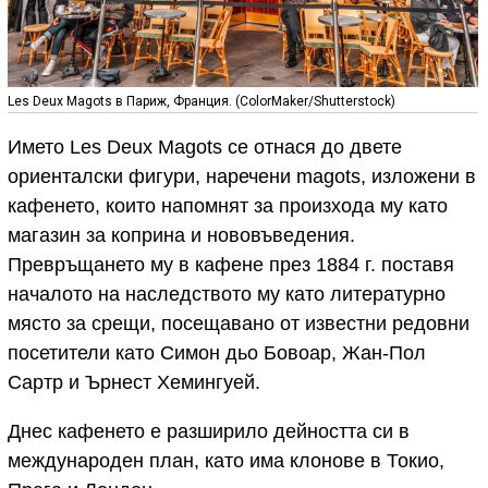
Les Deux Magots в Париж, Франция. (ColorMaker/Shutterstock)
Името Les Deux Magots се отнася до двете
ориенталски фигури, наречени magots, изложени в
кафенето, които напомнят за произхода му като
магазин за коприна и нововъведения.
Превръщането му в кафене през 1884 г. поставя
началото на наследството му като литературно
място за срещи, посещавано от известни редовни
посетители като Симон дьо Бовоар, Жан-Пол
Сартр и Ърнест Хемингуей.
Днес кафенето е разширило дейността си в
международен план, като има клонове в Токио,