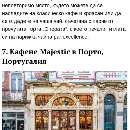
неповторимо място, където можете да се
насладите на класическо кафе и кроасан или да
се отдадете на чаша чай, съчетана с парче от
прочутата торта „Операта“, с което печели титлата
си на парижка чайна par excellence.
7. Кафене Majestic в Порто,
Португалия