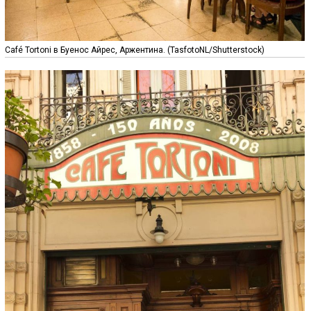
Café Tortoni в Буенос Айрес, Аржентина. (TasfotoNL/Shutterstock)