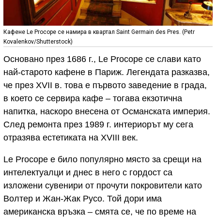
Кафене Le Procope се намира в квартал Saint Germain des Pres. (Petr
Kovalenkov/Shutterstock)
Основано през 1686 г., Le Procope се слави като
най-старото кафене в Париж. Легендата разказва,
че през XVII в. това е първото заведение в града,
в което се сервира кафе – тогава екзотична
напитка, наскоро внесена от Османската империя.
След ремонта през 1989 г. интериорът му сега
отразява естетиката на XVIII век.
Le Procope е било популярно място за срещи на
интелектуалци и днес в него с гордост са
изложени сувенири от прочути покровители като
Волтер и Жан-Жак Русо. Той дори има
американска връзка – смята се, че по време на