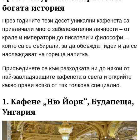
богата история
През годините тези десет уникални кафенета са
привличали много забележителни личности – от
крале и императори до писатели и философи –
които са се събирали, за да обсъждат идеи и да се
наслаждават на гореща напитка.
Присъединете се към разходката ни до някои от
най-завладяващите кафенета в света и открийте
какво прави всяко от тях толкова специално.
1. Кафене „Ню Йорк“, Будапеща,
Унгария