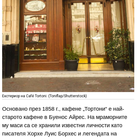
Екстериор на Café Tortoni. (Toniflap/Shutterstock)
Основано през 1858 г., кафене „Тортони“ е най-
старото кафене в Буенос Айрес. На мраморните
му маси са се хранили известни личности като
писателя Хорхе Луис Борхес и легендата на