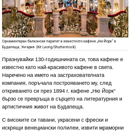
Орнаментиран балконски парапет в известното кафене „Ню Йорк“ в
Будапеща, Унгария. (Kit Leong/Shutterstock)
Празнувайки 130-годишнината си, това кафене е
известно като най-красивото кафене в света.
Наречено на името на застрахователната
компания, поръчала построяването му, след
откриването си през 1894 г. кафене „Ню Йорк“
бързо се превръща в сърцето на литературния и
артистичния живот на Будапеща.
С високите си тавани, украсени с фрески и
искрящи венециански полилеи, извити мраморни