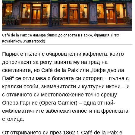
Café de la Paix се намира близо до операта в Париж, Франция. (Petr
Kovalenkov/Shutterstock)
Париж е пълен с очарователни кафенета, които
допринасят за репутацията му на град на
светлините, но Café de la Paix или „Кафе дьо ла
Пай“ се отличава с богатата си история
– пълна с
кралски особи, знаменитости и културни икони – и
с отличното си местоположение точно срещу
Опера Гарние (Opera Garnier
)
– една от най-
емблематичните забележителности на френската
столица.
От откриването си през 1862 г. Café de la Paix е