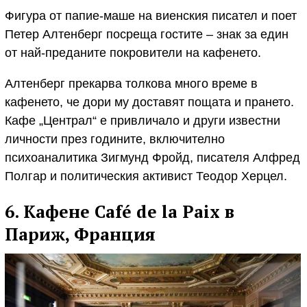
Фигура от папие-маше на виенския писател и поет
Петер Алтенберг посреща гостите – знак за един
от най-преданите покровители на кафенето.
Алтенберг прекарва толкова много време в
кафенето, че дори му доставят пощата и прането.
Кафе „Централ“ е привличало и други известни
личности през годините, включително
психоаналитика Зигмунд Фройд, писателя Алфред
Полгар и политическия активист Теодор Херцел
.
6. Кафене Café de la Paix в
Париж, Франция