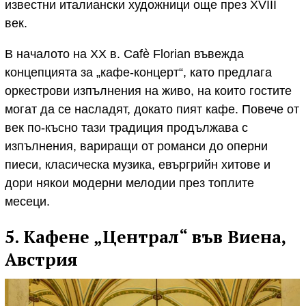
известни италиански художници още през XVIII
век.
В началото на XX в. Cafè Florian въвежда
концепцията за „кафе-концерт“, като предлага
оркестрови изпълнения на живо, на които гостите
могат да се насладят, докато пият кафе. Повече от
век по-късно тази традиция продължава с
изпълнения, вариращи от романси до оперни
пиеси, класическа музика, евъргрийн хитове и
дори някои модерни мелодии през топлите
месеци.
5. Кафене „Централ“ във Виена,
Австрия