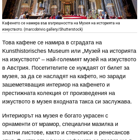
Кафенето се намира във вътрешността на Музея на историята на
изкуството. (marcobrivio.gallery/Shutterstock)
Това кафене се намира в сградата на
Kunsthistorisches Museum или „Музей на историята
на изкуството“ – най-големият музей на изкуството
в Австрия. Посетителите се нуждаят от билет за
музея, за да се насладят на кафето, но заради
зашеметяващия интериор на кафенето и
престижната колекция от произведения на
изкуството в музея входната такса си заслужава.
Интериорът на музея е богато украсен с
орнаменти от мрамор, специални мазилка и
златни листове, както и стенописи в ренесансов