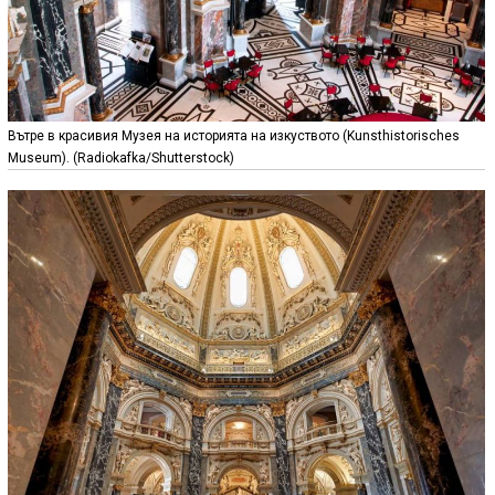
Вътре в красивия Музея на историята на изкуството (Kunsthistorisches
Museum). (Radiokafka/Shutterstock)