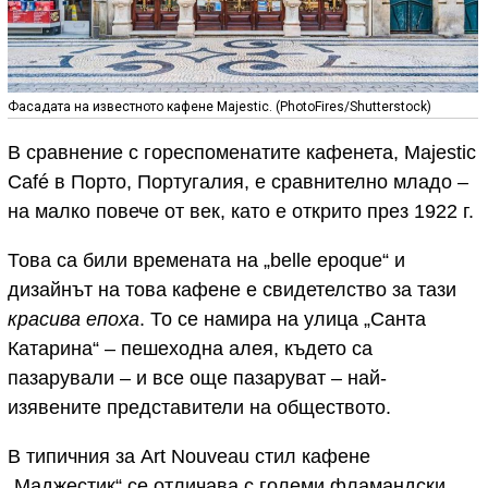
Фасадата на известното кафене Majestic. (PhotoFires/Shutterstock)
В сравнение с гореспоменатите кафенета, Majestic
Café в Порто, Португалия, е сравнително младо –
на малко повече от век, като е открито през 1922 г.
Това са били времената на „belle epoque“ и
дизайнът на това кафене е свидетелство за тази
красива епоха
. То се намира на улица „Санта
Катарина“ – пешеходна алея, където са
пазарували – и все още пазаруват – най-
изявените представители на обществото.
В типичния за Art Nouveau стил кафене
„Маджестик“ се отличава с големи фламандски