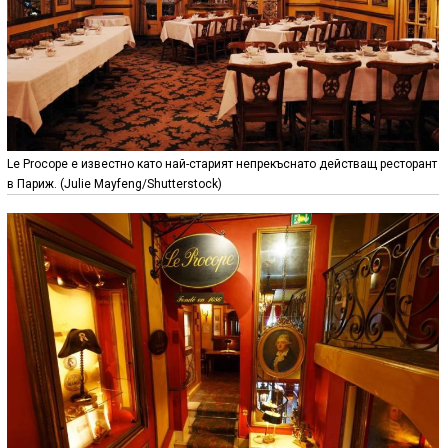
Le Procope е известно като най-старият непрекъснато действащ ресторант
в Париж. (Julie Mayfeng/Shutterstock)