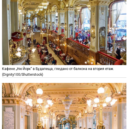
Кафене „Ню Йорк“ в Будапеща, гледано от балкона на втория етаж.
(Dignity100/Shutterstock)