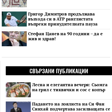
Григор Димитров продължава
възхода си в ATP ранглистата
въпреки принудителната пауза
Стефан Цанев на 90 години – да е
жив и здрав!
СВЪРЗАНИ ПУБЛИКАЦИИ
Лесна и елегантна вечеря: Сьомга
на грил с тиквички и сос с копър
Падането на лоялиста на Си Фан
Синхай подчертава засилващата се