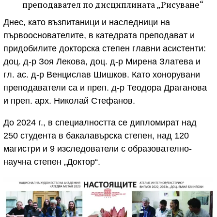
преподавател по дисциплината „Рисуване“
Днес, като възпитаници и наследници на
първооснователите, в катедрата преподават и
придобилите докторска степен главни асистенти:
доц. д-р Зоя Лекова, доц. д-р Мирена Златева и
гл. ас. д-р Венцислав Шишков. Като хонорувани
преподаватели са и преп. д-р Теодора Драганова
и преп. арх. Николай Стефанов.
До 2024 г., в специалността се дипломират над
250 студента в бакалавърска степен, над 120
магистри и 9 изследователи с образователно-
научна степен „Доктор“.