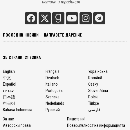
ПОСЛЕДНИ НОВИНИ
НАПРАВЕТЕ ДАРЕНИЕ
35 СТРАНИ, 21 ЕЗИКА
English
Français
Українська
中文
Deutsch
Română
Español
Italiano
Česky
עברית
Português
Slovenščina
日本語
Svenska
Polski
한국어
Nederlands
Türkçe
Bahasa Indonesia
Русский
فارسی
За нас
Пишете ни!
Авторски права
Поверителност на информацията