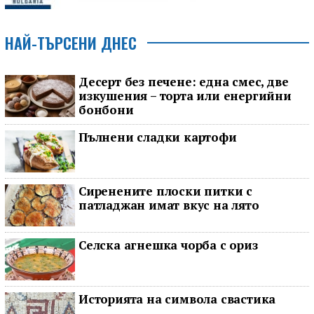
НАЙ-ТЪРСЕНИ ДНЕС
Десерт без печене: една смес, две
изкушения – торта или енергийни
бонбони
Пълнени сладки картофи
Сиренените плоски питки с
патладжан имат вкус на лято
Селска агнешка чорба с ориз
Историята на символа свастика