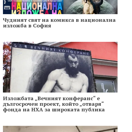
Чудният свят на комикса в национална
изложба в София
Изложбата „Вечният конферанс“ е
дългосрочен проект, който „отваря“
фонда на НХА за широката публика