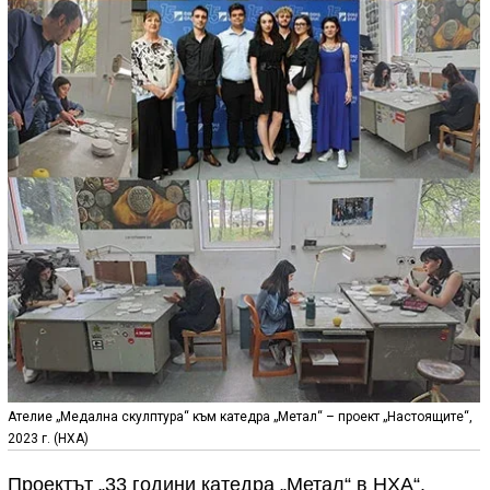
Ателие „Медална скулптура“ към катедра „Метал“ – проект „Настоящите“,
2023 г. (НХА)
Проектът „33 години катедра „Метал“ в НХА“,