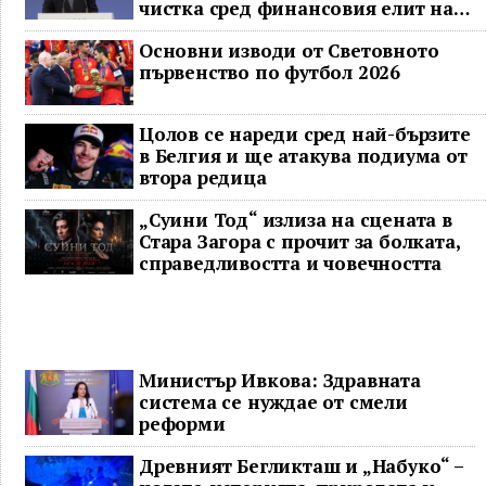
чистка сред финансовия елит на
Китай
Основни изводи от Световното
първенство по футбол 2026
Цолов се нареди сред най-бързите
в Белгия и ще атакува подиума от
втора редица
„Суини Тод“ излиза на сцената в
Стара Загора с прочит за болката,
справедливостта и човечността
Министър Ивкова: Здравната
система се нуждае от смели
реформи
Древният Бегликташ и „Набуко“ –