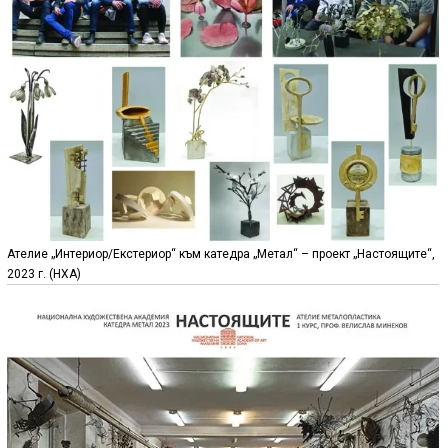
Ателие „Интериор/Екстериор“ към катедра „Метал“ – проект „Настоящите“,
2023 г. (НХА)