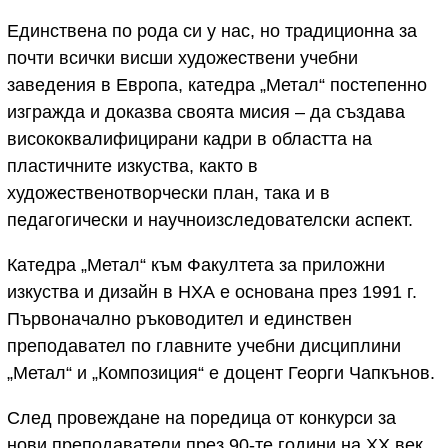
Единствена по рода си у нас, но традиционна за
почти всички висши художествени учебни
заведения в Европа, катедра „Метал“ постепенно
изгражда и доказва своята мисия – да създава
висококвалифицирани кадри в областта на
пластичните изкуства, както в
художественотворчески план, така и в
педагогически и научноизследователски аспект.
Катедра „Метал“ към Факултета за приложни
изкуства и дизайн в НХА е основана през 1991 г.
Първоначално ръководител и единствен
преподавател по главните учебни дисциплини
„Метал“ и „Композиция“ е доцент Георги Чапкънов.
След провеждане на поредица от конкурси за
нови преподаватели през 90-те години на ХХ век