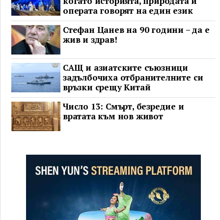
когато историята, природата и
операта говорят на един език
Стефан Цанев на 90 години – да е
жив и здрав!
САЩ и азиатските съюзници
задълбочиха отбранителните си
връзки срещу Китай
Число 13: Смърт, безредие и
вратата към нов живот