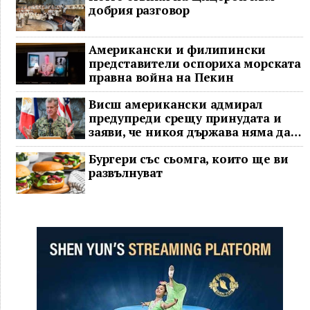
добрия разговор
Американски и филипински
представители оспориха морската
правна война на Пекин
Висш американски адмирал
предупреди срещу принудата и
заяви, че никоя държава няма да
доминира в Индо-Тихоокеанския
Бургери със сьомга, които ще ви
регион
развълнуват