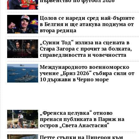
първенство по футбол 2026
Цолов се нареди сред най-бързите
в Белгия и ще атакува подиума от
втора редица
„Суини Тод“ излиза на сцената в
Стара Загора с прочит за болката,
справедливостта и човечността
Международното военноморско
учение „Бриз 2026“ събира сили от
10 държави в Черно море
„Френска целувка“ отново
пренася публиката в Париж на
остров „Света Анастасия“
Петте стъпки на Цицерон към