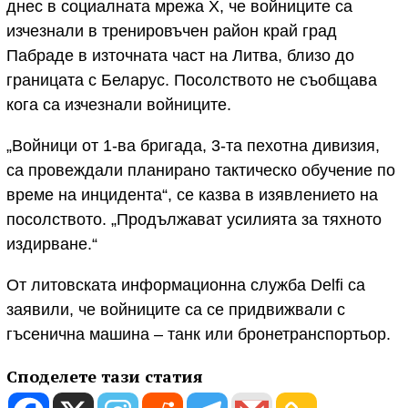
днес в социалната мрежа Х, че войниците са
изчезнали в тренировъчен район край град
Пабраде в източната част на Литва, близо до
границата с Беларус. Посолството не съобщава
кога са изчезнали войниците.
„Войници от 1-ва бригада, 3-та пехотна дивизия,
са провеждали планирано тактическо обучение по
време на инцидента“, се казва в изявлението на
посолството. „Продължават усилията за тяхното
издирване.“
От литовската информационна служба Delfi са
заявили, че войниците са се придвижвали с
гъсенична машина – танк или бронетранспортьор.
Споделете тази статия