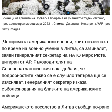
Войници от армията на Норвегия по време на учението Студен отговор,
проведено през месец март 2022 г. Снимка: Джонатан Некстренд/AFP чрез
Getty Images
„Четиримата американски военни, които изчезнаха
по време на военно учение в Литва, са загинали“,
заяви генералният секретар на НАТО Марк Рюте,
цитиран от АР. Ръководителят на
Северноатлантическия пакт добавя, че
подробностите какво се е случило тепърва ще се
изясняват. Генералният секретар изказа
съболезнования на близките на американските
войници.
Американското посолство в Литва съобщи по-рано