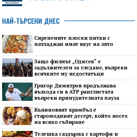
НАЙ-ТЪРСЕНИ ДНЕС
Сиренените плоски питки с
патладжан имат вкус на лято
Защо филмът „Одисея“ е
задължителен за гледане, въпреки
всичките му недостатъци
Григор Димитров продължава
възхода си в ATP ранглистата
въпреки принудителната пауза
Къпиновият крамбъл е
старомодният десерт, който носех
на всяко събиране
Телешка саздърма с картофи и