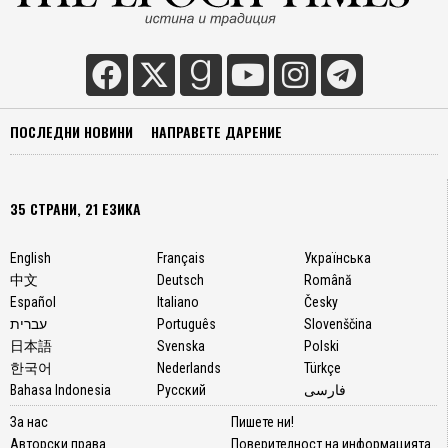
ПОСЛЕДНИ НОВИНИ
НАПРАВЕТЕ ДАРЕНИЕ
35 СТРАНИ, 21 ЕЗИКА
English
Français
Українська
中文
Deutsch
Română
Español
Italiano
Česky
עברית
Português
Slovenščina
日本語
Svenska
Polski
한국어
Nederlands
Türkçe
Bahasa Indonesia
Русский
فارسی
За нас
Пишете ни!
Авторски права
Поверителност на информацията