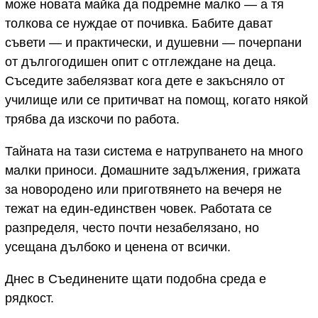
може новата майка да подремне малко — а тя
толкова се нуждае от почивка. Бабите дават
съвети — и практически, и душевни — почерпани
от дългогодишен опит с отглеждане на деца.
Съседите забелязват кога дете е закъсняло от
училище или се притичват на помощ, когато някой
трябва да изскочи по работа.
Тайната на тази система е натрупването на много
малки приноси. Домашните задължения, грижата
за новородено или приготвянето на вечеря не
тежат на един-единствен човек. Работата се
разпределя, често почти незабелязано, но
усещана дълбоко и ценена от всички.
Днес в Съединените щати подобна среда е
рядкост.