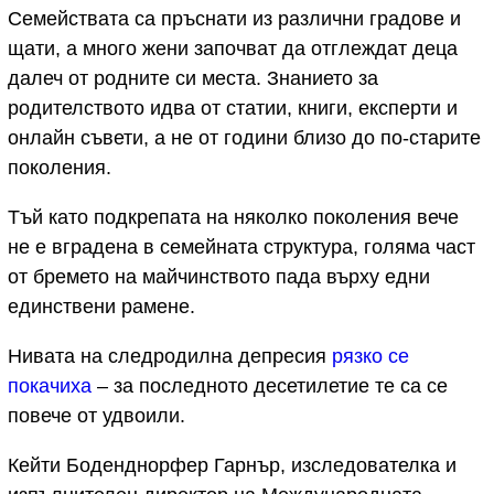
Семействата са пръснати из различни градове и
щати, а много жени започват да отглеждат деца
далеч от родните си места. Знанието за
родителството идва от статии, книги, експерти и
онлайн съвети, а не от години близо до по-старите
поколения.
Тъй като подкрепата на няколко поколения вече
не е вградена в семейната структура, голяма част
от бремето на майчинството пада върху едни
единствени рамене.
Нивата на следродилна депресия
рязко се
покачиха
– за последното десетилетие те са се
повече от удвоили.
Кейти Боденднорфер Гарнър, изследователка и