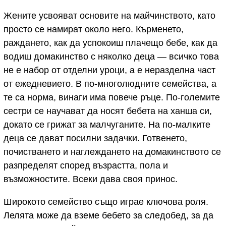
Жените усвояват основите на майчинството, като
просто се намират около него. Кърменето,
раждането, как да успокоиш плачещо бебе, как да
водиш домакинство с няколко деца — всичко това
не е набор от отделни уроци, а е неразделна част
от ежедневието. В по-многолюдните семейства, а
те са норма, винаги има повече ръце. По-големите
сестри се научават да носят бебета на ханша си,
докато се грижат за малчуганите. На по-малките
деца се дават посилни задачки. Готвенето,
почистването и наглеждането на домакинството се
разпределят според възрастта, пола и
възможностите. Всеки дава своя принос.
Широкото семейство също играе ключова роля.
Лелята може да вземе бебето за следобед, за да