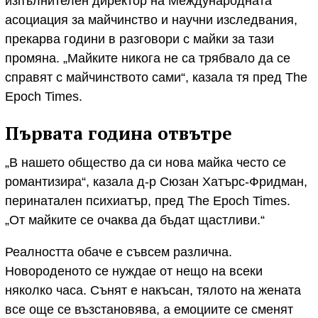
изпълнителен директор на Международната
асоциация за майчинство и научни изследвания,
прекарва години в разговори с майки за тази
промяна. „Майките никога не са трябвало да се
справят с майчинството сами“, казала тя пред The
Epoch Times.
Първата година отвътре
„В нашето общество да си нова майка често се
романтизира“, казала д-р Сюзан Хатърс-Фридман,
перинатален психиатър, пред The Epoch Times.
„От майките се очаква да бъдат щастливи.“
Реалността обаче е съвсем различна.
Новороденото се нуждае от нещо на всеки
няколко часа. Сънят е накъсан, тялото на жената
все още се възстановява, а емоциите се сменят