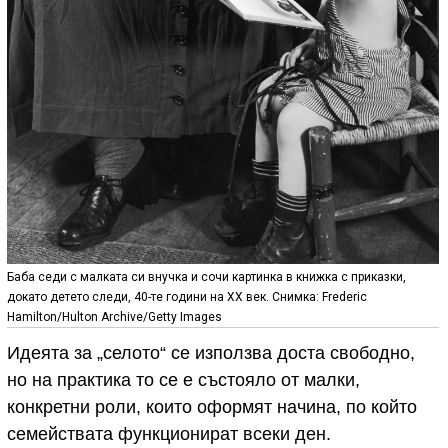
Баба седи с малката си внучка и сочи картинка в книжка с приказки,
докато детето следи, 40-те години на XX век. Снимка: Frederic
Hamilton/Hulton Archive/Getty Images
Идеята за „селото“ се използва доста свободно,
но на практика то се е състояло от малки,
конкретни роли, които оформят начина, по който
семействата функционират всеки ден.