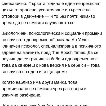
светкавично. Първата година е един непрекъснат
цикъл от хранене, успокояване и търсене на
отговори в движение — и то без почти никакво
време да се осмисли случващото се.
„Биологични, психологически и социални промени
се случват едновременно“, казала Ан Уелш,
клиничен психолог, специализирана в психичното
здраве на майките, пред The Epoch Times. Да се
научиш да се грижиш за бебе и едновременно с
това да свикнеш с нова версия на себе си – това
се случва по едно и също време.
Когато наблизо има други майки, това
преживяване се осмисля чрез разговори и
взаимно разбиране.
„Когато няма никой, който да отразява това