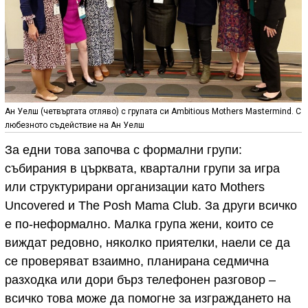
Ан Уелш (четвъртата отляво) с групата си Ambitious Mothers Mastermind. С
любезното съдействие на Ан Уелш
За едни това започва с формални групи:
събирания в църквата, квартални групи за игра
или структурирани организации като Mothers
Uncovered и The Posh Mama Club. За други всичко
е по-неформално. Малка група жени, които се
виждат редовно, няколко приятелки, наели се да
се проверяват взаимно, планирана седмична
разходка или дори бърз телефонен разговор –
всичко това може да помогне за изграждането на