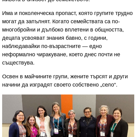
Има и поколенческа пропаст, която групите трудно
могат да запълнят. Когато семействата са по-
многобройни и дълбоко вплетени в общността,
децата усвояват знания бавно, с години,
наблюдавайки по-възрастните — едно
неформално чиракуване, което днес почти не
съществува.
Освен в майчините групи, жените търсят и други
начини да изградят своето собствено „село“.