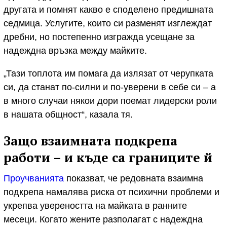
другата и помнят какво е споделено предишната
седмица. Услугите, които си разменят изглеждат
дребни, но постепенно изгражда усещане за
надеждна връзка между майките.
„Тази топлота им помага да излязат от черупката
си, да станат по-силни и по-уверени в себе си – а
в много случаи някои дори поемат лидерски роли
в нашата общност“, казала тя.
Защо взаимната подкрепа
работи – и къде са границите й
Проучванията
показват, че редовната взаимна
подкрепа намалява риска от психични проблеми и
укрепва увереността на майката в ранните
месеци. Когато жените разполагат с надеждна