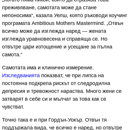
преживяване, самотата може да стане
непоносима“, казала Уелш, която ръководи коучинг
програмата Ambitious Mothers Mastermind. „Отвън
всичко може да изглежда наред — жената
изглежда уравновесена и справяща се. Но
отвътре цари изтощение и усещане за пълна
самота.“
Самотата има и клинично измерение.
Изследванията
показват, че при липса на
постоянна подкрепа рискът от следродилна
депресия и тревожност нараства. Много жени се
затварят в себе си и мълчат за това как се
чувстват.
Точно така е и при Гордън-Уокър. Отвън тя
поддържала вида, че всичко е наред, но отвътре