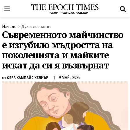
Начало
Дух и съзнание
Съвременното майчинство
е изгубило мъдростта на
поколенията и майките
искат да си я възвърнат
от
9 МАЙ , 2026
СЕРА КАМПАЙС ХЕЛИЪР