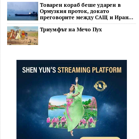
Товарен кораб беше ударен в
Ормузкия проток, докато
преговорите между САЩ и Иран
останаха в безизходица
Триумфът на Мечо Пух