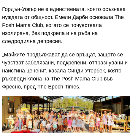
Гордън-Уокър не е единствената, която осъзнава
нуждата от общност. Емели Дарби основала The
Posh Mama Club, когато се почувствала
изолирана, без подкрепа и на ръба на
следродилна депресия.
„Майките продължават да се връщат, защото се
чувстват забелязани, подкрепени, отпразнувани и
наистина ценени“, казала Синди Утербек, която
ръководи клона на The Posh Mama Club във
Фресно, пред The Epoch Times.