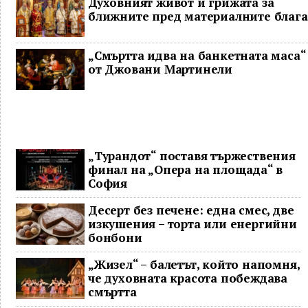
Духовният живот и грижата за
ближните пред материалните блага
„Смъртта идва на банкетната маса“
от Джовани Мартинели
„Турандот“ поставя тържествения
финал на „Опера на площада“ в
София
Десерт без печене: една смес, две
изкушения – торта или енергийни
бонбони
„Жизел“ – балетът, който напомня,
че духовната красота побеждава
смъртта