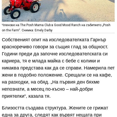
Членове на The Posh Mama Club в Good Mood Ranch на събитието „Posh
on the Farm“. Снимка: Emely Darby
Собственият опит на изследователката Гарнър
красноречиво говори за същия глад за общност.
Години преди да започне изследователската си
кариера, тя е млада майка с бебе с колики и
никаква представа как да се справи. Намерила пет
жени в подобно положение. Срещали се на кафе,
на разходки, на обяд. „На първия ден бяхме
непознати, а месец по-късно – най-добри
приятелки“, казала тя.
Близостта създава структура. Жените се грижат
една за друга, следят как вървят нещата при