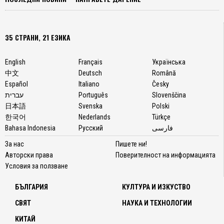
35 СТРАНИ, 21 ЕЗИКА
English
Français
Українська
中文
Deutsch
Română
Español
Italiano
Česky
עברית
Português
Slovenščina
日本語
Svenska
Polski
한국어
Nederlands
Türkçe
Bahasa Indonesia
Русский
فارسی
За нас
Пишете ни!
Авторски права
Поверителност на информацията
Условия за ползване
БЪЛГАРИЯ
КУЛТУРА И ИЗКУСТВО
СВЯТ
НАУКА И ТЕХНОЛОГИИ
КИТАЙ