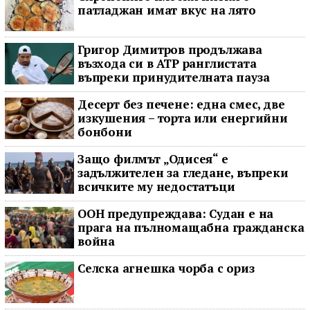
патладжан имат вкус на лято
Григор Димитров продължава
възхода си в ATP ранглистата
въпреки принудителната пауза
Десерт без печене: една смес, две
изкушения – торта или енергийни
бонбони
Защо филмът „Одисея“ е
задължителен за гледане, въпреки
всичките му недостатъци
ООН предупреждава: Судан е на
прага на пълномащабна гражданска
война
Селска агнешка чорба с ориз