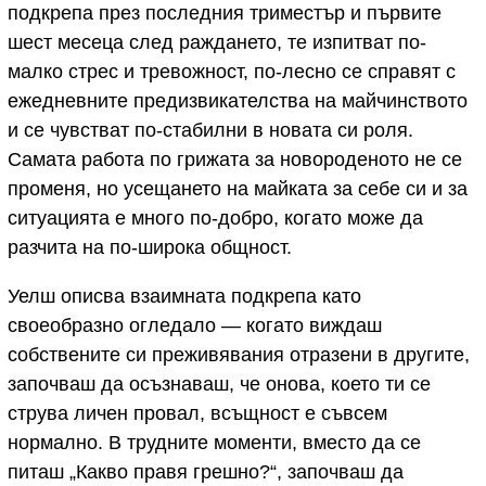
подкрепа през последния триместър и първите
шест месеца след раждането, те изпитват по-
малко стрес и тревожност, по-лесно се справят с
ежедневните предизвикателства на майчинството
и се чувстват по-стабилни в новата си роля.
Самата работа по грижата за новороденото не се
променя, но усещането на майката за себе си и за
ситуацията е много по-добро, когато може да
разчита на по-широка общност.
Уелш описва взаимната подкрепа като
своеобразно огледало — когато виждаш
собствените си преживявания отразени в другите,
започваш да осъзнаваш, че онова, което ти се
струва личен провал, всъщност е съвсем
нормално. В трудните моменти, вместо да се
питаш „Какво правя грешно?“, започваш да