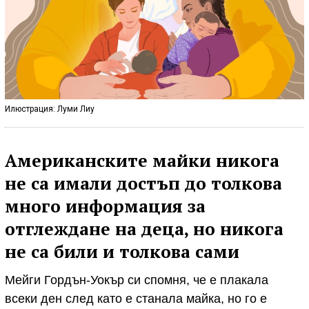
Илюстрация: Луми Лиу
Американските майки никога
не са имали достъп до толкова
много информация за
отглеждане на деца, но никога
не са били и толкова сами
Мейги Гордън-Уокър си спомня, че е плакала
всеки ден след като е станала майка, но го е