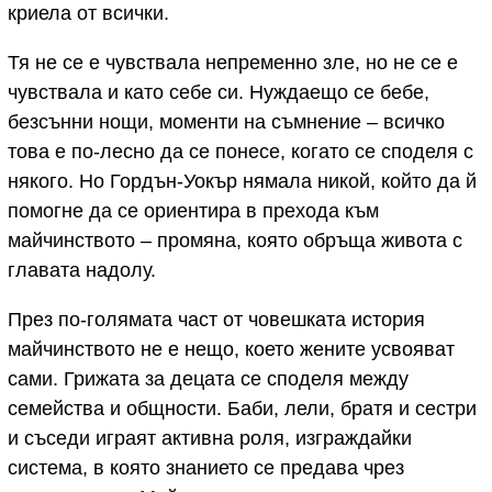
криела от всички.
Тя не се е чувствала непременно зле, но не се е
чувствала и като себе си. Нуждаещо се бебе,
безсънни нощи, моменти на съмнение – всичко
това е по-лесно да се понесе, когато се споделя с
някого. Но Гордън-Уокър нямала никой, който да й
помогне да се ориентира в прехода към
майчинството – промяна, която обръща живота с
главата надолу.
През по-голямата част от човешката история
майчинството не е нещо, което жените усвояват
сами. Грижата за децата се споделя между
семейства и общности. Баби, лели, братя и сестри
и съседи играят активна роля, изграждайки
система, в която знанието се предава чрез