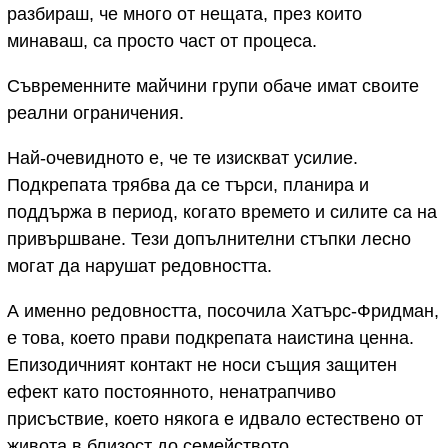
разбираш, че много от нещата, през които
минаваш, са просто част от процеса.
Съвременните майчини групи обаче имат своите
реални ограничения.
Най-очевидното е, че те изискват усилие.
Подкрепата трябва да се търси, планира и
поддържа в период, когато времето и силите са на
привършване. Тези допълнителни стъпки лесно
могат да нарушат редовността.
А именно редовността, посочила Хатърс-Фридман,
е това, което прави подкрепата наистина ценна.
Епизодичният контакт не носи същия защитен
ефект като постоянното, ненатрапчиво
присъствие, което някога е идвало естествено от
живота в близост до семейството.