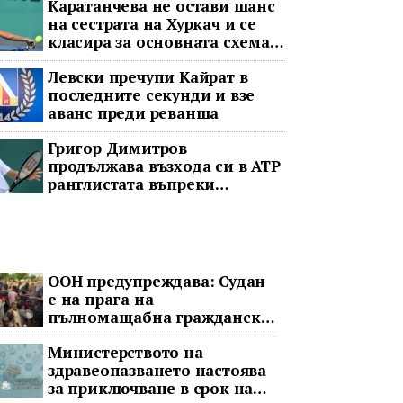
Каратанчева не остави шанс
на сестрата на Хуркач и се
класира за основната схема
във Варшава
Левски пречупи Кайрат в
последните секунди и взе
аванс преди реванша
Григор Димитров
продължава възхода си в ATP
ранглистата въпреки
принудителната пауза
ООН предупреждава: Судан
е на прага на
пълномащабна гражданска
война
Министерството на
здравеопазването настоява
за приключване в срок на