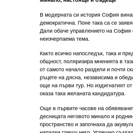
Минало, настояще и бъдеще
В модерната си история София винаги
демократична. Поне така са се зая
Дали обаче управлението на София 
неизчерпаема тема.
Както всичко напоследък, така и пр
общност, поляризира мненията в таз
от самото начало раздели и почти с
ръцете на дясна, независима и обед
още на първи тур. Но издигнатият о
оказа така желаната кандидатура.
Още в първите часове на обявяванет
десницата неговото минало и роднин
пространство и започнаха да акумул
нападки срещу него. Успешно създад