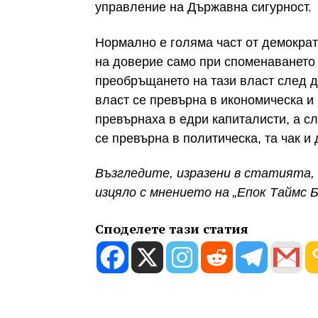
управление на Държавна сигурност.
Нормално е голяма част от демокра
на доверие само при споменаването 
преобръщането на тази власт след д
власт се превърна в икономическа и
превърнаха в едри капиталисти, а с
се превърна в политическа, та чак и
Възгледите, изразени в статията, 
изцяло с мнението на „Епок Таймс Б
Споделете тази статия