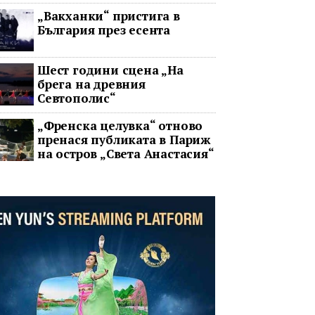
два ключови строителни
„Вакханки“ пристига в
проекта
България през есента
Шест години сцена „На
брега на древния
Севтополис“
„Френска целувка“ отново
пренася публиката в Париж
на остров „Света Анастасия“