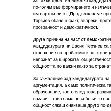
за такъв дебат на няколко кандидата
по-голям във формирането и излъчва
им партньори от „Продължаваме про
Терзиев обаче е факт, въпреки прет
прозрачност и демократичност.
Друга причина на част от демократич
кандидатурата на Васил Терзиев са 
отношение на проблемите на столицат
непознат за широката общественост,
общността по важни както за странат
За съжаление зад кандидатурата на
аргументация, а само политическа т
образование, което след това разви
пазари – това само по себе си го п
общност сякаш очакваше друго по-де