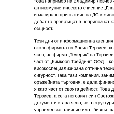
това например на Владимир Левчев 
антикомунистическото списание „Гла
и масирано присъствие на ДС в живо
дебат го превръщат в неприпознат к
общност.
Тези дни от информационна агенци
около фирмата на Васил Терзиев, ко
ясно, че фирма „Телерик” на Терзиев 
част от „Кимкооп Трейдинг” ООД – к
високоспециализирана оптична техн
сигурност. Така тази компания, зани
оръжейната търговия, е дала финанс
я като част от своята дейност. Това
Терзиев, а сега неговият син Светоз
документи става ясно, че в структур
управленско влияние имат бивши ща