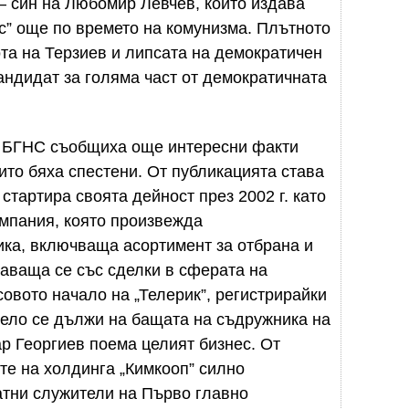
– син на Любомир Левчев, който издава
с” още по времето на комунизма. Плътното
та на Терзиев и липсата на демократичен
андидат за голяма част от демократичната
я БГНС съобщиха още интересни факти
ито бяха спестени. От публикацията става
стартира своята дейност през 2002 г. като
омпания, която произвежда
ика, включваща асортимент за отбрана и
маваща се със сделки в сферата на
овото начало на „Телерик”, регистрирайки
 дело се дължи на бащата на съдружника на
ар Георгиев поема целият бизнес. От
ите на холдинга „Кимкооп” силно
тни служители на Първо главно