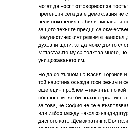
могат да носят отговорност за постъ
претенции сега да е демокрация не с
цели поколения са били лишавани от
защото техните предци са окачествен
Комунистическият режим е нанесъл 
духовни щети, за да може дълго след
Метастазите му са толкова много, че
унищожаването им.
Но да се върнем на Васил Терзиев и
той наистина осъжда този режим и се
още един проблем – начинът, по койт
общност, може би по-консервативнат
за това, че София не се е възползва
или избор между няколко кандидатур
дясното като „Демократична Българ