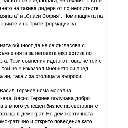
, защото се предполага, че техният опит е
нето на такива лидери от по-неопитните
мяната” и „Спаси София“. Номинацията на
енциите и на трите формации за
ната общност да не се съгласява с
съмненията за неговата експертиза по
а. Тези съмнения идват от това, че той е
 той не е изказвал мнението си пред
а ни, така и за столицата въпроси.
 Васил Терзиев няма морална
акава. Васил Терзиев получава добро
ва в много успешен бизнес на световните
ревръща в демократ. Но демократичната
мократично и открито поведение като