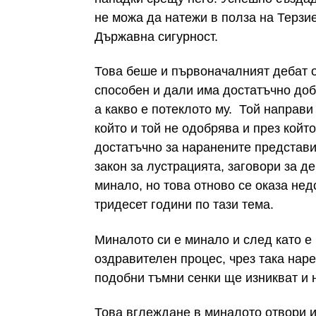
не можа да натежи в полза на Терзие
Държавна сигурност.
Това беше и първоначалният дебат о
способен и дали има достатъчно доб
а какво е потеклото му. Той направи
който и той не одобрява и през който
достатъчно за наранените представи
закон за лустрацията, заговори за д
минало, но това отново се оказа не
тридесет години по тази тема.
Миналото си е минало и след като е
оздравителен процес, чрез така нар
подобни тъмни сенки ще изникват и 
Това вглеждане в миналото отвори и