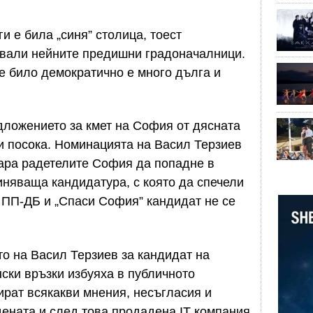
 е била „синя” столица, тоест
вявали нейните предишни градоначалници.
е било демократично е много дълга и
едложението за кмет на София от дясната
и посока. Номинацията на Васил Терзиев
кара радетелите София да попадне в
иняваща кандидатура, с която да спечели
т ПП-ДБ и „Спаси София” кандидат не се
о на Васил Терзиев за кандидат на
ски връзки избуяха в публичното
ират всякакви мнения, несъгласия и
ената и след това продадена IT компания