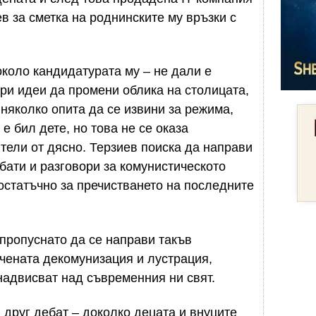
в за сметка на роднинските му връзки с
коло кандидатурата му – не дали е
ри идеи да промени облика на столицата,
 няколко опита да се извини за режима,
 е бил дете, но това не се оказа
тели от дясно. Терзиев поиска да направи
ебати и разговори за комунистическото
достатъчно за пречистването на последните
 пропуснато да се направи такъв
ечената декомунизация и лустрация,
надвисват над съвременния ни свят.
 друг дебат – доколко децата и внуците