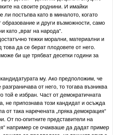
пките на своите роднини. И имайки
е ли постъпва като в миналото, когато
 образование и други възможности, само
и като „враг на народа”.
достатъчно тежки морални, материални и
 това да се берат плодовете от него.
 може би ще трябват десетки години за
 кандидатурата му. Ако предположим, че
 разграничава от него, то тогава възниква
о той е избран. Част от демократичната
а, не припознава този кандидат и осъжда
ла от така наречената „пряка демокрация”
и. От по-опитните представители на
ия” например се очакваше да дадат пример