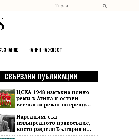
СЪЗНАНИЕ
НАЧИН НА ЖИВОТ
СВЪРЗАНИ ПУБЛИКАЦИИ
ЦСКА 1948 измъкна ценно
реми в Атина и остави
всичко за реванша срещу
Панатинайкос
Народният съд –
извънредното правосъдие,
което разделя България и
днес