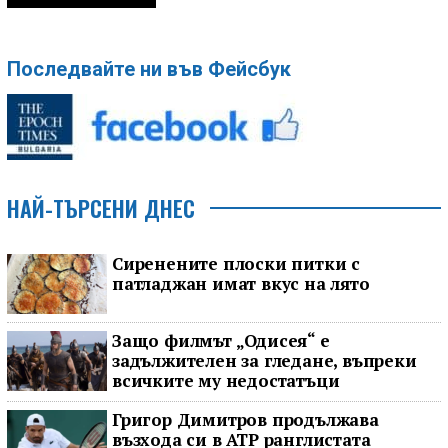
Последвайте ни във Фейсбук
НАЙ-ТЪРСЕНИ ДНЕС
Сиренените плоски питки с
патладжан имат вкус на лято
Защо филмът „Одисея“ е
задължителен за гледане, въпреки
всичките му недостатъци
Григор Димитров продължава
възхода си в ATP ранглистата