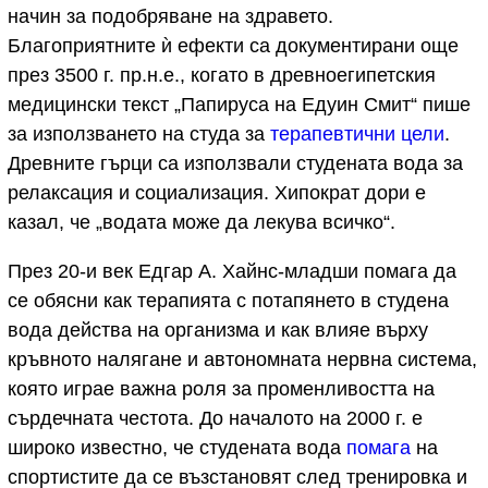
начин за подобряване на здравето.
Благоприятните ѝ ефекти са документирани още
през 3500 г. пр.н.е., когато в древноегипетския
медицински текст „Папируса на Едуин Смит“ пише
за използването на студа за
терапевтични цели
.
Древните гърци са използвали студената вода за
релаксация и социализация. Хипократ дори е
казал, че „водата може да лекува всичко“.
През 20-и век Едгар А. Хайнс-младши помага да
се обясни как терапията с потапянето в студена
вода действа на организма и как влияе върху
кръвното налягане и автономната нервна система,
която играе важна роля за променливостта на
сърдечната честота. До началото на 2000 г. е
широко известно, че студената вода
помага
на
спортистите да се възстановят след тренировка и