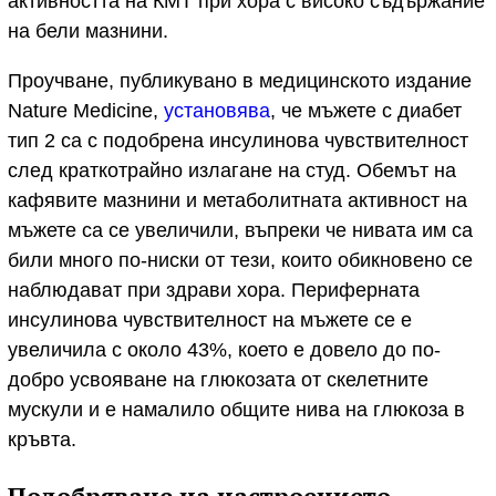
активността на КМТ при хора с високо съдържание
на бели мазнини.
Проучване, публикувано в медицинското издание
Nature Medicine,
установява
, че мъжете с диабет
тип 2 са с подобрена инсулинова чувствителност
след краткотрайно излагане на студ. Обемът на
кафявите мазнини и метаболитната активност на
мъжете са се увеличили, въпреки че нивата им са
били много по-ниски от тези, които обикновено се
наблюдават при здрави хора. Периферната
инсулинова чувствителност на мъжете се е
увеличила с около 43%, което е довело до по-
добро усвояване на глюкозата от скелетните
мускули и е намалило общите нива на глюкоза в
кръвта.
Подобряване на настроението