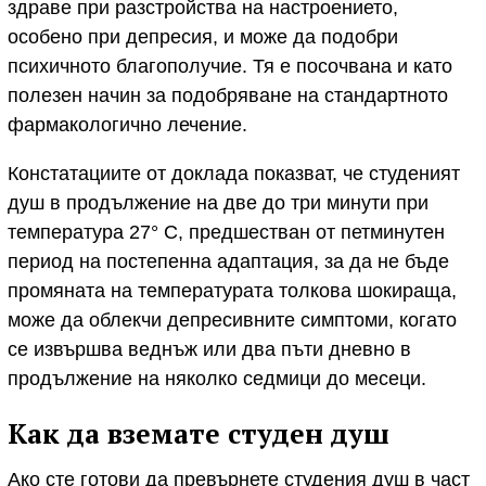
здраве при разстройства на настроението,
особено при депресия, и може да подобри
психичното благополучие. Тя е посочвана и като
полезен начин за подобряване на стандартното
фармакологично лечение.
Констатациите от доклада показват, че студеният
душ в продължение на две до три минути при
температура 27° С, предшестван от петминутен
период на постепенна адаптация, за да не бъде
промяната на температурата толкова шокираща,
може да облекчи депресивните симптоми, когато
се извършва веднъж или два пъти дневно в
продължение на няколко седмици до месеци.
Как да вземате студен душ
Ако сте готови да превърнете студения душ в част