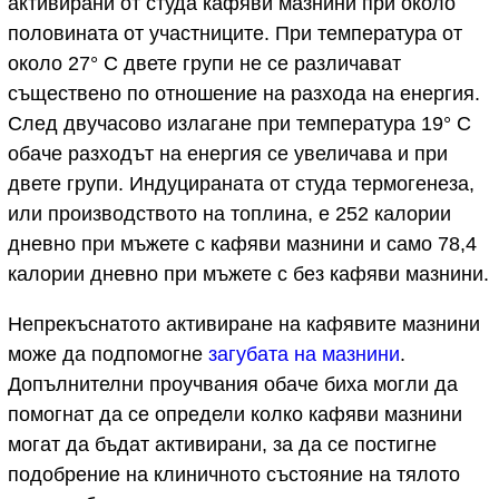
активирани от студа кафяви мазнини при около
половината от участниците. При температура от
около 27° С двете групи не се различават
съществено по отношение на разхода на енергия.
След двучасово излагане при температура 19° C
обаче разходът на енергия се увеличава и при
двете групи. Индуцираната от студа термогенеза,
или производството на топлина, е 252 калории
дневно при мъжете с кафяви мазнини и само 78,4
калории дневно при мъжете с без кафяви мазнини.
Непрекъснатото активиране на кафявите мазнини
може да подпомогне
загубата на мазнини
.
Допълнителни проучвания обаче биха могли да
помогнат да се определи колко кафяви мазнини
могат да бъдат активирани, за да се постигне
подобрение на клиничното състояние на тялото