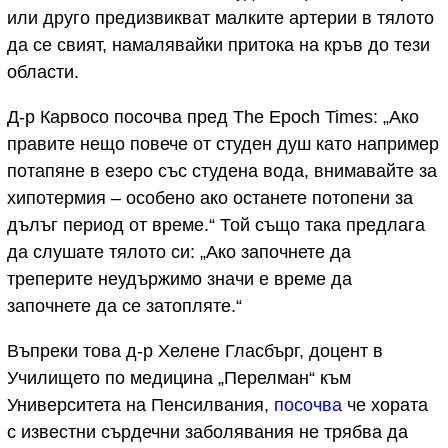
или друго предизвикват малките артерии в тялото
да се свият, намалявайки притока на кръв до тези
области.
Д-р Карвосо посочва пред The Epoch Times: „Ако
правите нещо повече от студен душ като например
потапяне в езеро със студена вода, внимавайте за
хипотермия – особено ако останете потопени за
дълъг период от време.“ Той също така предлага
да слушате тялото си: „Ако започнете да
треперите неудържимо значи е време да
започнете да се затопляте.“
Въпреки това д-р Хелене Гласбърг, доцент в
Училището по медицина „Перелман“ към
Университета на Пенсилвания,
посочва
че хората
с известни сърдечни заболявания не трябва да