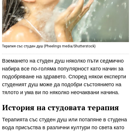
Терапия със студен душ (Pheelings media/Shutterstock)
Вземането на студен душ няколко пъти седмично
набира все по-голяма популярност като начин за
подобряване на здравето. Според някои експерти
студеният душ може да подобри състоянието на
тялото и ума ви по няколко неочаквани начина.
История на студовата терапия
Терапията със студен душ или потапяне в студена
вода присъства в различни култури по света като