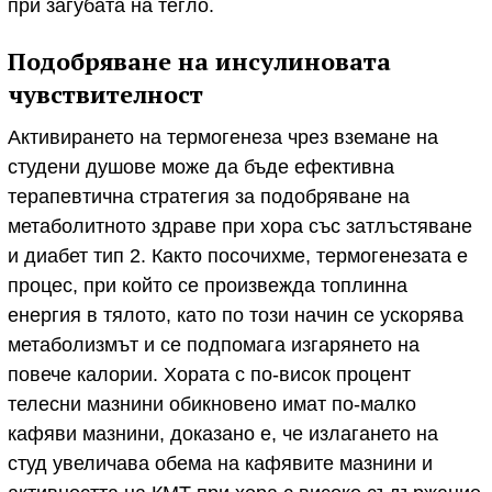
при загубата на тегло.
Подобряване на инсулиновата
чувствителност
Активирането на термогенеза чрез вземане на
студени душове може да бъде ефективна
терапевтична стратегия за подобряване на
метаболитното здраве при хора със затлъстяване
и диабет тип 2. Както посочихме, термогенезата е
процес, при който се произвежда топлинна
енергия в тялото, като по този начин се ускорява
метаболизмът и се подпомага изгарянето на
повече калории. Хората с по-висок процент
телесни мазнини обикновено имат по-малко
кафяви мазнини, доказано е, че излагането на
студ увеличава обема на кафявите мазнини и