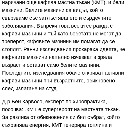
наричани още кафява мастна тъкан (КМТ), и бели
мазнини. Белите мазнини са видът, който
свързваме със затлъстяването и сърдечните
заболявания. Въпреки това всеки се ражда с
кафяви мазнини и тъй като бебетата не могат да
треперят, кафявите мазнини им помагат да се
стоплят. Ранни изследвания прокараха идеята, че
кафявите мазнини напълно изчезват в зряла
възраст и остават само белите мазнини.
Последните изследвания обаче откриват активни
кафяви мазнини при възрастните, обикновено
след излагане на студ.
Д-р Бен Карвосо, експерт по хиропрактика,
посочва: „КМТ е супергероят на мастната тъкан.
За разлика от обикновения си бял събрат, който
съхранява енергия, КМТ генерира топлина и