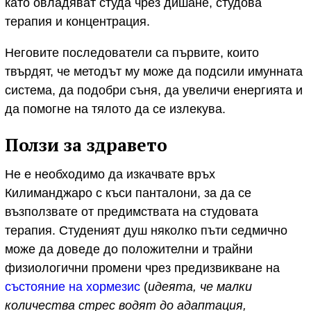
като овладяват студа чрез дишане, студова
терапия и концентрация.
Неговите последователи са първите, които
твърдят, че методът му може да подсили имунната
система, да подобри съня, да увеличи енергията и
да помогне на тялото да се излекува.
Ползи за здравето
Не е необходимо да изкачвате връх
Килиманджаро с къси панталони, за да се
възползвате от предимствата на студовата
терапия. Студеният душ няколко пъти седмично
може да доведе до положителни и трайни
физиологични промени чрез предизвикване на
състояние на хормезис
(
идеята, че малки
количества стрес водят до адаптация,