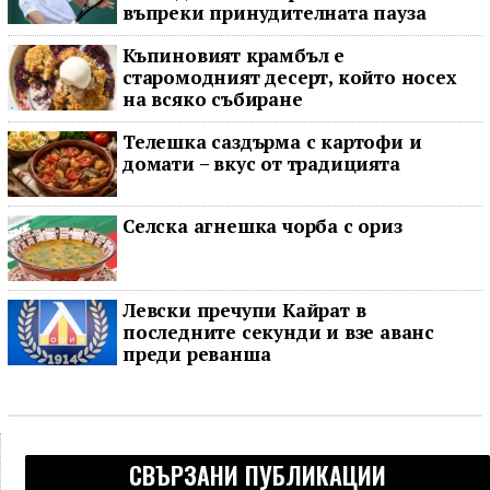
въпреки принудителната пауза
Къпиновият крамбъл е
старомодният десерт, който носех
на всяко събиране
Телешка саздърма с картофи и
домати – вкус от традицията
Селска агнешка чорба с ориз
Левски пречупи Кайрат в
последните секунди и взе аванс
преди реванша
СВЪРЗАНИ ПУБЛИКАЦИИ