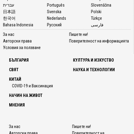
עברית
Português
Slovenščina
日本語
Svenska
Polski
한국어
Nederlands
Türkçe
Bahasa Indonesia
Русский
فارسی
За нас
Пишете ни!
Авторски права
Поверителност на информацията
Условия за ползване
БЪЛГАРИЯ
КУЛТУРА И ИЗКУСТВО
СВЯТ
НАУКА И ТЕХНОЛОГИИ
КИТАЙ
COVID-19 и Ваксинация
НАЧИН НА ЖИВОТ
МНЕНИЯ
За нас
Пишете ни!
Авторски права
Поверителност на