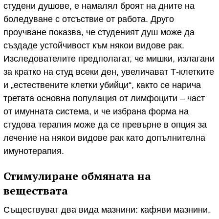
студени душове, е намалял броят на дните на
боледуване с отсъствие от работа. Друго
проучване показва, че студеният душ може да
създаде устойчивост към някои видове рак.
Изследователите предполагат, че мишки, излагани
за кратко на студ всеки ден, увеличават Т-клетките
и „естествените клетки убийци“, както се нарича
третата основна популация от лимфоцити – част
от имунната система, и че избрана форма на
студова терапия може да се превърне в опция за
лечение на някои видове рак като допълнителна
имунотерапия.
Стимулиране обмяната на
веществата
Съществуват два вида мазнини: кафяви мазнини,