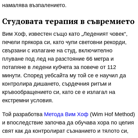
намалява възпалението.
Студовата терапия в съвремието
Вим Хоф, известен също като „Леденият човек“,
печели прякора си, като чупи световни рекорди,
свързани с излагане на студ, включително
плуване под лед на разстояние 66 метра и
потапяне в ледени кубчета за повече от 112
минути. Според уебсайта му той се е научил да
контролира дишането, сърдечния ритъм и
кръвообращението си, като се е излагал на
екстремни условия.
Той разработва
Метода Вим Хоф
(Wim Hof Method)
и впоследствие започва да обучава хора по целия
свят как да контролират съзнанието и тялото си,