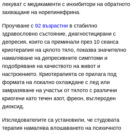
лекуват с медикаменти с инхибитори на обратното
захващане на норепинефрина.
Проучване с
92 възрастни
в стабилно
здравословно състояние, диагностицирани с
депресия, които са преминали през 10 сеанса
криотерапия на цялото тяло, показва значително
намаляване на депресивните симптоми и
подобряване на качеството на живот и
настроението. Криотерапията се прилага под
формата на локално охлаждане с лед или
замразяване на участък от тялото с различни
криогени като течен азот, фреон, въглероден
диоксид.
Изследователите са установили, че студовата
терапия намалява влошаването на психичното