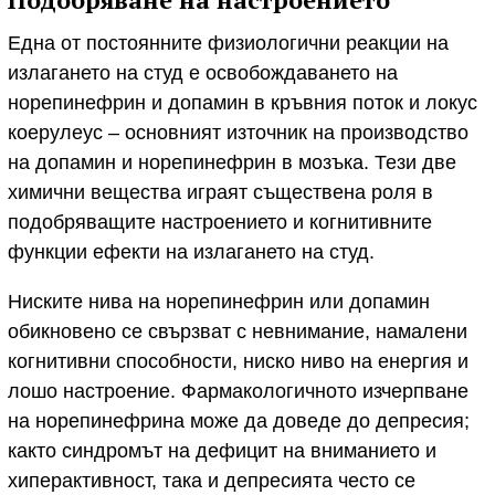
Една от постоянните физиологични реакции на
излагането на студ е освобождаването на
норепинефрин и допамин в кръвния поток и локус
коерулеус – основният източник на производство
на допамин и норепинефрин в мозъка. Тези две
химични вещества играят съществена роля в
подобряващите настроението и когнитивните
функции ефекти на излагането на студ.
Ниските нива на норепинефрин или допамин
обикновено се свързват с невнимание, намалени
когнитивни способности, ниско ниво на енергия и
лошо настроение. Фармакологичното изчерпване
на норепинефрина може да доведе до депресия;
както синдромът на дефицит на вниманието и
хиперактивност, така и депресията често се