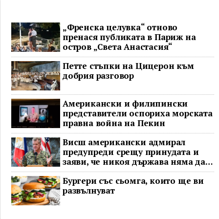
„Френска целувка“ отново
пренася публиката в Париж на
остров „Света Анастасия“
Петте стъпки на Цицерон към
добрия разговор
Американски и филипински
представители оспориха морската
правна война на Пекин
Висш американски адмирал
предупреди срещу принудата и
заяви, че никоя държава няма да
доминира в Индо-Тихоокеанския
Бургери със сьомга, които ще ви
регион
развълнуват