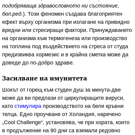
подобряваща здравословното ни състояние
,
бел.ред.
). Този феномен създава благоприятен
ефект върху организма при излагане на привидно
вредни или стресиращи фактори. Принуждаването
на организма към термогенеза или производство
на топлина под въздействието на стреса от студа
предизвиква хормезис и в крайна сметка може да
доведе до по-добро здраве.
Засилване на имунитета
Шокът от горещ към студен душ за минута-две
може да ви предпази от циркулиращите вируси,
като
стимулира
производството на бели кръвни
телца. Едно проучване от Холандия, наречено
„Cool Challenge“, установява, че при хората, които
в продължение на 90 дни са вземали редовно