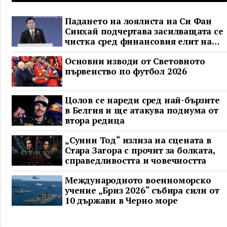
Падането на лоялиста на Си Фан
Синхай подчертава засилващата се
чистка сред финансовия елит на
Китай
Основни изводи от Световното
първенство по футбол 2026
Цолов се нареди сред най-бързите
в Белгия и ще атакува подиума от
втора редица
„Суини Тод“ излиза на сцената в
Стара Загора с прочит за болката,
справедливостта и човечността
Международното военноморско
учение „Бриз 2026“ събира сили от
10 държави в Черно море