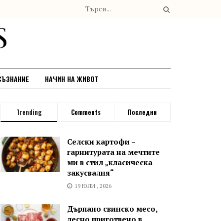
СЪЗНАНИЕ
НАЧИН НА ЖИВОТ
Trending
Comments
Последни
Селски картофи –
гарнитурата на мечтите
ми в стил „класическа
закусвалня“
19 ЮЛИ , 2026
Дърпано свинско месо,
лесно приготвено в