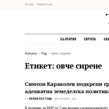
За нас
Пишете ни!
БЪЛГАРИЯ
ЕВРОПА
СА
Начало
Tag
овче сирене
Етикет:
овче сирене
Симеон Караколев подкрепи г
адекватна земеделска политика
от
ЛИЛИЯ КОСТОВА
9 ЯНУАРИ , 2026
В интервю за БНР от 7-ми януари съпредседателят