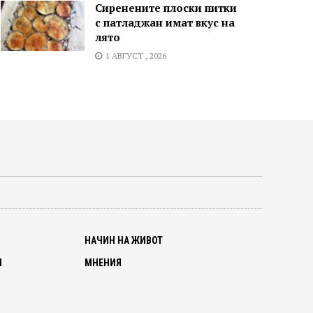
Сиренените плоски питки
с патладжан имат вкус на
лято
1 АВГУСТ , 2026
О
НАЧИН НА ЖИВОТ
И
МНЕНИЯ