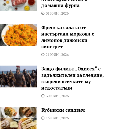
домашна фурна
31 ЮЛИ , 2026
Френска салата от
настъргани моркови с
лимонов дижонски
винегрет
21 ЮЛИ , 2026
Защо филмът „Одисея“ е
задължителен за гледане,
въпреки всичките му
недостатъци
30 ЮЛИ , 2026
Кубински сандвич
15 ЮЛИ , 2026