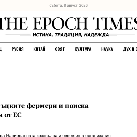
събота, 8 август, 2026
Щ
РУСИЯ
КИТАЙ
СВЯТ
КУЛТУРА
НАУКА
ДУХ И 
ръцките фермери и поиска
 от ЕС
 на Националната козевъдна и овцевъдна организация