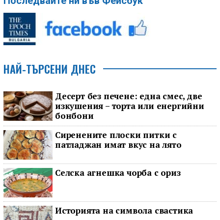
Последвайте ни във Фейсбук
НАЙ-ТЪРСЕНИ ДНЕС
Десерт без печене: една смес, две
изкушения – торта или енергийни
бонбони
Сиренените плоски питки с
патладжан имат вкус на лято
Селска агнешка чорба с ориз
Историята на символа свастика