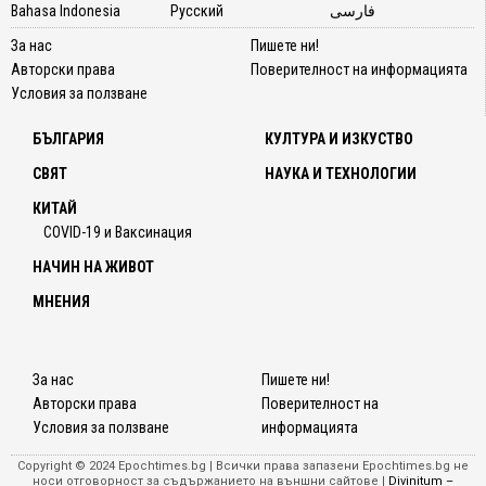
Bahasa Indonesia
Русский
فارسی
За нас
Пишете ни!
Авторски права
Поверителност на информацията
Условия за ползване
БЪЛГАРИЯ
КУЛТУРА И ИЗКУСТВО
СВЯТ
НАУКА И ТЕХНОЛОГИИ
КИТАЙ
COVID-19 и Ваксинация
НАЧИН НА ЖИВОТ
МНЕНИЯ
За нас
Пишете ни!
Авторски права
Поверителност на
Условия за ползване
информацията
Copyright © 2024 Epochtimes.bg | Всички права запазени Epochtimes.bg не
носи отговорност за съдържанието на външни сайтове |
Divinitum –