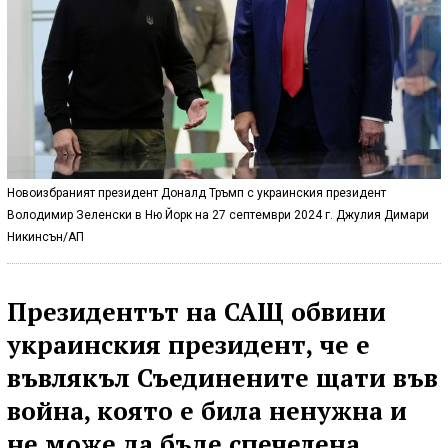
Новоизбраният президент Доналд Тръмп с украинския президент
Володимир Зеленски в Ню Йорк на 27 септември 2024 г. Джулия Димари
Никинсън/АП
Президентът на САЩ обвини
украинския президент, че е
въвлякъл Съединените щати във
война, която е била ненужна и
не може да бъде спечелена