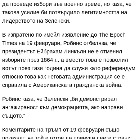
да проведе избори във военно време, но каза, че
такова усилие би потвърдило легитимността на
лидерството на Зеленски.
В изпратено по имейл изявление до The Epoch
Times на 19 февруари, Робинс отбеляза, че
президентът Ейбрахам Линкълн не е отменил
изборите през 1864 г., а вместо това е позволил
вотът през тази година да служи като референдум
относно това как неговата администрация се е
справила с Американската гражданска война.
Робинс каза, че Зеленски „би демонстрирал
ангажираност към демокрацията, ако направи
същото.“
Коментарите на Тръмп от 19 февруари също
показват, че той е готов да принуди двете страни