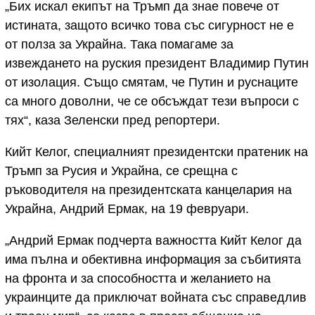
„Бих искал екипът на Тръмп да знае повече от
истината, защото всичко това със сигурност не е
от полза за Украйна. Така помагаме за
извеждането на руския президент Владимир Путин
от изолация. Също смятам, че Путин и руснаците
са много доволни, че се обсъждат тези въпроси с
тях“, каза Зеленски пред репортери.
Кийт Келог, специалният президентски пратеник на
Тръмп за Русия и Украйна, се срещна с
ръководителя на президентската канцелария на
Украйна, Андрий Ермак, на 19 февруари.
„Андрий Ермак подчерта важността Кийт Келог да
има пълна и обективна информация за събитията
на фронта и за способността и желанието на
украинците да приключат войната със справедлив