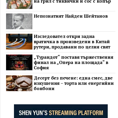
на грил с тиквички и сос с копър
Непознатият Найден Шейтанов
Изследовател откри задна
вратичка в произведени в Китай
рутери, продавани по целия свят
„Турандот“ поставя тържествения
финал на „Опера на площада“ в
София
Десерт без печене: една смес, две
изкушения – торта или енергийни
бонбони