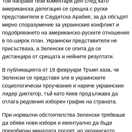
Той направи тези коментари ден след като
американска делегация се срещна с руски
представители в Саудитска Арабия, за да обсъдят
мирно споразумение за украинския конфликт и
подобряването на американско-руските отношения
в по-широк план. Украински представители не
присъстваха, а Зеленски се опита да се
дистанцира от срещата и нейните резултати.
В публикацията от 19 февруари Тръмп каза, че
Зеленски се представя зле в украинските
социологически проучвания и нарече украинския
лидер диктатор, тъй като Киев продължава да
отлага редовния изборен график на страната.
При нормални обстоятелства Зеленски трябваше
да обяви нови избори и евентуално да бъде
преизбиран миналата пролет, но украинското