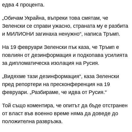
едва 4 процента.
„Обичам Украйна, въпреки това смятам, че
Зеленски се справи ужасно, страната му е разбита
и МИЛИОНИ загинаха ненужно“, написа Тръмп.
На 19 февруари Зеленски пък каза, че Тръмп е
повлиян от дезинформация и подкопава усилията
за дипломатическа изолация на Русия.
„Видяхме тази дезинформация“, каза Зеленски
пред репортери на пресконференция на 19
февруари. „Разбираме, че идва от Русия.“
Той също коментира, че опитът да бъде отстранен
от власт във военно време няма да доведе до
положителна развръзка.