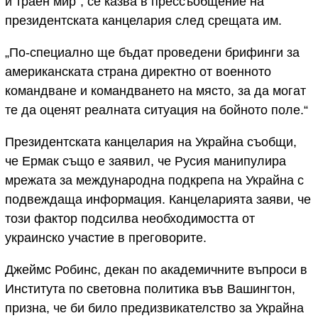
и траен мир“, се казва в прессъобщение на
президентската канцелария след срещата им.
„По-специално ще бъдат проведени брифинги за
американската страна директно от военното
командване и командването на място, за да могат
те да оценят реалната ситуация на бойното поле.“
Президентската канцелария на Украйна съобщи,
че Ермак също е заявил, че Русия манипулира
мрежата за международна подкрепа на Украйна с
подвеждаща информация. Канцеларията заяви, че
този фактор подсилва необходимостта от
украинско участие в преговорите.
Джеймс Робинс, декан по академичните въпроси в
Института по световна политика във Вашингтон,
призна, че би било предизвикателство за Украйна