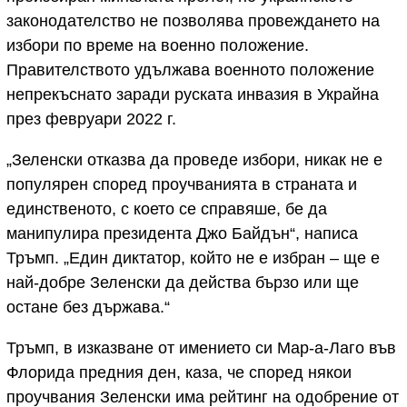
законодателство не позволява провеждането на
избори по време на военно положение.
Правителството удължава военното положение
непрекъснато заради руската инвазия в Украйна
през февруари 2022 г.
„Зеленски отказва да проведе избори, никак не е
популярен според проучванията в страната и
единственото, с което се справяше, бе да
манипулира президента Джо Байдън“, написа
Тръмп. „Един диктатор, който не е избран – ще е
най-добре Зеленски да действа бързо или ще
остане без държава.“
Тръмп, в изказване от имението си Мар-а-Лаго във
Флорида предния ден, каза, че според някои
проучвания Зеленски има рейтинг на одобрение от