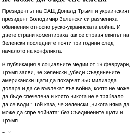
Президентът на САЩ Доналд Тръмп и украинският
президент Володимир Зеленски си размениха
обвинения относно руско-украинската война. И
двете страни коментираха как се справя екипът на
Зеленски последните почти три години след
началото на конфликта.
В публикация в социалните медии от 19 февруари,
Тръмп заяви, че Зеленски „убеди Съединените
американски щати да похарчат 350 милиарда
долара и да се въвлекат във война, която не може
да бъде спечелена и която никога не е трябвало
да се води.“ Той каза, че Зеленски „никога няма да
може да спре войната“ без Съединените щати и
Тръмп.