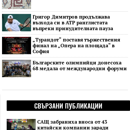
Григор Димитров продължава
възхода си в ATP ранглистата
въпреки принудителната пауза
„Турандот“ поставя тържествения
финал на „Опера на площада“ в
София
Българските олимпийци донесоха
68 медала от международни форуми
СВЪРЗАНИ ПУБЛИКАЦИИ
САЩ забраниха вноса от 43
китайски компании заради