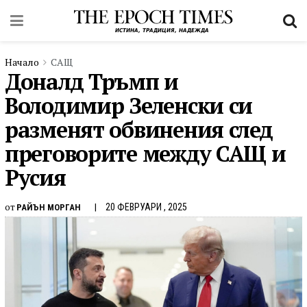
Начало
САЩ
Доналд Тръмп и
Володимир Зеленски си
разменят обвинения след
преговорите между САЩ и
Русия
от
20 ФЕВРУАРИ , 2025
РАЙЪН МОРГАН