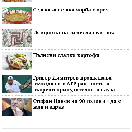
Селска агнешка чорба с ориз
Историята на символа свастика
Пълнени сладки картофи
Григор Димитров продължава
възхода си в ATP ранглистата
въпреки принудителната пауза
Стефан Цанев на 90 години – да е
жив и здрав!