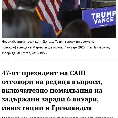
Новоизбраният президент Доналд Тръмп говори по време на
пресконференция в Мар-а-Лаго, вторник, 7 януари 2024 г., в Палм Бийч,
Флорида. AP Photo/Ивън Вучи
47-ят президент на САЩ
отговори на редица въпроси,
включително помилвания на
задържани заради 6 януари,
инвестиции и Гренландия