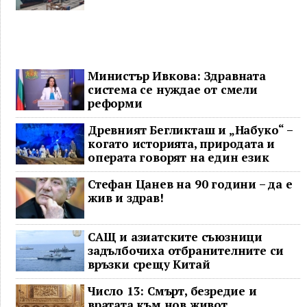
Министър Ивкова: Здравната
система се нуждае от смели
реформи
Древният Бегликташ и „Набуко“ –
когато историята, природата и
операта говорят на един език
Стефан Цанев на 90 години – да е
жив и здрав!
САЩ и азиатските съюзници
задълбочиха отбранителните си
връзки срещу Китай
Число 13: Смърт, безредие и
вратата към нов живот