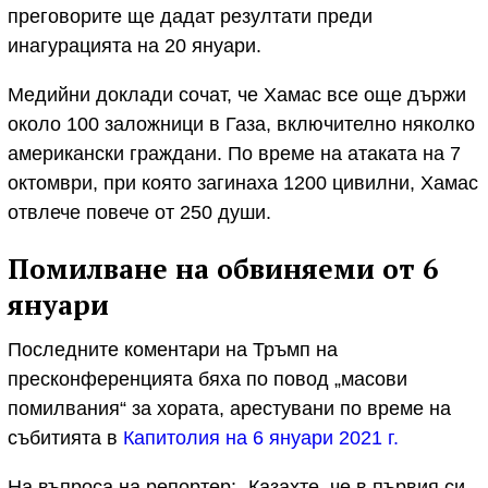
преговорите ще дадат резултати преди
инагурацията на 20 януари.
Медийни доклади сочат, че Хамас все още държи
около 100 заложници в Газа, включително няколко
американски граждани. По време на атаката на 7
октомври, при която загинаха 1200 цивилни, Хамас
отвлече повече от 250 души.
Помилване на обвиняеми от 6
януари
Последните коментари на Тръмп на
пресконференцията бяха по повод „масови
помилвания“ за хората, арестувани по време на
събитията в
Капитолия на 6 януари 2021 г.
На въпроса на репортер: „Казахте, че в първия си