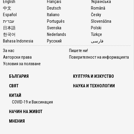
English
Français
Українська
中文
Deutsch
Română
Español
Italiano
Česky
עברית
Português
Slovenščina
日本語
Svenska
Polski
한국어
Nederlands
Türkçe
Bahasa Indonesia
Русский
فارسی
За нас
Пишете ни!
Авторски права
Поверителност на информацията
Условия за ползване
БЪЛГАРИЯ
КУЛТУРА И ИЗКУСТВО
СВЯТ
НАУКА И ТЕХНОЛОГИИ
КИТАЙ
COVID-19 и Ваксинация
НАЧИН НА ЖИВОТ
МНЕНИЯ