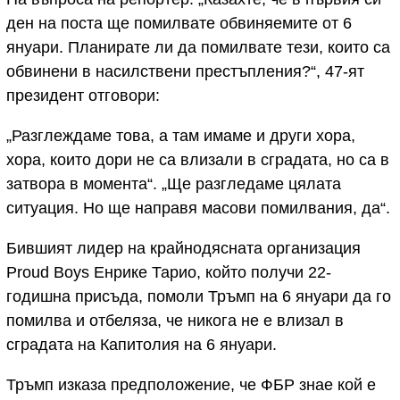
ден на поста ще помилвате обвиняемите от 6
януари. Планирате ли да помилвате тези, които са
обвинени в насилствени престъпления?“, 47-ят
президент отговори:
„Разглеждаме това, а там имаме и други хора,
хора, които дори не са влизали в сградата, но са в
затвора в момента“. „Ще разгледаме цялата
ситуация. Но ще направя масови помилвания, да“.
Бившият лидер на крайнодясната организация
Proud Boys Енрике Тарио, който получи 22-
годишна присъда, помоли Тръмп на 6 януари да го
помилва и отбеляза, че никога не е влизал в
сградата на Капитолия на 6 януари.
Тръмп изказа предположение, че ФБР знае кой е