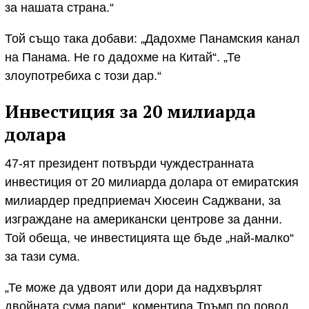
за нашата страна.“
Той също така добави: „Дадохме Панамския канал
на Панама. Не го дадохме на Китай“. „Те
злоупотребиха с този дар.“
Инвестиция за 20 милиарда
долара
47-ят президент потвърди чуждестранната
инвестиция от 20 милиарда долара от емиратския
милиардер предприемач Хюсеин Саджвани, за
изграждане на американски центрове за данни.
Той обеща, че инвестицията ще бъде „най-малко“
за тази сума.
„Те може да удвоят или дори да надхвърлят
двойната сума пари“, коментира Тръмп по повод