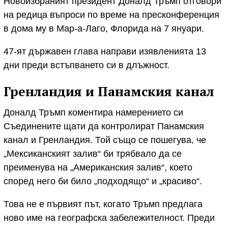
Новоизбраният президент Доналд Тръмп отговори
на редица въпроси по време на пресконференция
в дома му в Мар-а-Лаго, Флорида на 7 януари.
47-ят държавен глава направи изявленията 13
дни преди встъпването си в длъжност.
Гренландия и Панамския канал
Доналд Тръмп коментира намерението си
Съединените щати да контролират Панамския
канал и Гренландия. Той също се пошегува, че
„Мексиканският залив“ би трябвало да се
преименува на „Американския залив“, което
според него би било „подходящо“ и „красиво“.
Това не е първият път, когато Тръмп предлага
ново име на географска забележителност. Преди