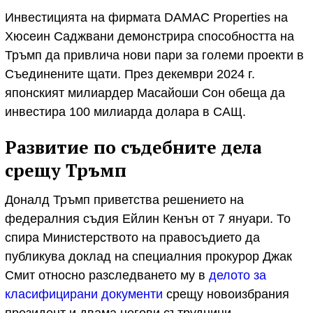
Инвестицията на фирмата DAMAC Properties на
Хюсеин Саджвани демонстрира способността на
Тръмп да привлича нови пари за големи проекти в
Съединените щати. През декември 2024 г.
японският милиардер Масайоши Сон обеща да
инвестира 100 милиарда долара в САЩ.
Развитие по съдебните дела
срещу Тръмп
Доналд Тръмп приветства решението на
федералния съдия Ейлин Кенън от 7 януари. То
спира Министерството на правосъдието да
публикува доклад на специалния прокурор Джак
Смит относно разследването му в
делото за
класифицирани документи
срещу новоизбрания
президент и двама негови сътрудници.