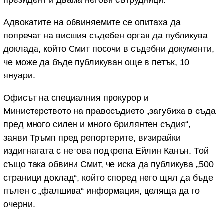
Адвокатите на обвиняемите се опитаха да
попречат на висшия съдебен орган да публикува
доклада, който Смит посочи в съдебни документи,
че може да бъде публикуван още в петък, 10
януари.
Офисът на специалния прокурор и
Министерството на правосъдието „загубиха в съда
пред много силен и много брилянтен съдия“,
заяви Тръмп пред репортерите, визирайки
издигнатата с негова подкрепа Ейлин Канън. Той
също така обвини Смит, че иска да публикува „500
страници доклад“, който според него щял да бъде
пълен с „фалшива“ информация, целяща да го
очерни.