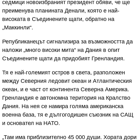
седмици новоизбраният президент обяви, че ще
преименува планината Денали, която е най-
високата в Съединените щати, обратно на
„Маккинли“.
Републиканецът сигнализира за възможността да
наложи „много високи мита“ на Дания в опит
Съединените щати да придобият Гренландия.
Тя е най-големият остров в света, разположен
между Северния ледовит океан и Атлантическия
океан, и е част от континента Северна Америка.
Гренландия е автономна територия на Кралство
Дания. На нея се намира голяма американска
военна база, тя е дългогодишен съюзник на САЩ
и основател на НАТО.
„Там има приблизително 45 000 души. Хората дори