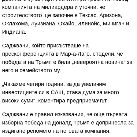
компанията на милиардера и уточни, че
строителството ще започне в Тексас, Аризона,
Оклахома, Луизиана, Охайо, Илинойс, Мичиган и
Индиана.
Саджвани, който присъстваше на
пресконференцията в Мар-а-Лаго, сподели, че
победата на Тръмп е била „невероятна новина“ за
него и семейството му.
„Чакахме четири години, за да увеличим
инвестициите си в САЩ, става дума за много
високи суми“, коментира предприемачът.
Саджвани е правил изказвания, че още първата
изборна победа на Доналд Тръмп е допринесла за
издигане реномето на неговата компания.