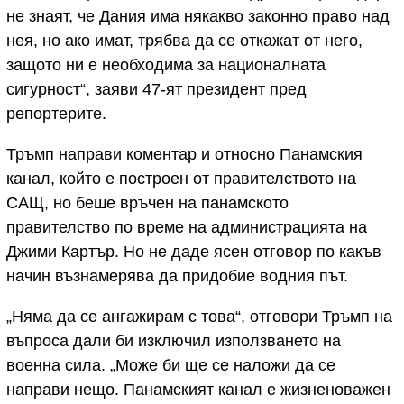
не знаят, че Дания има някакво законно право над
нея, но ако имат, трябва да се откажат от него,
защото ни е необходима за националната
сигурност“, заяви 47-ят президент пред
репортерите.
Тръмп направи коментар и относно Панамския
канал, който е построен от правителството на
САЩ, но беше връчен на панамското
правителство по време на администрацията на
Джими Картър. Но не даде ясен отговор по какъв
начин възнамерява да придобие водния път.
„Няма да се ангажирам с това“, отговори Тръмп на
въпроса дали би изключил използването на
военна сила. „Може би ще се наложи да се
направи нещо. Панамският канал е жизненоважен