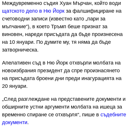
Междувременно съдия Хуан Мърчан, който води
щатското дело в Ню Йорк
за фалшифициране на
счетоводни записи (известно като „пари за
мълчание“), в което Тръмп беше признат за
виновен, нареди присъдата да бъде произнесена
на 10 януари. По думите му, тя няма да бъде
затворническа.
Апелативен съд в Ню Йорк отхвърли молбата на
новоизбрания президент да спре произнасянето
на присъдата броени дни преди инагурацията на
20 януари.
„След разглеждане на представените документи и
обширните устни аргументи молбата на ишеца за
временно спиране се отхвърля“, пише в
съдебните
документи
.