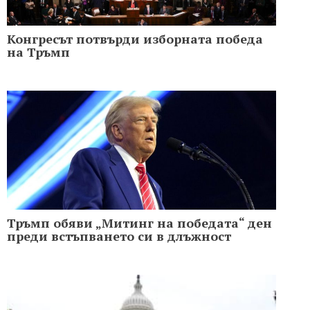
Конгресът потвърди изборната победа
на Тръмп
Тръмп обяви „Митинг на победата“ ден
преди встъпването си в длъжност