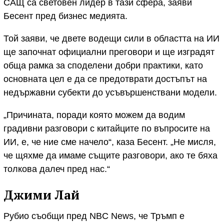
САЩ са световен лидер в тази сфера, заяви
Бесент пред бизнес медията.
Той заяви, че двете водещи сили в областта на ИИ
ще започнат официални преговори и ще изградят
обща рамка за споделени добри практики, като
основната цел е да се предотврати достъпът на
недържавни субекти до усъвършенствани модели.
„Причината, поради която можем да водим
градивни разговори с китайците по въпросите на
ИИ, е, че ние сме начело“, каза Бесент. „Не мисля,
че щяхме да имаме същите разговори, ако те бяха
толкова далеч пред нас.“
Джими Лай
Рубио съобщи пред NBC News, че Тръмп е