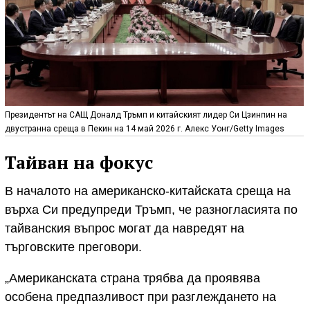
Президентът на САЩ Доналд Тръмп и китайският лидер Си Цзинпин на
двустранна среща в Пекин на 14 май 2026 г. Алекс Уонг/Getty Images
Тайван на фокус
В началото на американско-китайската среща на
върха Си предупреди Тръмп, че разногласията по
тайванския въпрос могат да навредят на
търговските преговори.
„Американската страна трябва да проявява
особена предпазливост при разглеждането на