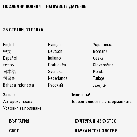
ПОСЛЕДНИ НОВИНИ
НАПРАВЕТЕ ДАРЕНИЕ
35 СТРАНИ, 21 ЕЗИКА
English
Français
Українська
中文
Deutsch
Română
Español
Italiano
Česky
עברית
Português
Slovenščina
日本語
Svenska
Polski
한국어
Nederlands
Türkçe
Bahasa Indonesia
Русский
فارسی
За нас
Пишете ни!
Авторски права
Поверителност на информацията
Условия за ползване
БЪЛГАРИЯ
КУЛТУРА И ИЗКУСТВО
СВЯТ
НАУКА И ТЕХНОЛОГИИ