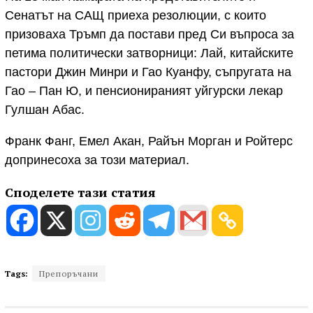
Сенатът на САЩ приеха резолюции, с които
призоваха Тръмп да постави пред Си въпроса за
петима политически затворници: Лай, китайските
пастори Джин Минри и Гао Куанфу, съпругата на
Гао – Пан Ю, и пенсионираният уйгурски лекар
Гулшан Абас.
Франк Фанг, Емел Акан, Райън Морган и Ройтерс
допринесоха за този материал.
Споделете тази статия
Tags:
Препоръчани