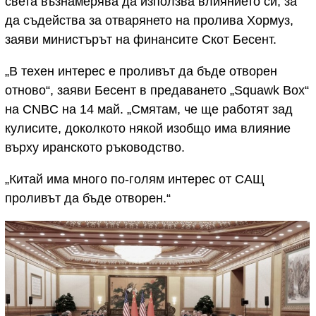
света възнамерява да използва влиянието си, за
да съдейства за отварянето на пролива Хормуз,
заяви министърът на финансите Скот Бесент.
„В техен интерес е проливът да бъде отворен
отново“, заяви Бесент в предаването „Squawk Box“
на CNBC на 14 май. „Смятам, че ще работят зад
кулисите, доколкото някой изобщо има влияние
върху иранското ръководство.
„Китай има много по-голям интерес от САЩ
проливът да бъде отворен.“