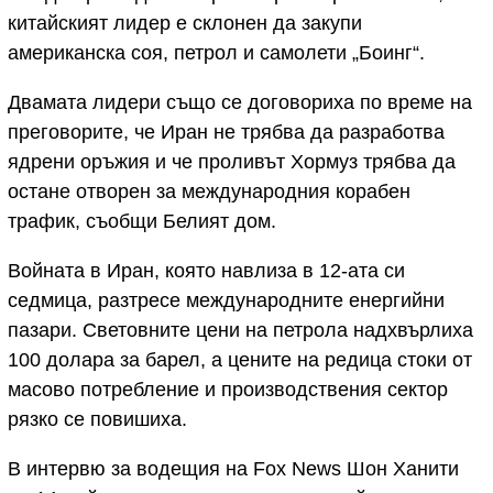
китайският лидер е склонен да закупи
американска соя, петрол и самолети „Боинг“.
Двамата лидери също се договориха по време на
преговорите, че Иран не трябва да разработва
ядрени оръжия и че проливът Хормуз трябва да
остане отворен за международния корабен
трафик, съобщи Белият дом.
Войната в Иран, която навлиза в 12-ата си
седмица, разтресе международните енергийни
пазари. Световните цени на петрола надхвърлиха
100 долара за барел, а цените на редица стоки от
масово потребление и производствения сектор
рязко се повишиха.
В интервю за водещия на Fox News Шон Ханити