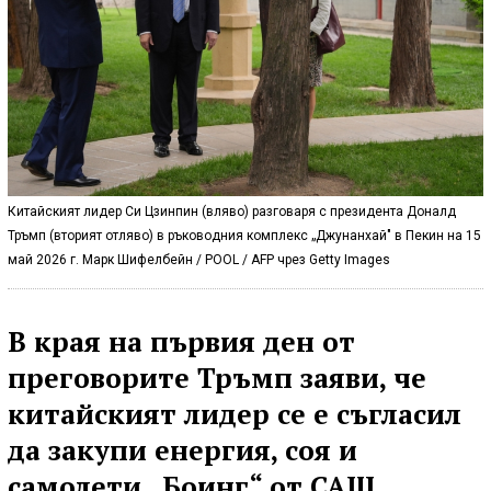
Китайският лидер Си Цзинпин (вляво) разговаря с президента Доналд
Тръмп (вторият отляво) в ръководния комплекс „Джунанхай" в Пекин на 15
май 2026 г. Марк Шифелбейн / POOL / AFP чрез Getty Images
В края на първия ден от
преговорите Тръмп заяви, че
китайският лидер се е съгласил
да закупи енергия, соя и
самолети „Боинг“ от САЩ