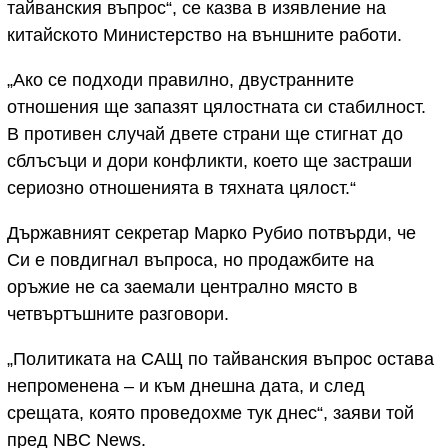
тайванския въпрос“, се казва в изявление на
китайското Министерство на външните работи.
„Ако се подходи правилно, двустранните
отношения ще запазят цялостната си стабилност.
В противен случай двете страни ще стигнат до
сблъсъци и дори конфликти, което ще застраши
сериозно отношенията в тяхната цялост.“
Държавният секретар Марко Рубио потвърди, че
Си е повдигнал въпроса, но продажбите на
оръжие не са заемали централно място в
четвъртъшните разговори.
„Политиката на САЩ по тайванския въпрос остава
непроменена – и към днешна дата, и след
срещата, която проведохме тук днес“, заяви той
пред NBC News.