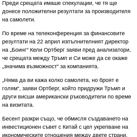
Преди срещата имаше спекулации, че тя ще
донесе положителни резултати за производителя
на самолети.
По време на телеконференция за финансовите
резултати на 22 април изпълнителният директор
на „Боинг“ Кели Ортберг заяви пред анализатори,
че срещата между Тръмп и Си може да се окаже
„значима възможност“ за компанията.
„Няма да ви кажа колко самолета, но броят е
голям“, заяви Ортберг, който придружи Тръмп и
други висши американски ръководители по време
на визитата.
Бесент разкри също, че обмисля създаването на
инвестиционен съвет с Китай с цел укрепване на
икономическите отношения между двете страни.