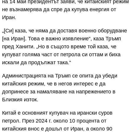
на 14 май президентът заяви, че китайският режим
не възнамерява да спре да купува енергия от
Иран.
„[Си] каза, че няма да доставя военно оборудване
[на Иран]. Това е важно изявление“, каза Тръмп
пред Ханити. „Но в същото време той каза, че
купуват голяма част от петрола си оттам и биха
искали да продължат така.“
Администрацията на Тръмп се опита да убеди
китайския режим, че в негов интерес е да
допринесе за намаляване на напрежението в
Близкия изток.
Китай е основният купувач на ирански суров
петрол. През 2024 г. около 10 процента от
китайския внос е дошъл от Иран, а около 90