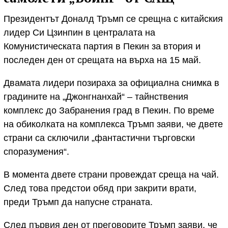
Президентът Доналд Тръмп се срещна с китайския
лидер Си Цзинпин в централата на
Комунистическата партия в Пекин за втория и
последен ден от срещата на върха на 15 май.
Двамата лидери позираха за официална снимка в
градините на „Джонгнанхай“ – тайнствения
комплекс до Забранения град в Пекин. По време
на обиколката на комплекса Тръмп заяви, че двете
страни са сключили „фантастични търговски
споразумения“.
В момента двете страни провеждат среща на чай.
След това предстои обяд при закрити врати,
преди Тръмп да напусне страната.
След първия ден от преговорите Тръмп заяви, че