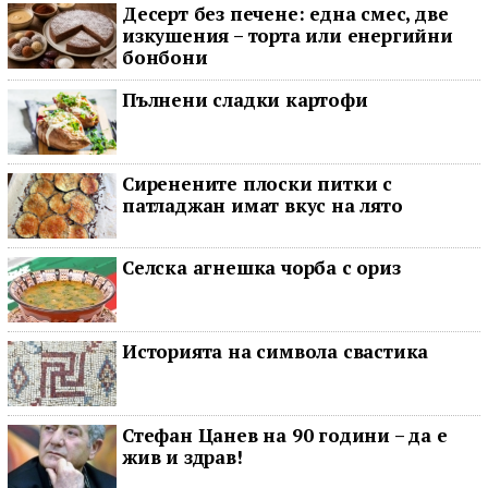
Десерт без печене: една смес, две
изкушения – торта или енергийни
бонбони
Пълнени сладки картофи
Сиренените плоски питки с
патладжан имат вкус на лято
Селска агнешка чорба с ориз
Историята на символа свастика
Стефан Цанев на 90 години – да е
жив и здрав!