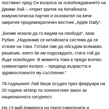
поставил пред Си въпроса за освобождаването на
Джими Лай – открит критик на Китайската
комунистическа партия и основател на вече
закрития продемократичен вестник „Apple Daily“.
„Бихме искали да го видим на свобода“, каза
Рубио. „Надяваме се китайската система да се
отзове на това. Готови сме да обсъдим всякакво
решение, което би им подхождало, стига той да
бъде освободен. В момента това е преди всичко
хуманитарен въпрос – предвид възрастта и
здравословното му състояние.“
78-годишният Лай беше осъден през февруари на
20 години затвор по хонконгския закон за
националната сигурност.
На 13 май Камарата на представителите и