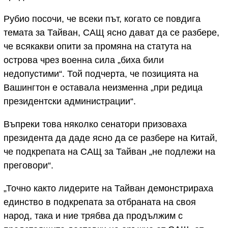
Рубио посочи, че всеки път, когато се повдига
темата за Тайван, САЩ ясно дават да се разбере,
че всякакви опити за промяна на статута на
острова чрез военна сила „биха били
недопустими“. Той подчерта, че позицията на
Вашингтон е оставала неизменна „при редица
президентски администрации“.
Въпреки това няколко сенатори призоваха
президента да даде ясно да се разбере на Китай,
че подкрепата на САЩ за Тайван „не подлежи на
преговори“.
„Точно както лидерите на Тайван демонстрираха
единство в подкрепата за отбраната на своя
народ, така и ние трябва да продължим с