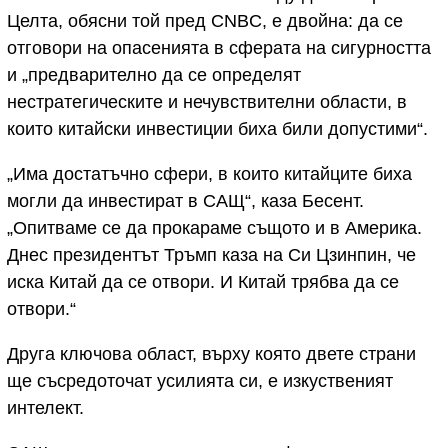
Целта, обясни той пред CNBC, е двойна: да се
отговори на опасенията в сферата на сигурността
и „предварително да се определят
нестратегическите и нечувствителни области, в
които китайски инвестиции биха били допустими“.
„Има достатъчно сфери, в които китайците биха
могли да инвестират в САЩ“, каза Бесент.
„Опитваме се да прокараме същото и в Америка.
Днес президентът Тръмп каза на Си Цзинпин, че
иска Китай да се отвори. И Китай трябва да се
отвори.“
Друга ключова област, върху която двете страни
ще съсредоточат усилията си, е изкуственият
интелект.