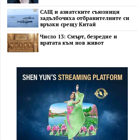
САЩ и азиатските съюзници
задълбочиха отбранителните си
връзки срещу Китай
Число 13: Смърт, безредие и
вратата към нов живот