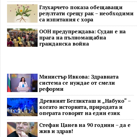
останаха в безизходица
Глухарчето показа обещаващи
резултати срещу рак – необходими
са изпитания с хора
ООН предупреждава: Судан е на
прага на пълномащабна
гражданска война
Министър Ивкова: Здравната
система се нуждае от смели
реформи
Древният Бегликташ и „Набуко“ –
когато историята, природата и
операта говорят на един език
Стефан Цанев на 90 години – да е
жив и здрав!