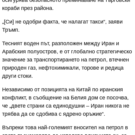
осигурява безопасното преминаване на търговски
кораби през района.
„[Си] не одобри факта, че налагат такси“, заяви
Тръмп.
Тесният воден път, разположен между Иран и
Арабския полуостров, е от глобално стратегическо
значение за транспортирането на петрол, втечнен
природен газ, нефтохимикали, торове и редица
други стоки.
Независимо от позицията на Китай по иранския
конфликт, в съобщение на Белия дом се посочва,
че „двете страни са единодушни – Иран никога не
трябва да се сдобива с ядрено оръжие“.
Въпреки това най-големият вносител на петрол в