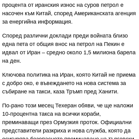
процента от иранския износ на суров петрол е
насочен към Китай, според Американската агенция
за енергийна информация.
Според различни доклади преди войната близо
една пета от общия внос на петрол на Пекин е
идвал от Иран – средно около 1,5 милиона барела
на ден.
Ключова политика на Иран, която Китай не приема
с добро око, е въвеждането на нова система за
събиране на такси, каза Тръмп пред Ханити.
По-рано този месец Техеран обяви, че ще наложи
10-процентна такса на всички кораби,
преминаващи през Ормузкия проток. Официални
представители разкриха и нова служба, която да