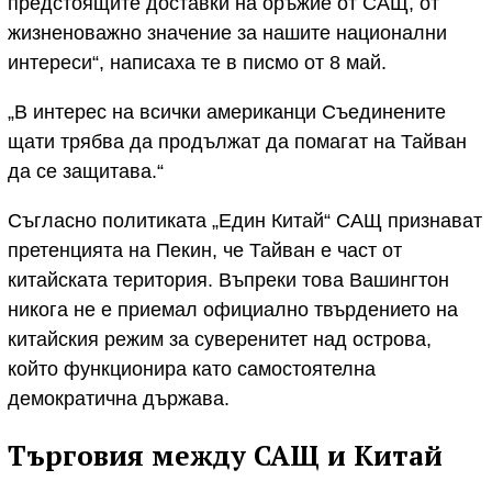
предстоящите доставки на оръжие от САЩ, от
жизненоважно значение за нашите национални
интереси“, написаха те в писмо от 8 май.
„В интерес на всички американци Съединените
щати трябва да продължат да помагат на Тайван
да се защитава.“
Съгласно политиката „Един Китай“ САЩ признават
претенцията на Пекин, че Тайван е част от
китайската територия. Въпреки това Вашингтон
никога не е приемал официално твърдението на
китайския режим за суверенитет над острова,
който функционира като самостоятелна
демократична държава.
Търговия между САЩ и Китай