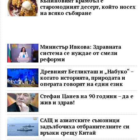
Къпиновият крамбъл е
старомодният десерт, който носех
на всяко събиране
Министър Ивкова: Здравната
система се нуждае от смели
реформи
Древният Бегликташ и „Набуко“ –
когато историята, природата и
операта говорят на един език
Стефан Цанев на 90 години – да е
жив и здрав!
САЩ и азиатските съюзници
задълбочиха отбранителните си
връзки срещу Китай