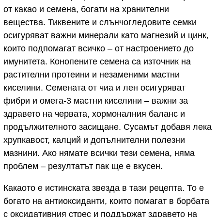
от какао и семена, богати на хранителни
вещества. Тиквените и слънчогледовите семки
осигуряват важни минерали като магнезий и цинк,
които подпомагат всичко – от настроението до
имунитета. Конопените семена са източник на
растителни протеини и незаменими мастни
киселини. Семената от чиа и лен осигуряват
фибри и омега-3 мастни киселини – важни за
здравето на червата, хормоналния баланс и
продължителното засищане. Сусамът добавя лека
хрупкавост, калций и допълнителни полезни
мазнини. Ако нямате всички тези семена, няма
проблем – резултатът пак ще е вкусен.
Какаото е истинската звезда в тази рецепта. То е
богато на антиоксиданти, които помагат в борбата
с оксидативния стрес и поддържат здравето на