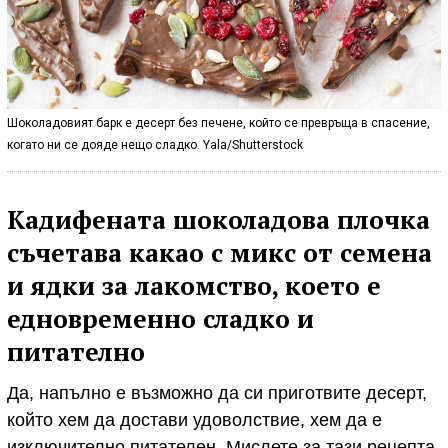
Шоколадовият барк е десерт без печене, който се превръща в спасение,
когато ни се дояде нещо сладко. Yala/Shutterstock
Кадифената шоколадова плочка
съчетава какао с микс от семена
и ядки за лакомство, което е
едновременно сладко и
питателно
Да, напълно е възможно да си приготвите десерт,
който хем да достави удоволствие, хем да е
изключително питателен. Мислете за тази рецепта