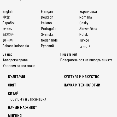
English
Français
Українська
中文
Deutsch
Română
Español
Italiano
Česky
עברית
Português
Slovenščina
日本語
Svenska
Polski
한국어
Nederlands
Türkçe
Bahasa Indonesia
Русский
فارسی
За нас
Пишете ни!
Авторски права
Поверителност на информацията
Условия за ползване
БЪЛГАРИЯ
КУЛТУРА И ИЗКУСТВО
СВЯТ
НАУКА И ТЕХНОЛОГИИ
КИТАЙ
COVID-19 и Ваксинация
НАЧИН НА ЖИВОТ
МНЕНИЯ