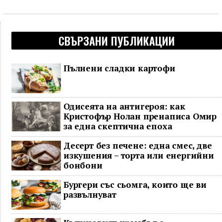
СВЪРЗАНИ ПУБЛИКАЦИИ
Пълнени сладки картофи
Одисеята на антигероя: как
Кристофър Нолан пренаписа Омир
за една скептична епоха
Десерт без печене: една смес, две
изкушения – торта или енергийни
бонбони
Бургери със сьомга, които ще ви
развълнуват