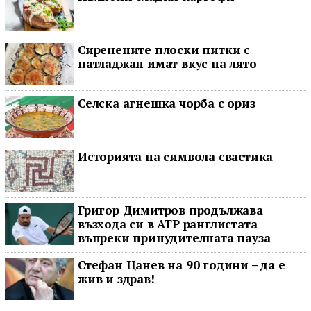
Сиренените плоски питки с
патладжан имат вкус на лято
Селска агнешка чорба с ориз
Историята на символа свастика
Григор Димитров продължава
възхода си в ATP ранглистата
въпреки принудителната пауза
Стефан Цанев на 90 години – да е
жив и здрав!