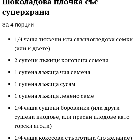
Шоколадова плочка със
суперхрани
За 4 порции
1/4 чаша тиквени или слънчогледови семки
(или и двете)
2 супени лъжици конопени семена
1 супена лъжица чиа семена
1 супена лъжица сусам
1 супена лъжица ленено семе
1/4 чаша сушени боровинки (или други
сушени плодове, или пресни плодове като
горски ягоди)
1/4 чаша кокосови стърготини (по желание)