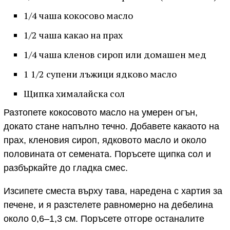
1/4 чаша кокосово масло
1/2 чаша какао на прах
1/4 чаша кленов сироп или домашен мед
1 1/2 супени лъжици ядково масло
Щипка хималайска сол
Разтопете кокосовото масло на умерен огън,
докато стане напълно течно. Добавете какаото на
прах, кленовия сироп, ядковото масло и около
половината от семената. Поръсете щипка сол и
разбъркайте до гладка смес.
Изсипете сместа върху тава, наредена с хартия за
печене, и я разстелете равномерно на дебелина
около 0,6–1,3 см. Поръсете отгоре останалите