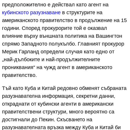
предположително е действал като агент на
кубинското разузнаване
в структурите на
американското правителство в продължение на 15
години. Според прокурорите той е оказвал
влияние върху външната политика на Вашингтон
спрямо Западното полукълбо. Главният прокурор
Мерик Гарланд определи случая като едно от
„най-дълбоките и най-продължителните
прониквания“ на чужд агент в американското
правителство.
Тъй като Куба и Китай редовно обменят събраната
разузнавателна информация, секретни данни,
откраднати от кубински агенти в американски
правителствени структури, много вероятно са
достигнали до Пекин. Скъсването на
разузнавателната връзка между Куба и Китай би