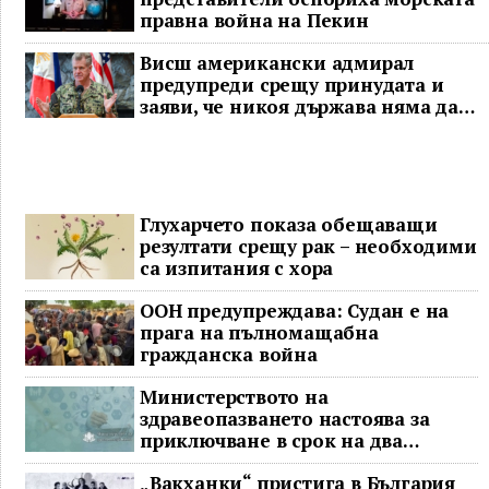
правна война на Пекин
Висш американски адмирал
предупреди срещу принудата и
заяви, че никоя държава няма да
доминира в Индо-Тихоокеанския
регион
Глухарчето показа обещаващи
резултати срещу рак – необходими
са изпитания с хора
ООН предупреждава: Судан е на
прага на пълномащабна
гражданска война
Министерството на
здравеопазването настоява за
приключване в срок на два
ключови строителни проекта
„Вакханки“ пристига в България