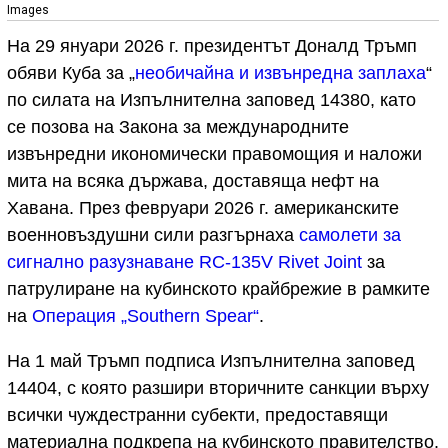
Images
На 29 януари 2026 г. президентът Доналд Тръмп
обяви Куба за „
необичайна и извънредна заплаха
“
по силата на Изпълнителна заповед 14380, като
се позова на Закона за международните
извънредни икономически правомощия и наложи
мита на всяка държава, доставяща нефт на
Хавана. През февруари 2026 г. американските
военновъздушни сили разгърнаха
самолети за
сигнално разузнаване RC-135V Rivet Joint
за
патрулиране на кубинското крайбрежие в рамките
на
Операция „Southern Spear“
.
На 1 май Тръмп подписа Изпълнителна заповед
14404, с която разшири вторичните санкции върху
всички чуждестранни субекти, предоставящи
материална подкрепа на кубинското правителство.