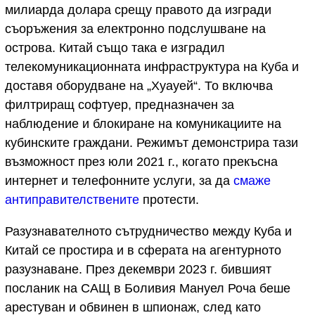
милиарда долара срещу правото да изгради
съоръжения за електронно подслушване на
острова. Китай също така е изградил
телекомуникационната инфраструктура на Куба и
доставя оборудване на „Хуауей“. То включва
филтриращ софтуер, предназначен за
наблюдение и блокиране на комуникациите на
кубинските граждани. Режимът демонстрира тази
възможност през юли 2021 г., когато прекъсна
интернет и телефонните услуги, за да
смаже
антиправителствените
протести.
Разузнавателното сътрудничество между Куба и
Китай се простира и в сферата на агентурното
разузнаване. През декември 2023 г. бившият
посланик на САЩ в Боливия Мануел Роча беше
арестуван и обвинен в шпионаж, след като