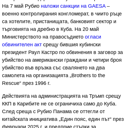
На 7 май Рубио
наложи санкции на GAESA
–
военно контролирания конгломерат, в чиито ръце
са хотелите, пристанищата, банковият сектор и
търговията на дребно в Куба. На 20 май
Министерството на правосъдието
огласи
обвинителен акт
срещу бившия кубински
президент Раул Кастро по обвинения в заговор за
убийство на американски граждани и четири броя
убийство във връзка със свалянето на два
самолета на организацията „Brothers to the
Rescue“ през 1996 г.
Действията на администрацията на Тръмп срещу
ККП в Карибите не се ограничиха само до Куба.
След среща с Рубио Панама се оттегли от
китайската инициатива „Един пояс, един път“ през
февруари 2025 г. и предприе стъпки за