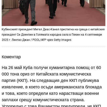
Кубинският президент Мигел Диас-Канел пристигна на среща с китайския
президент Си Дзинпин в Голямата народна зала в Пекин на 4 септември
2025 г. Линтао Джан / POOL/AFP чрез Getty Images
Коментар
На 26 май Куба получи хуманитарна помощ от 60
000 тона ориз от Китайската комунистическа
партия (ККП). На следващия ден ККП публикува
изявление, в което осъди американската блокада
и това, което определи като нарастващи военни
заплахи срещу комунистическата страна.
Успоредно с това Вашингтон предупреди, че ККП