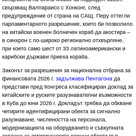
свързващ Валпараисо с Хонконг, след
предупреждение от страна на САЩ. Перу оттегли
парламентарното разрешение, което би позволило
на китайски военен болничен кораб да акостира –
в синхрон с по-широко регионално отхвърляне,
при което само шест от 33 латиноамерикански и
карибски държави приеха кораба.
Законът за разрешения за национална отбрана за
финансовата 2026 г.
задължава Пентагона
да
представи пред Конгреса класифициран доклад за
китайските и руските разузнавателни възможности
в Куба до юни 2026 г. Докладът трябва да обхване
четирите идентифицирани обекта за сигнално
разузнаване, числеността на персонала,
модернизацията на оборудването и съвкупната
заплаха за американските военни обекти във