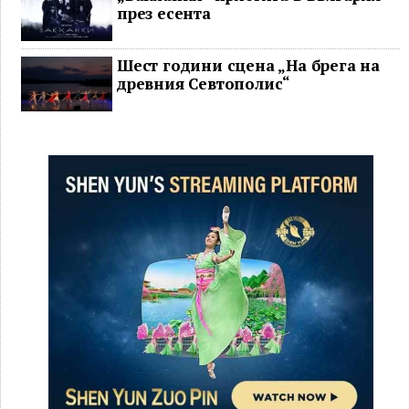
през есента
Шест години сцена „На брега на
древния Севтополис“