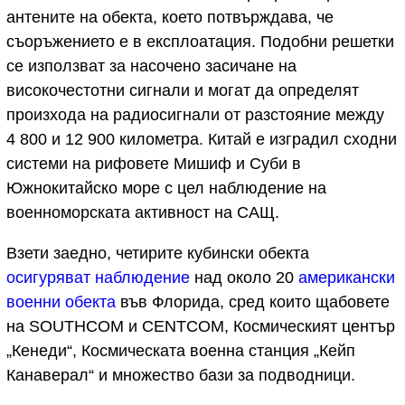
антените на обекта, което потвърждава, че
съоръжението е в експлоатация. Подобни решетки
се използват за насочено засичане на
високочестотни сигнали и могат да определят
произхода на радиосигнали от разстояние между
4 800 и 12 900 километра. Китай е изградил сходни
системи на рифовете Мишиф и Суби в
Южнокитайско море с цел наблюдение на
военноморската активност на САЩ.
Взети заедно, четирите кубински обекта
осигуряват наблюдение
над около 20
американски
военни обекта
във Флорида, сред които щабовете
на SOUTHCOM и CENTCOM, Космическият център
„Кенеди“, Космическата военна станция „Кейп
Канаверал“ и множество бази за подводници.