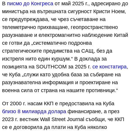
В
писмо до Конгреса
от май 2025 г., адресирано до
министъра на вътрешната сигурност Кристи Ноем,
се предупреждава, че чрез съчетаване на
телеметрично прихващане, геопространствено
разузнаване и електромагнитно наблюдение Китай
се готви да „систематично подронва
стратегическите предимства на САЩ, без да
изстреля нито един куршум.“ В доклада за
позицията на SOUTHCOM за 2025 г.
се констатира
,
че Куба „служи като удобна база за събиране на
разузнавателна информация и проектиране на
военна сила от страна на нашите противници.“
От 2000 г. насам ККП е предоставила на Куба
близо 8 милиарда долара
финансиране, а през
2023 г. вестник Wall Street Journal съобщи, че ККП
се е договорила да плати на Куба няколко