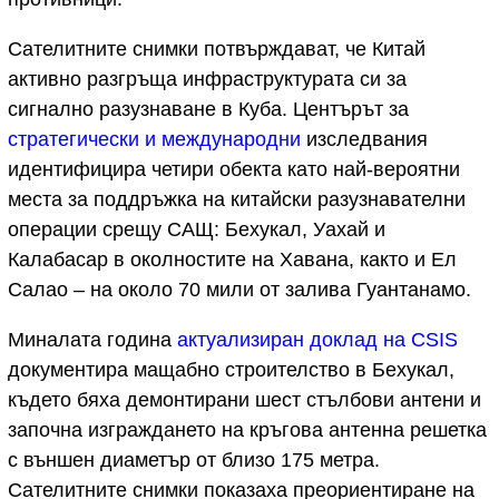
Сателитните снимки потвърждават, че Китай
активно разгръща инфраструктурата си за
сигнално разузнаване в Куба. Центърът за
стратегически и международни
изследвания
идентифицира четири обекта като най-вероятни
места за поддръжка на китайски разузнавателни
операции срещу САЩ: Бехукал, Уахай и
Калабасар в околностите на Хавана, както и Ел
Салао – на около 70 мили от залива Гуантанамо.
Миналата година
актуализиран доклад на CSIS
документира мащабно строителство в Бехукал,
където бяха демонтирани шест стълбови антени и
започна изграждането на кръгова антенна решетка
с външен диаметър от близо 175 метра.
Сателитните снимки показаха преориентиране на