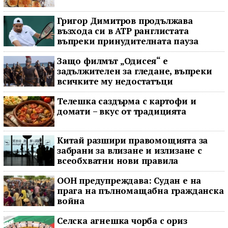
Григор Димитров продължава
възхода си в ATP ранглистата
въпреки принудителната пауза
Защо филмът „Одисея“ е
задължителен за гледане, въпреки
всичките му недостатъци
Телешка саздърма с картофи и
домати – вкус от традицията
Китай разшири правомощията за
забрани за влизане и излизане с
всеобхватни нови правила
ООН предупреждава: Судан е на
прага на пълномащабна гражданска
война
Селска агнешка чорба с ориз