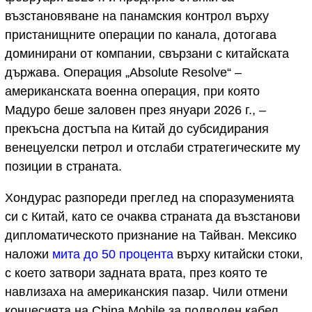
възстановяване на панамския контрол върху
пристанищните операции по канала, дотогава
доминирани от компании, свързани с китайската
държава. Операция „Absolute Resolve“ –
американската военна операция, при която
Мадуро беше заловен през януари 2026 г., –
прекъсна достъпа на Китай до субсидирания
венецуелски петрол и отслаби стратегическите му
позиции в страната.
Хондурас разпореди преглед на споразуменията
си с Китай, като се очаква страната да възстанови
дипломатическото признание на Тайван. Мексико
наложи
мита до 50 процента
върху китайски стоки,
с което затвори задната врата, през която те
навлизаха на американския пазар. Чили отмени
концесията на China Mobile за подводен кабел,