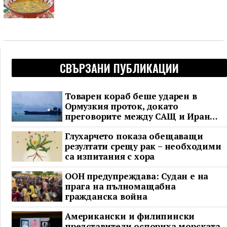
СВЪРЗАНИ ПУБЛИКАЦИИ
Товарен кораб беше ударен в
Ормузкия проток, докато
преговорите между САЩ и Иран
останаха в безизходица
Глухарчето показа обещаващи
резултати срещу рак – необходими
са изпитания с хора
ООН предупреждава: Судан е на
прага на пълномащабна
гражданска война
Американски и филипински
представители оспориха морската