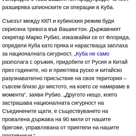
разширява шпионските си операции в Куба.
Съюзът между ККП и кубинския режим буди
сериозна тревога във Вашингтон. Държавният
секретар Марко Рубио, изказвайки се от Флорида,
определи Куба като пряка и нарастваща заплаха
за националната сигурност. „
Куба не само
разполага с оръжия, придобити от Русия и Китай
през годините, но и приютява руско и китайско
разузнавателно присъствие на своя територия –
съвсем близо до мястото, на което се намираме в
момента“, заяви Рубио. „Другото нещо, което
застрашава националната сигурност на
Съединените щати, е съществуването на
провалена държава на 90 мили от нашите
брегове, управлявана от приятели на нашите
противници.“