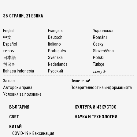
35 СТРАНИ, 21 ЕЗИКА
English
Français
Українська
中文
Deutsch
Română
Español
Italiano
Česky
עברית
Português
Slovenščina
日本語
Svenska
Polski
한국어
Nederlands
Türkçe
Bahasa Indonesia
Русский
فارسی
За нас
Пишете ни!
Авторски права
Поверителност на информацията
Условия за ползване
БЪЛГАРИЯ
КУЛТУРА И ИЗКУСТВО
СВЯТ
НАУКА И ТЕХНОЛОГИИ
КИТАЙ
COVID-19 и Ваксинация