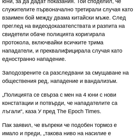
юни, за да дадат показания. Той споделил, че
служителите първоначално третирали случая като
взаимен бой между двама китайски мъже. След
преглед на видеодоказателствата и разпита на
свидетели обаче полицията коригирала
протокола, включвайки всичките трима
нападатели, и преквалифицирала случая като
едностранно нападение.
Заподозрените са разследвани за смущаване на
обществения ред, нападение и вандализъм.
„Полицията се свърза с мен на 4 юни с нови
констатации и потвърди, че нападателите са
лъгали“, каза У пред The Epoch Times.
Пак заявил, че въпреки че подобен тормоз е
имало и преди, „такова ниво на насилие е