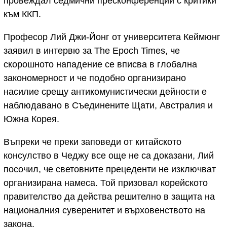
провеждал седмични пресконференции с критики
към ККП.
Професор Лий Джи-Йонг от университета Кеймюнг
заявил в интервю за The Epoch Times, че
скорошното нападение се вписва в глобална
закономерност и че подобно организирано
насилие срещу антикомунистически дейности е
наблюдавано в Съединените Щати, Австралия и
Южна Корея.
Въпреки че преки заповеди от китайското
консулство в Чеджу все още не са доказани, Лий
посочил, че световните прецеденти не изключват
организирана намеса. Той призовал корейското
правителство да действа решително в защита на
националния суверенитет и върховенството на
закона.