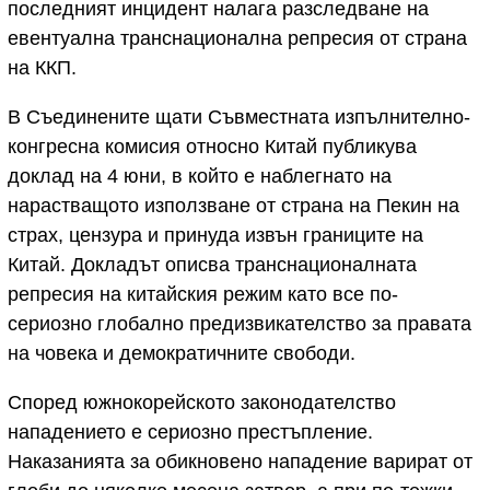
последният инцидент налага разследване на
евентуална транснационална репресия от страна
на ККП.
В Съединените щати Съвместната изпълнително-
конгресна комисия относно Китай публикува
доклад на 4 юни, в който е наблегнато на
нарастващото използване от страна на Пекин на
страх, цензура и принуда извън границите на
Китай. Докладът описва транснационалната
репресия на китайския режим като все по-
сериозно глобално предизвикателство за правата
на човека и демократичните свободи.
Според южнокорейското законодателство
нападението е сериозно престъпление.
Наказанията за обикновено нападение варират от