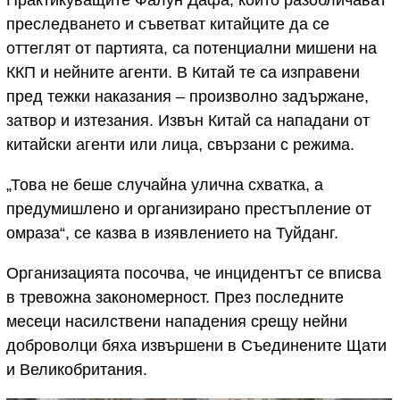
преследването и съветват китайците да се
оттеглят от партията, са потенциални мишени на
ККП и нейните агенти. В Китай те са изправени
пред тежки наказания – произволно задържане,
затвор и изтезания. Извън Китай са нападани от
китайски агенти или лица, свързани с режима.
„Това не беше случайна улична схватка, а
предумишлено и организирано престъпление от
омраза“, се казва в изявлението на Туйданг.
Организацията посочва, че инцидентът се вписва
в тревожна закономерност. През последните
месеци насилствени нападения срещу нейни
доброволци бяха извършени в Съединените Щати
и Великобритания.