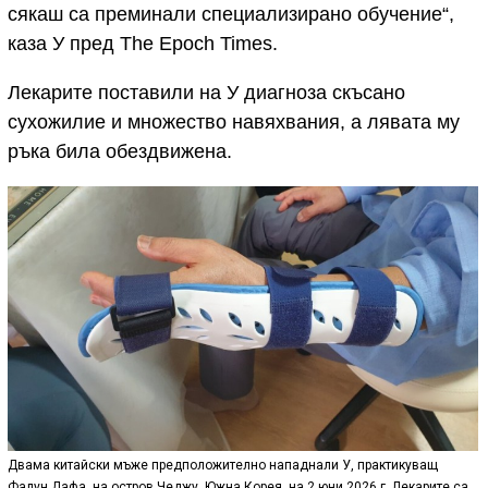
сякаш са преминали специализирано обучение“,
каза У пред The Epoch Times.
Лекарите поставили на У диагноза скъсано
сухожилие и множество навяхвания, а лявата му
ръка била обездвижена.
Двама китайски мъже предположително нападнали У, практикуващ
Фалун Дафа, на остров Чеджу, Южна Корея, на 2 юни 2026 г. Лекарите са