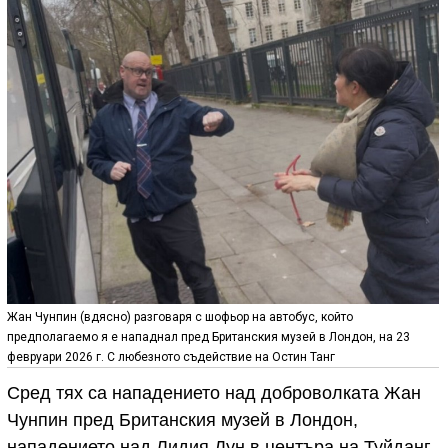
Жан Чунпин (вдясно) разговаря с шофьор на автобус, който
предполагаемо я е нападнал пред Британския музей в Лондон, на 23
февруари 2026 г. С любезното съдействие на Остин Танг
Сред тях са нападението над доброволката Жан
Чунпин пред Британския музей в Лондон,
нападението над Лидия Дун в центъра на Туйданг