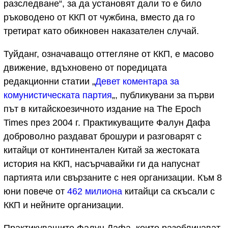
разследване“, за да установят дали то е било
ръководено от ККП от чужбина, вместо да го
третират като обикновен наказателен случай.
Туйданг, означаващо оттегляне от ККП, е масово
движение, вдъхновено от поредицата
редакционни статии „
Девет коментара за
комунистическата партия
„, публикувани за първи
път в китайскоезичното издание на The Epoch
Times през 2004 г. Практикуващите Фалун Дафа
доброволно раздават брошури и разговарят с
китайци от континентален Китай за жестоката
история на ККП, насърчавайки ги да напуснат
партията или свързаните с нея организации. Към 8
юни повече от
462 милиона
китайци са скъсали с
ККП и нейните организации.
Практикуващите Фалун Дафа, които разобличават