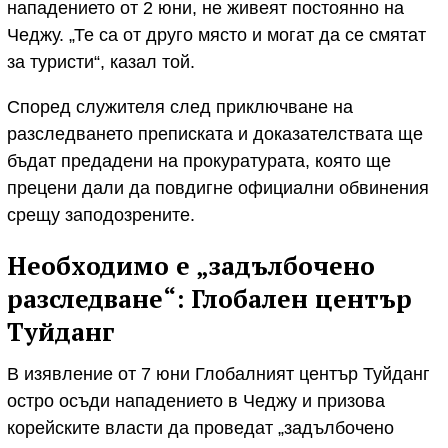
нападението от 2 юни, не живеят постоянно на
Чеджу. „Те са от друго място и могат да се смятат
за туристи“, казал той.
Според служителя след приключване на
разследването преписката и доказателствата ще
бъдат предадени на прокуратурата, която ще
прецени дали да повдигне официални обвинения
срещу заподозрените.
Необходимо е „задълбочено
разследване“: Глобален център
Туйданг
В изявление от 7 юни Глобалният център Туйданг
остро осъди нападението в Чеджу и призова
корейските власти да проведат „задълбочено