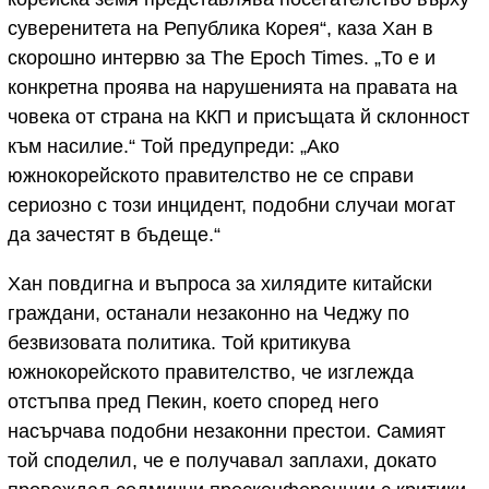
суверенитета на Република Корея“, каза Хан в
скорошно интервю за The Epoch Times. „То е и
конкретна проява на нарушенията на правата на
човека от страна на ККП и присъщата й склонност
към насилие.“ Той предупреди: „Ако
южнокорейското правителство не се справи
сериозно с този инцидент, подобни случаи могат
да зачестят в бъдеще.“
Хан повдигна и въпроса за хилядите китайски
граждани, останали незаконно на Чеджу по
безвизовата политика. Той критикува
южнокорейското правителство, че изглежда
отстъпва пред Пекин, което според него
насърчава подобни незаконни престои. Самият
той споделил, че е получавал заплахи, докато