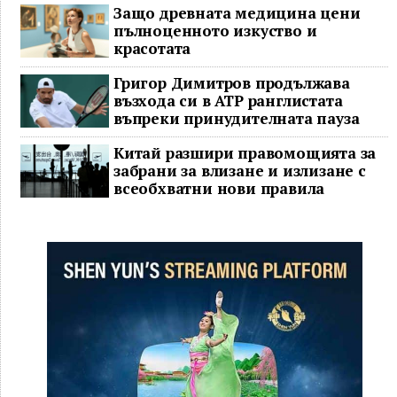
Защо древната медицина цени
пълноценното изкуство и
красотата
Григор Димитров продължава
възхода си в ATP ранглистата
въпреки принудителната пауза
Китай разшири правомощията за
забрани за влизане и излизане с
всеобхватни нови правила