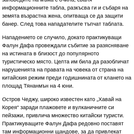
информационните табла, разкъсва ги и събаря на
земята възрастна жена, опитваща се да защити
банер. След това нападателите тъпчат таблата.
Нападението се случило, докато практикуващи
Фалун Дафа провеждали събитие за разясняване
на истината в близост до популярното
туристическо място. Целта им била да разобличат
нарушенията на правата на човека от страна на
китайския режим преди годишнината от клането на
площад Тянанмън на 4 юни.
Остров Чеджу, широко известен като „Хавай на
Корея“ заради плажовете и вулканичните си
пейзажи, привлича множество китайски туристи.
Практикуващите Фалун Дафа редовно поставят
там информационни щандове, за да привлекат