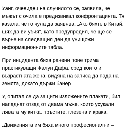
Уанг, очевидец на случилото се, заявила, че
мъжът с очила е предизвикал конфронтацията. Тя
казала, че го чула да заявява: „Ако бяхте в Китай,
щях да ви убия“, като предупредил, че ще се
върне на следващия ден да унищожи
информационните табла.
При инцидента бяха ранени поне трима
практикуващи Фалун Дафа, сред които и
възрастната жена, видяна на записа да пада на
земята, докато държи банер.
У, опитал се да защити изложените плакати, бил
нападнат отзад от двама мъже, които усукали
лявата му китка, пръстите, глезена и крака.
„Движенията им бяха много професионални –