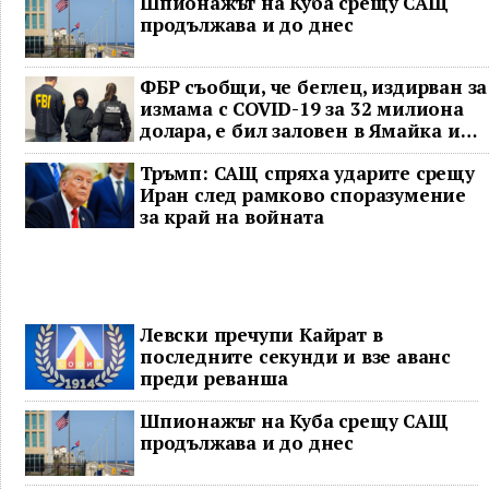
Шпионажът на Куба срещу САЩ
регион
продължава и до днес
ФБР съобщи, че беглец, издирван за
измама с COVID-19 за 32 милиона
долара, е бил заловен в Ямайка и
върнат в САЩ
Тръмп: САЩ спряха ударите срещу
Иран след рамково споразумение
за край на войната
Левски пречупи Кайрат в
последните секунди и взе аванс
преди реванша
Шпионажът на Куба срещу САЩ
продължава и до днес