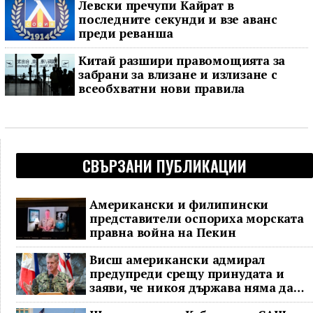
Левски пречупи Кайрат в
последните секунди и взе аванс
преди реванша
Китай разшири правомощията за
забрани за влизане и излизане с
всеобхватни нови правила
СВЪРЗАНИ ПУБЛИКАЦИИ
Американски и филипински
представители оспориха морската
правна война на Пекин
Висш американски адмирал
предупреди срещу принудата и
заяви, че никоя държава няма да
доминира в Индо-Тихоокеанския