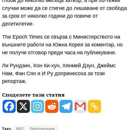
глоби до няколко месеца затвор, а при по-тежки
случаи може да се стигне до лишаване от свобода
за срок от няколко години до повече от
десетилетие.
The Epoch Times се свърза с Министерството на
външните работи на Южна Корея за коментар, но
не получи отговор преди часа на публикуване.
Ли Рундзин, Хон Ки-хун, Хянмей Дзун, Джеймс
Нам, Фан Сяо и И Ру допринесоха за този
репортаж.
Споделете тази статия
Tags:
ККП
Препоръчани