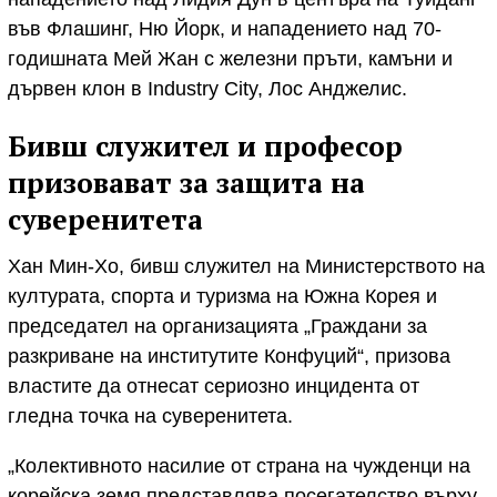
във Флашинг, Ню Йорк, и нападението над 70-
годишната Мей Жан с железни пръти, камъни и
дървен клон в Industry City, Лос Анджелис.
Бивш служител и професор
призовават за защита на
суверенитета
Хан Мин-Хо, бивш служител на Министерството на
културата, спорта и туризма на Южна Корея и
председател на организацията „Граждани за
разкриване на институтите Конфуций“, призова
властите да отнесат сериозно инцидента от
гледна точка на суверенитета.
„Колективното насилие от страна на чужденци на
корейска земя представлява посегателство върху