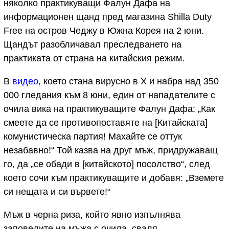
няколко практикуващи Фалун Дафа на
информационен щанд пред магазина Shilla Duty
Free на остров Чеджу в Южна Корея на 2 юни.
Щандът разобличавал преследването на
практиката от страна на китайския режим.
В
видео
, което стана вирусно в X и набра над 350
000 гледания към 8 юни, един от нападателите с
очила вика на практикуващите Фалун Дафа: „Как
смеете да се противопоставяте на [Китайската]
комунистическа партия! Махайте се оттук
незабавно!“ Той казва на друг мъж, придружаващ
го, да „се обади в [китайското] посолство“, след
което сочи към практикуващите и добавя: „Вземете
си нещата и си вървете!“
Мъж в черна риза, който явно изпълнява
заповедите на мъжа с очила, сваля