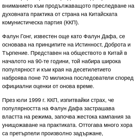
вниманието към продължаващото преследване на
духовната практика от страна на Китайската
комунистическа партия (ККП).
Фалун Гонг, известен още като Фалун Дафа, се
основава на принципите на Истинност, Доброта и
Търпение. Представен на обществото в Китай в
началото на 90-те години, той набира широка
популярност и към края на десетилетието
наброява поне 70 милиона последователи според
официални оценки от онова време.
През юли 1999 г. ККП, изпитвайки страх, че
популярността на Фалун Дафа застрашава
властта на режима, започва жестока кампания за
унищожаване на практиката. Оттогава много хора
са претърпели произволно задържане,