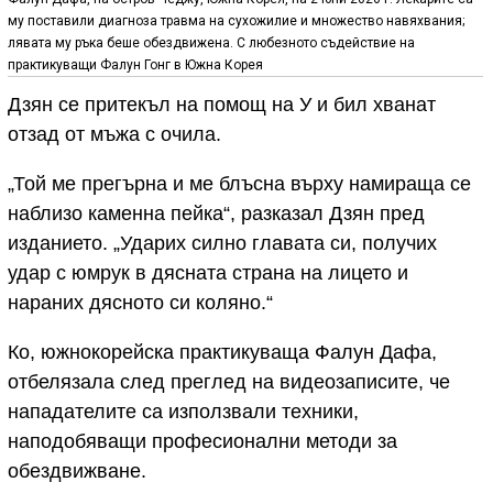
му поставили диагноза травма на сухожилие и множество навяхвания;
лявата му ръка беше обездвижена. С любезното съдействие на
практикуващи Фалун Гонг в Южна Корея
Дзян се притекъл на помощ на У и бил хванат
отзад от мъжа с очила.
„Той ме прегърна и ме блъсна върху намираща се
наблизо каменна пейка“, разказал Дзян пред
изданието. „Ударих силно главата си, получих
удар с юмрук в дясната страна на лицето и
нараних дясното си коляно.“
Ко, южнокорейска практикуваща Фалун Дафа,
отбелязала след преглед на видеозаписите, че
нападателите са използвали техники,
наподобяващи професионални методи за
обездвижване.