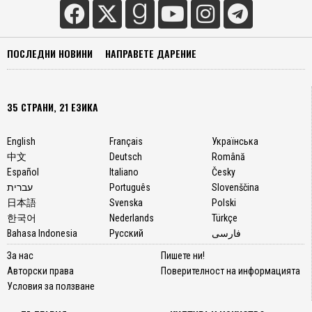
ПОСЛЕДНИ НОВИНИ
НАПРАВЕТЕ ДАРЕНИЕ
35 СТРАНИ, 21 ЕЗИКА
English
Français
Українська
中文
Deutsch
Română
Español
Italiano
Česky
עברית
Português
Slovenščina
日本語
Svenska
Polski
한국어
Nederlands
Türkçe
Bahasa Indonesia
Русский
فارسی
За нас
Пишете ни!
Авторски права
Поверителност на информацията
Условия за ползване