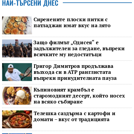
НАЙ-ТЪРСЕНИ ДНЕС
Сиренените плоски питки с
патладжан имат вкус на лято
Защо филмът „Одисея“ е
задължителен за гледане, въпреки
всичките му недостатъци
Григор Димитров продължава
възхода си в ATP ранглистата
въпреки принудителната пауза
Къпиновият крамбъл е
старомодният десерт, който носех
на всяко събиране
Телешка саздърма с картофи и
домати – вкус от традицията