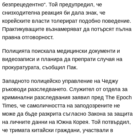
безпрецедентно“. Той предупредил, че
снизходителна реакция би дала знак, че
корейските власти толерират подобно поведение.
Практикуващите възнамеряват да потърсят пълна
правна отговорност.
Полицията поискала медицински документи и
видеозаписи и планира да препрати случая на
прокуратурата, съобщил Пак.
Западното полицейско управление на Чеджу
ръководи разследването. Служител от отдела за
криминални разследвания заявил пред The Epoch
Times, че самоличността на заподозрените не
може да бъде разкрита съгласно Закона за защита
на личните данни на Южна Корея. Той потвърдил,
че тримата китайски граждани, участвали в