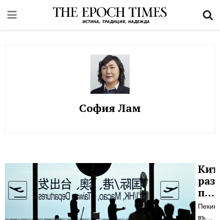
София Лам
Кит
раз
пра
за
Пекин
заб
въвед