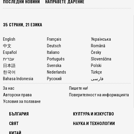
ПОСЛЕДНИ НОВИНИ
НАПРАВЕТЕ ДАРЕНИЕ
китайс
...
35 СТРАНИ, 21 ЕЗИКА
English
Français
Українська
中文
Deutsch
Română
Español
Italiano
Česky
עברית
Português
Slovenščina
日本語
Svenska
Polski
한국어
Nederlands
Türkçe
Bahasa Indonesia
Русский
فارسی
За нас
Пишете ни!
Авторски права
Поверителност на информацията
Условия за ползване
БЪЛГАРИЯ
КУЛТУРА И ИЗКУСТВО
СВЯТ
НАУКА И ТЕХНОЛОГИИ
КИТАЙ