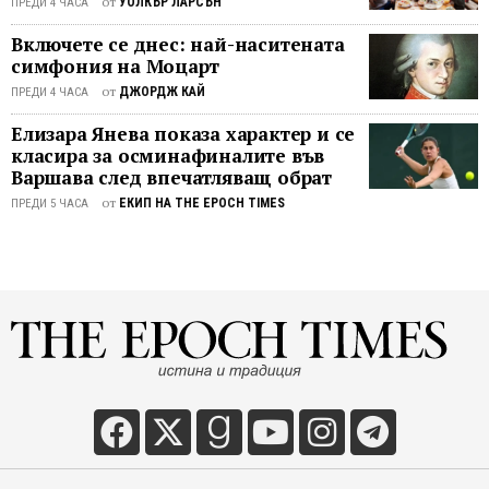
от
УОЛКЪР ЛАРСЪН
ПРЕДИ 4 ЧАСА
не
замен
Включете се днес: най-наситената
дейст
симфония на Моцарт
закон,
от
ДЖОРДЖ КАЙ
ПРЕДИ 4 ЧАСА
а
разши
Елизара Янева показа характер и се
огран
класира за осминафиналите във
Варшава след впечатляващ обрат
за
пътув
от
ЕКИП НА THE EPOCH TIMES
ПРЕДИ 5 ЧАСА
и
още
повеч
затегн
контро
на
Пекин
върху
свобо
на
придв
на