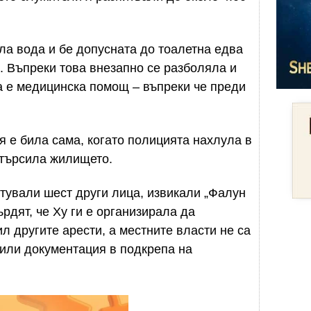
ла вода и бе допусната до тоалетна едва
i. Въпреки това внезапно се разболяла и
да е медицинска помощ – въпреки че преди
тя е била сама, когато полицията нахлула в
етърсила жилището.
стували шест други лица, извикали „Фалун
ърдят, че Ху ги е организирала да
ил другите арести, а местните власти не са
или документация в подкрепа на