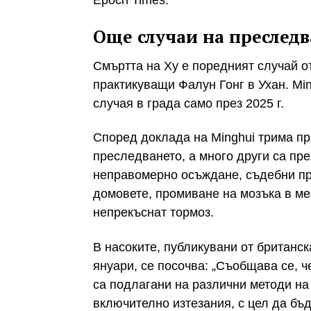
Още случаи на преследва
Смъртта на Ху е поредният случай о
практикуващи Фалун Гонг в Ухан. Min
случая в града само през 2025 г.
Според доклада на Minghui трима п
преследването, а много други са пр
неправомерно осъждане, съдебни пр
домовете, промиване на мозъка в ме
непрекъснат тормоз.
В насоките, публикувани от британск
януари, се посочва: „Съобщава се, 
са подлагани на различни методи на
включително изтезания, с цел да бъд