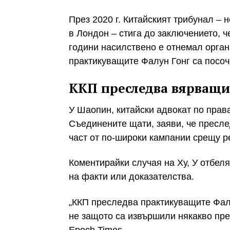
През 2020 г. Китайският трибунал –
в Лондон – стига до заключението, 
години насилствено е отнемал органи
практикуващите Фалун Гонг са посоч
ККП преследва вярващи
У Шаопин, китайски адвокат по прав
Съединените щати, заяви, че пресле
част от по-широки кампании срещу р
Коментирайки случая на Ху, У отбел
на факти или доказателства.
„ККП преследва практикуващите Фалу
не защото са извършили някакво пре
Epoch Times.