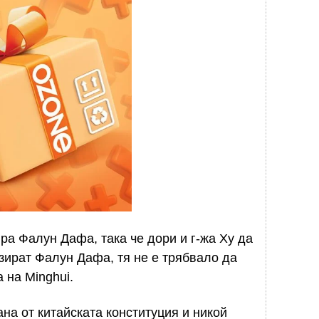
ра Фалун Дафа, така че дори и г-жа Ху да
зират Фалун Дафа, тя не е трябвало да
 на Minghui.
на от китайската конституция и никой