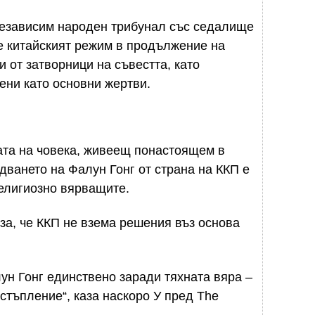
 независим народен трибунал със седалище
че китайският режим в продължение на
 от затворници на съвестта, като
ени като основни жертви.
ата на човека, живеещ понастоящем в
дването на Фалун Гонг от страна на ККП е
елигиозно вярващите.
яза, че ККП не взема решения въз основа
н Гонг единствено заради тяхната вяра –
стъпление“, каза наскоро У пред The