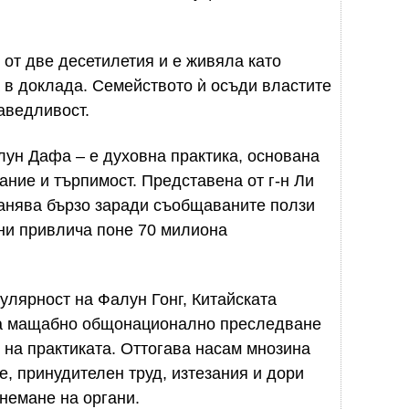
от две десетилетия и е живяла като
 в доклада. Семейството ѝ осъди властите
раведливост.
лун Дафа – е духовна практика, основана
ание и търпимост. Представена от г-н Ли
транява бързо заради съобщаваните ползи
ини привлича поне 70 милиона
улярност на Фалун Гонг, Китайската
ва мащабно общонационално преследване
“ на практиката. Оттогава насам мнозина
, принудителен труд, изтезания и дори
немане на органи.