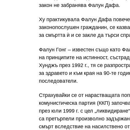
закон не забранява Фалун Дафа.
Ху практикувала Фалун Дафа повече 
законопослушен гражданин, се казва
за смъртта ѝ и се закле да търси сп
Фалун Гонг – известен също като Фа
на принципите на истинност, състрад
Хунджъ през 1992 г., тя се разпрос
за здравето и към края на 90-те год
последователи.
Страхувайки се от нарастващата поп
комунистическа партия (ККП) започ
през юли 1999 г. с цел „ликвидиране
са претърпели произволно задържане
смърт вследствие на насилствено от