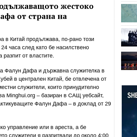
родължаващото жестоко
афа от страна на
а в Китай продължава, по-рано този
 24 часа след като бе насилствено
 разпит от властите.
а Фалун Дафа и държавна служителка в
убей в централен Китай, бе отвлечена от
 местни служители, които принудително
а Minghui.org – базиран в САЩ уебсайт,
ктикуващите Фалун Дафа – в доклад от 29
ко управление или в ареста, а бе
ето служители я разпитвали до около 4:00