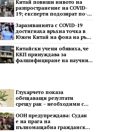
Китай повиши нивото на
разпространение на COVID-
19; експерти подозират по-
тежка ситуация
Заразяванията с COVID-19
достигнаха връхна точка в
Южен Китай на фона на ръст
в цялата страна
Китайски учени обявиха, че
ККП принуждава за
фалшифициране на научни
данни
Глухарчето показа
обещаващи резултати
срещу рак – необходими са
изпитания с хора
ООН предупреждава: Судан
е на прага на
пълномащабна гражданска