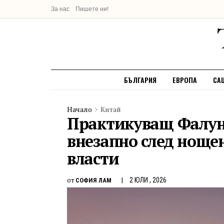
За нас
Пишете ни!
БЪЛГАРИЯ
ЕВРОПА
СА
Начало
Китай
Практикуващ Фалун
внезапно след ноще
власти
от
2 ЮЛИ , 2026
СОФИЯ ЛАМ