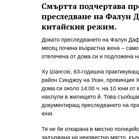
Смъртта подчертава п
преследване на Фалун Д
китайския режим.
Докато преследването на Фалун Даф
месец почина възрастна жена – само
отвлечена от дома си и подложена на
Ху Шангсю, 63-годишна практикуващ
район Синджоу на Ухан, провинция Х
дома си около 14:00 ч. на 10 юни от
нахлули в жилището й. Това съобщав
документиращ преследването на пра
юни.
Тя не бе откарана в местно полицейс
задържана на неизвестно място, къд