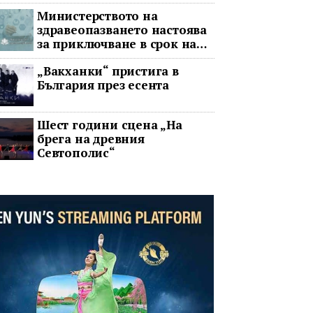
война
Министерството на
здравеопазването настоява
за приключване в срок на
два ключови строителни
„Вакханки“ пристига в
проекта
България през есента
Шест години сцена „На
брега на древния
Севтополис“