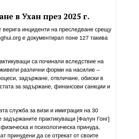
не в Ухан през 2025 г.
т верига инциденти на преследване срещу
ghui.org е документирал поне 127 такива
рактикуващи са починали вследствие на
еживели различни форми на насилие –
оцеси, задържане, отвличане, обиски в
стата за задържане, финансови санкции и
ата служба за визи и имиграция на 30
че задържаните практикуващи [Фалун Гонг]
 физическа и психологическа принуда,
ат принудени да се отрекат от своите