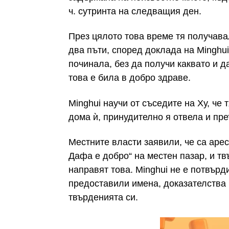
ч. сутринта на следващия ден.
През цялото това време тя получава
два пъти, според доклада на Minghu
починала, без да получи каквато и 
това е била в добро здраве.
Minghui научи от съседите на Ху, че 
дома ѝ, принудително я отвела и пр
Местните власти заявили, че са аре
Дафа е добро“ на местен пазар, и тв
направят това. Minghui не е потвърд
предоставили имена, доказателства 
твърденията си.