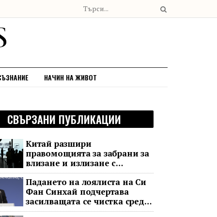
СЪЗНАНИЕ
НАЧИН НА ЖИВОТ
СВЪРЗАНИ ПУБЛИКАЦИИ
Китай разшири
правомощията за забрани за
влизане и излизане с
всеобхватни нови правила
Падането на лоялиста на Си
Фан Синхай подчертава
засилващата се чистка сред
финансовия елит на Китай