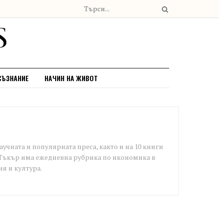
СЪЗНАНИЕ
НАЧИН НА ЖИВОТ
учната и популярната преса, както и на 10 книги
es. Тъкър има ежедневна рубрика по икономика в
я и култура.