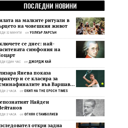
ПОСЛЕДНИ НОВИНИ
илата на малките ритуали в
ърцето на човешкия живот
от
УОЛКЪР ЛАРСЪН
ЕДИ 32 МИНУТИ
ключете се днес: най-
аситената симфония на
оцарт
от
ДЖОРДЖ КАЙ
ЕДИ ЕДИН ЧАС
лизара Янева показа
арактер и се класира за
сминафиналите във Варшава
лед впечатляващ обрат
от
ЕКИП НА THE EPOCH TIMES
ЕДИ 2 ЧАСА
епознатият Найден
ейтанов
от
ОГНЯН СТАМБОЛИЕВ
ЕДИ 3 ЧАСА
зследовател откри задна