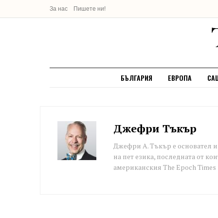
За нас
Пишете ни!
БЪЛГАРИЯ
ЕВРОПА
СА
Джефри Тъкър
Джефри А. Тъкър е основател и 
на пет езика, последната от ко
американския The Epoch Times 