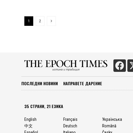
банки от Ваймарската репуб
заемите на банките до нула
абсурдна. Защо лихвените 
1
2
такова нещо като времето. 
трябва да е свързано с ня
колкото по-дълъг е периодът
ПОСЛЕДНИ НОВИНИ
НАПРАВЕТЕ ДАРЕНИЕ
35 СТРАНИ, 21 ЕЗИКА
English
Français
Українська
中文
Deutsch
Română
Español
Italiano
Česky