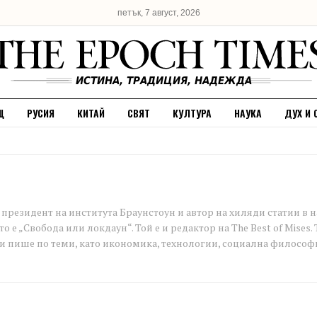
петък, 7 август, 2026
Щ
РУСИЯ
КИТАЙ
СВЯТ
КУЛТУРА
НАУКА
ДУХ И 
президент на института Браунстоун и автор на хиляди статии в на
ито е „Свобода или локдаун“. Той е и редактор на The Best of Mis
и пише по теми, като икономика, технологии, социална философи