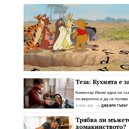
Теза: Кухнята е з
Коментар Имам една не съв
по-вероятно е да се ползва 
и по-луксозна е кухнята, то
от
ДЖЕФРИ ТЪКЪР
21 ЮНИ, 2026
съхранение на бутилирана 
Споделете тази статия
Трябва ли мъжете
домакинството?