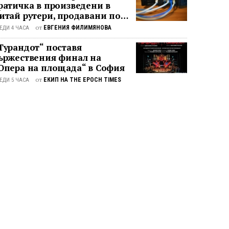
ратичка в произведени в
итай рутери, продавани по
елия свят
от
ЕВГЕНИЯ ФИЛИМЯНОВА
ЕДИ 4 ЧАСА
Турандот“ поставя
ържествения финал на
Опера на площада“ в София
от
ЕКИП НА THE EPOCH TIMES
ЕДИ 5 ЧАСА