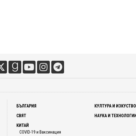
лика насам. През 2008 г. Бернанке сведе разходите по
 и ги задържа там години наред. Тази политика винаги е била
проценти не могат да бъдат нулеви? Защото съществува
Потреблението в настоящето с ресурси, взети от други, винаги
каква цена. В нормални времена и при нормални предпоставки
 на ...
БЪЛГАРИЯ
КУЛТУРА И ИЗКУСТВ
СВЯТ
НАУКА И ТЕХНОЛОГИ
КИТАЙ
COVID-19 и Ваксинация