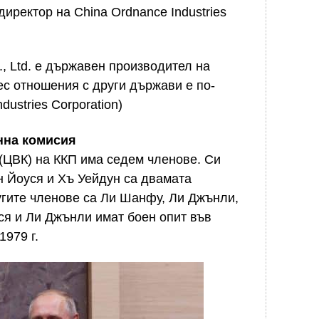
иректор на China Ordnance Industries
., Ltd. е държавен производител на
ес отношения с други държави е по-
dustries Corporation)
нна комисия
(ЦВК) на ККП има седем членове. Си
н Йоуся и Хъ Уейдун са двамата
угите членове са Ли Шанфу, Ли Джънли,
я и Ли Джънли имат боен опит във
1979 г.