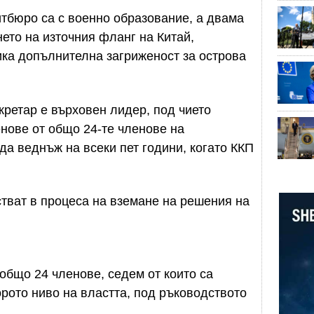
тбюро са с военно образование, а двама
ето на източния фланг на Китай,
ика допълнителна загриженост за острова
кретар е върховен лидер, под чието
нове от общо 24-те членове на
а веднъж на всеки пет години, когато ККП
тват в процеса на вземане на решения на
бщо 24 членове, седем от които са
орото ниво на властта, под ръководството