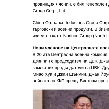
провинция Ляонин, е бил генерален д
Group Corp., Ltd.
China Ordnance Industries Group Corp
търговски и военни продукти. В бизн
известен като Norinco Group (North In
Нови членове на Централната вое
В 20-ата Централна военна комисия 
Дзинпин е председател на ЦВК. Джа
заместник-председатели на ЦВК. Др
Миао Хуа и Джан Шънмин. Джан Йоус
войната на ККП срещу Виетнам през 