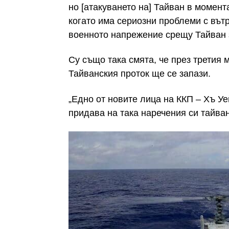
но [атакуването на] Тайван в момент
когато има сериозни проблеми с вът
военното напрежение срещу Тайван з
Су също така смята, че през третия
Тайванския проток ще се запази.
„Едно от новите лица на ККП – Хъ Уе
придава на така наречения си тайван