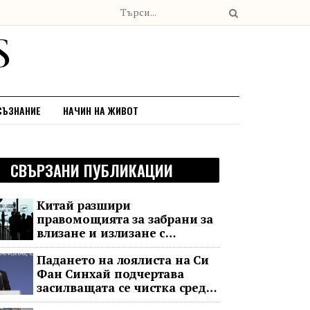
СЪЗНАНИЕ
НАЧИН НА ЖИВОТ
СВЪРЗАНИ ПУБЛИКАЦИИ
Китай разшири
правомощията за забрани за
влизане и излизане с
всеобхватни нови правила
Падането на лоялиста на Си
Фан Синхай подчертава
засилващата се чистка сред
финансовия елит на Китай