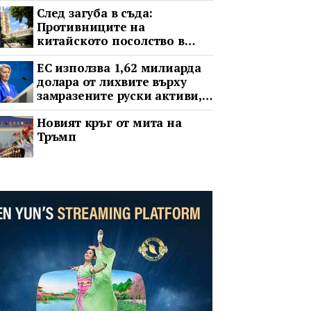
След загуба в съда:
Противниците на
китайското посолство в
Лондон обжалват
ЕС използва 1,62 милиарда
долара от лихвите върху
замразените руски активи,
за да подкрепи Украйна
Новият кръг от мита на
Тръмп