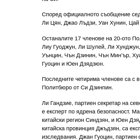
Според официалното съобщение седе
Ли Цян, Джао Лъдзи, Уан Хунин, Цай
Останалите 17 членове на 20-ото По
Лиу Гуоджун, Ли Шулей, Ли Хунджун
Уънцин, Чън Дзинин, Чън Мин’ър, Ху
Гуоцин и Юен Дзядзюн.
Последните четирима членове са с в
Политбюро от Си Дзинпин.
Ли Гандзие, партиен секретар на се
е експерт по ядрена безопасност. М
китайски регион Синдзян, и Юен Дзя
китайска провинция Джъдзян, са екс
изследвания. Джан Гуоцин, партиен 