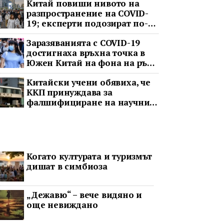
Китай повиши нивото на
разпространение на COVID-
19; експерти подозират по-
тежка ситуация
Заразяванията с COVID-19
достигнаха връхна точка в
Южен Китай на фона на ръст
в цялата страна
Китайски учени обявиха, че
ККП принуждава за
фалшифициране на научни
данни
Когато културата и туризмът
дишат в симбиоза
„Дежавю“ – вече видяно и
още невиждано