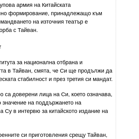
рупова армия на Китайската
нно формирование, принадлежащо към
омандването на източния театър е
орба с Тайван.
т
итута за национална отбрана и
тта в Тайван, смята, че Си ще продължи да
ската стабилност и през третия си мандат.
о са доверени лица на Си, което означава,
о значение на поддържането на
а Су в интервю за китайското издание на
военните си приготовления срещу Тайван,