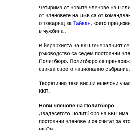
Четирима от новите членове на Поли
от членовете на ЦВК са от командван
отговарящ за
Тайван
, което предизв
в чужбина .
В йерархията на ККП генералният се
ръководство са седем постоянни чле
Политбюро. Политбюро се пренарежд
свиква своето национално събрание.
Теоретично тези висши ешелони учас
ККП.
Нови членове на Политбюро
Двадесетото Политбюро на ККП има о
постоянни членове и се считат за вт
на Си.