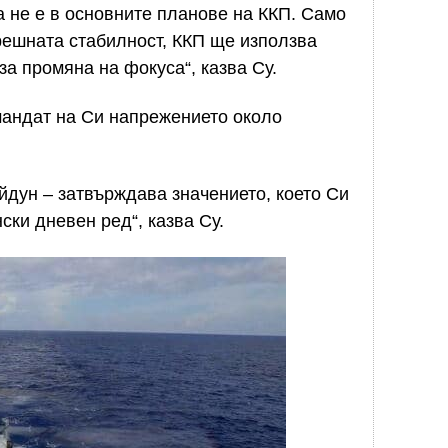
а не е в основните планове на ККП. Само
решната стабилност, ККП ще използва
а промяна на фокуса“, казва Су.
 мандат на Си напрежението около
йдун – затвърждава значението, което Си
ски дневен ред“, казва Су.