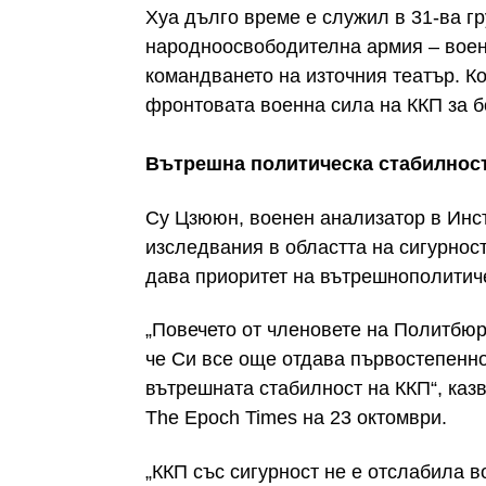
Хуа дълго време е служил в 31-ва г
народноосвободителна армия – вое
командването на източния театър. К
фронтовата военна сила на ККП за б
Вътрешна политическа стабилнос
Су Цзююн, военен анализатор в Инст
изследвания в областта на сигурнос
дава приоритет на вътрешнополитиче
„Повечето от членовете на Политбюр
че Си все още отдава първостепенн
вътрешната стабилност на ККП“, казв
The Epoch Times на 23 октомври.
„ККП със сигурност не е отслабила 