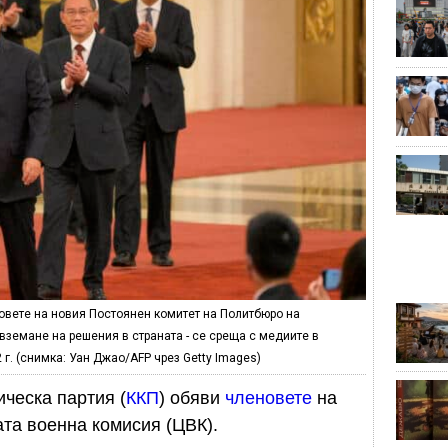
овете на новия Постоянен комитет на Политбюро на
вземане на решения в страната - се среща с медиите в
 г. (снимка: Уан Джао/AFP чрез Getty Images)
ическа партия (
ККП
) обяви
членовете
на
та военна комисия (ЦВК).