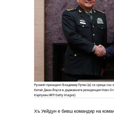
Руският президент Владимир Путин (в) се среща със
Китай Джан Йоуся в държавната резиденция Ново Огар
Карпухин/AFP/Getty Images)
Хъ Уейдун е бивш командир на коман