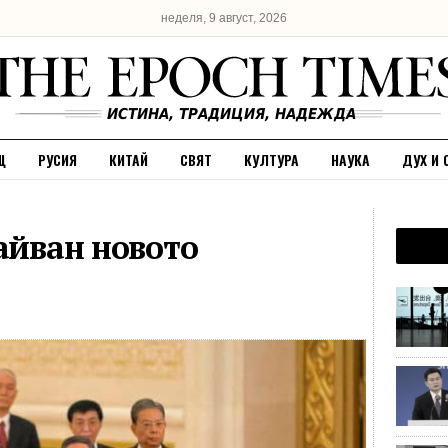
неделя, 9 август, 2026
Щ
РУСИЯ
КИТАЙ
СВЯТ
КУЛТУРА
НАУКА
ДУХ И 
айван новото