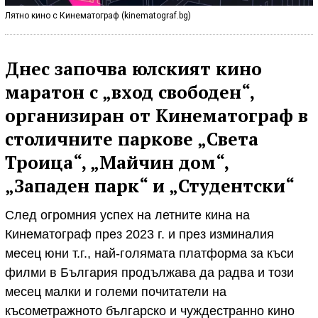
Лятно кино с Кинематограф (kinematograf.bg)
Днес започва юлският кино
маратон с „вход свободен“,
организиран от Кинематограф в
столичните паркове „Света
Троица“, „Майчин дом“,
„Западен парк“ и „Студентски“
След огромния успех на летните кина на
Кинематограф през 2023 г. и през изминалия
месец юни т.г., най-голямата платформа за къси
филми в България продължава да радва и този
месец малки и големи почитатели на
късометражното българско и чуждестранно кино