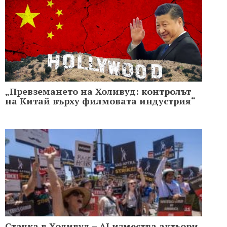
„Превземането на Холивуд: контролът
на Китай върху филмовата индустрия“
Стачка в Холивуд – AI измества актьори