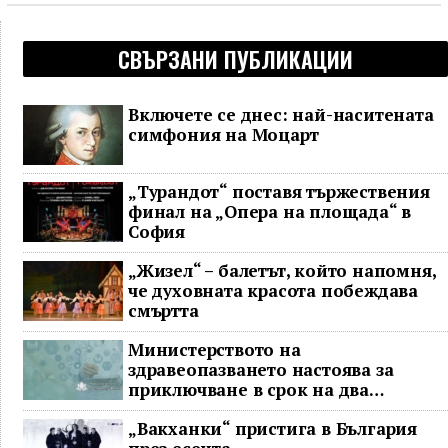
СВЪРЗАНИ ПУБЛИКАЦИИ
Включете се днес: най-наситената
симфония на Моцарт
„Турандот“ поставя тържествения
финал на „Опера на площада“ в
София
„Жизел“ – балетът, който напомня,
че духовната красота побеждава
смъртта
Министерството на
здравеопазването настоява за
приключване в срок на два
ключови строителни проекта
„Вакханки“ пристига в България