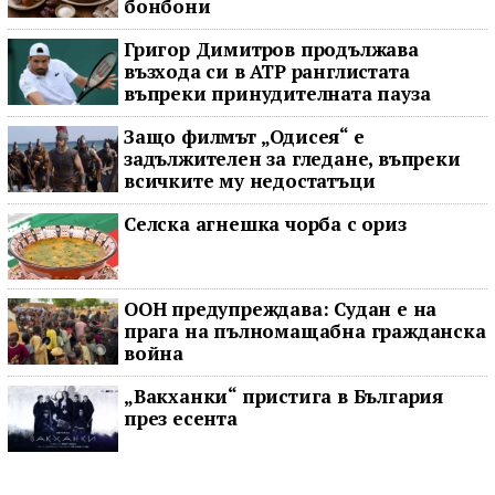
бонбони
Григор Димитров продължава
възхода си в ATP ранглистата
въпреки принудителната пауза
Защо филмът „Одисея“ е
задължителен за гледане, въпреки
всичките му недостатъци
Селска агнешка чорба с ориз
ООН предупреждава: Судан е на
прага на пълномащабна гражданска
война
„Вакханки“ пристига в България
през есента