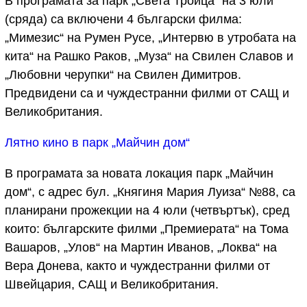
В програмата за парк „Света Троица“ на 3 юли
(сряда) са включени 4 български филма:
„Мимезис“ на Румен Русе, „Интервю в утробата на
кита“ на Рашко Раков, „Муза“ на Свилен Славов и
„Любовни черупки“ на Свилен Димитров.
Предвидени са и чуждестранни филми от САЩ и
Великобритания.
Лятно кино в парк „Майчин дом“
В програмата за новата локация парк „Майчин
дом“, с адрес бул. „Княгиня Мария Луиза“ №88, са
планирани прожекции на 4 юли (четвъртък), сред
които: българските филми „Премиерата“ на Тома
Вашаров, „Улов“ на Мартин Иванов, „Локва“ на
Вера Донева, както и чуждестранни филми от
Швейцария, САЩ и Великобритания.