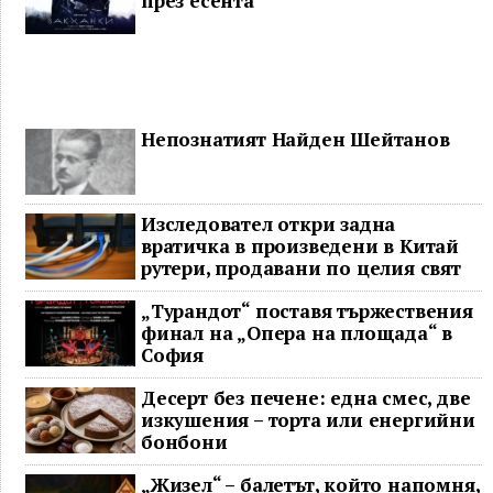
през есента
Непознатият Найден Шейтанов
Изследовател откри задна
вратичка в произведени в Китай
рутери, продавани по целия свят
„Турандот“ поставя тържествения
финал на „Опера на площада“ в
София
Десерт без печене: една смес, две
изкушения – торта или енергийни
бонбони
„Жизел“ – балетът, който напомня,