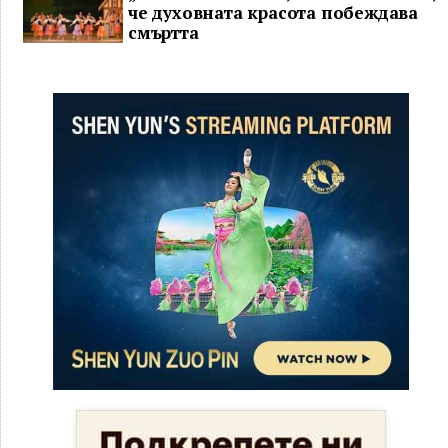
че духовната красота побеждава
смъртта