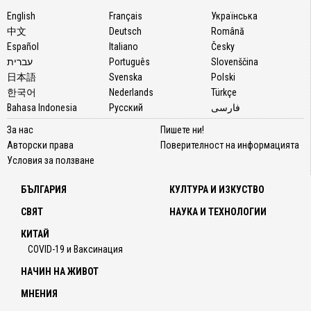
English
Français
Українська
中文
Deutsch
Română
Español
Italiano
Česky
עברית
Português
Slovenščina
日本語
Svenska
Polski
한국어
Nederlands
Türkçe
Bahasa Indonesia
Русский
فارسی
За нас
Пишете ни!
Авторски права
Поверителност на информацията
Условия за ползване
БЪЛГАРИЯ
КУЛТУРА И ИЗКУСТВО
СВЯТ
НАУКА И ТЕХНОЛОГИИ
КИТАЙ
COVID-19 и Ваксинация
НАЧИН НА ЖИВОТ
МНЕНИЯ