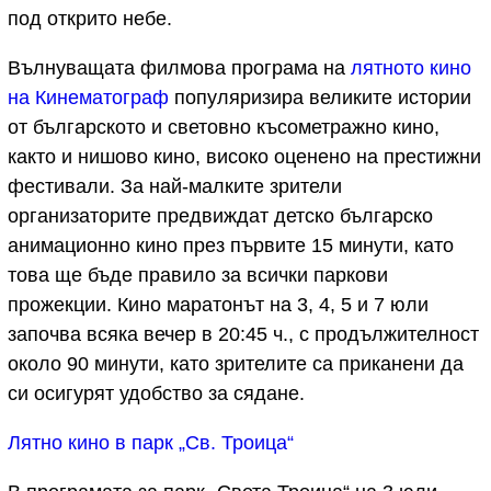
под открито небе.
Вълнуващата филмова програма на
лятното кино
на Кинематограф
популяризира великите истории
от българското и световно късометражно кино,
както и нишово кино, високо оценено на престижни
фестивали. За най-малките зрители
организаторите предвиждат детско българско
анимационно кино през първите 15 минути, като
това ще бъде правило за всички паркови
прожекции. Кино маратонът на 3, 4, 5 и 7 юли
започва всяка вечер в 20:45 ч., с продължителност
около 90 минути, като зрителите са приканени да
си осигурят удобство за сядане.
Лятно кино в парк „Св. Троица“