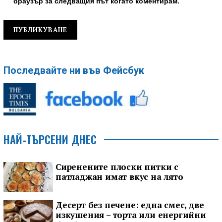
браузър за следващия път когато коментирам.
Последвайте ни във Фейсбук
НАЙ-ТЪРСЕНИ ДНЕС
Сиренените плоски питки с
патладжан имат вкус на лято
Десерт без печене: една смес, две
изкушения – торта или енергийни