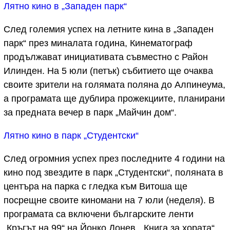
Лятно кино в „Западен парк“
След големия успех на летните кина в „Западен
парк“ през миналата година, Кинематограф
продължават инициативата съвместно с Район
Илинден. На 5 юли (петък) събитието ще очаква
своите зрители на голямата поляна до Алпинеума,
а програмата ще дублира прожекциите, планирани
за предната вечер в парк „Майчин дом“.
Лятно кино в парк „Студентски“
След огромния успех през последните 4 години на
кино под звездите в парк „Студентски“, поляната в
центъра на парка с гледка към Витоша ще
посрещне своите киномани на 7 юли (неделя). В
програмата са включени българските ленти
„Кръгът на 99“ на Йонко Донев, „Книга за хората“