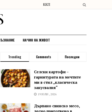
СЪЗНАНИЕ
НАЧИН НА ЖИВОТ
Trending
Comments
Последни
Селски картофи –
гарнитурата на мечтите
ми в стил „класическа
закусвалня“
19 ЮЛИ , 2026
Дърпано свинско месо,
лесно приготвено в