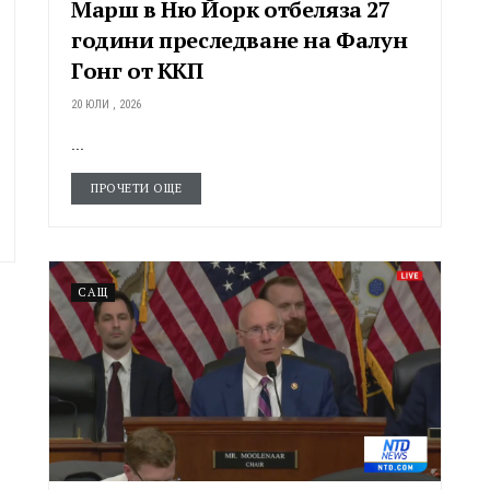
Марш в Ню Йорк отбеляза 27
години преследване на Фалун
Гoнг от ККП
20 ЮЛИ , 2026
...
ПРОЧЕТИ ОЩЕ
САЩ