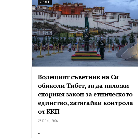
СВЯТ
Водещият съветник на Си
обиколи Тибет, за да наложи
спорния закон за етническото
единство, затягайки контрола
от ККП
27 ЮЛИ , 2026
...