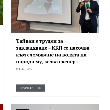
Тайван е труден за
завладяване – ККП се насочва
към сломяване на волята на
народа му, казва експерт
12 ЮЛИ , 2026
...
ПРОЧЕТИ ОЩЕ