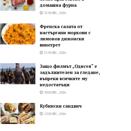
домашна фурна
31 ЮЛИ , 2026
Френска салата от
настъргани моркови с
лимонов дижонски
винегрет
21 ЮЛИ , 2026
Защо филмът „Одисея“ е
задължителен за гледане,
въпреки всичките му
недостатъци
30 ЮЛИ , 2026
Кубински сандвич
15 ЮЛИ , 2026