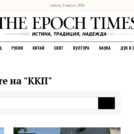
събота, 8 август, 2026
Щ
РУСИЯ
КИТАЙ
СВЯТ
КУЛТУРА
НАУКА
ДУХ И 
те на "ККП"