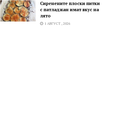
Сиренените плоски питки
с патладжан имат вкус на
лято
1 АВГУСТ , 2026