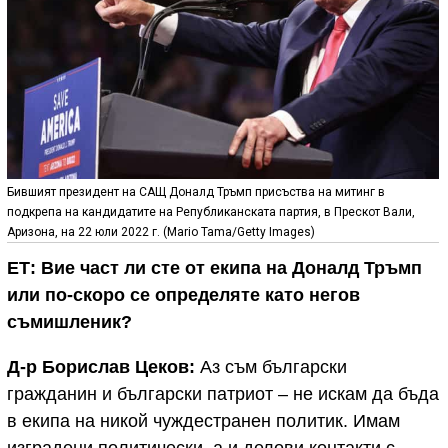
Бившият президент на САЩ Доналд Тръмп присъства на митинг в
подкрепа на кандидатите на Републиканската партия, в Прескот Вали,
Аризона, на 22 юли 2022 г. (Mario Tama/Getty Images)
ЕТ: Вие част ли сте от екипа на Доналд Тръмп
или по-скоро се определяте като негов
съмишленик?
Д-р Борислав Цеков:
Аз съм български
гражданин и български патриот – не искам да бъда
в екипа на никой чуждестранен политик. Имам
изградени политически, а и делови контакти с