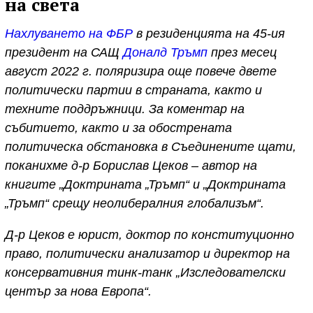
на света
Нахлуването на ФБР
в резиденцията на 45-ия
президент на САЩ
Доналд Тръмп
през месец
август 2022 г. поляризира още повече двете
политически партии в страната, както и
техните поддръжници. За коментар на
събитието, както и за обострената
политическа обстановка в Съединените щати,
поканихме д-р Борислав Цеков – автор на
книгите „Доктрината „Тръмп“ и „Доктрината
„Тръмп“ срещу неолибералния глобализъм“.
Д-р Цеков е юрист, доктор по конституционно
право, политически анализатор и директор на
консервативния тинк-танк „Изследователски
център за нова Европа“.