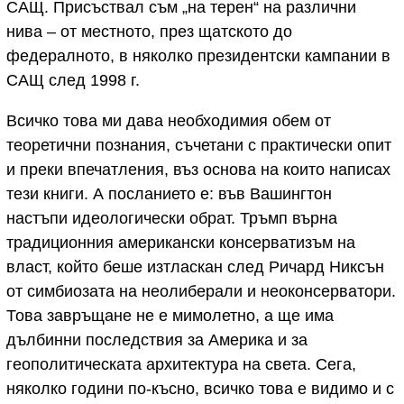
САЩ. Присъствал съм „на терен“ на различни
нива – от местното, през щатското до
федералното, в няколко президентски кампании в
САЩ след 1998 г.
Всичко това ми дава необходимия обем от
теоретични познания, съчетани с практически опит
и преки впечатления, въз основа на които написах
тези книги. А посланието е: във Вашингтон
настъпи идеологически обрат. Тръмп върна
традиционния американски консерватизъм на
власт, който беше изтласкан след Ричард Никсън
от симбиозата на неолиберали и неоконсерватори.
Това завръщане не е мимолетно, а ще има
дълбинни последствия за Америка и за
геополитическата архитектура на света. Сега,
няколко години по-късно, всичко това е видимо и с