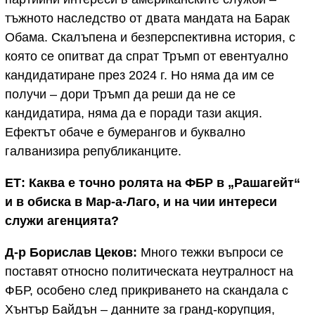
тъжното наследство от двата мандата на Барак
Обама. Скалъпена и безперспективна история, с
която се опитват да спрат Тръмп от евентуално
кандидатиране през 2024 г. Но няма да им се
получи – дори Тръмп да реши да не се
кандидатира, няма да е поради тази акция.
Ефектът обаче е бумерангов и буквално
галванизира републиканците.
ЕТ: Каква е точно ролята на ФБР в „Рашагейт“
и в обиска в Мар-а-Лаго, и на чии интереси
служи агенцията?
Д-р Борислав Цеков:
Много тежки въпроси се
поставят относно политическата неутралност на
ФБР, особено след прикриването на скандала с
Хънтър Байдън – данните за гранд-корупция,