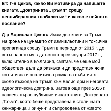
ET:
Г-н Цеков, какво Ви мотивира да напишете
книгата „Доктрината „Тръмп“ срещу
неолибералния глобализъм“ и какво е нейното
послание?
Д-р Борислав Цеков:
Имам две книги за Тръмп.
На фона на цунамито от измишльотини и токсична
пропаганда срещу Тръмп в периода от 2015 г. до
встъпването му в длъжност през януари 2017 г.,
включително в България, смятам, че беше мой
обществен дълг да разкажа и да представя ясна
когнитивна и аналитична рамка на събитията
около възхода на Тръмп към Белия дом и неговата
идеологическа доктрина. Затова още през 2016 г.
написах първо публицистичната книга „Доктрината
„Тръмп“, която беше представена в столичната
книжарница „Гринуич“ и съпроводена от живото