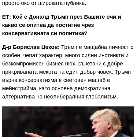
просто око от широката публика.
ЕТ: Кой е Доналд Тръмп през Вашите очи и
какво се опитва да постигне чрез
консервативната си политика?
Д-р Борислав Цеков:
Тръмп е мащабна личност с
особен, чепат характер, много силни инстинкти и
безкомпромисен бизнес нюх, съчетани с добре
прикриваната мекота на един добър човек. Тръмп
върна консерватизма в световен мащаб в
мейнстрийма, като основна демократична
алтернатива на неолибералния глобализъм.