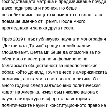
господстващата матрица и предизвикваше почуда,
даже подигравка и ирония. Но беше
незаобиколимо, защото кормилото на властта се
поемаше именно от Тръмп. После много
прогледнаха и запяха друга песен.
През 2019 г. пък публикувах научната монография
„Доктрината „Тръмп“ срещу неолибералния
глобализъм“. Целта ми беше да спомогна за по-
обективно и всестранно информиране на
българската общественост за идеологическия
обрат, който Доналд Тръмп внесе в американската
политика, а оттам и в световната политика. От
много години следя задълбочено политическия
живот на Америка, изчел съм няколко вагона с
научна литература в сферата на историята,
политическите науки и конституционното право на