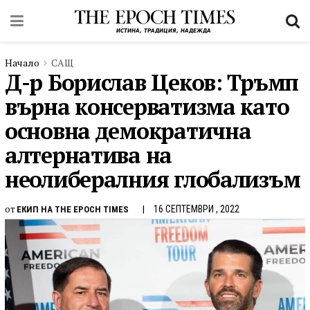
Начало
САЩ
Д-р Борислав Цеков: Тръмп
върна консерватизма като
основна демократична
алтернатива на
неолибералния глобализъм
от
16 СЕПТЕМВРИ , 2022
ЕКИП НА THE EPOCH TIMES