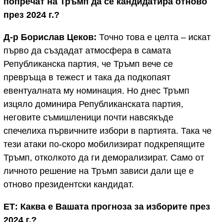
попречат на Тръмп да се кандидатира отново
през 2024 г.?
Д-р Борислав Цеков:
Точно това е целта – искат
първо да създадат атмосфера в самата
Републиканска партия, че Тръмп вече се
превръща в тежест и така да подкопаят
евентуалната му номинация. Но днес Тръмп
изцяло доминира Републиканската партия,
неговите съмишленици почти навсякъде
спечелиха първичните избори в партията. Така че
тези атаки по-скоро мобилизират подкрепящите
Тръмп, отколкото да ги деморализират. Само от
личното решение на Тръмп зависи дали ще е
отново президентски кандидат.
ЕТ: Каква е Вашата прогноза за изборите през
2024 г.?