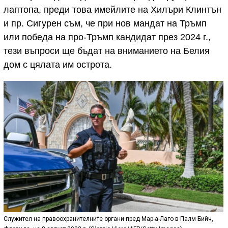
лаптопа, преди това имейлите на Хилъри Клинтън
и пр. Сигурен съм, че при нов мандат на Тръмп
или победа на про-Тръмп кандидат през 2024 г.,
тези въпроси ще бъдат на вниманието на Белия
дом с цялата им острота.
Служител на правоохранителните органи пред Мар-а-Лаго в Палм Бийч,