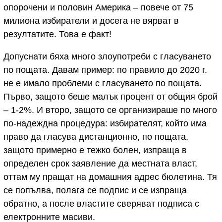
опорочени и половин Америка – повече от 75
милиона избиратели и досега не вярват в
резултатите. Това е факт!
Допуснати бяха много злоупотреби с гласуването
по пощата. Давам пример: по правило до 2020 г.
не е имало проблеми с гласуването по пощата.
Първо, защото беше малък процент от общия брой
– 1-2%. И второ, защото се организираше по много
по-надеждна процедура: избирателят, който има
право да гласува дистанционно, по пощата,
защото примерно е тежко болен, изпраща в
определен срок заявление да местната власт,
оттам му пращат на домашния адрес бюлетина. Тя
се попълва, полага се подпис и се изпраща
обратно, а после властите сверяват подписа с
електронните масиви.