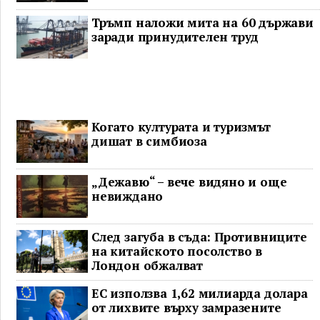
Тръмп наложи мита на 60 държави
заради принудителен труд
Когато културата и туризмът
дишат в симбиоза
„Дежавю“ – вече видяно и още
невиждано
След загуба в съда: Противниците
на китайското посолство в
Лондон обжалват
ЕС използва 1,62 милиарда долара
от лихвите върху замразените