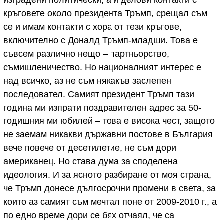
кръговете около президента Тръмп, срещал съм
се и имам контакти с хора от тези кръгове,
включително с Доналд Тръмп-младши. Това е
съвсем различно нещо – партньорство,
съмишленичество. Но националният интерес е
над всичко, аз не съм някакъв заслепен
последовател. Самият президент Тръмп тази
година ми изпрати поздравителен адрес за 50-
годишния ми юбилей – това е висока чест, защото
не заемам никакви държавни постове в България
вече повече от десетилетие, не съм дори
американец. Но става дума за споделена
идеология. И за ясното разбиране от моя страна,
че Тръмп донесе дългосрочни промени в света, за
които аз самият съм мечтал поне от 2009-2010 г., а
по едно време дори се бях отчаял, че са