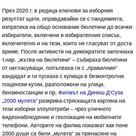
През 2020 г. в редица ключови за изборния
резултат щати, оправдавайки се с пандемията,
изпратиха на общо основание бюлетини до всички
избиратели, включени в избирателния списък,
включително и на тези, които не гласуват от доста
време. После активисти на демократите започнаха
т.нар. „жътва на бюлетини“ – събираха бюлетини
от негласуващи, попълваха ги с „правилния“
кандидат и ги пускаха с купища в безконтролни
пощенски кутии, разположени на улици,
бензиностанции и пр.
Филмът на Динеш Д’Суза
„2000 мулета“
разкрива стряскащата картина на
тези изборни злоупотреби – чрез уличното
видеонаблюдение и геолокация на мобилните
телефони. Авторите на филма показват как поне
2000 души са били „мулета“ за пренасяне на