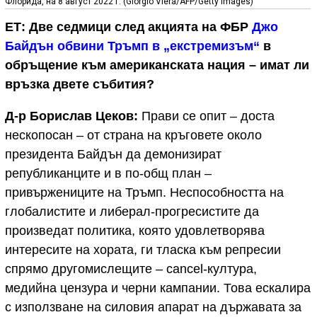
Флорида, на 8 август 2022 г. (Giorgio Viera/AFP/Getty Images)
ЕТ: Две седмици след акцията на ФБР
Джо
Байдън обвини Тръмп в „екстремизъм“
в
обръщение към американската нация – имат ли
връзка двете събития?
Д-р Борислав Цеков:
Прави се опит – доста
нескопосан – от страна на кръговете около
президента Байдън да демонизират
републиканците и в по-общ план –
привържениците на Тръмп. Неспособността на
глобалистите и либерал-прогресистите да
произведат политика, която удовлетворява
интересите на хората, ги тласка към репресии
спрямо другомислещите – cancel-култура,
медийна цензура и черни кампании. Това ескалира
с използване на силовия апарат на държавата за