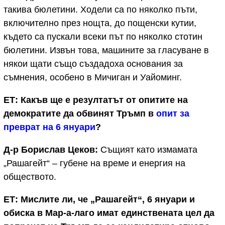
такива бюлетини. Ходели са по няколко пъти,
включително през нощта, до пощенски кутии,
където са пускали всеки път по няколко стотин
бюлетини. Извън това, машините за гласуване в
някои щати също създадоха основания за
съмнения, особено в Мичиган и Уайоминг.
ЕТ: Какъв ще е резултатът от опитите на
демократите да обвинят Тръмп в
опит за
преврат на 6 януари
?
Д-р Борислав Цеков:
Същият като измамата
„Рашагейт“ – губене на време и енергия на
обществото.
ЕТ: Мислите ли, че „Рашагейт“, 6 януари и
обиска в Мар-а-лаго имат единствената цел да