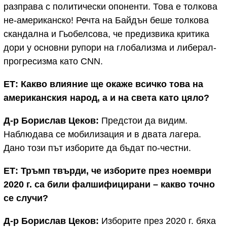
разправа с политически опоненти. Това е толкова
не-американско! Речта на Байдън беше толкова
скандална и Гьобелсова, че предизвика критика
дори у основни рупори на глобализма и либерал-
прогресизма като CNN.
ЕТ: Какво влияние ще окаже всичко това на
американския народ, а и на света като цяло?
Д-р Борислав Цеков:
Предстои да видим.
Наблюдава се мобилизация и в двата лагера.
Дано този път изборите да бъдат по-честни.
ЕТ: Тръмп твърди, че изборите през ноември
2020 г. са били фалшифицирани – какво точно
се случи?
Д-р Борислав Цеков:
Изборите през 2020 г. бяха