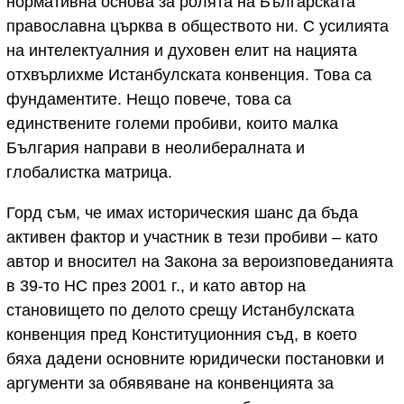
нормативна основа за ролята на Българската
православна църква в обществото ни. С усилията
на интелектуалния и духовен елит на нацията
отхвърлихме Истанбулската конвенция. Това са
фундаментите. Нещо повече, това са
единствените големи пробиви, които малка
България направи в неолибералната и
глобалистка матрица.
Горд съм, че имах историческия шанс да бъда
активен фактор и участник в тези пробиви – като
автор и вносител на Закона за вероизповеданията
в 39-то НС през 2001 г., и като автор на
становището по делото срещу Истанбулската
конвенция пред Конституционния съд, в което
бяха дадени основните юридически постановки и
аргументи за обявяване на конвенцията за