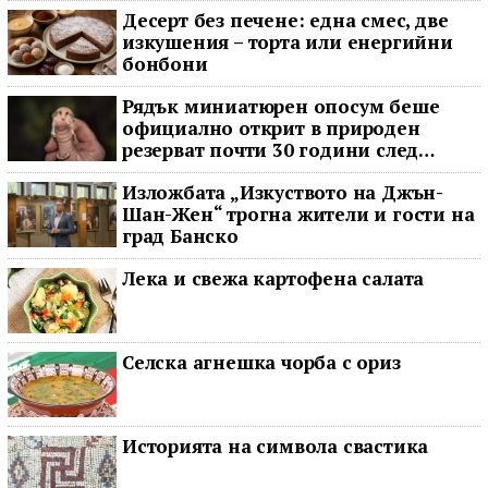
Десерт без печене: една смес, две
изкушения – торта или енергийни
бонбони
Рядък миниатюрен опосум беше
официално открит в природен
резерват почти 30 години след
последното му наблюдение
Изложбата „Изкуството на Джън-
Шан-Жен“ трогна жители и гости на
град Банско
Лека и свежа картофена салата
Селска агнешка чорба с ориз
Историята на символа свастика