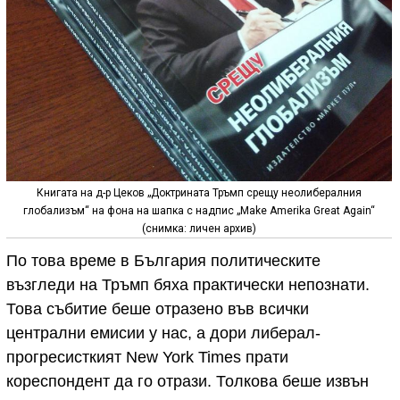
Книгата на д-р Цеков „Доктрината Тръмп срещу неолибералния
глобализъм“ на фона на шапка с надпис „Make Amerika Great Again“
(снимка: личен архив)
По това време в България политическите
възгледи на Тръмп бяха практически непознати.
Това събитие беше отразено във всички
централни емисии у нас, а дори либерал-
прогресисткият New York Times прати
кореспондент да го отрази. Толкова беше извън