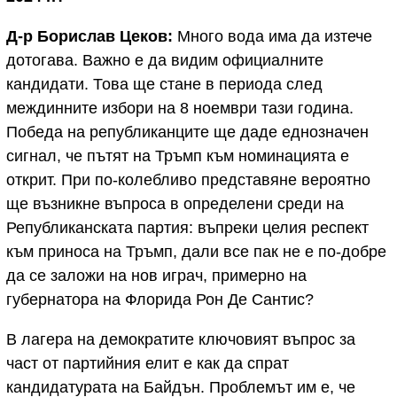
Д-р Борислав Цеков:
Много вода има да изтече
дотогава. Важно е да видим официалните
кандидати. Това ще стане в периода след
междинните избори на 8 ноември тази година.
Победа на републиканците ще даде еднозначен
сигнал, че пътят на Тръмп към номинацията е
открит. При по-колебливо представяне вероятно
ще възникне въпроса в определени среди на
Републиканската партия: въпреки целия респект
към приноса на Тръмп, дали все пак не е по-добре
да се заложи на нов играч, примерно на
губернатора на Флорида Рон Де Сантис?
В лагера на демократите ключовият въпрос за
част от партийния елит е как да спрат
кандидатурата на Байдън. Проблемът им е, че