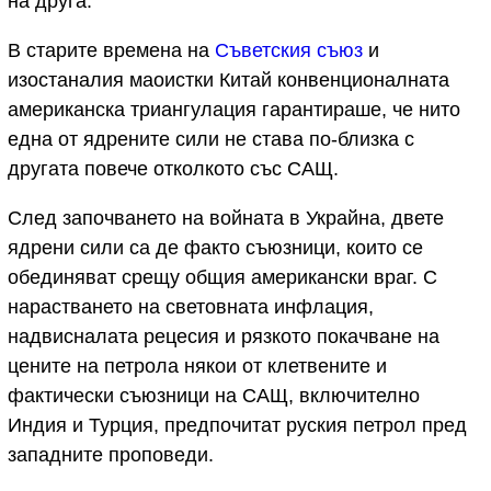
на друга.
В старите времена на
Съветския съюз
и
изостаналия маоистки Китай конвенционалната
американска триангулация гарантираше, че нито
една от ядрените сили не става по-близка с
другата повече отколкото със САЩ.
След започването на войната в Украйна, двете
ядрени сили са де факто съюзници, които се
обединяват срещу общия американски враг. С
нарастването на световната инфлация,
надвисналата рецесия и рязкото покачване на
цените на петрола някои от клетвените и
фактически съюзници на САЩ, включително
Индия и Турция, предпочитат руския петрол пред
западните проповеди.