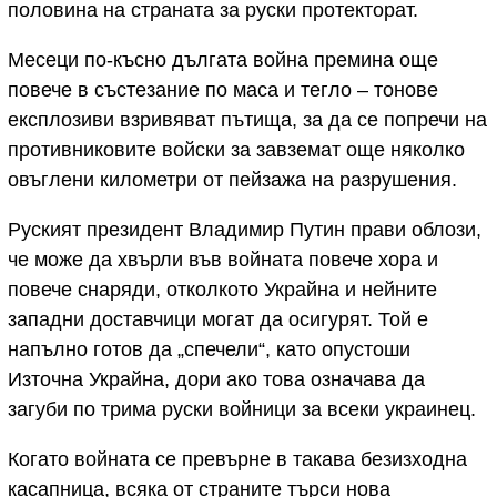
половина на страната за руски протекторат.
Месеци по-късно дългата война премина още
повече в състезание по маса и тегло – тонове
експлозиви взривяват пътища, за да се попречи на
противниковите войски за завземат още няколко
овъглени километри от пейзажа на разрушения.
Руският президент Владимир Путин прави облози,
че може да хвърли във войната повече хора и
повече снаряди, отколкото Украйна и нейните
западни доставчици могат да осигурят. Той е
напълно готов да „спечели“, като опустоши
Източна Украйна, дори ако това означава да
загуби по трима руски войници за всеки украинец.
Когато войната се превърне в такава безизходна
касапница, всяка от страните търси нова