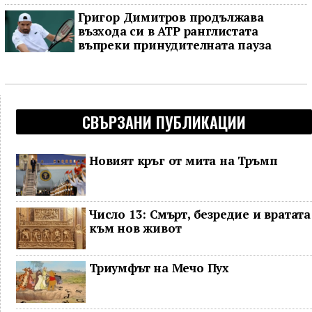
Григор Димитров продължава
възхода си в ATP ранглистата
въпреки принудителната пауза
СВЪРЗАНИ ПУБЛИКАЦИИ
Новият кръг от мита на Тръмп
Число 13: Смърт, безредие и вратата
към нов живот
Триумфът на Мечо Пух