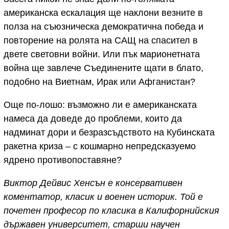
американска ескалация ще наклони везните в
полза на съюзническа демократична победа и
повторение на ролята на САЩ на спасител в
двете световни войни. Или пък марионетната
война ще завлече Съединените щати в блато,
подобно на Виетнам, Ирак или Афганистан?
Още по-лошо: възможно ли е американската
намеса да доведе до проблеми, които да
надминат дори и безразсъдството на Кубинската
ракетна криза – с кошмарно непредсказуемо
ядрено противопоставяне?
Виктор Дейвис Хенсън е консервативен
коментатор, класик и военен историк. Той е
почетен професор по класика в Калифорнийския
държавен университет, старши научен