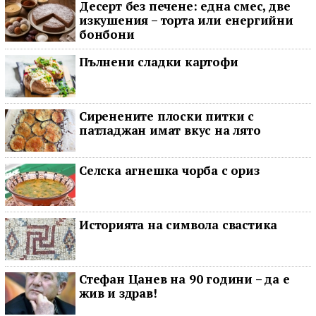
Десерт без печене: една смес, две
изкушения – торта или енергийни
бонбони
Пълнени сладки картофи
Сиренените плоски питки с
патладжан имат вкус на лято
Селска агнешка чорба с ориз
Историята на символа свастика
Стефан Цанев на 90 години – да е
жив и здрав!