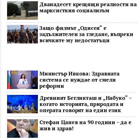
Дванадесет крещящи реалности на
марксисткия социализъм
Защо филмът „Одисея“ е
задължителен за гледане, въпреки
всичките му недостатъци
Министър Ивкова: Здравната
система се нуждае от смели
реформи
Древният Бегликташ и „Набуко“ –
когато историята, природата и
операта говорят на един език
Стефан Цанев на 90 години – да е
жив и здрав!