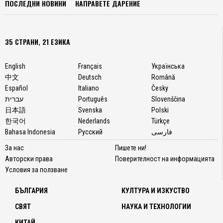
ПОСЛЕДНИ НОВИНИ
НАПРАВЕТЕ ДАРЕНИЕ
35 СТРАНИ, 21 ЕЗИКА
English
Français
Українська
中文
Deutsch
Română
Español
Italiano
Česky
עברית
Português
Slovenščina
日本語
Svenska
Polski
한국어
Nederlands
Türkçe
Bahasa Indonesia
Русский
فارسی
За нас
Пишете ни!
Авторски права
Поверителност на информацията
Условия за ползване
БЪЛГАРИЯ
КУЛТУРА И ИЗКУСТВО
СВЯТ
НАУКА И ТЕХНОЛОГИИ
КИТАЙ