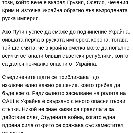
този, който вече е вкарал Грузия, Осетия, Чечения,
Крим и Източна Украйна обратно във възродената
руска империя.
Ако Путин успее да смаже до подчинение Украйна,
бившата перла в руската имперска корона, тогава
той ще смята, че в крайна сметка може да погълне
всички останали бивши съветски републики, които
са далеч по-малко опасни от Украйна.
Съединените щати се приближават до
изключително важно решение, което трябва да
бъде взето. Радикалното засилване на ролята на
САЩ в Украйна е свързано с много опасни първи
стъпки. Никой не знае какви са правилата за
действие след Студената война, когато една
ядрена сила открито се сражава със заместител