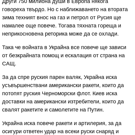
Други 750 милиона души в Европа някога
говореха твърдо. Но с наближаването на втората
зима техният внос на газ и петрол от Русия ще
намалее още повече. Тогава тяхната гореща и
неприкосновена реторика може да се охлади.
Така че войната в Украйна все повече ще зависи
от безкрайната помощ и ескалация от страна на
САЩ.
За да спре руския парен валяк, Украйна иска
усъвършенствани американски ракети, които да
потопят руския Черноморски флот. Киев иска
доставки на американски изтребители, които да
свалят ракетите и самолетите на Путин.
Украйна иска повече ракети и артилерия, за да
осигури ответен удар на всеки руски снаряд и