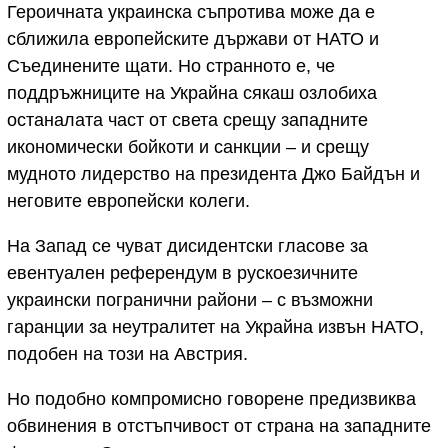
Героичната украинска съпротива може да е
сближила европейските държави от НАТО и
Съединените щати. Но странното е, че
поддръжниците на Украйна сякаш озлобиха
останалата част от света срещу западните
икономически бойкоти и санкции – и срещу
мудното лидерство на президента Джо Байдън и
неговите европейски колеги.
На Запад се чуват дисидентски гласове за
евентуален референдум в рускоезичните
украински погранични райони – с възможни
гаранции за неутралитет на Украйна извън НАТО,
подобен на този на Австрия.
Но подобно компромисно говорене предизвиква
обвинения в отстъпчивост от страна на западните