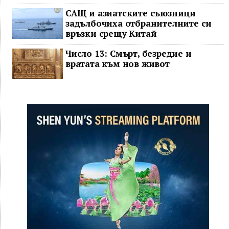
САЩ и азиатските съюзници
задълбочиха отбранителните си
връзки срещу Китай
Число 13: Смърт, безредие и
вратата към нов живот