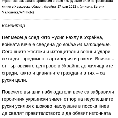
Украинска самоходна артилерия стреля към руските сили на фронтовата
линия в Харковска област, Украйна, 27 юли 2022 г. (снимка: Евгени
Малолетка/AP Photo)
Коментар
Пет месеца след като Русия нахлу в Украйна,
войната вече е сведена до
война на изтощение
.
Сегашните жестоки и изтощителни военни удари
се водят предимно с артилерия и ракети. Всичко –
от търговските центрове в Украйна до жилищните
сгради, както и цивилните граждани в тях – са
руски цели.
Повечето външни наблюдатели вече са забравили
героичния украински зимен отпор на неуспешните
руски усилия с шоково нахлуване в посока Киев
да свалят правителството и да обявят източната