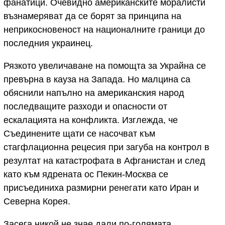
фанатици. Очевидно американските моралисти
възнамеряват да се борят за принципа на
неприкосновеност на националните граници до
последния украинец.
Рязкото увеличаване на помощта за Украйна се
превърна в кауза на Запада. Но малцина са
обяснили напълно на американския народ
последващите разходи и опасности от
ескалацията на конфликта. Изглежда, че
Съединените щати се насочват към
стагфлационна рецесия при загуба на контрол в
резултат на катастрофата в Афганистан и след
като към ядрената ос Пекин-Москва се
присъединиха размирни ренегати като Иран и
Северна Корея.
Засега никой не знае дали по-голямата