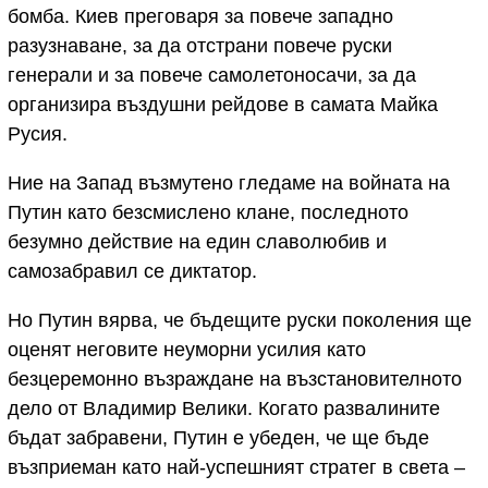
бомба. Киев преговаря за повече западно
разузнаване, за да отстрани повече руски
генерали и за повече самолетоносачи, за да
организира въздушни рейдове в самата Майка
Русия.
Ние на Запад възмутено гледаме на войната на
Путин като безсмислено клане, последното
безумно действие на един славолюбив и
самозабравил се диктатор.
Но Путин вярва, че бъдещите руски поколения ще
оценят неговите неуморни усилия като
безцеремонно възраждане на възстановителното
дело от Владимир Велики. Когато развалините
бъдат забравени, Путин е убеден, че ще бъде
възприеман като най-успешният стратег в света –