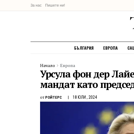
За нас
Пишете ни!
БЪЛГАРИЯ
ЕВРОПА
СА
Начало
Европа
Урсула фон дер Лайе
мандат като предсе
от
18 ЮЛИ , 2024
РОЙТЕРС