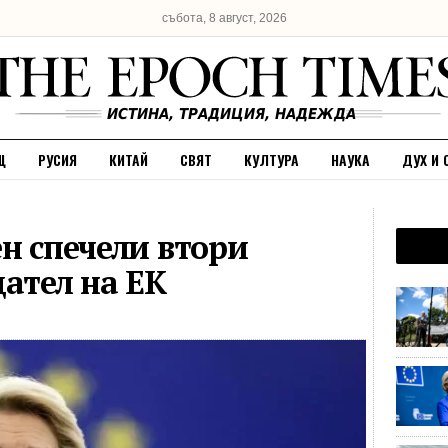
събота, 8 август, 2026
Щ
РУСИЯ
КИТАЙ
СВЯТ
КУЛТУРА
НАУКА
ДУХ И 
н спечели втори
дател на ЕК