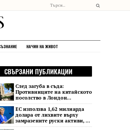
СЪЗНАНИЕ
НАЧИН НА ЖИВОТ
СВЪРЗАНИ ПУБЛИКАЦИИ
След загуба в съда:
Противниците на китайското
посолство в Лондон
обжалват
ЕС използва 1,62 милиарда
долара от лихвите върху
замразените руски активи, за
да подкрепи Украйна