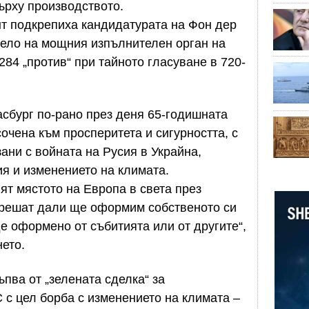
ърху производството.
т подкрепиха кандидатурата на Фон дер
чело на мощния изпълнителен орган на
284 „против“ при тайното гласуване в 720-
сбург по-рано през деня 65-годишната
очена към просперитета и сигурността, с
ани с войната на Русия в Украйна,
я и изменението на климата.
т мястото на Европа в света през
 решат дали ще оформим собственото си
е оформено от събитията или от другите“,
ето.
ъпва от „зелената сделка“ за
 с цел борба с изменението на климата –