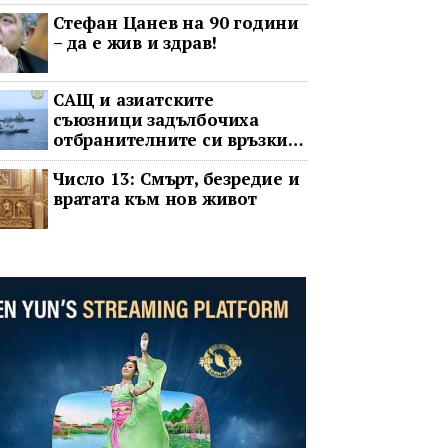
операта говорят на един
Стефан Цанев на 90 години
език
– да е жив и здрав!
САЩ и азиатските
съюзници задълбочиха
отбранителните си връзки
срещу Китай
Число 13: Смърт, безредие и
вратата към нов живот