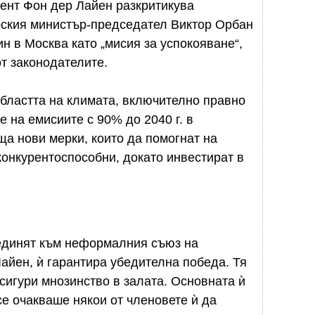
ент Фон дер Лайен разкритикува
ския министър-председател Виктор Орбан
н в Москва като „мисия за успокояване“,
т законодателите.
бластта на климата, включително правно
 на емисиите с 90% до 2040 г. в
еща нови мерки, които да помогнат на
конкурентоспособни, докато инвестират в
единят към неформалния съюз на
Лайен, ѝ гарантира убедителна победа. Тя
осигури мнозинство в залата. Основната ѝ
се очакваше някои от членовете ѝ да