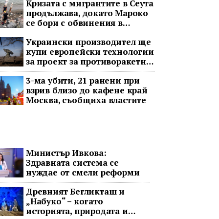
Кризата с мигрантите в Сеута
продължава, докато Мароко
се бори с обвинения в
чужбина и с гнева у дома
Украински производител ще
купи европейски технологии
за проект за противоракетна
отбрана
3-ма убити, 21 ранени при
взрив близо до кафене край
Москва, съобщиха властите
Министър Ивкова:
Здравната система се
нуждае от смели реформи
Древният Бегликташ и
„Набуко“ – когато
историята, природата и