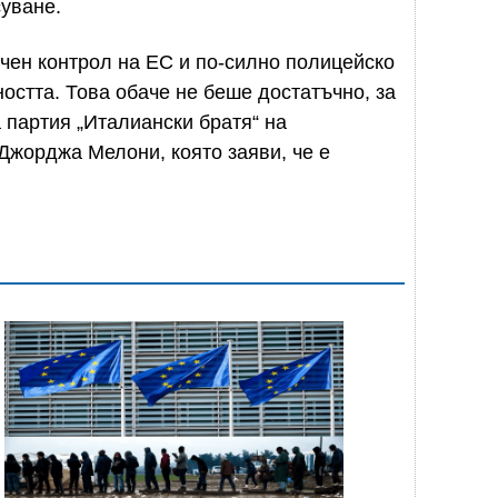
суване.
чен контрол на ЕС и по-силно полицейско
остта. Това обаче не беше достатъчно, за
 партия „Италиански братя“ на
Джорджа Мелони, която заяви, че е