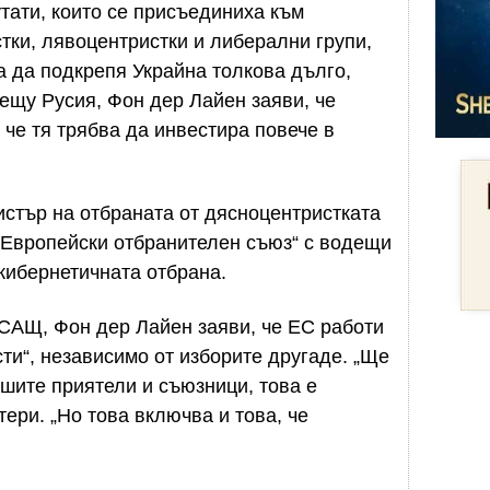
тати, които се присъединиха към
тки, лявоцентристки и либерални групи,
а да подкрепя Украйна толкова дълго,
рещу Русия, Фон дер Лайен заяви, че
 че тя трябва да инвестира повече в
стър на отбраната от дясноцентристката
 Европейски отбранителен съюз“ с водещи
 кибернетичната отбрана.
 САЩ, Фон дер Лайен заяви, че ЕС работи
ти“, независимо от изборите другаде. „Ще
ашите приятели и съюзници, това е
тери. „Но това включва и това, че