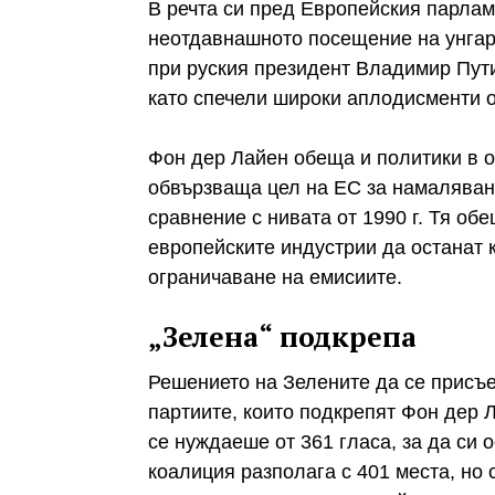
В речта си пред Европейския парлам
неотдавнашното посещение на унгар
при руския президент Владимир Пути
като спечели широки аплодисменти о
Фон дер Лайен обеща и политики в о
обвързваща цел на ЕС за намаляване
сравнение с нивата от 1990 г. Тя об
европейските индустрии да останат 
ограничаване на емисиите.
„Зелена“ подкрепа
Решението на Зелените да се присъ
партиите, които подкрепят Фон дер 
се нуждаеше от 361 гласа, за да си 
коалиция разполага с 401 места, но 