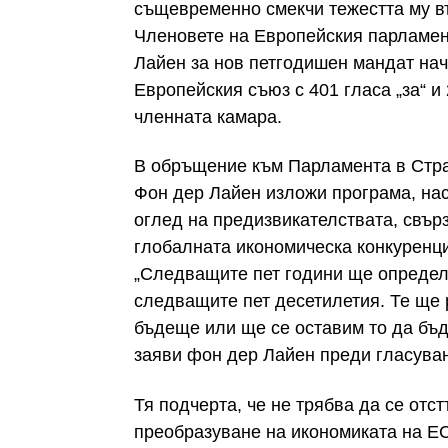
същевременно смекчи тежестта му в
Членовете на Европейския парламен
Лайен за нов петгодишен мандат на
Европейския съюз с 401 гласа „за“ и 
членната камара.
В обръщение към Парламента в Стра
Фон дер Лайен изложи програма, нас
оглед на предизвикателствата, свърз
глобалната икономическа конкуренци
„Следващите пет години ще определя
следващите пет десетилетия. Те ще
бъдеще или ще се оставим то да бъд
заяви фон дер Лайен преди гласуван
Тя подчерта, че не трябва да се отст
преобразуване на икономиката на ЕС