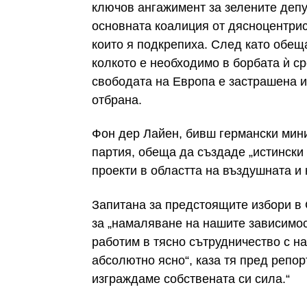
ключов ангажимент за зелените депу
основната коалиция от дясноцентрис
които я подкрепиха. След като обещ
колкото е необходимо в борбата ѝ с
свободата на Европа е застрашена и
отбрана.
Фон дер Лайен, бивш германски мини
партия, обеща да създаде „истински
проекти в областта на въздушната и
Запитана за предстоящите избори в
за „намаляване на нашите зависимос
работим в тясно сътрудничество с н
абсолютно ясно“, каза тя пред репор
изграждаме собствената си сила.“