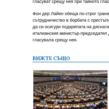
гласуват срещу нея при тайното гла
Фон дер Лайен обеща по-строг грани
сътрудничество в борбата с престъпн
да си осигури подкрепата на дясната
италианския министър-председател 
гласувала срещу нея.
ВИЖТЕ СЪЩО