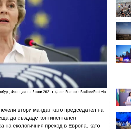
ург, Франция, на 8 юни 2021 г. (Jean-Francois Badias/Pool via
печели втори мандат като председател на
беща да създаде континентален
са на екологичния преход в Европа, като