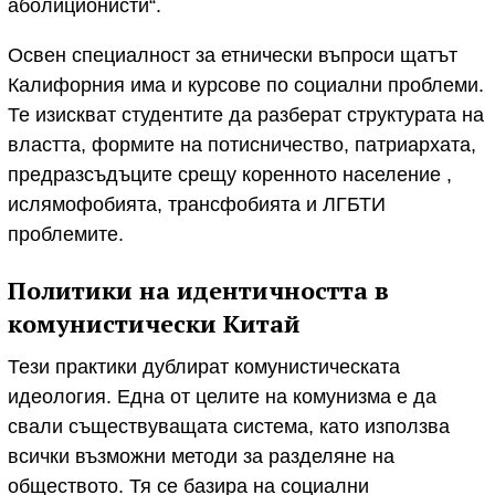
аболиционисти“.
Освен специалност за етнически въпроси щатът
Калифорния има и курсове по социални проблеми.
Те изискват студентите да разберат структурата на
властта, формите на потисничество, патриархата,
предразсъдъците срещу коренното население ,
ислямофобията, трансфобията и ЛГБТИ
проблемите.
Политики на идентичността в
комунистически Китай
Тези практики дублират комунистическата
идеология. Една от целите на комунизма е да
свали съществуващата система, като използва
всички възможни методи за разделяне на
обществото. Тя се базира на социални