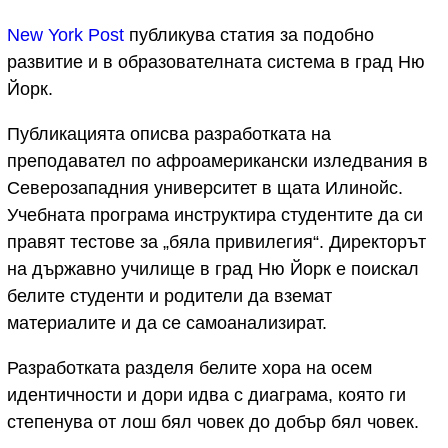
New York Post
публикува статия за подобно
развитие и в образователната система в град Ню
Йорк.
Публикацията описва разработката на
преподавател по афроамерикански изледвания в
Северозападния университет в щата Илинойс.
Учебната програма инструктира студентите да си
правят тестове за „бяла привилегия“. Директорът
на държавно училище в град Ню Йорк е поискал
белите студенти и родители да вземат
материалите и да се самоанaлизират.
Разработката разделя белите хора на осем
идентичности и дори идва с диаграма, която ги
степенува от лош бял човек до добър бял човек.