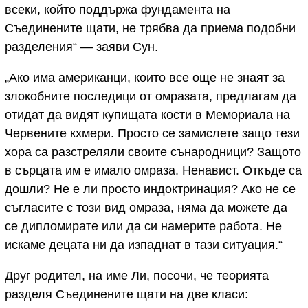
всеки, който поддържа фундамента на
Съединените щати, не трябва да приема подобни
разделения“ — заяви Сун.
„Ако има американци, които все още не знаят за
злокобните последици от омразата, предлагам да
отидат да видят купищата кости в Мемориала на
Червените кхмери. Просто се замислете защо тези
хора са разстреляли своите сънародници? Защото
в сърцата им е имало омраза. Ненавист. Откъде са
дошли? Не е ли просто индоктринация? Ако не се
съгласите с този вид омраза, няма да можете да
се дипломирате или да си намерите работа. Не
искаме децата ни да изпаднат в тази ситуация.“
Друг родител, на име Ли, посочи, че теорията
разделя Съединените щати на две класи: