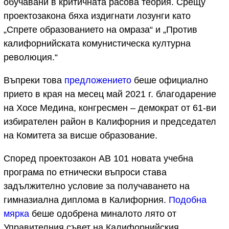
обучавани в критичната расова теория. Срещу
проектозакона бяха издигнати лозунги като
„Спрете образованието на омраза“ и „Против
калифорнийската комунистическа културна
революция.“
Въпреки това
предложението
беше официално
прието в края на месец май 2021 г. благодарение
на Хосе Медина, конгресмен – демократ от 61-ви
избирателен район в Калифорния и председател
на Комитета за висше образование.
Според проектозакон АВ 101 новата учебна
програма по eтнически въпроси става
задължително условие за получаването на
гимназиална диплома в Калифорния.
Подобна
мярка
беше одобрена миналото лято от
Управителния съвет на Калифорнийския