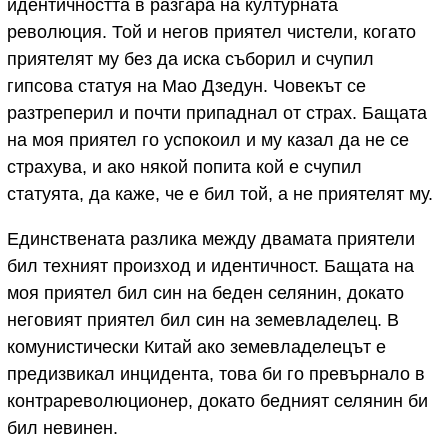
идентичността в разгара на културната
революция. Той и негов приятел чистели, когато
приятелят му без да иска съборил и счупил
гипсова статуя на Мао Дзедун. Човекът се
разтреперил и почти припаднал от страх. Бащата
на моя приятел го успокоил и му казал да не се
страхува, и ако някой попита кой е счупил
статуята, да каже, че е бил той, а не приятелят му.
Единствената разлика между двамата приятели
бил техният произход и идентичност. Бащата на
моя приятел бил син на беден селянин, докато
неговият приятел бил син на земевладелец. В
комунистически Китай ако земевладелецът е
предизвикал инцидента, това би го превърнало в
контрареволюционер, докато бедният селянин би
бил невинен.