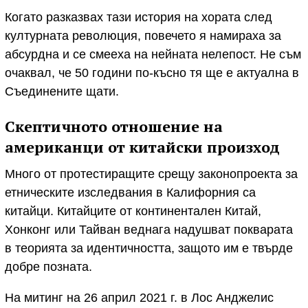
Когато разказвах тази история на хората след
културната революция, повечето я намираха за
абсурдна и се смееха на нейната нелепост. Не съм
очаквал, че 50 години по-късно тя ще е актуална в
Съединените щати.
Скептичното отношение на
американци от китайски произход
Много от протестиращите срещу законопроекта за
етническите изследвания в Калифорния са
китайци. Китайците от континентален Китай,
Хонконг или Тайван веднага надушват покварата
в теорията за идентичността, защото им е твърде
добре позната.
На митинг на 26 април 2021 г. в Лос Анджелис