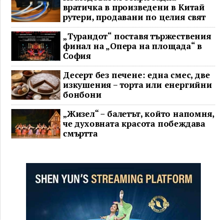
вратичка в произведени в Китай
рутери, продавани по целия свят
„Турандот“ поставя тържествения
финал на „Опера на площада“ в
София
Десерт без печене: една смес, две
изкушения – торта или енергийни
бонбони
„Жизел“ – балетът, който напомня,
че духовната красота побеждава
смъртта