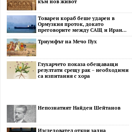
към нов живот
Товарен кораб беше ударен в
Ормузкия проток, докато
преговорите между САЩ и Иран
останаха в безизходица
Триумфът на Мечо Пух
Глухарчето показа обещаващи
резултати срещу рак – необходими
са изпитания с хора
Непознатият Найден Шейтанов
Изследовател откри задна