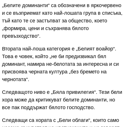
„Белите доминанти“ са обозначени в яркочервено
и се възприемат като най-лошата група в списъка,
тъй като те се застъпват за общество, което
„формира, цени и съхранява бялото
превъзходство“.
Втората най-лоша категория е „Белият воайор“.
Това е човек, който „не би предизвикал бял
доминант, намира не-белотата за интересна и си
присвоява черната култура „без бремето на
чернотата“.
Следващото ниво е „Бяла привилегия“. Тези бели
хора може да критикуват белите доминанти, но
все пак поддържат бялото господство.
Следващи са хората с „Бели облаги“, които само