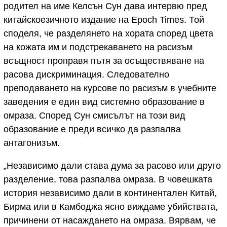
родител на име Келсън Сун дава интервю пред
китайскоезичното издание на Epoch Times. Той
споделя, че разделянето на хората според цвета
на кожата им и подстрекаването на расизъм
всъщност проправя пътя за осъществяване на
расова дискриминация. Следователно
преподаването на курсове по расизъм в учебните
заведения е един вид системно образование в
омраза. Според Сун смисълът на този вид
образование е преди всичко да разпалва
антагонизъм.
„Независимо дали става дума за расово или друго
разделение, това разпалва омраза. В човешката
история независимо дали в континентален Китай,
Бирма или в Камбоджа ясно виждаме убийствата,
причинени от насаждането на омраза. Вярвам, че