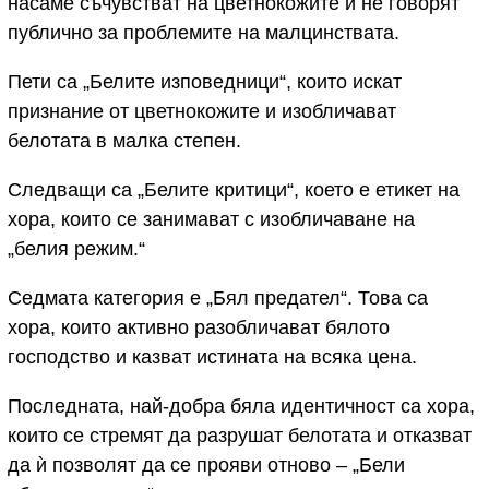
насаме съчувстват на цветнокожите и не говорят
публично за проблемите на малцинствата.
Пети са „Белите изповедници“, които искат
признание от цветнокожите и изобличават
белотата в малка степен.
Следващи са „Белите критици“, което е етикет на
хора, които се занимават с изобличаване на
„белия режим.“
Седмата категория е „Бял предател“. Това са
хора, които активно разобличават бялото
господство и казват истината на всяка цена.
Последната, най-добра бяла идентичност са хора,
които се стремят да разрушат белотата и отказват
да ѝ позволят да се прояви отново – „Бели