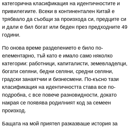
категорична класификация на идентичностите и
привилегиите. Всеки в континентален Китай е
трябвало да съобщи за произхода си, предците си
и дали е бил богат или беден през предходните 49
години.
По онова време разделението е било по-
елементарно, тъй като е имало само няколко
категории: работници, капиталисти, земевладелци,
богати селяни, бедни селяни, средни селяни,
градски занаятчии и бизнесмени. По-късно тази
класификация на идентичността става все по-
подробна, с все повече разновидности, докато
накрая се появява родилният код за семеен
произход.
Бащата на мой приятел разказваше история за