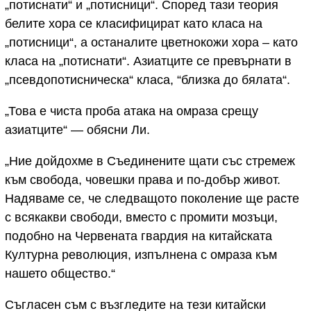
„потиснати“ и „потисници“. Според тази теория
белите хора се класифицират като класа на
„потисници“, а останалите цветнокожи хора – като
класа на „потиснати“. Азиатците се превърнати в
„псевдопотисническа“ класа, “близка до бялата“.
„Това е чиста проба атака на омраза срещу
азиатците“ — обясни Ли.
„Ние дойдохме в Съединените щати със стремеж
към свобода, човешки права и по-добър живот.
Надяваме се, че следващото поколение ще расте
с всякакви свободи, вместо с промити мозъци,
подобно на Червената гвардия на китайската
Културна революция, изпълнена с омраза към
нашето общество.“
Съгласен съм с възгледите на тези китайски