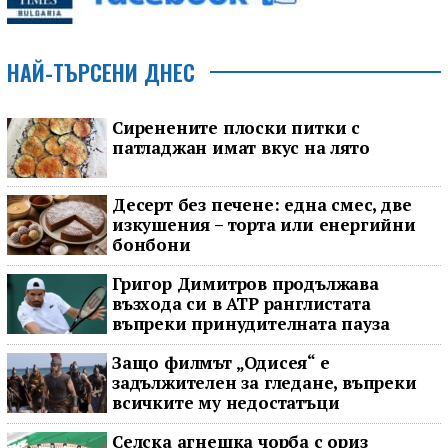
НАЙ-ТЪРСЕНИ ДНЕС
Сиренените плоски питки с
патладжан имат вкус на лято
Десерт без печене: една смес, две
изкушения – торта или енергийни
бонбони
Григор Димитров продължава
възхода си в ATP ранглистата
въпреки принудителната пауза
Защо филмът „Одисея“ е
задължителен за гледане, въпреки
всичките му недостатъци
Селска агнешка чорба с ориз