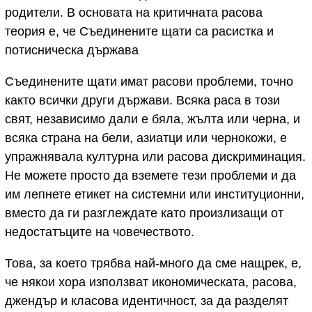
родители. В основата на критичната расова
теория е, че Съединените щати са расистка и
потисническа държава
Съединените щати имат расови проблеми, точно
както всички други държави. Всяка раса в този
свят, независимо дали е бяла, жълта или черна, и
всяка страна на бели, азиатци или чернокожи, е
упражнявала културна или расова дискриминация.
Не можете просто да вземете тези проблеми и да
им лепнете етикет на системни или институционни,
вместо да ги разглеждате като произлизащи от
недостатъците на човечеството.
Това, за което трябва най-много да сме нащрек, е,
че някои хора използват икономическата, расова,
джендър и класова идентичност, за да разделят