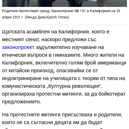
Родители протестират срещу Законопроект АВ 101 в Калифорния на 26
април 2021 г. (Линда Дзян/Epoch Times)
Щатската асамблея на Калифорния, която е
местният сенат, наскоро предложи със
законопроект
задължително изучаване на
етнически въпроси в гимназиите. Много жители на
Калифорния, включително голям брой американци
от китайски произход, опасявайки се от
индоктриниране на училищата с теории от типа на
комунистическата „Културна революция“,
организираха протестни митинги, за да бойкотират
предложението.
На протестните митинги присъстваха и родители,
които не са съгласни децата им да бъдат