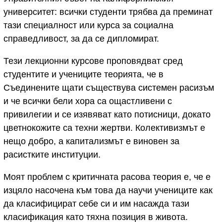
университет: всички студенти трябва да преминат
тази специалност или курса за социална
справедливост, за да се дипломират.
Тези лекционни курсове проповядват сред
студентите и учениците теорията, че в
Съединените щати съществува системен расизъм
и че всички бели хора са ощастливени с
привилегии и се изявяват като потисници, докато
цветнокожите са техни жертви. Колективизмът е
нещо добро, а капитализмът е виновен за
расистките институции.
Моят проблем с критичната расова теория е, че е
изцяло насочена към това да научи учениците как
да класифицират себе си и им насажда тази
класификация като тяхна позиция в живота.