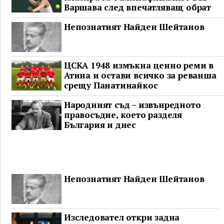
Варшава след впечатляващ обрат
Непознатият Найден Шейтанов
ЦСКА 1948 измъкна ценно реми в
Атина и остави всичко за реванша
срещу Панатинайкос
Народният съд – извънредното
правосъдие, което разделя
България и днес
Непознатият Найден Шейтанов
Изследовател откри задна