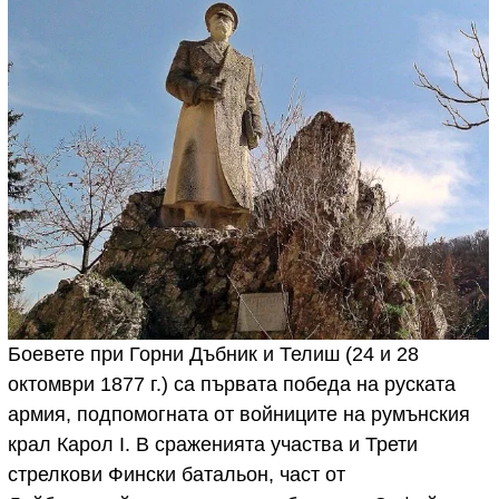
Боевете при Горни Дъбник и Телиш (24 и 28
октомври 1877 г.) са първата победа на руската
армия, подпомогната от войниците на румънския
крал Карoл I. В сраженията участва и Трети
стрелкови Фински батальон, част от