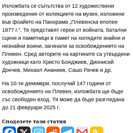
Изложбата се съпътства от 12 художествени
произведения от колекциите на музея, изложени
във фоайето на Панорама „Плевенска епопея
1877 г.“. Те представят герои от войната, батални
сцени и паметници в памет на хилядите знайни и
незнайни воини, загинали за освобождението на
Плевен. Сред авторите на картините са утвърдени
художници като Христо Бояджиев, Дионисий
Дончев, Михаил Ананиев, Сашо Рачев и др.
На 10-ти декември, послучай 147 години от
освобождението на Плевен, изложбата ще бъде
със свободен вход. Тя може да бъде разгледана
до 21 февруари 2025 г.
Споделете тази статия