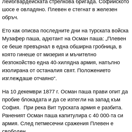
Лейбгвардейската стрелкова бригада. Софийското
шосе е овладяно. Плевен е стегнат в железен
обръч.
Ето как описва последните дни на турската войска
Музафер паша, адютант на Осман паша: „Плевен
се беше превърнал в една обширна гробница, в
която гинеше от мизерия и мъчително
безпокойство една 40-хилядна армия, напълно
изолирана от останалия свят. Положението
изглеждаше отчаяно“.
На 10 декември 1877 г. Осман паша прави опит да
пробие блокадата и да се изтегли на запад към
София. При река Вит турската армия е разбита.
Раненият Осман паша капитулира с 40 000-та си
армия. След петмесечни сражения Плевен е
свободен.