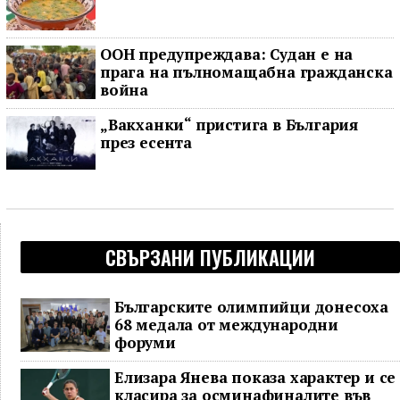
ООН предупреждава: Судан е на
прага на пълномащабна гражданска
война
„Вакханки“ пристига в България
през есента
СВЪРЗАНИ ПУБЛИКАЦИИ
Българските олимпийци донесоха
68 медала от международни
форуми
Елизара Янева показа характер и се
класира за осминафиналите във