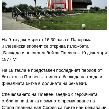
На 9-ти декември от 16.30 часа в Панорама
„Плевенска епопея“ се открива изложбата
„Блокада и последен бой за Плевен – 10 декември
1877 г.“
На 18 табла е представен последният период от
битката за Плевен – пълната блокада на града и
финалната битка в долината на река Вит.
Спечелването на Плевен, заедно с героичната
отбрана на Шипка и зимното преминаване на
Стара планина над София са трите най-решаващи