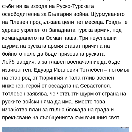
събития за изхода на Руско-Турската
освободителна за България война. Щурмуването
на Плевен продължава цели пет месеца. Градът е
здраво укрепен от Западната турска армия, под
командването на Осман паша. Три неуспешни
щурма на руската армия стават причина на
бойното поле да бъде призована руската
Лейбгвардия, а за главен военачалник да бъде
извикан ген. Едуард Иванович Тотлебен – потомък
на стар род от Тюрингия и талантлив военен
инженер, герой от обсадата на Севастопол.
Тотлебен заявява, че четвърти щурм от страна на
руските войски няма да има. Вместо това
изработва план за пълна блокада на града и
прекъсване на съобщенията към външния свят.