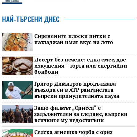
НАЙ-ТЪРСЕНИ ДНЕС
Сиренените плоски питки с
патладжан имат вкус на лято
Десерт без печене: една смес, две
изкушения – торта или енергийни
бонбони
Григор Димитров продължава
възхода си в ATP ранглистата
въпреки принудителната пауза
Защо филмът „Одисея“ е
задължителен за гледане, въпреки
всичките му недостатъци
Селска агнешка чорба с ориз