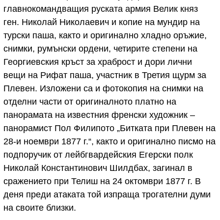
главнокомандващия руската армия Велик княз
ген. Николай Николаевич и копие на мундир на
турски паша, както и оригинално хладно оръжие,
снимки, румънски ордени, четирите степени на
Георгиевския кръст за храброст и дори лични
вещи на Рифат паша, участник в Третия щурм за
Плевен. Изложени са и фотокопия на снимки на
отделни части от оригиналното платно на
панорамата на известния френски художник –
панорамист Пол Филипото „Битката при Плевен на
28-и ноември 1877 г.“, както и оригинално писмо на
подпоручик от лейбгвардейския Егерски полк
Николай Константинович Шилдбах, загинал в
сражението при Телиш на 24 октомври 1877 г. В
деня преди атаката той изпраща трогателни думи
на своите близки.