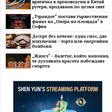
вратичка в произведени в Китай
рутери, продавани по целия свят
„Турандот“ поставя тържествения
финал на „Опера на площада“ в
София
Десерт без печене: една смес, две
изкушения – торта или енергийни
бонбони
„Жизел“ – балетът, който напомня,
че духовната красота побеждава
смъртта