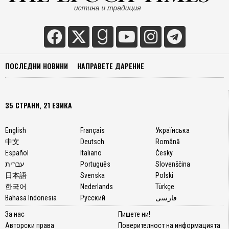
ПОСЛЕДНИ НОВИНИ
НАПРАВЕТЕ ДАРЕНИЕ
35 СТРАНИ, 21 ЕЗИКА
English
Français
Українська
中文
Deutsch
Română
Español
Italiano
Česky
עברית
Português
Slovenščina
日本語
Svenska
Polski
한국어
Nederlands
Türkçe
Bahasa Indonesia
Русский
فارسی
За нас
Пишете ни!
Авторски права
Поверителност на информацията