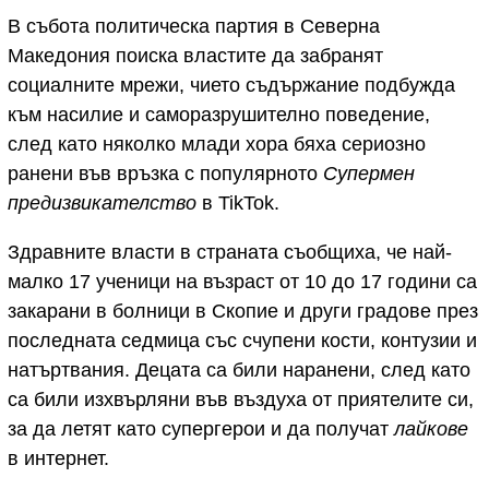
В събота политическа партия в Северна
Македония поиска властите да забранят
социалните мрежи, чието съдържание подбужда
към насилие и саморазрушително поведение,
след като няколко млади хора бяха сериозно
ранени във връзка с популярното
Супермен
предизвикателство
в TikTok.
Здравните власти в страната съобщиха, че най-
малко 17 ученици на възраст от 10 до 17 години са
закарани в болници в Скопие и други градове през
последната седмица със счупени кости, контузии и
натъртвания. Децата са били наранени, след като
са били изхвърляни във въздуха от приятелите си,
за да летят като супергерои и да получат
лайкове
в интернет.