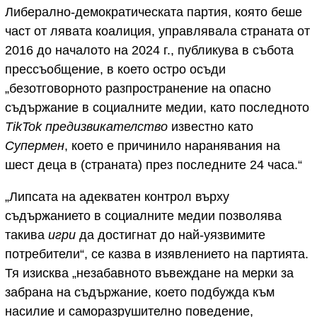
Либерално-демократическата партия, която беше
част от лявата коалиция, управлявала страната от
2016 до началото на 2024 г., публикува в събота
прессъобщение, в което остро осъди
„безотговорното разпространение на опасно
съдържание в социалните медии, като последното
TikTok предизвикателство
известно като
Супермен
, което е причинило наранявания на
шест деца в (страната) през последните 24 часа.“
„Липсата на адекватен контрол върху
съдържанието в социалните медии позволява
такива
игри
да достигнат до най-уязвимите
потребители“, се казва в изявлението на партията.
Тя изисква „незабавното въвеждане на мерки за
забрана на съдържание, което подбужда към
насилие и саморазрушително поведение,