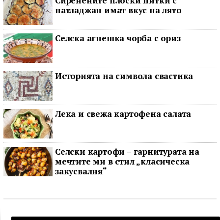
Сиренените плоски питки с
патладжан имат вкус на лято
Селска агнешка чорба с ориз
Историята на символа свастика
Лека и свежа картофена салата
Селски картофи – гарнитурата на
мечтите ми в стил „класическа
закусвалня“