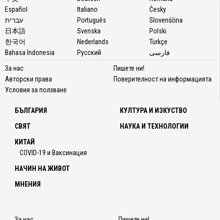
Español
Italiano
Česky
עברית
Português
Slovenščina
日本語
Svenska
Polski
한국어
Nederlands
Türkçe
Bahasa Indonesia
Русский
فارسی
За нас
Пишете ни!
Авторски права
Поверителност на информацията
Условия за ползване
БЪЛГАРИЯ
КУЛТУРА И ИЗКУСТВО
СВЯТ
НАУКА И ТЕХНОЛОГИИ
КИТАЙ
COVID-19 и Ваксинация
НАЧИН НА ЖИВОТ
МНЕНИЯ
За нас
Пишете ни!