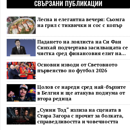
СВЪРЗАНИ ПУБЛИКАЦИИ
Лесна и елегантна вечеря: Сьомга
на грил с тиквички и сос с копър
Падането на лоялиста на Си Фан
Синхай подчертава засилващата се
чистка сред финансовия елит на
Китай
Основни изводи от Световното
първенство по футбол 2026
Цолов се нареди сред най-бързите
в Белгия и ще атакува подиума от
втора редица
„Суини Тод“ излиза на сцената в
Стара Загора с прочит за болката,
справедливостта и човечността