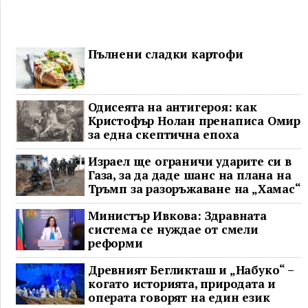
Пълнени сладки картофи
Одисеята на антигероя: как
Кристофър Нолан пренаписа Омир
за една скептична епоха
Израел ще ограничи ударите си в
Газа, за да даде шанс на плана на
Тръмп за разоръжаване на „Хамас“
Министър Ивкова: Здравната
система се нуждае от смели
реформи
Древният Бегликташ и „Набуко“ –
когато историята, природата и
операта говорят на един език