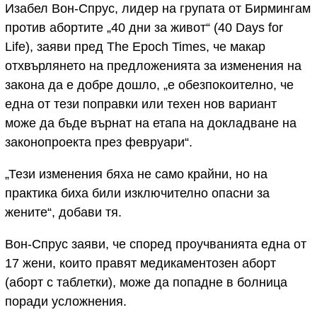
Изабел Вон-Спрус, лидер на групата от Бирмингам
против абортите „40 дни за живот“ (40 Days for
Life), заяви пред The Epoch Times, че макар
отхвърлянето на предложенията за изменения на
закона да е добре дошло, „е обезпокоително, че
една от тези поправки или техен нов вариант
може да бъде върнат на етапа на докладване на
законопроекта през февруари“.
„Тези изменения бяха не само крайни, но на
практика биха били изключително опасни за
жените“, добави тя.
Вон-Спрус заяви, че според проучванията една от
17 жени, които правят медикаментозен аборт
(аборт с таблетки), може да попадне в болница
поради усложнения.