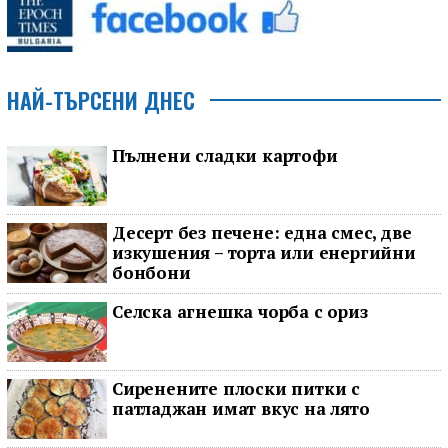
НАЙ-ТЪРСЕНИ ДНЕС
Пълнени сладки картофи
Десерт без печене: една смес, две
изкушения – торта или енергийни
бонбони
Селска агнешка чорба с ориз
Сиренените плоски питки с
патладжан имат вкус на лято