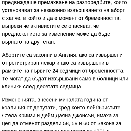
предвиждаше премахване на разпоредбите, които
установяват за незаконно извършването на аборт
с хапче, в който и да е момент от бременността,
въпреки че активистите се опасяват, че
предложението за изменение може да бъде
върнато на друг етап.
Абортите са законни в Англия, ако са извършени
от регистриран лекар и ако са извършени в
рамките на първите 24 седмици от бременността.
Те могат да бъдат извършвани само в болници или
клиники след десетата седмица.
Измененията, внесени миналата година от
коалиция от депутати, сред които лейбъристите
Стела Криизи и Дейм Даяна Джонсън, имаха за
цел да отменят раздели 58, 59 и 60 от Закона за