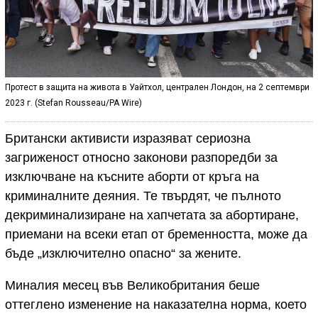
Протест в защита на живота в Уайтхол, централен Лондон, на 2 септември
2023 г. (Stefan Rousseau/PA Wire)
Британски активисти изразяват сериозна
загриженост относно законови разпоредби за
изключване на късните аборти от кръга на
криминалните деяния. Те твърдят, че пълното
декриминализиране на хапчетата за абортиране,
приемани на всеки етап от бременността, може да
бъде „изключително опасно“ за жените.
Миналия месец във Великобритания беше
оттеглено изменение на наказателна норма, което