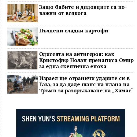
Защо бабите и дядовците са по-
важни от всякога
Пълнени сладки картофи
Одисеята на антигероя: как
Кристофър Нолан пренаписа Омир
за една скептична епоха
Израел ще ограничи ударите си в
Газа, за да даде шанс на плана на
Тръмп за разоръжаване на „Хамас“