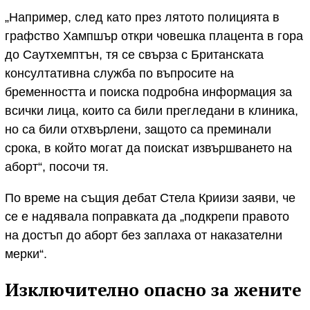
„Например, след като през лятото полицията в
графство Хампшър откри човешка плацента в гора
до Саутхемптън, тя се свърза с Британската
консултативна служба по въпросите на
бременността и поиска подробна информация за
всички лица, които са били прегледани в клиника,
но са били отхвърлени, защото са преминали
срока, в който могат да поискат извършването на
аборт“, посочи тя.
По време на същия дебат Стела Криизи заяви, че
се е надявала поправката да „подкрепи правото
на достъп до аборт без заплаха от наказателни
мерки“.
Изключително опасно за жените