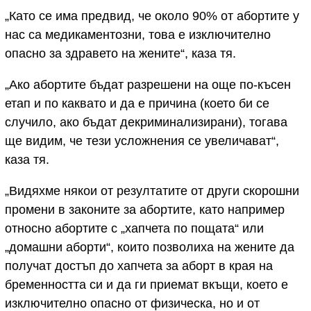
„Като се има предвид, че около 90% от абортите у
нас са медикаментозни, това е изключително
опасно за здравето на жените“, каза тя.
„Ако абортите бъдат разрешени на още по-късен
етап и по каквато и да е причина (което би се
случило, ако бъдат декриминализирани), тогава
ще видим, че тези усложнения се увеличават“,
каза тя.
„Видяхме някои от резултатите от други скорошни
промени в законите за абортите, като например
относно абортите с „хапчета по пощата“ или
„домашни аборти“, които позволиха на жените да
получат достъп до хапчета за аборт в края на
бременността си и да ги приемат вкъщи, което е
изключително опасно от физическа, но и от