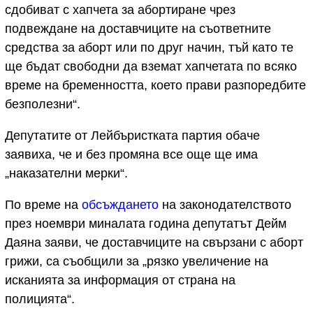
сдобиват с хапчета за абортиране чрез
подвеждане на доставчиците на съответните
средства за аборт или по друг начин, тъй като те
ще бъдат свободни да вземат хапчетата по всяко
време на бременността, което прави разпоредбите
безполезни“.
Депутатите от Лейбъристката партия обаче
заявиха, че и без промяна все още ще има
„наказателни мерки“.
По време на
обсъждането
на законодателството
през ноември миналата година депутатът Дейм
Даяна заяви, че доставчиците на свързани с аборт
грижи, са съобщили за „рязко увеличение на
исканията за информация от страна на
полицията“.