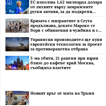
ЕС използва 1,62 милиарда долара
от лихвите върху замразените
руски активи, за да подкрепи
Украйна
Кризата с мигрантите в Сеута
продължава, докато Мароко се
бори с обвинения в чужбина и с
гнева у дома
Украински производител ще купи
европейски технологии за проект
за противоракетна отбрана
3-ма убити, 21 ранени при взрив
близо до кафене край Москва,
съобщиха властите
Новият кръг от мита на Тръмп