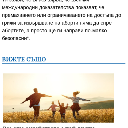
международни доказателства показват, че
премахването или ограничаването на достъпа до
грижи за извършване на аборти няма да спре
абортите, а просто ще ги направи по-малко
безопасни“.
ВИЖТЕ СЪЩО
Все още семейството е най-висша