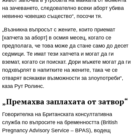
живот започва в утробата на майката от момента
на зачеването, следователно всеки аборт убива
невинно човешко същество“, посочи тя.
„Възникна въпросът с жените, които приемат
[хапчета за аборт] в осмия месец, когато се
предполага, че това може да стане само до десет
седмици. Те имат тези хапчета и могат да ги
вземат, когато си поискат. Дори мъжете могат да ги
подхвърлят в напитките на жените, така че се
отварят всякакви възможности за злоупотреби“,
каза Рут Ролинс.
„Премахва заплахата от затвор“
Говорителка на Британската консултативна
служба по въпросите на бременността (British
Pregnancy Advisory Service – BPAS), водещ