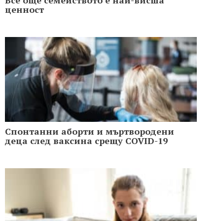
ценност
Спонтанни аборти и мъртвородени
деца след ваксинa срещу COVID-19