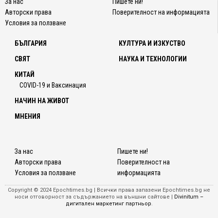
За нас
Пишете ни!
Авторски права
Поверителност на информацията
Условия за ползване
БЪЛГАРИЯ
КУЛТУРА И ИЗКУСТВО
СВЯТ
НАУКА И ТЕХНОЛОГИИ
КИТАЙ
COVID-19 и Ваксинация
НАЧИН НА ЖИВОТ
МНЕНИЯ
За нас
Пишете ни!
Авторски права
Поверителност на
Условия за ползване
информацията
Copyright © 2024 Epochtimes.bg | Всички права запазени Epochtimes.bg не
носи отговорност за съдържанието на външни сайтове |
Divinitum –
дигитален маркетинг партньор
.