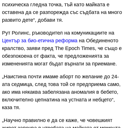
психическа гледна точка, тъй като майката е
оставена да се разпорежда със съдбата на много
развито дете“, добави тя.
Рут Ролинс, ръководител на комуникациите на
Център за био-етична реформа
на Обединеното
кралство, заяви пред The Epoch Times, че също е
обезпокоена от факта, че предложенията за
измененията могат бъдат върнати за приемане.
„Наистина почти имаме аборт по желание до 24-
ата седмица, след това той се предприема само,
ако има някаква забелязана аномалия в бебето,
включително цепнатина на устната и небцето“,
каза тя.
„Научно правилно е да се каже, че човешкият