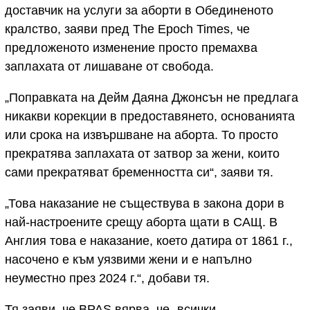
доставчик на услуги за аборти в Обединеното
кралство, заяви пред The Epoch Times, че
предложеното изменение просто премахва
заплахата от лишаване от свобода.
„Поправката на Дейм Даяна Джонсън не предлага
никакви корекции в предоставянето, основанията
или срока на извършване на аборта. То просто
прекратява заплахата от затвор за жени, които
сами прекратяват бременността си“, заяви тя.
„Това наказание не съществува в закона дори в
най-настроените срещу аборта щати в САЩ. В
Англия това е наказание, което датира от 1861 г.,
насочено е към уязвими жени и е напълно
неуместно през 2024 г.“, добави тя.
Тя заяви, че BPAS вярва, че „всички