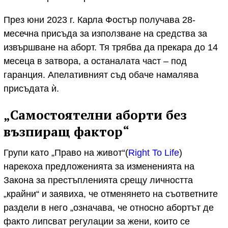
През юни 2023 г. Карла Фостър получава 28-
месечна присъда за използване на средства за
извършване на аборт. Тя трябва да прекара до 14
месеца в затвора, а останалата част – под
гаранция. Апелативният съд обаче намалява
присъдата ѝ.
„Самостоятелни аборти без
възпиращ фактор“
Групи като „Право на живот“(
Right To Life
)
нарекоха предложенията за измененията на
Закона за престъпленията срещу личността
„крайни“ и заявиха, че отменянето на съответните
раздели в него „означава, че относно абортът де
факто липсват регулации за жени, които се