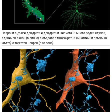
Неврони с дълги дендрити и дендритни шипчета. В много редки случаи,
единичен аксон (в синьо) е създавал многократни синаптични връзки (в
жълто) с таргетен неврон (в зелено).