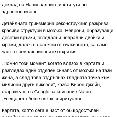
доклад на Националните институти по
здравеопазване.
Детайлната триизмерна реконструкция разкрива
красиви структури в мозъка. Неврони, образуващи
десетки връзки, огледални неврални двойки и
мрежи, далеч по-сложни от очакваното, са само
част от революционните открития.
„Помня този момент, когато влязох в картата и
разгледах един отделен синапс от мозъка на тази
жена, а след това отдръпнах гледната точка към
милиони други пиксели“, казва Вирен Джейн,
старши учен в Google за списание Nature.
„Усещането беше някак спиритуално.“
Картата, която сега е част от общодостъпен