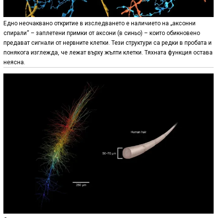
Едно неочаквано откритие в изследването е наличието на „аксонни
спирали“ – заплетени примки от аксони (в синьо) – които обикновено
предават сигнали от нервните клетки. Тези структури са редки в пробата и
понякога изглежда, че лежат върху жълти клетки. Тяхната функция остава
неясна.