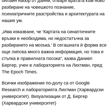
онлайн набор от данни, отваря вратата към ново
разбиране на човешкото познание,
психиатричните разстройства и архитектурата на
нашия ум.
„Има изказване, че ‘Картата на синаптичните
връзки е необходима, но недостатъчна за
разбирането на мозъка.’ В сегашната ѝ форма все
още липсва много важна информация, но това е
стъпка в правилната посока“, казва Даниел
Бергер, учен в лабораторията на Лихтман, пред
The Epoch Times.
Всички изображения по-долу са от Google
Research и лабораторията Лихтман (Харвардски
университет). Визуализации от Д. Бергер
(Харвардски университет)