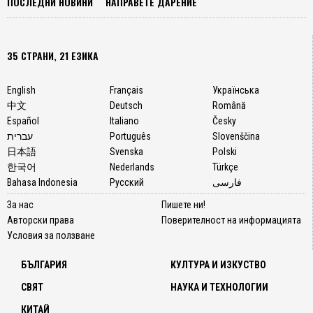
ПОСЛЕДНИ НОВИНИ
НАПРАВЕТЕ ДАРЕНИЕ
35 СТРАНИ, 21 ЕЗИКА
English
Français
Українська
中文
Deutsch
Română
Español
Italiano
Česky
עברית
Português
Slovenščina
日本語
Svenska
Polski
한국어
Nederlands
Türkçe
Bahasa Indonesia
Русский
فارسی
За нас
Пишете ни!
Авторски права
Поверителност на информацията
Условия за ползване
БЪЛГАРИЯ
КУЛТУРА И ИЗКУСТВО
СВЯТ
НАУКА И ТЕХНОЛОГИИ
КИТАЙ