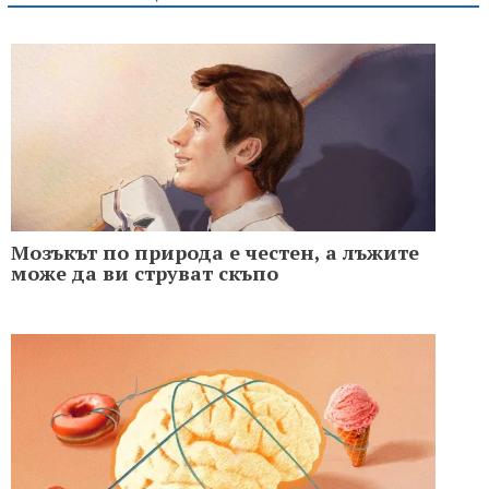
Мозъкът по природа е честен, a лъжите
може да ви струват скъпо