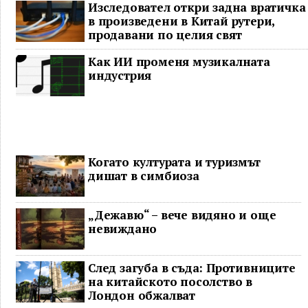
Изследовател откри задна вратичка
в произведени в Китай рутери,
продавани по целия свят
Как ИИ променя музикалната
индустрия
Когато културата и туризмът
дишат в симбиоза
„Дежавю“ – вече видяно и още
невиждано
След загуба в съда: Противниците
на китайското посолство в
Лондон обжалват