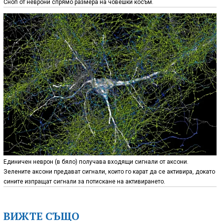
Сноп от неврони спрямо размера на човешки косъм.
Единичен неврон (в бяло) получава входящи сигнали от аксони.
Зелените аксони предават сигнали, които го карат да се активира, докато
сините изпращат сигнали за потискане на активирането.
ВИЖТЕ СЪЩО