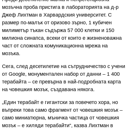
мозъчна проба пристига в лабораторията на д-р
Джеф Лихтман в Харвардския университет. С
размер по-малък от оризово зърно, 1 кубичен
милиметър тъкан съдържа 57 000 клетки и 150
милиона синапса, всеки от които е жизненоважна
част от сложната комуникационна мрежа на
мозъка.
Сега, след десетилетие на сътрудничество с учени
от Google, монументален набор от данни – 1 400
терабайта – се превърна в най-подробната карта
на човешкия мозък, създавана някога.
„Един терабайт е гигантски за повечето хора, но
въпреки това само фрагмент от човешкия мозък –
само миниатюрна, мъничка частица от човешкия
мозък – е хиляди терабайти“, казва Лихтман в