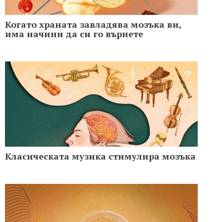
Когато храната завладява мозъка ви,
има начини да си го върнете
Класическата музика стимулира мозъка