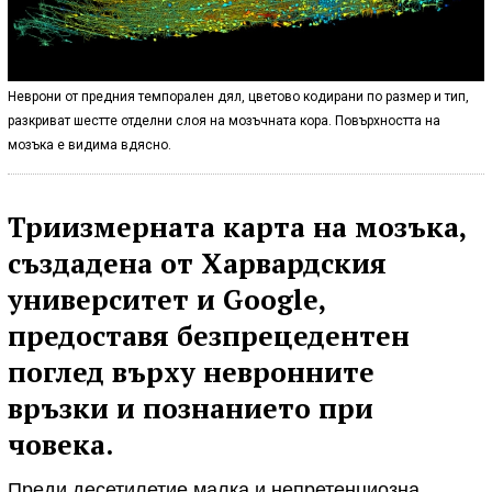
Неврони от предния темпорален дял, цветово кодирани по размер и тип,
разкриват шестте отделни слоя на мозъчната кора. Повърхността на
мозъка е видима вдясно.
Триизмерната карта на мозъка,
създадена от Харвардския
университет и Google,
предоставя безпрецедентен
поглед върху невронните
връзки и познанието при
човека.
Преди десетилетие малка и непретенциозна