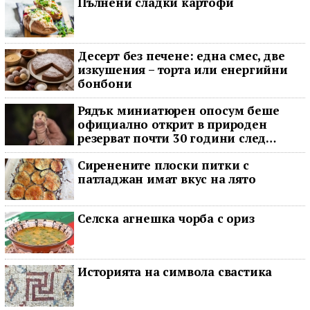
Пълнени сладки картофи
Десерт без печене: една смес, две
изкушения – торта или енергийни
бонбони
Рядък миниатюрен опосум беше
официално открит в природен
резерват почти 30 години след
последното му наблюдение
Сиренените плоски питки с
патладжан имат вкус на лято
Селска агнешка чорба с ориз
Историята на символа свастика