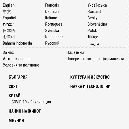
English
Français
Українська
中文
Deutsch
Română
Español
Italiano
Česky
עברית
Português
Slovenščina
日本語
Svenska
Polski
한국어
Nederlands
Türkçe
Bahasa Indonesia
Русский
فارسی
За нас
Пишете ни!
Авторски права
Поверителност на информацията
Условия за ползване
БЪЛГАРИЯ
КУЛТУРА И ИЗКУСТВО
СВЯТ
НАУКА И ТЕХНОЛОГИИ
КИТАЙ
COVID-19 и Ваксинация
НАЧИН НА ЖИВОТ
МНЕНИЯ