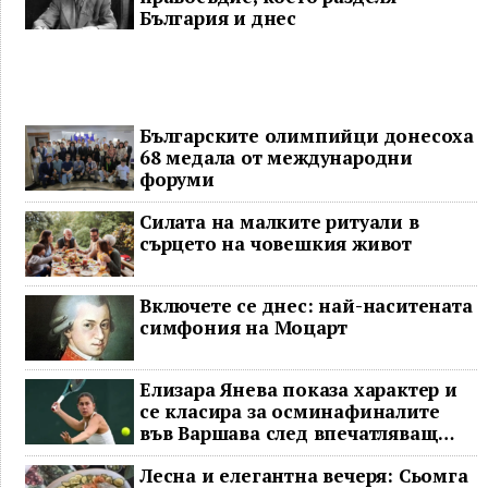
България и днес
Българските олимпийци донесоха
68 медала от международни
форуми
Силата на малките ритуали в
сърцето на човешкия живот
Включете се днес: най-наситената
симфония на Моцарт
Елизара Янева показа характер и
се класира за осминафиналите
във Варшава след впечатляващ
обрат
Лесна и елегантна вечеря: Сьомга