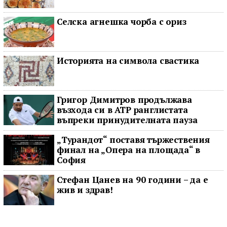
Селска агнешка чорба с ориз
Историята на символа свастика
Григор Димитров продължава
възхода си в ATP ранглистата
въпреки принудителната пауза
„Турандот“ поставя тържествения
финал на „Опера на площада“ в
София
Стефан Цанев на 90 години – да е
жив и здрав!