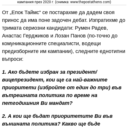
кампания през 2020 г. (снимка: www.thepostathens.com)
От „Епок Таймс“ се постарахме да дадем своя
принос да има поне задочен дебат. Изпратихме до
тримата сериозни кандидати: Румен Радев,
Анастас Герджиков и Лозан Панов (по-точно до
комуникационните специалисти, водещи
предизборните им кампании), следните еднотипни
въпроси:
1. Ако бъдете избран за президент/
вицепрезидент, кои ще са най-важните
приоритети (избройте от един до три) във
вътрешната политика по време на
петгодишния Ви мандат?
2. А кои ще бъдат приоритетите Ви във
външната политика? Какво ще бъде