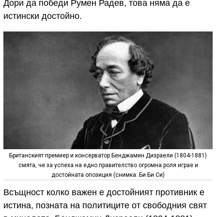
Дори да победи Румен Радев, това няма да е
истински достойно.
Британският премиер и консерватор Бенджамин Дизраели (1804-1881)
смята, че за успеха на едно правителство огромна роля играе и
достойната опозиция (снимка: Би Би Си)
Всъщност колко важен е достойният противник е
истина, позната на политиците от свободния свят