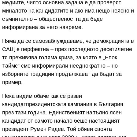
медиите, чиято основна задача е да проверят
миналото на кандидатите и ако има нещо неясно и
съмнително – обществеността да бъде
информирана за него навреме.
Няма да се самозаблуждаваме, че демокрацията в
САЩ е перфектна – през последното десетилетие
тя преживява голяма криза, за която в „Епок
Таймс“ сме информирали нееднократно – но
изборните традиции продължават да бъдат за
пример.
Нека видим обаче как се разви
кандидатпрезидентската кампания в България
през тази година. Единственият напълно ясен
кандидат от самото начало беше настоящият
президент Румен Радев. Той обяви своята