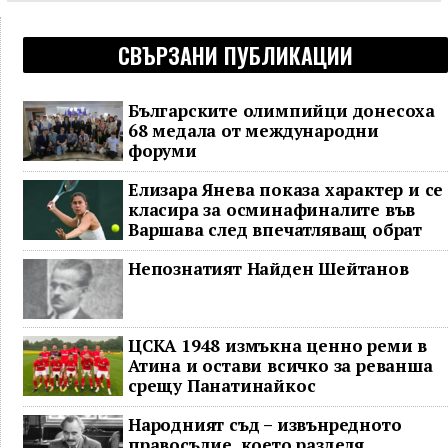
СВЪРЗАНИ ПУБЛИКАЦИИ
Българските олимпийци донесоха
68 медала от международни
форуми
Елизара Янева показа характер и се
класира за осминафиналите във
Варшава след впечатляващ обрат
Непознатият Найден Шейтанов
ЦСКА 1948 измъкна ценно реми в
Атина и остави всичко за реванша
срещу Панатинайкос
Народният съд – извънредното
правосъдие, което разделя