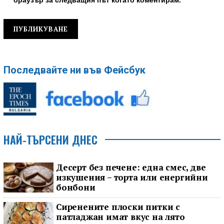
браузър за следващия път когато коментирам.
Последвайте ни във Фейсбук
НАЙ-ТЪРСЕНИ ДНЕС
Десерт без печене: една смес, две
изкушения – торта или енергийни
бонбони
Сиренените плоски питки с
патладжан имат вкус на лято