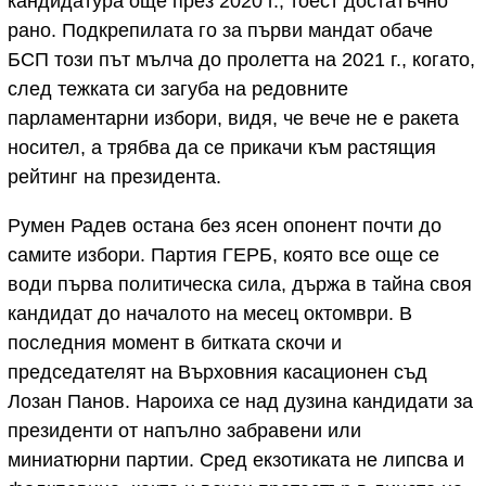
кандидатура още през 2020 г., тоест достатъчно
рано. Подкрепилата го за първи мандат обаче
БСП този път мълча до пролетта на 2021 г., когато,
след тежката си загуба на редовните
парламентарни избори, видя, че вече не е ракета
носител, а трябва да се прикачи към растящия
рейтинг на президента.
Румен Радев остана без ясен опонент почти до
самите избори. Партия ГЕРБ, която все още се
води първа политическа сила, държа в тайна своя
кандидат до началото на месец октомври. В
последния момент в битката скочи и
председателят на Върховния касационен съд
Лозан Панов. Нароиха се над дузина кандидати за
президенти от напълно забравени или
миниатюрни партии. Сред екзотиката не липсва и