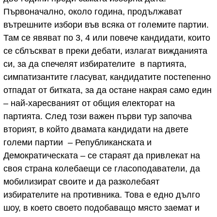
Първоначално, около година, продължават
вътрешните избори във всяка от големите партии.
Там се явяват по 3, 4 или повече кандидати, които
се сблъскват в преки дебати, излагат вижданията
си, за да спечелят избирателите в партията,
симпатизантите гласуват, кандидатите постепенно
отпадат от битката, за да остане накрая само един
– най-харесваният от общия електорат на
партията. След този важен първи тур започва
вторият, в който двамата кандидати на двете
големи партии – Републиканската и
Демократическата – се стараят да привлекат на
своя страна колебаещи се гласоподаватели, да
мобилизират своите и да разколебаят
избирателите на противника. Това е едно дълго
шоу, в което своето подобаващо място заемат и