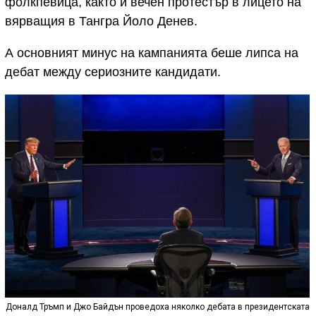
фолкпевица, както и вечен протестър в лицето на
вярващия в Тангра Йоло Денев.
А основният минус на кампанията беше липса на
дебат между сериозните кандидати.
Доналд Тръмп и Джо Байдън проведоха няколко дебата в президентската