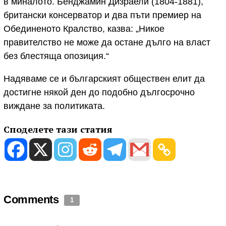
в миналото. Бенджамин Дизраели (1804-1881),
британски консерватор и два пъти премиер на
Обединеното Кралство, казва: „Никое
правителство не може да остане дълго на власт
без блестяща опозиция.“
Надяваме се и българският обществен елит да
достигне някой ден до подобно дългосрочно
виждане за политиката.
Споделете тази статия
Comments
1