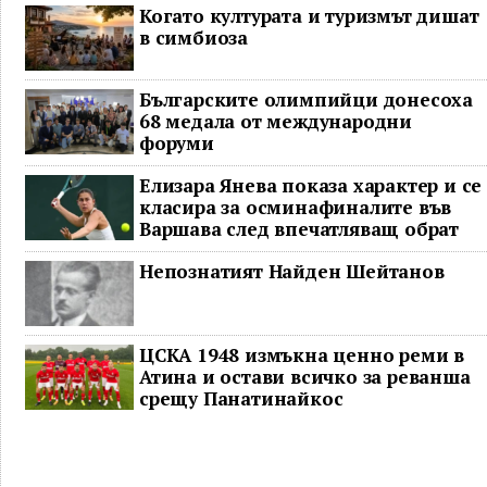
Когато културата и туризмът дишат
в симбиоза
Българските олимпийци донесоха
68 медала от международни
форуми
Елизара Янева показа характер и се
класира за осминафиналите във
Варшава след впечатляващ обрат
Непознатият Найден Шейтанов
ЦСКА 1948 измъкна ценно реми в
Атина и остави всичко за реванша
срещу Панатинайкос