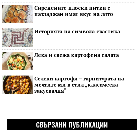
Сиренените плоски питки с
патладжан имат вкус на лято
Историята на символа свастика
Лека и свежа картофена салата
Селски картофи – гарнитурата на
мечтите ми в стил „класическа
закусвалня“
СВЪРЗАНИ ПУБЛИКАЦИИ