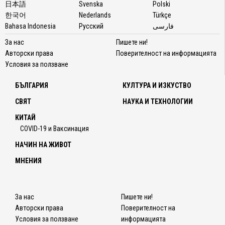
日本語
Svenska
Polski
한국어
Nederlands
Türkçe
Bahasa Indonesia
Русский
فارسی
За нас
Пишете ни!
Авторски права
Поверителност на информацията
Условия за ползване
БЪЛГАРИЯ
КУЛТУРА И ИЗКУСТВО
СВЯТ
НАУКА И ТЕХНОЛОГИИ
КИТАЙ
COVID-19 и Ваксинация
НАЧИН НА ЖИВОТ
МНЕНИЯ
За нас
Пишете ни!
Авторски права
Поверителност на
Условия за ползване
информацията