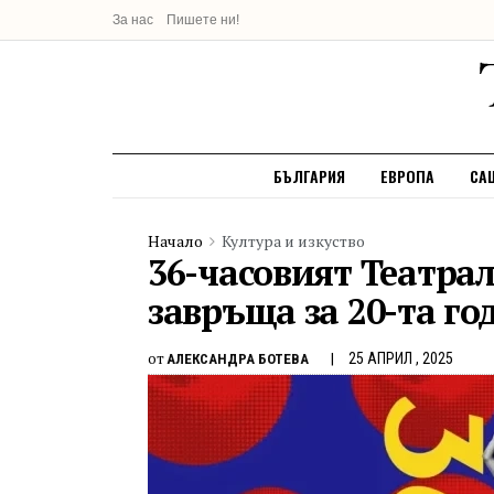
За нас
Пишете ни!
БЪЛГАРИЯ
ЕВРОПА
СА
Начало
Култура и изкуство
36-часовият Театрал
завръща за 20-та г
от
25 АПРИЛ , 2025
АЛЕКСАНДРА БОТЕВА