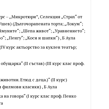
курс – ,,Микротюри”, Селекция „Страх“ от
Ушев) (Дългочорапената торта; „Локум“;
аймуните“; „Шепа живот“; „Уравнението“;
“; „Пенгу“; „Коси и шапки“) , Б Аула
 (IV курс актьорство за куклен театър;
обущарка“ (II състав) (III курс клас проф.
 животни. Етюд с деца.)“ (II курс)
 филмови класики) , Б Аула
ка на говора“ (I курс клас проф. Пенко
та