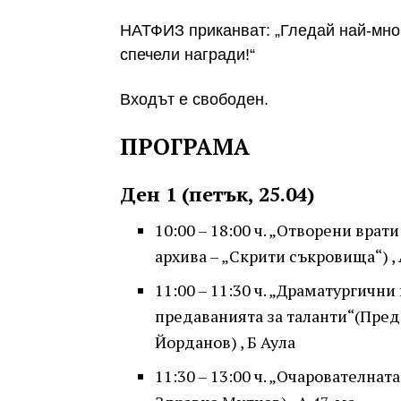
НАТФИЗ приканват: „Гледай най-мног
спечели награди!“
Входът е свободен.
ПРОГРАМА
Ден 1 (петък, 25.04)
10:00 – 18:00 ч. „Отворени вра
архива – „Скрити съкровища“) , 
11:00 – 11:30 ч. „Драматургичн
предаванията за таланти“(Пред
Йорданов) , Б Аула
11:30 – 13:00 ч. „Очарователната 