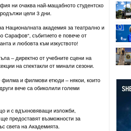
София ни очаква най-мащабното студентско
продължи цели 3 дни.
на Националната академия за театрално и
о Сарафов“, събитието е повече от
анта и любовта към изкуството!
ъла – директно от учебните сцени на
екции на спектакли от минали сезони.
0 филма и филмови етюди – някои, които
 други вече са обиколили големи
що и с вдъхновяващи изложби,
 ще предоставят възможности за
ъс света на Академията.