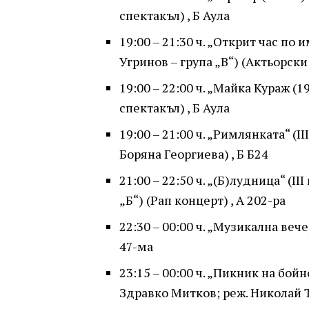
спектакъл) , Б Аула
19:00 – 21:30 ч. „Открит час по 
Угринов – група „В“) (Актьорски 
19:00 – 22:00 ч. „Майка Кураж (1
спектакъл) , Б Аула
19:00 – 21:00 ч. „Римлянката“ (II
Боряна Георгиева) , Б Б24
21:00 – 22:50 ч. „(Б)лудница“ (I
„Б“) (Рап концерт) , А 202-ра
22:30 – 00:00 ч. „Музикална вече
47-ма
23:15 – 00:00 ч. „Пикник на бойн
Здравко Митков; реж. Николай Т