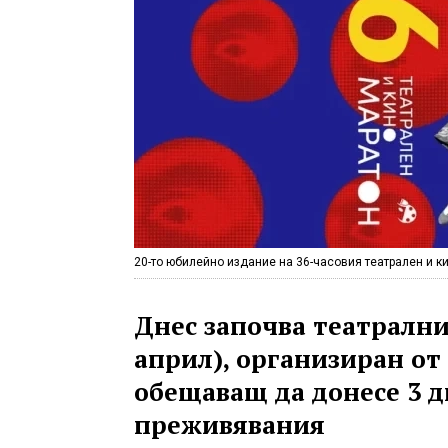
20-то юбилейно издание на 36-часовия театрален и 
Днес започва театрални
април), организиран от
обещаващ да донесе 3 
преживявания