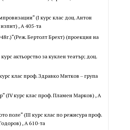
импровизации“ (I курс клас доц. Антон
изпит) , А 405-та
948г.)“(Реж. Бертолт Брехт) (проекция на
I курс актьорство за куклен театър; доц.
II курс клас проф. Здравко Митков – група
р“ (IV курс клас проф. Пламен Марков) , А
ото поле“ (III курс клас по режисура проф.
одоров) , А 610-та