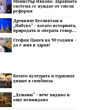
Министър Ивкова: Здравната
система се нуждае от смели
реформи
Древният Бегликташ и
„Набуко“ – когато историята,
природата и операта говорят
на един език
Стефан Цанев на 90 години –
да е жив и здрав!
Когато културата и туризмът
дишат в симбиоза
„Дежавю“ – вече видяно и
още невиждано