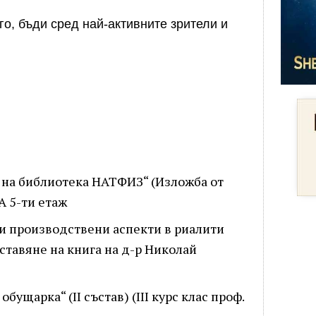
о, бъди сред най-активните зрители и
ти на библиотека НАТФИЗ“ (Изложба от
А 5-ти етаж
и и производствени аспекти в риалити
ставяне на книга на д-р Николай
обущарка“ (II състав) (III курс клас проф.