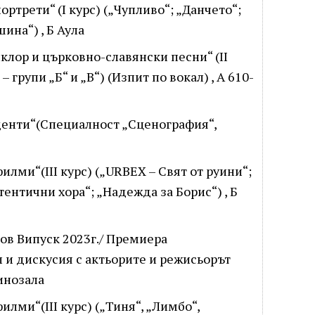
ортрети“ (I курс) („Чупливо“; „Данчето“;
ина“) , Б Аула
лклор и църковно-славянски песни“ (II
– групи „Б“ и „В“) (Изпит по вокал) , А 610-
туденти“(Специалност „Сценография“,
филми“(III курс) („URBEX – Свят от руини“;
ентични хора“; „Надежда за Борис“) , Б
нов Випуск 2023г./ Премиера
 и дискусия с актьорите и режисьорът
кинозала
илми“(III курс) („Тиня“, „Лимбо“,