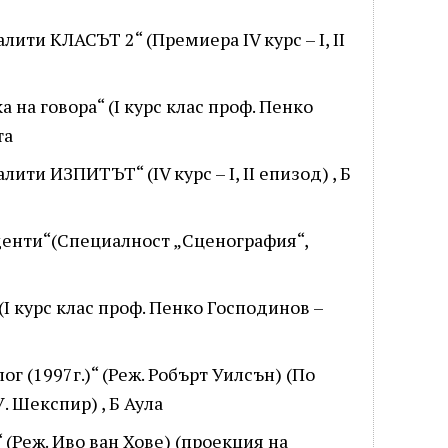
иалити КЛАСЪТ 2“ (Премиера IV курс – I, II
ка на говора“ (I курс клас проф. Пенко
та
алити ИЗПИТЪТ“ (IV курс – I, II епизод) , Б
туденти“(Специалност „Сценография“,
 (I курс клас проф. Пенко Господинов –
лог (1997г.)“ (Реж. Робърт Уилсън) (По
. Шекспир) , Б Аула
)“ (Реж. Иво ван Хове) (проекция на