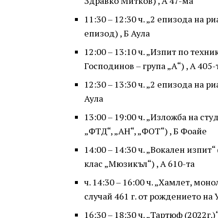
Здравко Митков) , А 47-ма
11:30 – 12:30 ч. „2 епизода на р
епизод) , Б Аула
12:00 – 13:10 ч. „Изпит по техни
Господинов – група „А“) , А 405-
12:30 – 13:30 ч. „2 епизода на ри
Аула
13:00 – 19:00 ч. „Изложба на с
„ФТД“, „АН“, „ФОТ“) , Б Фоайе
14:00 – 14:30 ч. „Вокален изпит“
клас „Мюзикъл“) , А 610-та
ч. 14:30 – 16:00 ч. „Хамлет, моно
случай 461 г. от рождението на У
16:30 – 18:30 ч. „Тартюф (2022г.