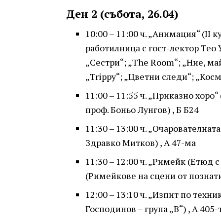
Ден 2 (събота, 26.04)
10:00 – 11:00 ч. „Анимация“ (II 
работилница с гост-лектор Тео 
„Сестри“; „The Room“; „Ние, м
„Trippy“; „Цветни следи“; „Космо
11:00 – 11:55 ч. „Приказно хоро“
проф. Боньо Лунгов) , Б Б24
11:30 – 13:00 ч. „Очарователната 
Здравко Митков) , А 47-ма
11:30 – 12:00 ч. „Римейк (Етюд с
(Римейкове на сцени от познати
12:00 – 13:10 ч. „Изпит по техни
Господинов – група „В“) , А 405-