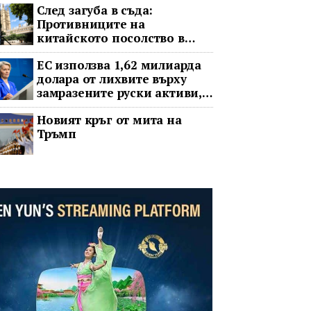
След загуба в съда:
Противниците на
китайското посолство в
Лондон обжалват
ЕС използва 1,62 милиарда
долара от лихвите върху
замразените руски активи,
за да подкрепи Украйна
Новият кръг от мита на
Тръмп