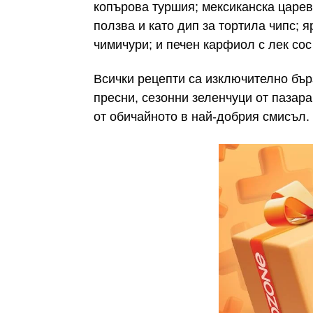
копърова туршия; мексиканска царев
ползва и като дип за тортила чипс; я
чимичури; и печен карфиол с лек сос 
Всички рецепти са изключително бър
пресни, сезонни зеленчуци от пазара
от обичайното в най-добрия смисъл.