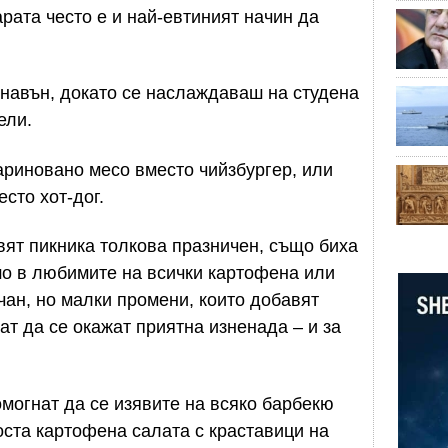
арата често е и най-евтиният начин да
навън, докато се наслаждаваш на студена
ели.
ариновано месо вместо чийзбургер, или
сто хот-дог.
вят пикника толкова празничен, също биха
шо в любимите на всички картофена или
чан, но малки промени, които добавят
ат да се окажат приятна изненада – и за
омогнат да се изявите на всяко барбекю
оста картофена салата с краставици на