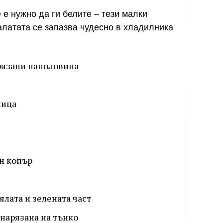
е нужно да ги белите – тези малки
алатата се запазва чудесно в хладилника
арязани наполовина
чица
н копър
бялата и зелената част
 нарязана на тънко