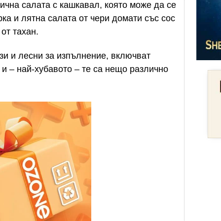
ична салата с кашкавал, която може да се
рка и лятна салата от чери домати със сос
от тахан.
зи и лесни за изпълнение, включват
 и – най-хубавото – те са нещо различно