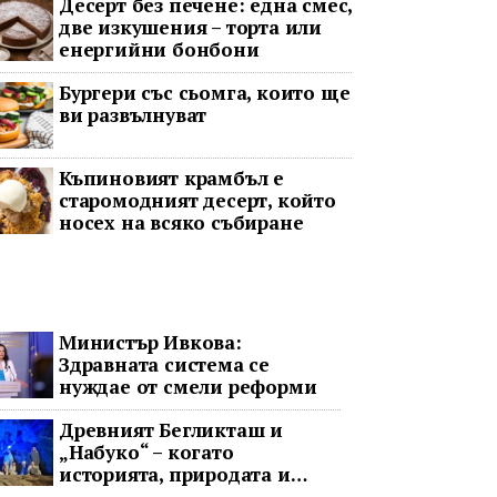
Десерт без печене: една смес,
две изкушения – торта или
енергийни бонбони
Бургери със сьомга, които ще
ви развълнуват
Къпиновият крамбъл е
старомодният десерт, който
носех на всяко събиране
Министър Ивкова:
Здравната система се
нуждае от смели реформи
Древният Бегликташ и
„Набуко“ – когато
историята, природата и
операта говорят на един