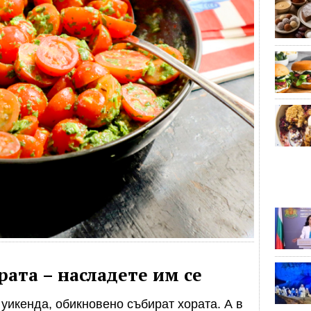
ата – насладете им се
 уикенда, обикновено събират хората. А в