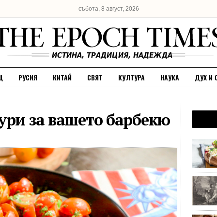
събота, 8 август, 2026
Щ
РУСИЯ
КИТАЙ
СВЯТ
КУЛТУРА
НАУКА
ДУХ И 
ури за вашето барбекю