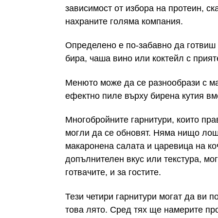
зависимост от избора на протеин, ск
нахраните голяма компания.
Определено е по-забавно да готвиш 
бира, чаша вино или коктейл с прият
Менюто може да се разнообрази с м
ефектно пиле върху бирена кутия вме
Многобройните гарнитури, които пра
могли да се обновят. Няма нищо ло
макаронена салата и царевица на ко
допълнителен вкус или текстура, мог
готвачите, и за гостите.
Тези четири гарнитури могат да ви п
това лято. Сред тях ще намерите пр