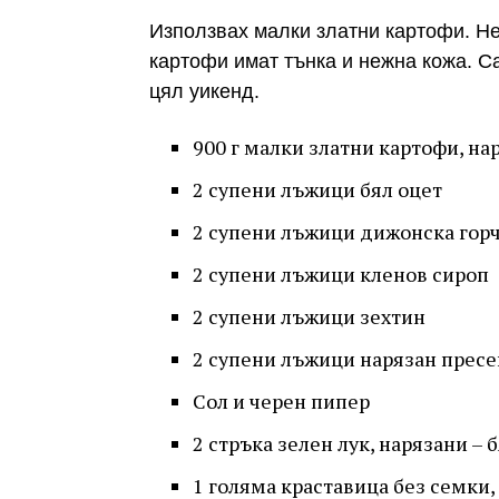
Използвах малки златни картофи. Не 
картофи имат тънка и нежна кожа. С
цял уикенд.
900 г малки златни картофи, н
2 супени лъжици бял оцет
2 супени лъжици дижонска гор
2 супени лъжици кленов сироп
2 супени лъжици зехтин
2 супени лъжици нарязан пресе
Сол и черен пипер
2 стръка зелен лук, нарязани – 
1 голяма краставица без семки,