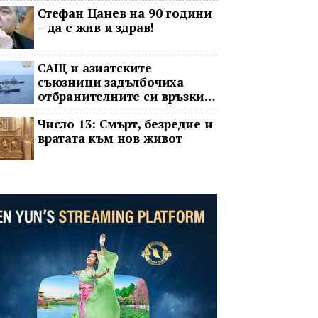
Стефан Цанев на 90 години
език
– да е жив и здрав!
САЩ и азиатските
съюзници задълбочиха
отбранителните си връзки
срещу Китай
Число 13: Смърт, безредие и
вратата към нов живот