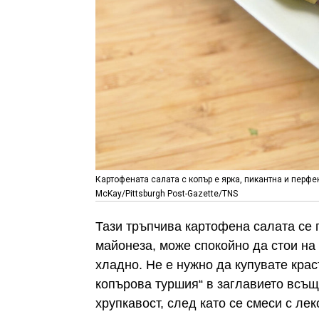
Картофената салата с копър е ярка, пикантна и перфек
McKay/Pittsburgh Post-Gazette/TNS
Тази тръпчива картофена салата се 
майонеза, може спокойно да стои на 
хладно. Не е нужно да купувате крас
копърова туршия“ в заглавието всъщ
хрупкавост, след като се смеси с лек