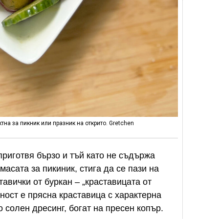
тна за пикник или празник на открито. Gretchen
приготвя бързо и тъй като не съдържа
масата за пикиник, стига да се пази на
тавички от буркан – „краставицата от
ност е прясна краставица с характерна
о солен дресинг, богат на пресен копър.