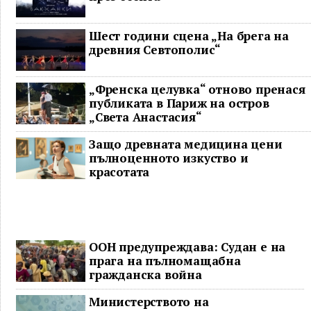
Шест години сцена „На брега на
древния Севтополис“
„Френска целувка“ отново пренася
публиката в Париж на остров
„Света Анастасия“
Защо древната медицина цени
пълноценното изкуство и
красотата
ООН предупреждава: Судан е на
прага на пълномащабна
гражданска война
Министерството на