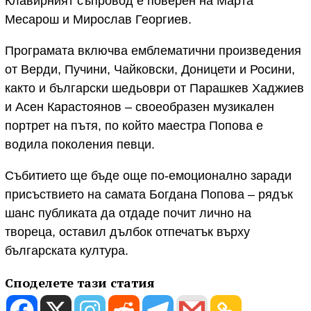
Клавирният съпровод е поверен на Марта
Месарош и Мирослав Георгиев.
Програмата включва емблематични произведения
от Верди, Пучини, Чайковски, Доницети и Росини,
както и български шедьоври от Парашкев Хаджиев
и Асен Карастоянов – своеобразен музикален
портрет на пътя, по който маестра Попова е
водила поколения певци.
Събитието ще бъде още по-емоционално заради
присъствието на самата Богдана Попова – рядък
шанс публиката да отдаде почит лично на
твореца, оставил дълбок отпечатък върху
българската култура.
Споделете тази статия