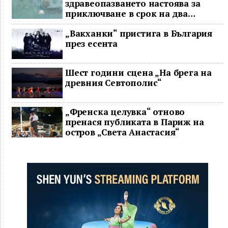
здравеопазването настоява за
приключване в срок на два
ключови строителни проекта
„Вакханки“ пристига в България
през есента
Шест години сцена „На брега на
древния Севтополис“
„Френска целувка“ отново
пренася публиката в Париж на
остров „Света Анастасия“