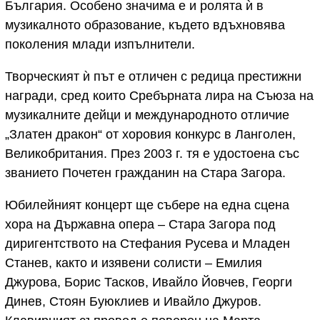
България. Особено значима е и ролята ѝ в
музикалното образование, където вдъхновява
поколения млади изпълнители.
Творческият ѝ път е отличен с редица престижни
награди, сред които Сребърната лира на Съюза на
музикалните дейци и международното отличие
„Златен дракон“ от хоровия конкурс в Ланголен,
Великобритания. През 2003 г. тя е удостоена със
званието Почетен гражданин на Стара Загора.
Юбилейният концерт ще събере на една сцена
хора на Държавна опера – Стара Загора под
диригентството на Стефания Русева и Младен
Станев, както и изявени солисти – Емилия
Джурова, Борис Тасков, Ивайло Йовчев, Георги
Динев, Стоян Буюклиев и Ивайло Джуров.