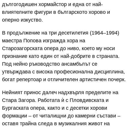
дългогодишен хормайстор и една от най-
влиятелните фигури в българското хорово и
оперно изкуство.
В продължение на три десетилетия (1964–1994)
маестра Попова изгражда хора на
Старозагорската опера до ниво, което му носи
признание като един от най-добрите в страната.
Под нейно ръководство ансамбълът се
утвърждава с висока професионална дисциплина,
богат репертоар и отличителен артистичен почерк.
Нейният принос далеч надхвърля пределите на
Стара Загора. Работата ѝ с Пловдивската и
Бургаската опера, както и с десетки хорови
формации – от читалищни до камерни състави –
оставя трайна следа в музикалния живот на