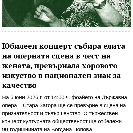
Юбилеен концерт събира елита
на оперната сцена в чест на
жената, превърнала хоровото
изкуство в национален знак за
качество
На 6 юни 2026 г. от 14:00 ч. фоайето на Държавна
опера – Стара Загора ще се превърне в сцена на
признателност и съвършенство. С тържествен
концерт културната общественост ще отбележи
90-годишнината на Богдана Попова –