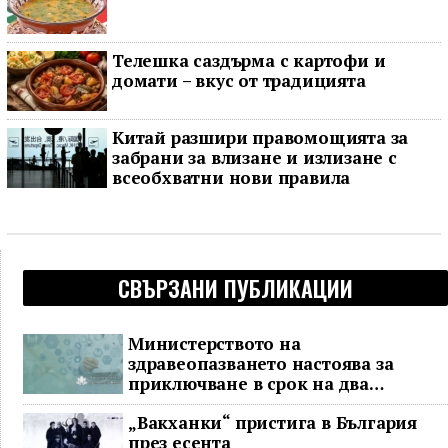
Телешка саздърма с картофи и
домати – вкус от традицията
Китай разшири правомощията за
забрани за влизане и излизане с
всеобхватни нови правила
СВЪРЗАНИ ПУБЛИКАЦИИ
Министерството на
здравеопазването настоява за
приключване в срок на два
ключови строителни проекта
„Вакханки“ пристига в България
през есента