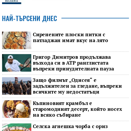
НАЙ-ТЪРСЕНИ ДНЕС
Сиренените плоски питки с
патладжан имат вкус на лято
Григор Димитров продължава
възхода си в ATP ранглистата
въпреки принудителната пауза
Защо филмът „Одисея“ е
задължителен за гледане, въпреки
всичките му недостатъци
Къпиновият крамбъл е
старомодният десерт, който носех
на всяко събиране
Селска агнешка чорба с ориз