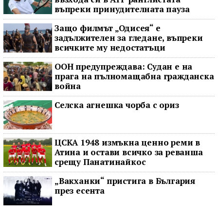
въпреки принудителната пауза
Защо филмът „Одисея“ е
задължителен за гледане, въпреки
всичките му недостатъци
ООН предупреждава: Судан е на
прага на пълномащабна гражданска
война
Селска агнешка чорба с ориз
ЦСКА 1948 измъкна ценно реми в
Атина и остави всичко за реванша
срещу Панатинайкос
„Вакханки“ пристига в България
през есента