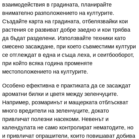
взаимодействия в градината, планирайте
внимателно разположението на културите.
Създайте карта на градината, отбелязвайки кои
растения се развиват добре заедно и кои трябва
да бъдат разделени. Използвайте техники като
смесено засаждане, при което съвместими култури
се отглеждат в една и съща леха, и сеитбооборот,
при който всяка година променяте
местоположението на културите.
Особено ефективна е практиката да се засаждат
ароматни билки и цветя между зеленчуците.
Например, розмаринът и мащерката отблъскват
много вредители на зеленчуците, докато
привличат полезни насекоми. Невенът и
календулата не само контролират нематодите, но
и привличат опрашители, които повишават добива