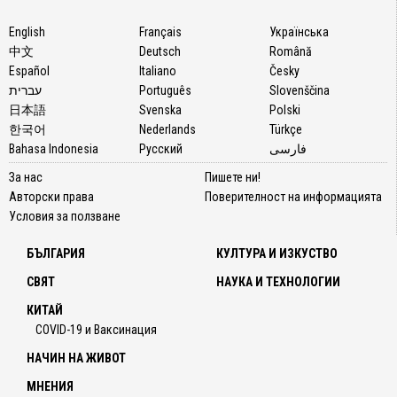
English
Français
Українська
中文
Deutsch
Română
Español
Italiano
Česky
עברית
Português
Slovenščina
日本語
Svenska
Polski
한국어
Nederlands
Türkçe
Bahasa Indonesia
Русский
فارسی
За нас
Пишете ни!
Авторски права
Поверителност на информацията
Условия за ползване
БЪЛГАРИЯ
КУЛТУРА И ИЗКУСТВО
СВЯТ
НАУКА И ТЕХНОЛОГИИ
КИТАЙ
COVID-19 и Ваксинация
НАЧИН НА ЖИВОТ
МНЕНИЯ