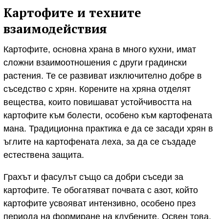
Картофите и техните
взаимодействия
Картофите, основна храна в много кухни, имат
сложни взаимоотношения с други градински
растения. Те се развиват изключително добре в
съседство с хрян. Корените на хряна отделят
вещества, които повишават устойчивостта на
картофите към болести, особено към картофената
мана. Традиционна практика е да се засади хрян в
ъглите на картофената леха, за да се създаде
естествена защита.
Грахът и фасулът също са добри съседи за
картофите. Те обогатяват почвата с азот, който
картофите усвояват интензивно, особено през
периода на формиране на клубените. Освен това,