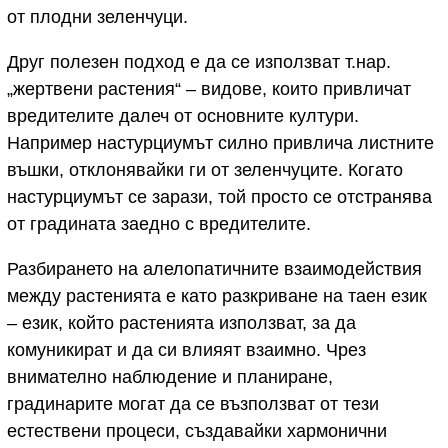
от плодни зеленчуци.
Друг полезен подход е да се използват т.нар.
„жертвени растения“ – видове, които привличат
вредителите далеч от основните култури.
Например настурциумът силно привлича листните
въшки, отклонявайки ги от зеленчуците. Когато
настурциумът се зарази, той просто се отстранява
от градината заедно с вредителите.
Разбирането на алелопатичните взаимодействия
между растенията е като разкриване на таен език
– език, който растенията използват, за да
комуникират и да си влияят взаимно. Чрез
внимателно наблюдение и планиране,
градинарите могат да се възползват от тези
естествени процеси, създавайки хармонични