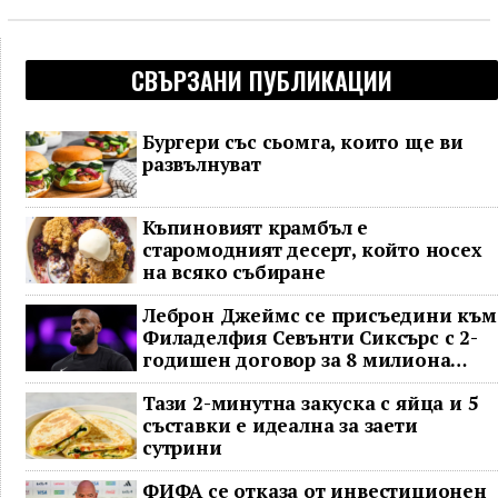
СВЪРЗАНИ ПУБЛИКАЦИИ
Бургери със сьомга, които ще ви
развълнуват
Къпиновият крамбъл е
старомодният десерт, който носех
на всяко събиране
Леброн Джеймс се присъедини към
Филаделфия Севънти Сиксърс с 2-
годишен договор за 8 милиона
долара
Тази 2-минутна закуска с яйца и 5
съставки е идеална за заети
сутрини
ФИФА се отказа от инвестиционен