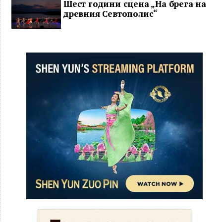
Шест години сцена „На брега на
древния Севтополис“