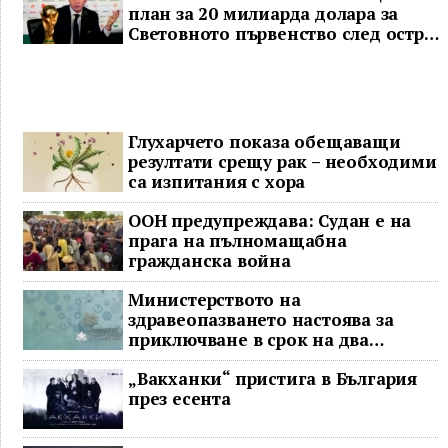
план за 20 милиарда долара за
Световното първенство след остра
реакция
Глухарчето показа обещаващи
резултати срещу рак – необходими
са изпитания с хора
ООН предупреждава: Судан е на
прага на пълномащабна
гражданска война
Министерството на
здравеопазването настоява за
приключване в срок на два
ключови строителни проекта
„Вакханки“ пристига в България
през есента