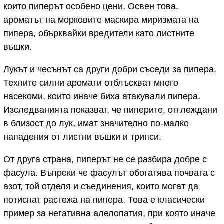
които пиперът особено цени. Освен това,
ароматът на морковите маскира миризмата на
пипера, обърквайки вредители като листните
въшки.
Лукът и чесънът са други добри съседи за пипера.
Техните силни аромати отблъскват много
насекоми, които иначе биха атакували пипера.
Изследванията показват, че пиперите, отглеждани
в близост до лук, имат значително по-малко
нападения от листни въшки и трипси.
От друга страна, пиперът не се разбира добре с
фасула. Въпреки че фасулът обогатява почвата с
азот, той отделя и съединения, които могат да
потиснат растежа на пипера. Това е класически
пример за негативна алелопатия, при която иначе