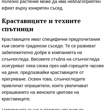
полезно растение може да има неблагоприятен
ефект върху конкретен съсед.
Краставиците и техните
спътници
Краставиците имат специфични предпочитания
към своите градински съседи. Те се развиват
забележително добре в компанията на
слънчогледа. Високите стъбла на слънчогледа
осигуряват лека сянка през най-горещите часове
на деня, предпазвайки краставиците от
прегряване. Освен това, слънчогледите
привличат опрашители, които увеличават
опрашването на женските цветове на
краставиците.
Царевицата също е отличен спътник за