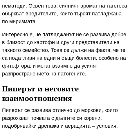
нематоди. Освен това, силният аромат на тагетеса
объркват вредителите, които търсят патладжана
по миризмата.
Интересно е, че патладжанът не се развива добре
в близост до картофи и други представители на
тяхното семейство. Това се дължи на факта, че те
са податливи на едни и същи болести, особено на
фитофтора, и могат взаимно да усилят
разпространението на патогените.
Пиперът и неговите
взаимоотношения
Пиперът се развива отлично до моркови, които
разрохкват почвата с дългите си корени,
подобрявайки дренажа и аерацията – условия,