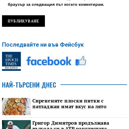
браузър за следващия път когато коментирам.
Последвайте ни във Фейсбук
НАЙ-ТЪРСЕНИ ДНЕС
Сиренените плоски питки с
патладжан имат вкус на лято
Григор Димитров продължава
възхода си в ATP ранглистата