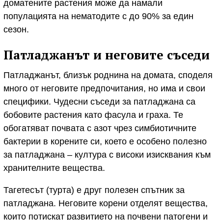
доматените растения може да намали
популацията на нематодите с до 90% за един
сезон.
Патладжанът и неговите съседи
Патладжанът, близък роднина на домата, споделя
много от неговите предпочитания, но има и свои
специфики. Чудесни съседи за патладжана са
бобовите растения като фасула и граха. Те
обогатяват почвата с азот чрез симбиотичните
бактерии в корените си, което е особено полезно
за патладжана – култура с високи изисквания към
хранителните вещества.
Тагетесът (турта) е друг полезен спътник за
патладжана. Неговите корени отделят вещества,
които потискат развитието на почвени патогени и