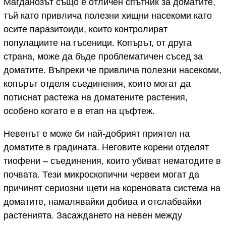
Магданозът също е отличен спътник за доматите,
тъй като привлича полезни хищни насекоми като
осите паразитоиди, които контролират
популациите на гъсеници. Копърът, от друга
страна, може да бъде проблематичен съсед за
доматите. Въпреки че привлича полезни насекоми,
копърът отделя съединения, които могат да
потиснат растежа на доматените растения,
особено когато е в етап на цъфтеж.
Невенът е може би най-добрият приятел на
доматите в градината. Неговите корени отделят
тиофени – съединения, които убиват нематодите в
почвата. Тези микроскопични червеи могат да
причинят сериозни щети на кореновата система на
доматите, намалявайки добива и отслабвайки
растенията. Засаждането на невен между