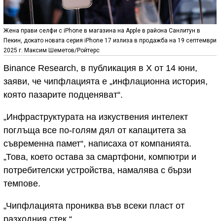
Жена прави селфи с iPhone в магазина на Apple в района Санлитун в
Пекин, докато новата серия iPhone 17 излиза в продажба на 19 септември
2025 г. Максим Шеметов/Ройтерс
Binance Research, в публикация в X от 14 юни,
заяви, че чипфлацията е „инфлационна история,
която пазарите подценяват“.
„Инфраструктурата на изкуствения интелект
поглъща все по-голям дял от капацитета за
съвременна памет“, написаха от компанията.
„Това, което остава за смартфони, компютри и
потребителски устройства, намалява с бързи
темпове.
„Чипфлацията прониква във всеки пласт от
разходния стек.“