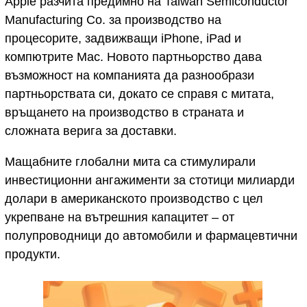
Apple разчита предимно на Taiwan Semiconductor
Manufacturing Co. за производство на
процесорите, задвижващи iPhone, iPad и
компютрите Mac. Новото партньорство дава
възможност на компанията да разнообрази
партньорствата си, докато се справя с митата,
връщането на производство в страната и
сложната верига за доставки.
Мащабните глобални мита са стимулирали
инвестиционни ангажименти за стотици милиарди
долари в американското производство с цел
укрепване на вътрешния капацитет – от
полупроводници до автомобили и фармацевтични
продукти.