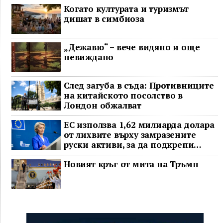
Когато културата и туризмът
дишат в симбиоза
„Дежавю“ – вече видяно и още
невиждано
След загуба в съда: Противниците
на китайското посолство в
Лондон обжалват
ЕС използва 1,62 милиарда долара
от лихвите върху замразените
руски активи, за да подкрепи
Украйна
Новият кръг от мита на Тръмп