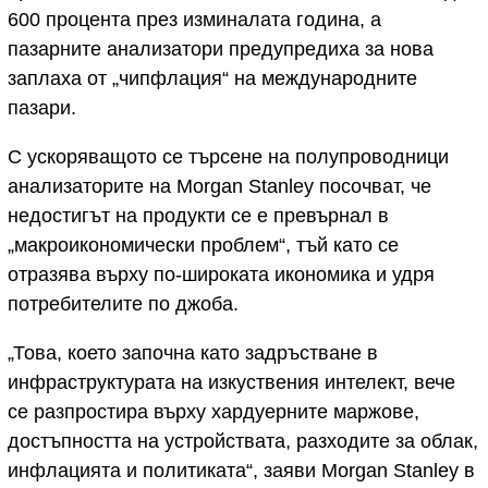
600 процента през изминалата година, а
пазарните анализатори предупредиха за нова
заплаха от „чипфлация“ на международните
пазари.
С ускоряващото се търсене на полупроводници
анализаторите на Morgan Stanley посочват, че
недостигът на продукти се е превърнал в
„макроикономически проблем“, тъй като се
отразява върху по-широката икономика и удря
потребителите по джоба.
„Това, което започна като задръстване в
инфраструктурата на изкуствения интелект, вече
се разпростира върху хардуерните маржове,
достъпността на устройствата, разходите за облак,
инфлацията и политиката“, заяви Morgan Stanley в