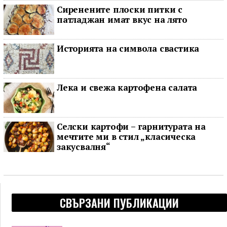
Сиренените плоски питки с
патладжан имат вкус на лято
Историята на символа свастика
Лека и свежа картофена салата
Селски картофи – гарнитурата на
мечтите ми в стил „класическа
закусвалня“
СВЪРЗАНИ ПУБЛИКАЦИИ