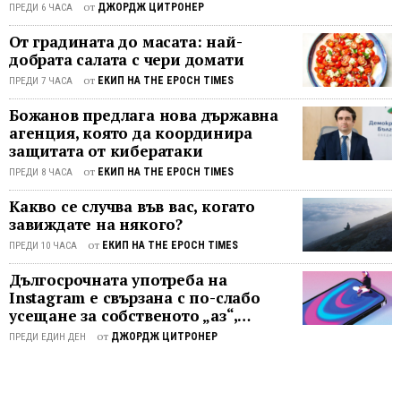
нито
от
ДЖОРДЖ ЦИТРОНЕР
достояние на англоезичния The
ПРЕДИ 6 ЧАСА
една
Epoch Times, са записани двама
От градината до масата: най-
присъ
преподаватели на седми клас - Кели
добрата салата с чери домати
в
Бараки и Лори Калдейра от средното
своя
от
ЕКИП НА THE EPOCH TIMES
ПРЕДИ 7 ЧАСА
училище Buena Vista Middle School в
полза.
Салинас, щата Калифорния. В него
Божанов предлага нова държавна
Те са
те обясняват на други учители как да
агенция, която да координира
извест
привлекат ученици ...
защитата от кибератаки
като
от
ЕКИП НА THE EPOCH TIMES
ПРЕДИ 8 ЧАСА
„детр
–
Какво се случва във вас, когато
хора,
завиждате на някого?
които
от
ЕКИП НА THE EPOCH TIMES
ПРЕДИ 10 ЧАСА
съжал
за
Дългосрочната употреба на
Instagram е свързана с по-слабо
промя
усещане за собственото „аз“,
на
показва проучване
полов
от
ДЖОРДЖ ЦИТРОНЕР
ПРЕДИ ЕДИН ДЕН
си
иденти
често