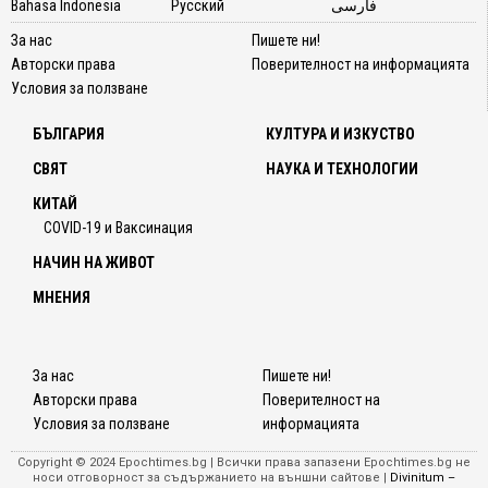
Bahasa Indonesia
Русский
فارسی
прежи
отхвъ
За нас
Пишете ни!
и
Авторски права
Поверителност на информацията
арбитр
Условия за ползване
се
насочв
БЪЛГАРИЯ
КУЛТУРА И ИЗКУСТВО
към
СВЯТ
НАУКА И ТЕХНОЛОГИИ
съдил
в
КИТАЙ
цялит
COVID-19 и Ваксинация
Съеди
НАЧИН НА ЖИВОТ
амери
щати.
МНЕНИЯ
Тези
дела
се
За нас
Пишете ни!
сблъск
Авторски права
Поверителност на
с
Условия за ползване
информацията
препят
–
Copyright © 2024 Epochtimes.bg | Всички права запазени Epochtimes.bg не
носи отговорност за съдържанието на външни сайтове |
Divinitum –
давно