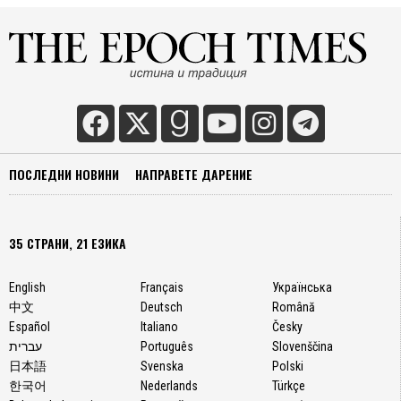
след
необр
проме
в
телата
си
чрез
медик
и
ПОСЛЕДНИ НОВИНИ
НАПРАВЕТЕ ДАРЕНИЕ
опера
по
препо
35 СТРАНИ, 21 ЕЗИКА
на
медиц
English
Français
Українська
специа
中文
Deutsch
Română
Тази
Español
Italiano
Česky
година
עברית
Português
Slovenščina
няколк
日本語
Svenska
Polski
дела,
한국어
Nederlands
Türkçe
които