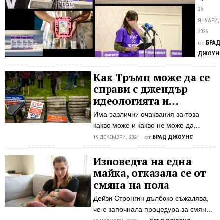
–
няколк
26
сега
дела
ЯНУАРИ,
тез
в
2026
сам
САЩ,
от
БРАД
свърз
се
ДЖОУН
с
кат
непъл
Как Тръмп може да се
тра
с
справи с джендър
мла
полов
идеологията и
се
дисфо
критичната расова
бор
Има различни очаквания за това
ще
теория в училищата
за
какво може и какво не може да
бъдат
спр
постигне новата администрация в
от
БРАД ДЖОУНС
разгле
19 ДЕКЕМВРИ, 2024
областта на учебните програми и
в
родителските права, докато
Изповедта на една
съда
съдебните битки продължават.
майка, отказала се от
тази
Новоизбраният президент Доналд
година
смяна на пола
Тръмп обеща да забрани
Млади
Дейзи Стронгин дълбоко съжалява,
преподаването на критичната расова
хора,
че е започнала процедура за смяна
теория в държавните училища, да
които