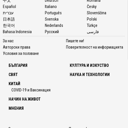
中文
Deutsch
Română
Чайков
Español
Italiano
Česky
но и
עברית
Português
Slovenščina
живат
日本語
Svenska
Polski
памет
한국어
Nederlands
Türkçe
на
Bahasa Indonesia
Русский
فارسی
Русенс
За нас
Пишете ни!
опера.
Авторски права
Поверителност на информацията
Постан
Условия за ползване
е
възста
БЪЛГАРИЯ
КУЛТУРА И ИЗКУСТВО
на
леген
СВЯТ
НАУКА И ТЕХНОЛОГИИ
спекта
КИТАЙ
от
COVID-19 и Ваксинация
1956
година
НАЧИН НА ЖИВОТ
с
МНЕНИЯ
който
е
открит