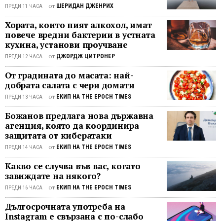
от операта „Евгений Онегин“ на
в
от
ШЕРИДАН ДЖЕНРИХ
ПРЕДИ 11 ЧАСА
Чайковски – един от най-
Русенс
Хората, които пият алкохол, имат
вдъхновяващите и многопластови
опера
повече вредни бактерии в устната
женски образи в оперната
В
кухина, установи проучване
литература. В него се срещат
навеч
от
ДЖОРДЖ ЦИТРОНЕР
чистотата на младостта, силата на
ПРЕДИ 12 ЧАСА
на
мечтите и неизбежното болезнено
втория
От градината до масата: най-
порастване — онзи вътрешен път от
спекта
добрата салата с чери домати
романтичната чувствителност към
на
от
ЕКИП НА THE EPOCH TIMES
ПРЕДИ 13 ЧАСА
зрелия, осъзнат избор. Именно
„Евген
върху тази дълбочина и
Онеги
Божанов предлага нова държавна
психологическа еволюция се гради и
от П.
агенция, която да координира
разговорът с Цветелина ...
защитата от кибератаки
И.
Чайков
от
ЕКИП НА THE EPOCH TIMES
ПРЕДИ 14 ЧАСА
Държа
Какво се случва във вас, когато
опера
завиждате на някого?
–
от
ЕКИП НА THE EPOCH TIMES
ПРЕДИ 16 ЧАСА
Русе
продъ
Дългосрочната употреба на
своята
Instagram е свързана с по-слабо