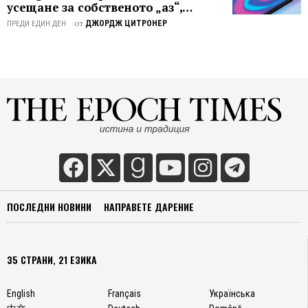
среща
усещане за собственото „аз“,
с
показва проучване
от
ДЖОРДЖ ЦИТРОНЕР
ПРЕДИ ЕДИН ДЕН
една
от
най-
обича
творби
в
светов
опере
репер
–
спекта
който
ПОСЛЕДНИ НОВИНИ
НАПРАВЕТЕ ДАРЕНИЕ
носи
не
само
красот
35 СТРАНИ, 21 ЕЗИКА
на
музика
English
Français
Українська
на