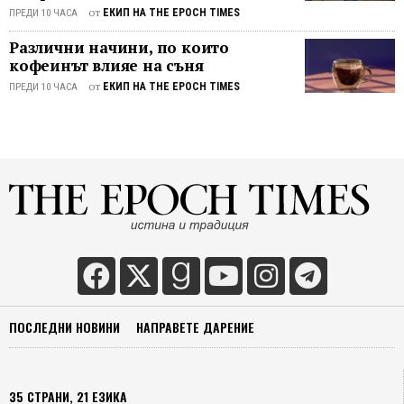
като
от
ЕКИП НА THE EPOCH TIMES
ПРЕДИ 10 ЧАСА
развод
на
Различни начини, по които
родит
кофеинът влияе на съня
или
от
ЕКИП НА THE EPOCH TIMES
ПРЕДИ 10 ЧАСА
загуба
на
родите
Те
усеща
че
светът
им
Споде
тази
статия
ПОСЛЕДНИ НОВИНИ
НАПРАВЕТЕ ДАРЕНИЕ
35 СТРАНИ, 21 ЕЗИКА