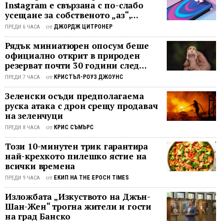
малко по-неприятен. По принцип
Instagram е свързана с по-слабо
на
усещане за собственото „аз“,
след няколко оплаквания човек би се
живот
показва проучване
почувствал известно облекчение",
„През
от
ДЖОРДЖ ЦИТРОНЕР
ПРЕДИ 6 ЧАСА
пише Анджелика Рейс."Но всеки път,
1994
Рядък миниатюрен опосум беше
когато майка ми чуеше подобен
г.
официално открит в природен
разговор, тя нежно и естествено
започн
резерват почти 30 години след
намираше нещо хубаво да каже за
работ
последното му наблюдение
от
КРИСТЪЛ-РОУЗ ДЖОУНС
ПРЕДИ 7 ЧАСА
човека, за когото се оплаквахме",
в
пише Рейс. Това била невероятна
психиа
Зеленски осъди предполагаема
стратегия, която винаги давала
отдел
руска атака с дрон срещу продавач
резултат, макар че като деца не им
на
на зеленчуци
харесвала особено." С годините ...
болни
от
КРИС СЪМЪРС
ПРЕДИ 8 ЧАСА
в Ню
Този 10-минутен трик гарантира
Йорк.
най-крехкото пилешко ястие на
При
всички времена
мен
от
идвах
ЕКИП НА THE EPOCH TIMES
ПРЕДИ 9 ЧАСА
юноши
Изложбата „Изкуството на Джън-
прежи
Шан-Жен“ трогна жители и гости
травм
на град Банско