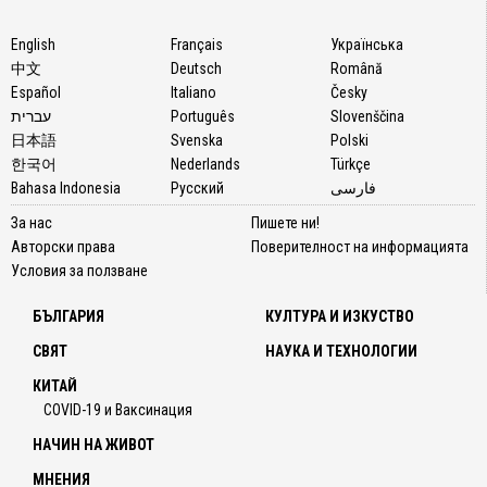
English
Français
Українська
中文
Deutsch
Română
Español
Italiano
Česky
עברית
Português
Slovenščina
日本語
Svenska
Polski
한국어
Nederlands
Türkçe
Bahasa Indonesia
Русский
فارسی
За нас
Пишете ни!
Авторски права
Поверителност на информацията
Условия за ползване
БЪЛГАРИЯ
КУЛТУРА И ИЗКУСТВО
СВЯТ
НАУКА И ТЕХНОЛОГИИ
КИТАЙ
COVID-19 и Ваксинация
НАЧИН НА ЖИВОТ
МНЕНИЯ