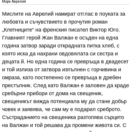
Марк Аврелий
Мислите на Аврелий намират отглас в поуката за
любовта и съчувствието в прочутия роман
„Клетниците“ на френския писател Виктор Юго.
Главният герой Жан Валжан е осъден на една
година затвор заради открадната питка хляб, с
която иска да нахрани овдовялата си сестра и
децата й. Но една година се превръща в двадесет
и той излиза от затвора изпълнен с горчивина и
омраза, като постепенно се превръща в дребен
престъпник. След като Валжан е заловен да краде
сребърни прибори от дома на свещеник,
свещеникът вижда потенциала му да стане добър
човек и заявява, че сам му е подарил среброто.
Състраданието на свещеника разтопява сърцето
на Валжан и той решава да промени живота си. С