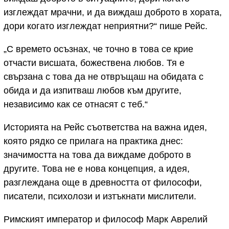
изглеждат мрачни, и да виждаш доброто в хората,
дори когато изглеждат неприятни?“ пише Рейс.
„С времето осъзнах, че точно в това се крие
отчасти висшата, божествена любов. Тя е
свързана с това да не отвръщаш на обидата с
обида и да изпитваш любов към другите,
независимо как се отнасят с теб.“
Историята на Рейс съответства на важна идея,
която рядко се прилага на практика днес:
значимостта на това да виждаме доброто в
другите. Това не е нова концепция, а идея,
разглеждана още в древността от философи,
писатели, психолози и изтъкнати мислители.
Римският император и философ Марк Аврелий