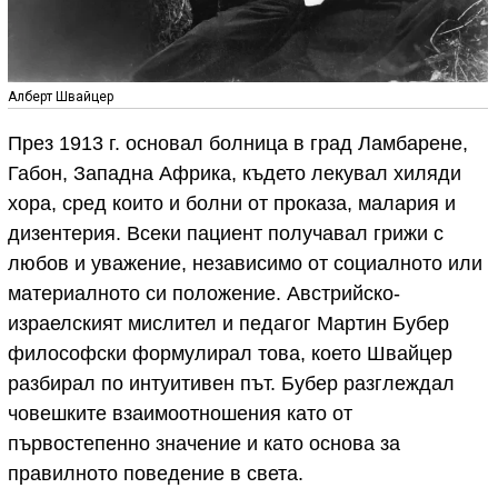
Алберт Швайцер
През 1913 г. основал болница в град Ламбарене,
Габон, Западна Африка, където лекувал хиляди
хора, сред които и болни от проказа, малария и
дизентерия. Всеки пациент получавал грижи с
любов и уважение, независимо от социалното или
материалното си положение. Австрийско-
израелският мислител и педагог Мартин Бубер
философски формулирал това, което Швайцер
разбирал по интуитивен път. Бубер разглеждал
човешките взаимоотношения като от
първостепенно значение и като основа за
правилното поведение в света.