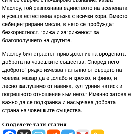
си и се свърже с по-широко съзнание, казва
Маслоу, той разпознава единството на вселената
и усеща естествена връзка с всички хора. Вместо
себецентрирани мисли, в него се пробуждат
безкористност, грижа и загриженост за
благополучието на другите.
Маслоу бил страстен привърженик на вродената
доброта на човешките същества. Според него
„доброто“ рядко изчезва напълно от сърцето на
човека, макар да е „слабо и крехко, и фино, и
лесно заглушимо от навика, културния натиск и
погрешното отношение към него.“ Именно затова е
важно да се подхранва и насърчава добрата
страна на човешките същества.
Споделете тази статия