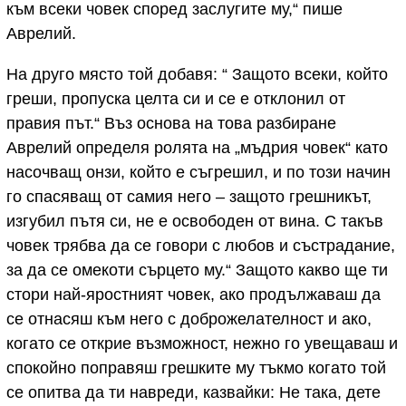
към всеки човек според заслугите му,“ пише
Аврелий.
На друго място той добавя: “ Защото всеки, който
греши, пропуска целта си и се е отклонил от
правия път.“ Въз основа на това разбиране
Аврелий определя ролята на „мъдрия човек“ като
насочващ онзи, който е съгрешил, и по този начин
го спасяващ от самия него – защото грешникът,
изгубил пътя си, не е освободен от вина. С такъв
човек трябва да се говори с любов и състрадание,
за да се омекоти сърцето му.“ Защото какво ще ти
стори най-яростният човек, ако продължаваш да
се отнасяш към него с доброжелателност и ако,
когато се открие възможност, нежно го увещаваш и
спокойно поправяш грешките му тъкмо когато той
се опитва да ти навреди, казвайки: Не така, дете