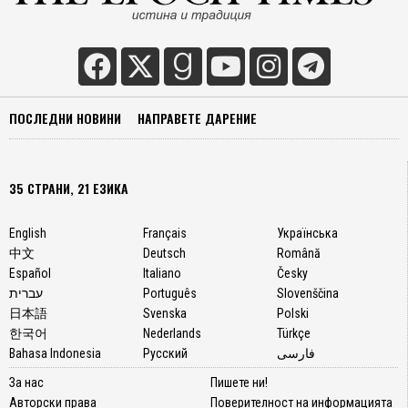
ПОСЛЕДНИ НОВИНИ
НАПРАВЕТЕ ДАРЕНИЕ
35 СТРАНИ, 21 ЕЗИКА
English
Français
Українська
中文
Deutsch
Română
Español
Italiano
Česky
עברית
Português
Slovenščina
日本語
Svenska
Polski
한국어
Nederlands
Türkçe
Bahasa Indonesia
Русский
فارسی
За нас
Пишете ни!
Авторски права
Поверителност на информацията