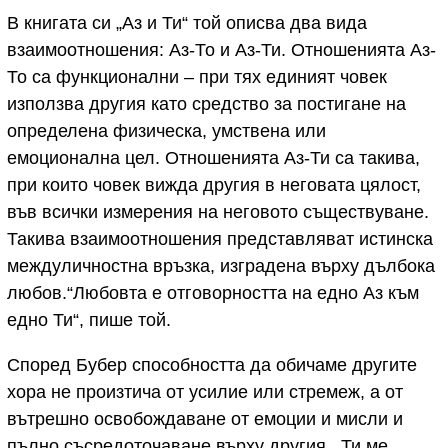
В книгата си „Аз и Ти“ той описва два вида
взаимоотношения: Аз-То и Аз-Ти. Отношенията Аз-
То са функционални – при тях единият човек
използва другия като средство за постигане на
определена физическа, умствена или
емоционална цел. Отношенията Аз-Ти са такива,
при които човек вижда другия в неговата цялост,
във всички измерения на неговото съществуване.
Такива взаимоотношения представляват истинска
междуличностна връзка, изградена върху дълбока
любов.“Любовта е отговорността на едно Аз към
едно Ти“, пише той.
Според Бубер способността да обичаме другите
хора не произтича от усилие или стремеж, а от
вътрешно освобождаване от емоции и мисли и
пълно съсредоточаване върху другия. „Ти ме