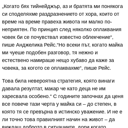
„Когато бях тийнейджър, аз и братята ми понякога
си споделяхме раздразнението от хора, които от
време на време правеха живота ни малко по-
неприятен. По принцип след няколко оплаквания
човек би се почувствал известно облекчение“,
пише Анджелика Рейс.“Но всеки път, когато майка
ми чуеше подобен разговор, тя нежно и
естествено намираше нещо хубаво да каже за
човека, за когото се оплаквахме“, пише Рейс.
Това била невероятна стратегия, която винаги
давала резултат, макар че като деца не им
харесвала особено.“ С годините започнах да ценя
все повече тази черта у майка си – до степен, в
която тя се превърна в истинско уважение. И не е
ли точно това правилният начин на живот – да
виждаш доброто в ситуациите, дори когато