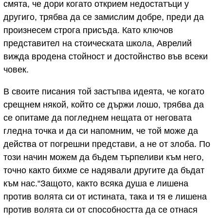
смята, че дори когато открием недостатъци у
другиго, трябва да се замислим добре, преди да
произнесем строга присъда. Като ключов
представител на стоическата школа, Аврелий
вижда вродена стойност и достойнство във всеки
човек.
В своите писания той застъпва идеята, че когато
срещнем някой, който се държи лошо, трябва да
се опитаме да погледнем нещата от неговата
гледна точка и да си напомним, че той може да
действа от погрешни представи, а не от злоба. По
този начин можем да бъдем търпеливи към него,
точно както бихме се надявали другите да бъдат
към нас.“Защото, както всяка душа е лишена
против волята си от истината, така и тя е лишена
против волята си от способността да се отнася