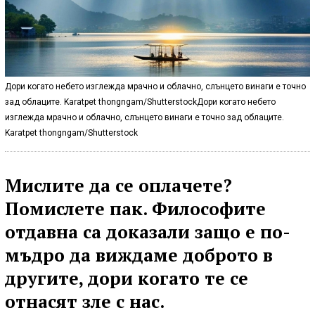
Дори когато небето изглежда мрачно и облачно, слънцето винаги е точно
зад облаците. Karatpet thongngam/ShutterstockДори когато небето
изглежда мрачно и облачно, слънцето винаги е точно зад облаците.
Karatpet thongngam/Shutterstock
Мислите да се оплачете?
Помислете пак. Философите
отдавна са доказали защо е по-
мъдро да виждаме доброто в
другите, дори когато те се
отнасят зле с нас.