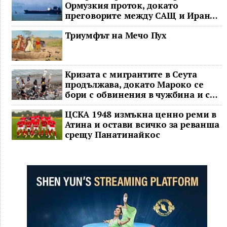
Ормузкия проток, докато
преговорите между САЩ и Иран
останаха в безизходица
Триумфът на Мечо Пух
Кризата с мигрантите в Сеута
продължава, докато Мароко се
бори с обвинения в чужбина и с
гнева у дома
ЦСКА 1948 измъкна ценно реми в
Атина и остави всичко за реванша
срещу Панатинайкос