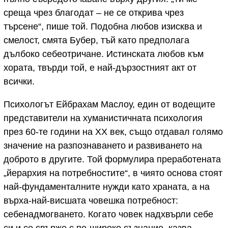
среща чрез благодат – не се открива чрез
търсене“, пише той. Подобна любов изисква и
смелост, смята Бубер, тъй като предполага
дълбоко себеотричане. Истинската любов към
хората, твърди той, е най-дързостният акт от
всички.
Психологът Ейбрахам Маслоу, един от водещите
представители на хуманистичната психология
през 60-те години на XX век, също отдавал голямо
значение на разпознаването и развиването на
доброто в другите. Той формулира преработената
„йерархия на потребностите“, в чиято основа стоят
най-фундаменталните нужди като храната, а на
върха-най-висшата човешка потребност:
себенадмогването. Когато човек надхвърли себе