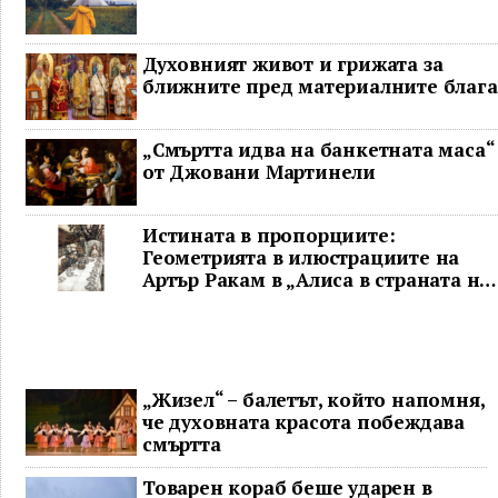
Духовният живот и грижата за
ближните пред материалните блага
„Смъртта идва на банкетната маса“
от Джовани Мартинели
Истината в пропорциите:
Геометрията в илюстрациите на
Артър Ракам в „Алиса в страната на
чудесата“ и творчеството му
„Жизел“ – балетът, който напомня,
че духовната красота побеждава
смъртта
Товарен кораб беше ударен в