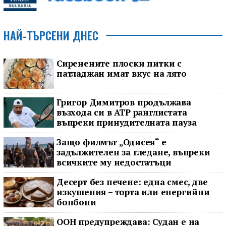
НАЙ-ТЪРСЕНИ ДНЕС
Сиренените плоски питки с
патладжан имат вкус на лято
Григор Димитров продължава
възхода си в ATP ранглистата
въпреки принудителната пауза
Защо филмът „Одисея“ е
задължителен за гледане, въпреки
всичките му недостатъци
Десерт без печене: една смес, две
изкушения – торта или енергийни
бонбони
ООН предупреждава: Судан е на