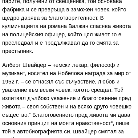
парите, получени от свещеника, той основава
фабрика и се превръща в заможен човек, който
щедро дарява за благотворителност. В
кулминацията на романа Валжан спасява живота
на полицейския офицер, който цял живот го е
преследвал и е продължавал да го смята за
престъпник.
Алберт Швайцер – немски лекар, философ и
музикант, носител на Нобелова награда за мир от
1952 г. – се отнасял със съчувствие, любов и
уважение към всеки човек, когото срещал. Той
изпитвал дълбоко уважение и благоговение пред
живота – своя собствен и на всяко друго човешко
същество.“ Благоговението пред живота ми дава
основния принцип на моята нравственост“, пише
той в автобиографията си. Швайцер смятал за